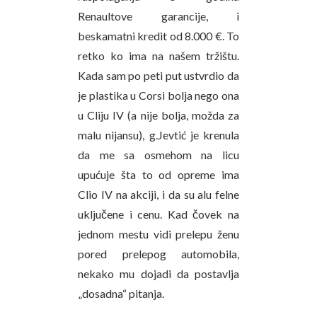
Renaultove garancije, i
beskamatni kredit od 8.000 €. To
retko ko ima na našem tržištu.
Kada sam po peti put ustvrdio da
je plastika u Corsi bolja nego ona
u Cliju IV (a nije bolja, možda za
malu nijansu), g.Jevtić je krenula
da me sa osmehom na licu
upućuje šta to od opreme ima
Clio IV na akciji, i da su alu felne
uključene i cenu. Kad čovek na
jednom mestu vidi prelepu ženu
pored prelepog automobila,
nekako mu dojadi da postavlja
„dosadna“ pitanja.