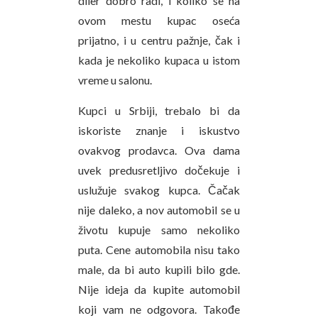
diler dobro radi, i koliko se na
ovom mestu kupac oseća
prijatno, i u centru pažnje, čak i
kada je nekoliko kupaca u istom
vreme u salonu.
Kupci u Srbiji, trebalo bi da
iskoriste znanje i iskustvo
ovakvog prodavca. Ova dama
uvek predusretljivo dočekuje i
uslužuje svakog kupca. Čačak
nije daleko, a nov automobil se u
životu kupuje samo nekoliko
puta. Cene automobila nisu tako
male, da bi auto kupili bilo gde.
Nije ideja da kupite automobil
koji vam ne odgovora. Takođe