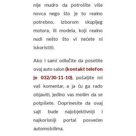
nije mudro da potrošite više
novca nego što je to realno
potrebno, izborom skupljeg
motora, ili modela, koji realno
nudi nešto što vi nećete ni
iskoristiti.
Ako i sami odlučite da posetite
ovaj auto salon
(kontakt telefon
je 032/30-11-10)
, pošaljite mi
vaš komentar, a ja ću ga rado
objaviti, jedino vas molim da se
potpišete. Doprinesite da ovaj
sajt bude najobjektivniji i
najkorisniji portal posvećen
automobilima.