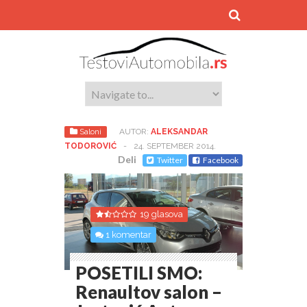
Saloni
AUTOR:
ALEKSANDAR
TODOROVIĆ
-
24. SEPTEMBER 2014.
Deli
Twitter
Facebook
19 glasova
1 komentar
POSETILI SMO:
Renaultov salon –