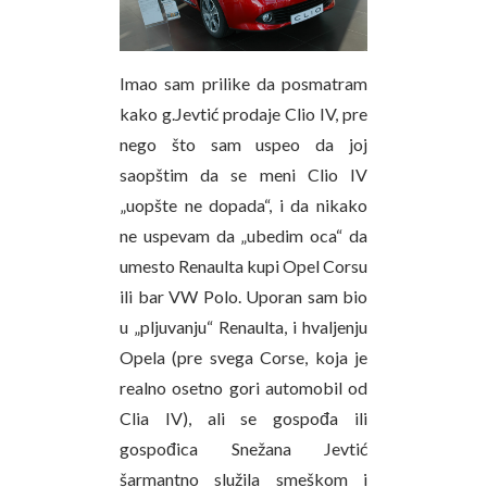
Imao sam prilike da posmatram
kako g.Jevtić prodaje Clio IV, pre
nego što sam uspeo da joj
saopštim da se meni Clio IV
„uopšte ne dopada“, i da nikako
ne uspevam da „ubedim oca“ da
umesto Renaulta kupi Opel Corsu
ili bar VW Polo. Uporan sam bio
u „pljuvanju“ Renaulta, i hvaljenju
Opela (pre svega Corse, koja je
realno osetno gori automobil od
Clia IV), ali se gospođa ili
gospođica Snežana Jevtić
šarmantno služila smeškom i