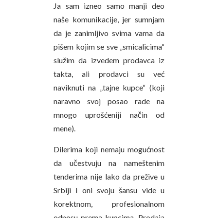
Ja sam izneo samo manji deo
naše komunikacije, jer sumnjam
da je zanimljivo svima vama da
pišem kojim se sve „smicalicima“
služim da izvedem prodavca iz
takta, ali prodavci su već
naviknuti na „tajne kupce“ (koji
naravno svoj posao rade na
mnogo uprošćeniji način od
mene).
Dilerima koji nemaju mogućnost
da učestvuju na nameštenim
tenderima nije lako da prežive u
Srbiji i oni svoju šansu vide u
korektnom, profesionalnom
odnosu prema kupcima. Prodaja