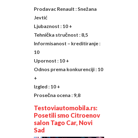
Prodavac Renault : Snežana
Jevtić
Ljubaznost : 10 +
Tehnička stručnost : 8,5
Informisanost – kreditiranje :
10
Upornost : 10 +
Odnos prema konkurenciji : 10
+
Izgled : 10 +
Prosečna ocena : 9,8
Testoviautomobila.rs:
Posetili smo Citroenov
salon Tago Car, Novi
Sad