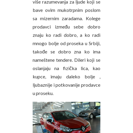
više razumevanja za ljude koji se
bave ovim mukotrpnim poslom
sa mizernim zaradama. Kolege
prodavci između sebe dobro
znaju ko radi dobro, a ko radi
mnogo bolje od proseka u Srbiji,
takođe se dobro zna ko ima
nameštene tendere. Dileri koji se
oslanjaju na fizička lica, kao
kupce, imaju daleko bolje ,
ljubaznije i potkovanije prodavce
u proseku.