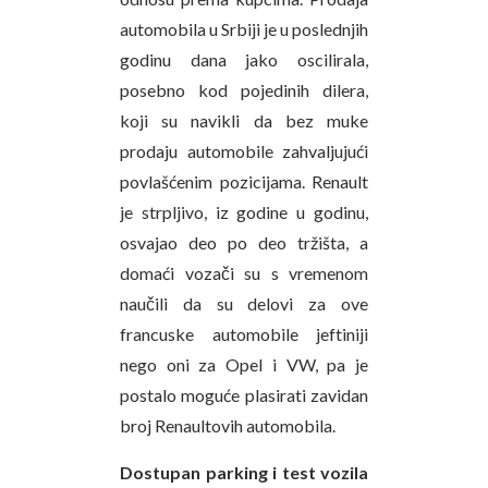
automobila u Srbiji je u poslednjih
godinu dana jako oscilirala,
posebno kod pojedinih dilera,
koji su navikli da bez muke
prodaju automobile zahvaljujući
povlašćenim pozicijama. Renault
je strpljivo, iz godine u godinu,
osvajao deo po deo tržišta, a
domaći vozači su s vremenom
naučili da su delovi za ove
francuske automobile jeftiniji
nego oni za Opel i VW, pa je
postalo moguće plasirati zavidan
broj Renaultovih automobila.
Dostupan parking i test vozila