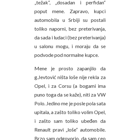
„težak“, „dosadan i perfidan“
poput mene. Zapravo, kupci
automobila u Srbiji su postali
toliko naporni, bez preterivanja,
da sada i ludaci (bez preterivanja)
u salonu mogu, i moraju da se
podvode pod normalne kupce.
Mene je prosto zapanjilo da
g.Jevtović ništa loše nije rekla za
Opel, i za Corsu (a bogami ima
puno toga da se kaže), niti za VW
Polo. Jedino me je posle pola sata
upitala, a zašto toliko volim Opel,
i zašto sam toliko ubeđen da
Renault pravi „loše“ automobile.
Brzo sam odgovorio, da sam ceo