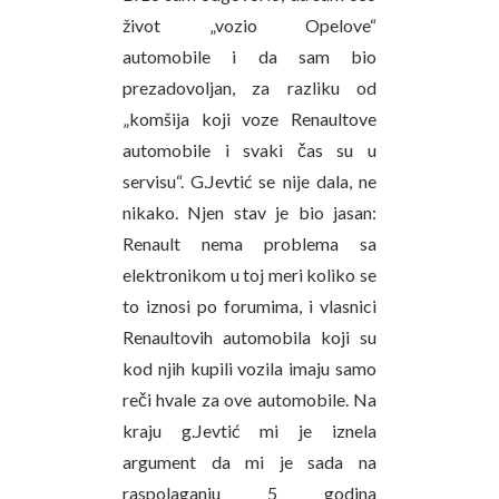
život „vozio Opelove“
automobile i da sam bio
prezadovoljan, za razliku od
„komšija koji voze Renaultove
automobile i svaki čas su u
servisu“. G.Jevtić se nije dala, ne
nikako. Njen stav je bio jasan:
Renault nema problema sa
elektronikom u toj meri koliko se
to iznosi po forumima, i vlasnici
Renaultovih automobila koji su
kod njih kupili vozila imaju samo
reči hvale za ove automobile. Na
kraju g.Jevtić mi je iznela
argument da mi je sada na
raspolaganju 5 godina