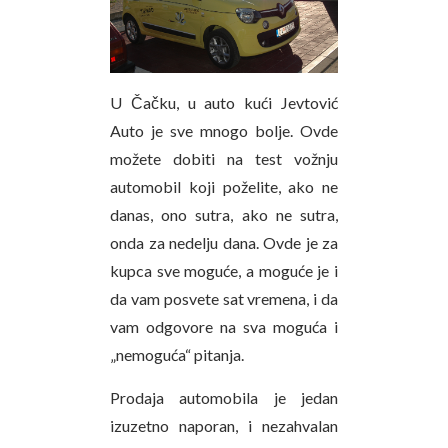
U Čačku, u auto kući Jevtović
Auto je sve mnogo bolje. Ovde
možete dobiti na test vožnju
automobil koji poželite, ako ne
danas, ono sutra, ako ne sutra,
onda za nedelju dana. Ovde je za
kupca sve moguće, a moguće je i
da vam posvete sat vremena, i da
vam odgovore na sva moguća i
„nemoguća“ pitanja.
Prodaja automobila je jedan
izuzetno naporan, i nezahvalan