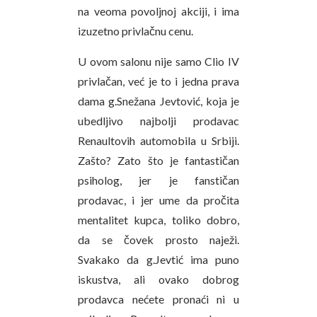
na veoma povoljnoj akciji, i ima
izuzetno privlačnu cenu.
U ovom salonu nije samo Clio IV
privlačan, već je to i jedna prava
dama g.Snežana Jevtović, koja je
ubedljivo najbolji prodavac
Renaultovih automobila u Srbiji.
Zašto? Zato što je fantastičan
psiholog, jer je fanstičan
prodavac, i jer ume da pročita
mentalitet kupca, toliko dobro,
da se čovek prosto naježi.
Svakako da g.Jevtić ima puno
iskustva, ali ovako dobrog
prodavca nećete pronaći ni u