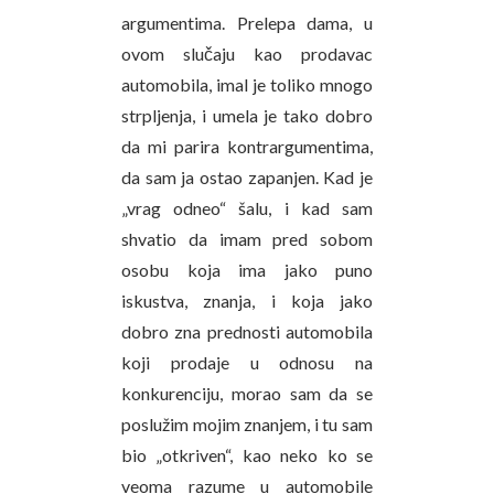
argumentima. Prelepa dama, u
ovom slučaju kao prodavac
automobila, imal je toliko mnogo
strpljenja, i umela je tako dobro
da mi parira kontrargumentima,
da sam ja ostao zapanjen. Kad je
„vrag odneo“ šalu, i kad sam
shvatio da imam pred sobom
osobu koja ima jako puno
iskustva, znanja, i koja jako
dobro zna prednosti automobila
koji prodaje u odnosu na
konkurenciju, morao sam da se
poslužim mojim znanjem, i tu sam
bio „otkriven“, kao neko ko se
veoma razume u automobile