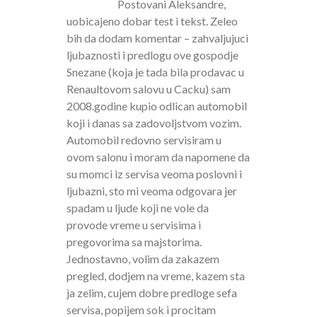
Postovani Aleksandre,
uobicajeno dobar test i tekst. Zeleo
bih da dodam komentar – zahvaljujuci
ljubaznosti i predlogu ove gospodje
Snezane (koja je tada bila prodavac u
Renaultovom salovu u Cacku) sam
2008.godine kupio odlican automobil
koji i danas sa zadovoljstvom vozim.
Automobil redovno servisiram u
ovom salonu i moram da napomene da
su momci iz servisa veoma poslovni i
ljubazni, sto mi veoma odgovara jer
spadam u ljude koji ne vole da
provode vreme u servisima i
pregovorima sa majstorima.
Jednostavno, volim da zakazem
pregled, dodjem na vreme, kazem sta
ja zelim, cujem dobre predloge sefa
servisa, popijem sok i procitam