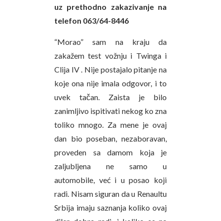
uz prethodno zakazivanje na
telefon 063/64-8446
“Morao” sam na kraju da
zakažem test vožnju i Twinga i
Clija IV . Nije postajalo pitanje na
koje ona nije imala odgovor, i to
uvek tačan. Zaista je bilo
zanimljivo ispitivati nekog ko zna
toliko mnogo. Za mene je ovaj
dan bio poseban, nezaboravan,
proveden sa damom koja je
zaljubljena ne samo u
automobile, već i u posao koji
radi. Nisam siguran da u Renaultu
Srbija imaju saznanja koliko ovaj