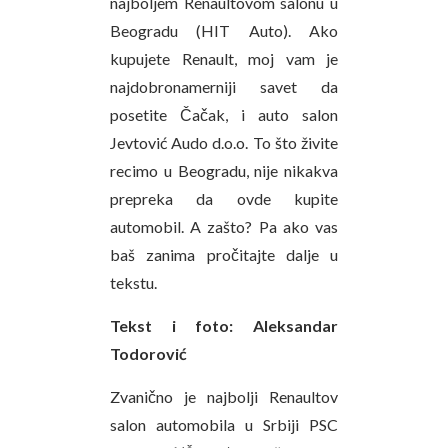
najboljem Renaultovom salonu u
Beogradu (HIT Auto). Ako
kupujete Renault, moj vam je
najdobronamerniji savet da
posetite Čačak, i auto salon
Jevtović Audo d.o.o. To što živite
recimo u Beogradu, nije nikakva
prepreka da ovde kupite
automobil. A zašto? Pa ako vas
baš zanima pročitajte dalje u
tekstu.
Tekst i foto: Aleksandar
Todorović
Zvanično je najbolji Renaultov
salon automobila u Srbiji PSC