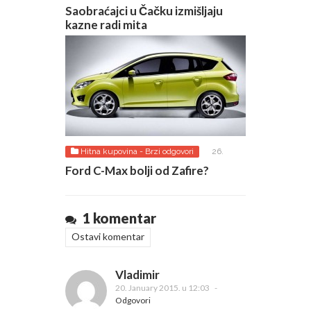
Saobraćajci u Čačku izmišljaju
kazne radi mita
Hitna kupovina - Brzi odgovori
26.
OCTOBER 2015.
Ford C-Max bolji od Zafire?
1 komentar
Ostavi komentar
Vladimir
20. January 2015. u 12:03
-
Odgovori