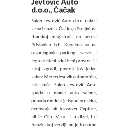
Jevtović Auto
d.o.o., Čačak
Salon Jevtović Auto d.o.o. nalazi
se na izlazu iz Čačka, u Preljini, na
Ibarskoj magistrali, na adresi
Prislonica b.b. Kupcima su na
raspolaganju parking, servis i
lepo uređeni izložbeni prostor. U
istoj zgradi, postoji još jedan
salon: Mercedesovih automobila,
iste kuće. Salon Jevtović Auto
spada u manje auto salone,
ponuda modela je ispod proseka,
nedostaje hit krosover Capture,
ali je Clio IV tu , i u dizel, i u
benzinskoj verziji, on je trenutno