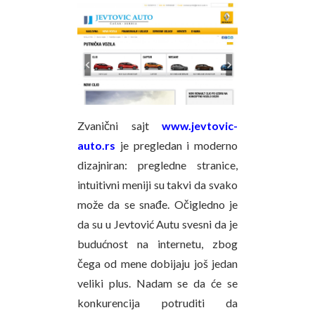
Zvanični sajt
www.jevtovic-
auto.rs
je pregledan i moderno
dizajniran: pregledne stranice,
intuitivni meniji su takvi da svako
može da se snađe. Očigledno je
da su u Jevtović Autu svesni da je
budućnost na internetu, zbog
čega od mene dobijaju još jedan
veliki plus. Nadam se da će se
konkurencija potruditi da