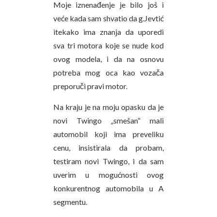
Moje iznenađenje je bilo još i
veće kada sam shvatio da g.Jevtić
itekako ima znanja da uporedi
sva tri motora koje se nude kod
ovog modela, i da na osnovu
potreba mog oca kao vozača
preporuči pravi motor.
Na kraju je na moju opasku da je
novi Twingo „smešan“ mali
automobil koji ima preveliku
cenu, insistirala da probam,
testiram novi Twingo, i da sam
uverim u mogućnosti ovog
konkurentnog automobila u A
segmentu.