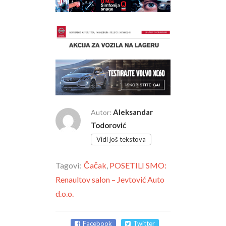
Aleksandar
Autor:
Todorović
Vidi još tekstova
Tagovi:
Čačak
,
POSETILI SMO:
Renaultov salon – Jevtović Auto
d.o.o.
Facebook
Twitter