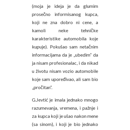
(moja je ideja je da glumim
prosečno informisanog kupca,
koji ne zna dobro ni cene, a
kamoli neke tehničke
karakteristike automobila koje
kupuje). Pokušao sam netačnim
informacijama da je „ubedim“ da
ja nisam profesionalac, i da nikad
u životu nisam vozio automobile
koje sam upoređivao, ali sam bio
„pročitan“.
G.Jevtić je imala jednako mnogo
razumevanja, vremena, i pažnje i
za kupca koji je ušao nakon mene
(sa sinom), i koji je bio jednako