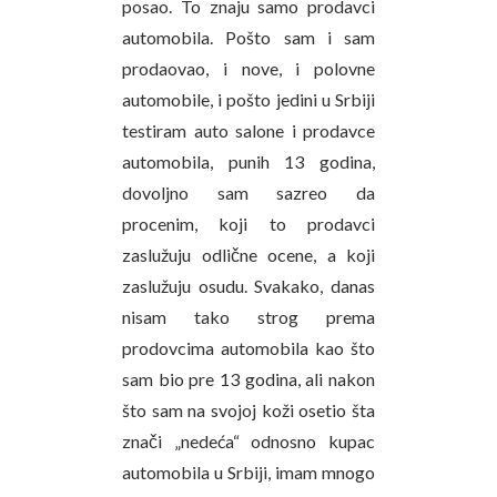
posao. To znaju samo prodavci
automobila. Pošto sam i sam
prodaovao, i nove, i polovne
automobile, i pošto jedini u Srbiji
testiram auto salone i prodavce
automobila, punih 13 godina,
dovoljno sam sazreo da
procenim, koji to prodavci
zaslužuju odlične ocene, a koji
zaslužuju osudu. Svakako, danas
nisam tako strog prema
prodovcima automobila kao što
sam bio pre 13 godina, ali nakon
što sam na svojoj koži osetio šta
znači „nedeća“ odnosno kupac
automobila u Srbiji, imam mnogo