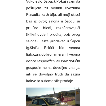
Vukojević (Šabac). Pokušavam da
poštujem tu odluku uvoznika
Renaulta za Srbiju, ali moji utisci
baš iz ovog salona u Šapcu su
prilično bledi, razočaravajući
(klikni ovde, i pročitaj opis ovog
salona). Jeste prodavac u Šapcu
(g.Siniša Brkić) bio veoma
ljubazan, dobronameran, i veoma
dobro raspoložen, ali ipak dotični
gospodin nema dovoljno znanja,
niti se dovoljno trudi da sazna
kakve to automobile prodaje.