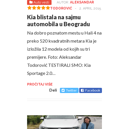
Auto vesti
AUTOR:
ALEKSANDAR
TODOROVIĆ
-
2. APRIL 2015.
Kia blistala na sajmu
automobila u Beogradu
Na dobro poznatom mestu u Hali 4 na
preko 520 kvadratnih metara Kia je
izložila 12 modela od kojih su tri
premijere. Foto: Aleksandar
Todorović TESTIRALI SMO: Kia
Sportage 2.0…
PROČITAJ VIŠE
Deli
Twitter
Facebook