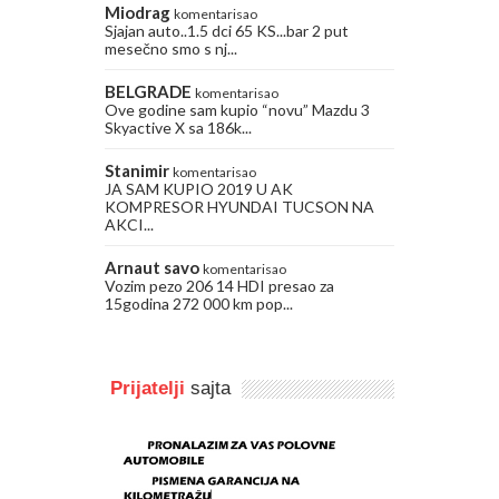
Miodrag
komentarisao
Sjajan auto..1.5 dci 65 KS...bar 2 put
mesečno smo s nj...
BELGRADE
komentarisao
Ove godine sam kupio “novu” Mazdu 3
Skyactive X sa 186k...
Stanimir
komentarisao
JA SAM KUPIO 2019 U AK
KOMPRESOR HYUNDAI TUCSON NA
AKCI...
Arnaut savo
komentarisao
Vozim pezo 206 14 HDI presao za
15godina 272 000 km pop...
Prijatelji
sajta