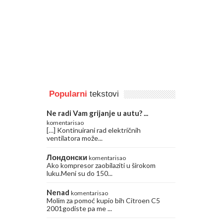
Popularni
tekstovi
Ne radi Vam grijanje u autu? ...
komentarisao
[…] Kontinuirani rad električnih
ventilatora može...
Лондонски
komentarisao
Ako kompresor zaobilaziti u širokom
luku.Meni su do 150...
Nenad
komentarisao
Molim za pomoć kupio bih Citroen C5
2001godiste pa me ...