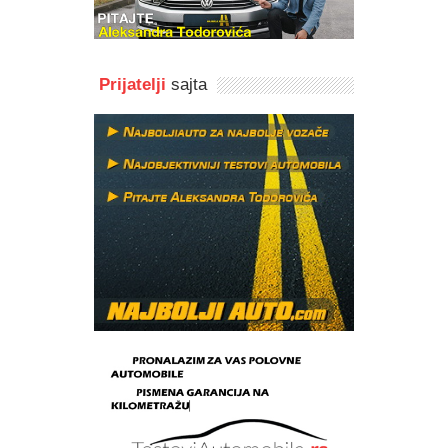
Prijatelji
sajta