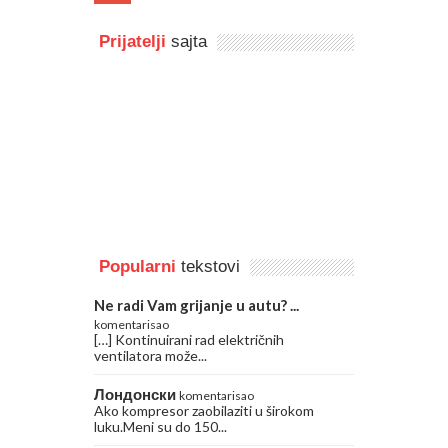
Prijatelji
sajta
Popularni
tekstovi
Ne radi Vam grijanje u autu? ...
komentarisao
[…] Kontinuirani rad električnih
ventilatora može...
Лондонски
komentarisao
Ako kompresor zaobilaziti u širokom
luku.Meni su do 150...