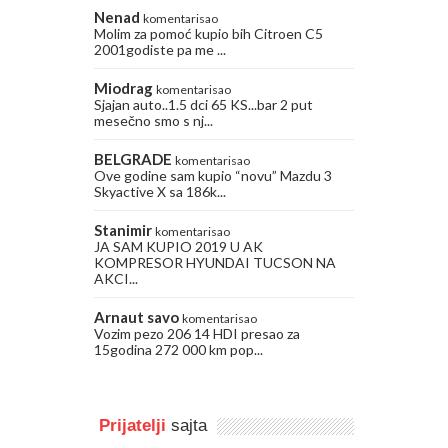
Nenad
komentarisao
Molim za pomoć kupio bih Citroen C5
2001godiste pa me ...
Miodrag
komentarisao
Sjajan auto..1.5 dci 65 KS...bar 2 put
mesečno smo s nj...
BELGRADE
komentarisao
Ove godine sam kupio “novu” Mazdu 3
Skyactive X sa 186k...
Stanimir
komentarisao
JA SAM KUPIO 2019 U AK
KOMPRESOR HYUNDAI TUCSON NA
AKCI...
Arnaut savo
komentarisao
Vozim pezo 206 14 HDI presao za
15godina 272 000 km pop...
Prijatelji
sajta