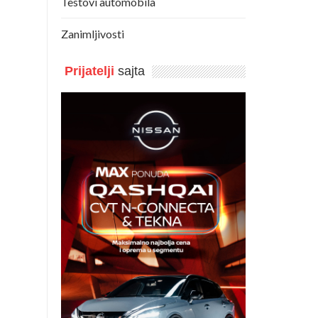
Testovi automobila
Zanimljivosti
Prijatelji
sajta