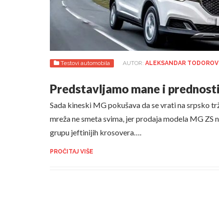
Testovi automobila
AUTOR:
ALEKSANDAR TODOROV
Predstavljamo mane i prednost
Sada kineski MG pokušava da se vrati na srpsko trž
mreža ne smeta svima, jer prodaja modela MG ZS nij
grupu jeftinijih krosovera….
PROČITAJ VIŠE