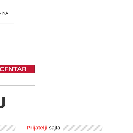
N NA
Prijatelji
sajta