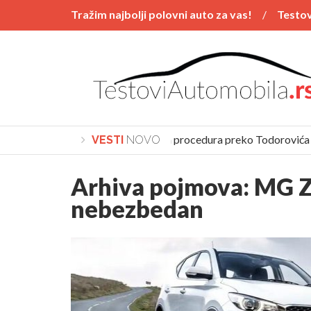
Tražim najbolji polovni auto za vas!
Testov
Vesti
POSTAVI PITANJE
Polovnjaci
Kupovina automobila procedura preko Todorovića
VESTI
NOVO
Arhiva pojmova:
MG 
nebezbedan