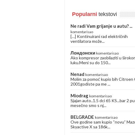
Popularni
tekstovi
Ne radi Vam grijanje u autu? ...
komentarisao
[…] Kontinuirani rad električnih
ventilatora može...
Лондонски
komentarisao
Ako kompresor zaobilaziti u široko
luku.Meni su do 150...
Nenad
komentarisao
Molim za pomoć kupio bih Citroen
2001godiste pa me ...
Miodrag
komentarisao
Sjajan auto..1.5 dci 65 KS...bar 2 pu
mesečno smo s nj...
BELGRADE
komentarisao
Ove godine sam kupio “novu” Maz
Skyactive X sa 186k...