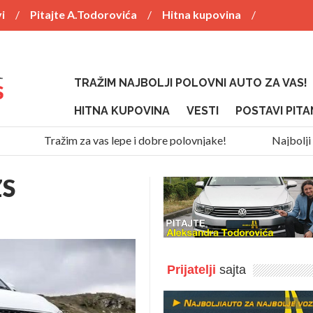
i
Pitajte A.Todorovića
Hitna kupovina
TRAŽIM NAJBOLJI POLOVNI AUTO ZA VAS!
HITNA KUPOVINA
VESTI
POSTAVI PITA
Tražim za vas lepe i dobre polovnjake!
Najbolji SU
ZS
Prijatelji
sajta