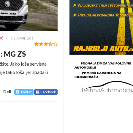
IĆ
-
23. APRIL 2023.
i: MG ZS
ište. Jako loša servisna
e tako loša, jer spada u
Deli
Twitter
Facebook