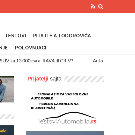
TESTOVI
PITAJTE A.TODOROVIĆA
NJE
POLOVNJACI
V za 13.000 evra: RAV4 ili CR-V?
Auto diže temperaturu n
Prijatelji
sajta