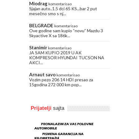
Miodrag
komentarisao
Sjajan auto..1.5 dci 65 KS...bar 2 put
mesečno smo s nj...
BELGRADE
komentarisao
Ove godine sam kupio “novu” Mazdu 3
Skyactive X sa 186k...
Stanimir
komentarisao
JA SAM KUPIO 2019 U AK
KOMPRESOR HYUNDAI TUCSON NA
AKCI...
Arnaut savo
komentarisao
Vozim pezo 206 14 HDI presao za
15godina 272 000 km pop...
Prijatelji
sajta