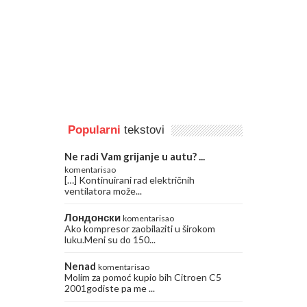
Popularni
tekstovi
Ne radi Vam grijanje u autu? ...
komentarisao
[…] Kontinuirani rad električnih
ventilatora može...
Лондонски
komentarisao
Ako kompresor zaobilaziti u širokom
luku.Meni su do 150...
Nenad
komentarisao
Molim za pomoć kupio bih Citroen C5
2001godiste pa me ...