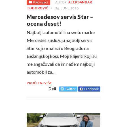
Polovnjaci
AUTOR:
ALEKSANDAR
TODOROVIĆ
-
25. JUNE 2026.
Mercedesov servis Star –
ocena deset!
Najbolji automobili na svetu marke
Mercedes zaslužuju najbolji servis
Star koji se nalazi u Beogradu na
Bežanijskoj kosi. Moji klijenti koji su
me angažovali da im nađem najbolji
automobil za…
PROČITAJ VIŠE
Deli
Twitter
Facebook