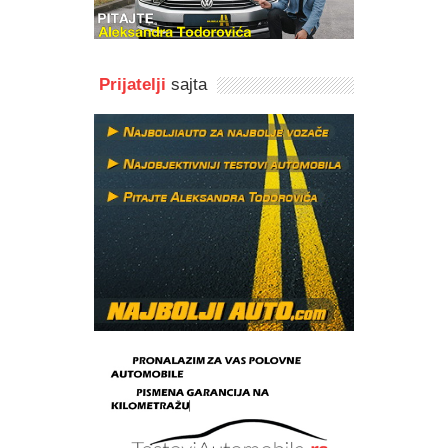
Prijatelji
sajta