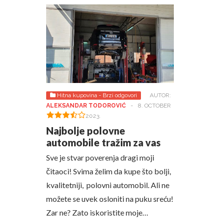
Hitna kupovina - Brzi odgovori
AUTOR:
ALEKSANDAR TODOROVIĆ
-
8. OCTOBER
2023.
Najbolje polovne
automobile tražim za vas
Sve je stvar poverenja dragi moji
čitaoci! Svima želim da kupe što bolji,
kvalitetniji, polovni automobil. Ali ne
možete se uvek osloniti na puku sreću!
Zar ne? Zato iskoristite moje…