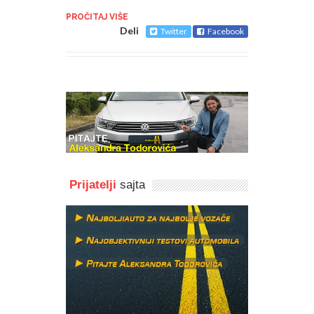
PROČITAJ VIŠE
Deli
Twitter
Facebook
Prijatelji
sajta