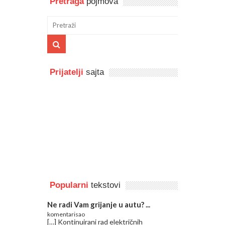
Pretraga
pojmova
Prijatelji
sajta
Popularni
tekstovi
Ne radi Vam grijanje u autu? ...
komentarisao
[…] Kontinuirani rad električnih