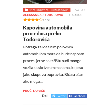
Hitna kupovina - Brzi odgovori
AUTOR:
ALEKSANDAR TODOROVIĆ
-
1. AUGUST
2026.
Kupovina automobila
procedura preko
Todorovića
Potraga za idealnim polovnim
automobilom mora da bude naporan
proces, jer se na tržištu nudi mnogo
vozila sa skrivenim manama, koje su
jako skupe za popravku. Biću srećan
ako mogu…
PROČITAJ VIŠE
Deli
Twitter
Facebook