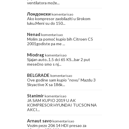
ventilatora može...
Лондонски
komentarisao
Ako kompresor zaobilaziti u širokom
luku.Meni su do 150...
Nenad
komentarisao
Molim za pomoć kupio bih Citroen C5
2001godiste pa me ...
Miodrag
komentarisao
Sjajan auto..1.5 dci 65 KS...bar 2 put
mesečno smo s nj...
BELGRADE
komentarisao
Ove godine sam kupio “novu” Mazdu 3
Skyactive X sa 186k...
Stanimir
komentarisao
JA SAM KUPIO 2019 U AK
KOMPRESOR HYUNDAI TUCSON NA
AKCI...
Arnaut savo
komentarisao
Vozim pezo 206 14 HDI presao za