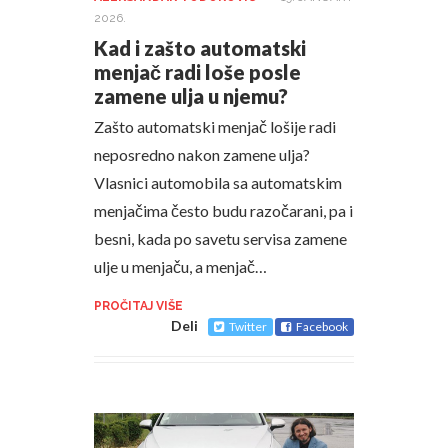
2026.
Kad i zašto automatski
menjač radi loše posle
zamene ulja u njemu?
Zašto automatski menjač lošije radi
neposredno nakon zamene ulja?
Vlasnici automobila sa automatskim
menjačima često budu razočarani, pa i
besni, kada po savetu servisa zamene
ulje u menjaču, a menjač…
PROČITAJ VIŠE
Deli
Twitter
Facebook