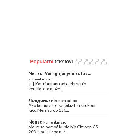
Popularni
tekstovi
Ne radi Vam grijanje u autu? ...
komentarisao
[…] Kontinuirani rad električnih
ventilatora može...
Лондонски
komentarisao
Ako kompresor zaobilaziti u širokom
luku.Meni su do 150...
Nenad
komentarisao
Molim za pomoć kupio bih Citroen C5
2001godiste pa me ...