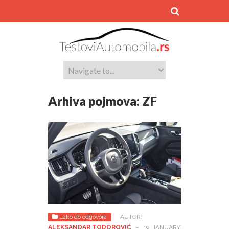
Arhiva pojmova:
ZF
Lako do odgovora
AUTOR:
ALEKSANDAR TODOROVIĆ
-
19. JANUARY