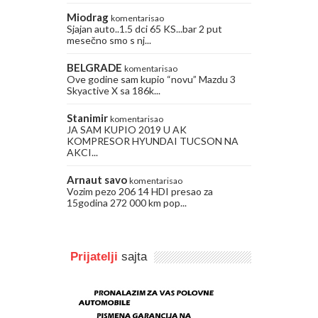
Miodrag
komentarisao
Sjajan auto..1.5 dci 65 KS...bar 2 put
mesečno smo s nj...
BELGRADE
komentarisao
Ove godine sam kupio “novu” Mazdu 3
Skyactive X sa 186k...
Stanimir
komentarisao
JA SAM KUPIO 2019 U AK
KOMPRESOR HYUNDAI TUCSON NA
AKCI...
Arnaut savo
komentarisao
Vozim pezo 206 14 HDI presao za
15godina 272 000 km pop...
Prijatelji
sajta