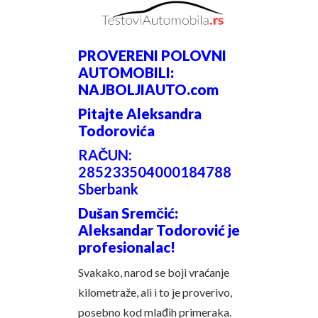
PROVERENI POLOVNI
AUTOMOBILI:
NAJBOLJIAUTO.com
Pitajte Aleksandra
Todorovića
RAČUN:
285233504000184788
Sberbank
Dušan Sremčić:
Aleksandar Todorović je
profesionalac!
Svakako, narod se boji vraćanje
kilometraže, ali i to je proverivo,
posebno kod mlađih primeraka.