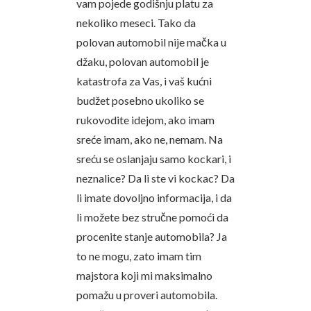
vam pojede godišnju platu za
nekoliko meseci. Tako da
polovan automobil nije mačka u
džaku, polovan automobil je
katastrofa za Vas, i vaš kućni
budžet posebno ukoliko se
rukovodite idejom, ako imam
sreće imam, ako ne, nemam. Na
sreću se oslanjaju samo kockari, i
neznalice? Da li ste vi kockac? Da
li imate dovoljno informacija, i da
li možete bez stručne pomoći da
procenite stanje automobila? Ja
to ne mogu, zato imam tim
majstora koji mi maksimalno
pomažu u proveri automobila.