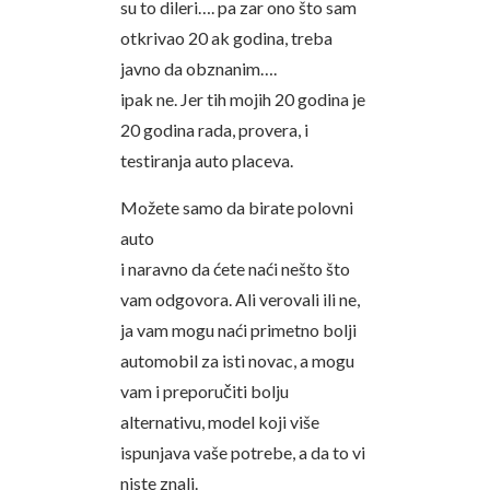
su to dileri…. pa zar ono što sam
otkrivao 20 ak godina, treba
javno da obznanim….
ipak ne. Jer tih mojih 20 godina je
20 godina rada, provera, i
testiranja auto placeva.
Možete samo da birate polovni
auto
i naravno da ćete naći nešto što
vam odgovora. Ali verovali ili ne,
ja vam mogu naći primetno bolji
automobil za isti novac, a mogu
vam i preporučiti bolju
alternativu, model koji više
ispunjava vaše potrebe, a da to vi
niste znali.