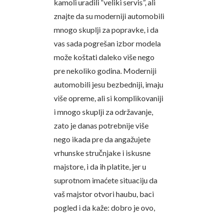
kamoli uradili “veliki servis”, ali
znajte da su moderniji automobili
mnogo skuplji za popravke, i da
vas sada pogrešan izbor modela
može koštati daleko više nego
pre nekoliko godina. Moderniji
automobili jesu bezbedniji, imaju
više opreme, ali si komplikovaniji
i mnogo skuplji za održavanje,
zato je danas potrebnije više
nego ikada pre da angažujete
vrhunske stručnjake i iskusne
majstore, i da ih platite, jer u
suprotnom imaćete situaciju da
vaš majstor otvori haubu, baci
pogled i da kaže: dobro je ovo,