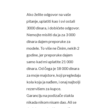
Ako želite odgovor na vaše
pitanje, uplatiti kao i svi ostali
3000 dinara, i dobićete odgovor.
Nemojte misliti da ja za 3 000
dinara dajem preporuke za
modele. To više ne činim, nekih 2
godine, jer preporuke dajem
samo kad mi uplatite 21 000
dinara. Od čega je 18 000 dinara
za moje majstore, koji pregledaju
kola koja ja nađem, i onaj najbolji
rezervišem za kupce.
Garanciju na podizače stakla
nikada nikom nisam dao. Ali se