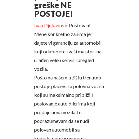
greške NE
POSTOJE!
Ivan Djukanović
Poštovani
Mene konkretno zanima jer
dajete vi garanciju za automobil
koji odaberete i vaši majstori na
urađen veliki servis i pregled
vozila.
Pošto na našem tržištu trenutno
postoje placevi za polovna vozila
koji su maksimalno približili
poslovanje auto dilerima koji
prodaju nova vozila.Tu
podrazumevam da se nudi
polovan automobil sa
kompletnom proverom i