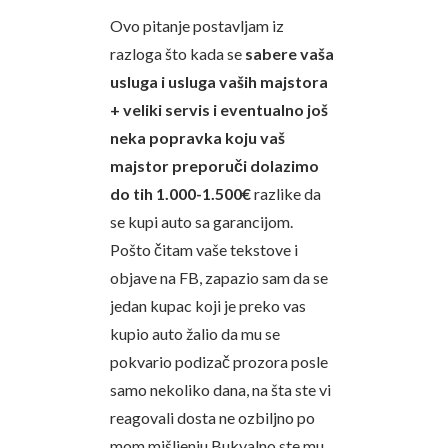
Ovo pitanje postavljam iz
razloga što kada se
sabere vaša
usluga i usluga vaših majstora
+ veliki servis i eventualno još
neka popravka koju vaš
majstor preporuči dolazimo
do tih 1.000-1.500€
razlike da
se kupi auto sa garancijom.
Pošto čitam vaše tekstove i
objave na FB, zapazio sam da se
jedan kupac koji je preko vas
kupio auto žalio da mu se
pokvario podizač prozora posle
samo nekoliko dana, na šta ste vi
reagovali dosta ne ozbiljno po
mom mišljenju.Bukvalno ste mu