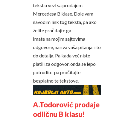
tekst u vezi sa prodajom
Mercedesa B klase, Dole vam
navodim link tog teksta, pa ako
želite pročitajte ga.
Imate na mojim sajtovima
odgovore, na sva vaša pitanja, i to
do detalja. Pa kada već niste
platili za odgovor, onda se lepo
potrudite, pa pročitajte
besplatno te tekstove.
A.Todorović prodaje
odličnu B klasu!