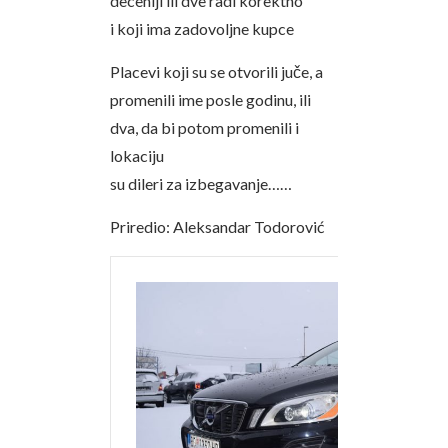
deceniji ili dve radi korektno
i koji ima zadovoljne kupce
Placevi koji su se otvorili juče, a
promenili ime posle godinu, ili
dva, da bi potom promenili i
lokaciju
su dileri za izbegavanje……
Priredio: Aleksandar Todorović