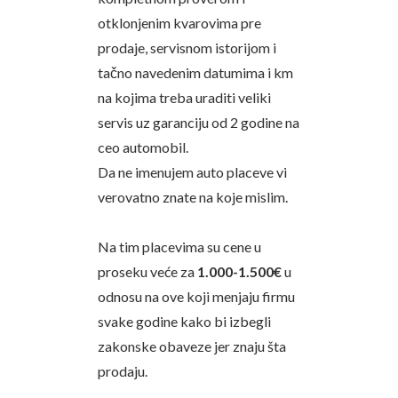
otklonjenim kvarovima pre
prodaje, servisnom istorijom i
tačno navedenim datumima i km
na kojima treba uraditi veliki
servis uz garanciju od 2 godine na
ceo automobil.
Da ne imenujem auto placeve vi
verovatno znate na koje mislim.
Na tim placevima su cene u
proseku veće za
1.000-1.500€
u
odnosu na ove koji menjaju firmu
svake godine kako bi izbegli
zakonske obaveze jer znaju šta
prodaju.