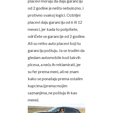
placevi moraju da daju garanciju
od 2 godine je nešto nebulozno, i
protivno svakoj logici. Ozbiljni
placevi daju garanciju od 6 ili 12
meseci, jer kada to potpišete,
odričete se garancije od 2 godine.
Ali su retko auto placevi koji tu
garanciju poštuju. Ja se trudim da
gledam automobile kod takvih
plceva, a neću ih reklamirati, jer
su fer prema meni, ali ne znam
kako se ponašaju prema ostalim
kupcima (prema mojim
saznanjima, ne poštuju ih kao
mene).