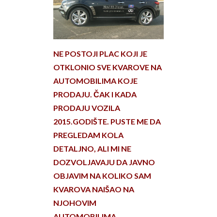
NE POSTOJI PLAC KOJI JE
OTKLONIO SVE KVAROVE NA
AUTOMOBILIMA KOJE
PRODAJU. ČAK I KADA
PRODAJU VOZILA
2015.GODIŠTE. PUSTE ME DA
PREGLEDAM KOLA
DETALJNO, ALI MI NE
DOZVOLJAVAJU DA JAVNO
OBJAVIM NA KOLIKO SAM
KVAROVA NAIŠAO NA
NJOHOVIM
AUTOMOBILIMA.