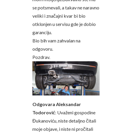
se potsmevali, a takav ne naravno
veliki i značajni kvar bi bio
otklonjen u servisu gde je dobio
garanciju.
Bio bih vam zahvalan na
odgovoru.
Pozdrav.
Odgovara Aleksandar
Todorović
: Uvaženi gospodine
Đukanoviću, niste detaljno čitali
moje objave, i niste ni pročitali