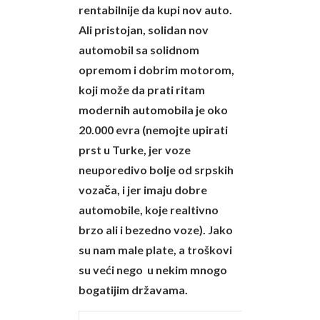
rentabilnije da kupi nov auto.
Ali pristojan, solidan nov
automobil sa solidnom
opremom i dobrim motorom,
koji može da prati ritam
modernih automobila je oko
20.000 evra (nemojte upirati
prst u Turke, jer voze
neuporedivo bolje od srpskih
vozača, i jer imaju dobre
automobile, koje realtivno
brzo ali i bezedno voze). Jako
su nam male plate, a troškovi
su veći nego u nekim mnogo
bogatijim državama.