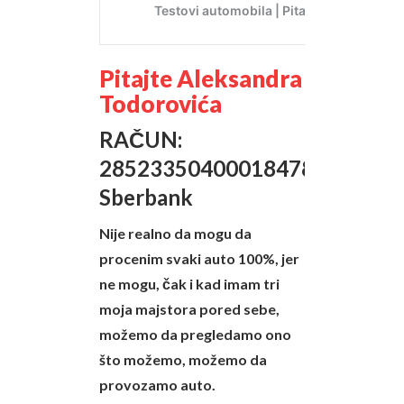
Pitajte Aleksandra
Todorovića
RAČUN:
285233504000184788
Sberbank
Nije realno da mogu da
procenim svaki auto 100%, jer
ne mogu, čak i kad imam tri
moja majstora pored sebe,
možemo da pregledamo ono
što možemo, možemo da
provozamo auto.