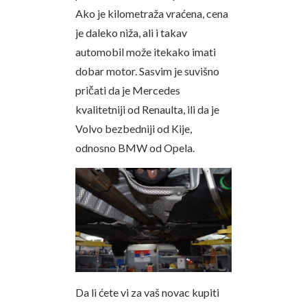
Ako je kilometraža vraćena, cena
je daleko niža, ali i takav
automobil može itekako imati
dobar motor. Sasvim je suvišno
pričati da je Mercedes
kvalitetniji od Renaulta, ili da je
Volvo bezbedniji od Kije,
odnosno BMW od Opela.
Da li ćete vi za vaš novac kupiti