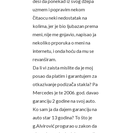
desi da ponekad iz svog džepa
uzmem i popravim nekom
čitaocu neki nedostatak na
kolima, jer je bio ljubazan prema
meni, nije me gnjavio, napisao ja
nekoliko prporuka o meni na
internetu, i onda hoću da mu se
revanširam.
Da li vi zaista mislite da je moj
posao da platim i garantujem za
otkazivanje podizača stakla? Pa
Mercedes je te 2006. god. davao
garanciju 2 godine na svoj auto.
Ko sam ja da dajem garanciju na
auto star 13 godina? To što je
g.Alvirović progurao u zakon da