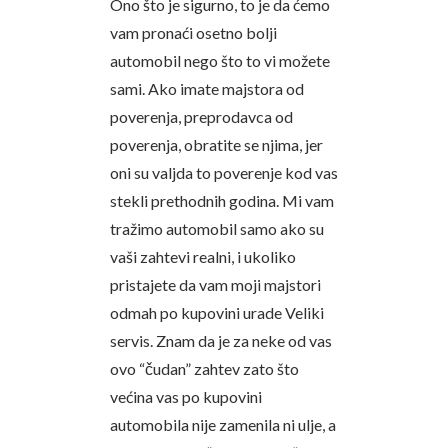
Ono što je sigurno, to je da ćemo
vam pronaći osetno bolji
automobil nego što to vi možete
sami. Ako imate majstora od
poverenja, preprodavca od
poverenja, obratite se njima, jer
oni su valjda to poverenje kod vas
stekli prethodnih godina. Mi vam
tražimo automobil samo ako su
vaši zahtevi realni, i ukoliko
pristajete da vam moji majstori
odmah po kupovini urade Veliki
servis. Znam da je za neke od vas
ovo “čudan” zahtev zato što
većina vas po kupovini
automobila nije zamenila ni ulje, a