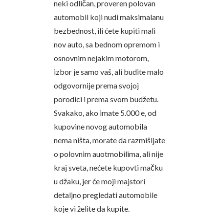
neki odličan, proveren polovan
automobil koji nudi maksimalanu
bezbednost, ili ćete kupiti mali
nov auto, sa bednom opremom i
osnovnim nejakim motorom,
izbor je samo vaš, ali budite malo
odgovornije prema svojoj
porodici i prema svom budžetu.
Svakako, ako imate 5.000 e, od
kupovine novog automobila
nema ništa, morate da razmišljate
o polovnim auotmobilima, ali nije
kraj sveta, nećete kupovti mačku
u džaku, jer će moji majstori
detaljno pregledati automobile
koje vi želite da kupite.