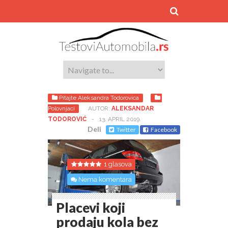
Pitajte Aleksandra Todorovica
Polovnjaci
AUTOR:
ALEKSANDAR
TODOROVIĆ
-
13. APRIL 2019.
Deli
Twitter
Facebook
1 glasova
Nema komentara
Placevi koji
prodaju kola bez