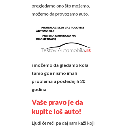
pregledamo ono što možemo,
možemo da provozamo auto.
i možemo da gledamo kola
tamo gde nismo imali
problema u poslednjih 20
godina
Vaše pravo je da
kupite loš auto!
Ljudi će reći, pa daj nam kaži koji