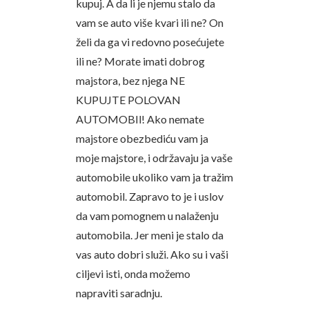
kupuj. A da li je njemu stalo da
vam se auto više kvari ili ne? On
želi da ga vi redovno posećujete
ili ne? Morate imati dobrog
majstora, bez njega NE
KUPUJTE POLOVAN
AUTOMOBIl! Ako nemate
majstore obezbediću vam ja
moje majstore, i održavaju ja vaše
automobile ukoliko vam ja tražim
automobil. Zapravo to je i uslov
da vam pomognem u nalaženju
automobila. Jer meni je stalo da
vas auto dobri služi. Ako su i vaši
ciljevi isti, onda možemo
napraviti saradnju.