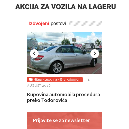
Izdvojeni
postovi
026.
Hitna kupovina - Brzi odgovori
1.
Lako do odgo
AUGUST 2026.
rović je
Tražim za va
ete
polovnjake!
Kupovina automobila procedura
preko Todorovića
Prijavite se za newsletter