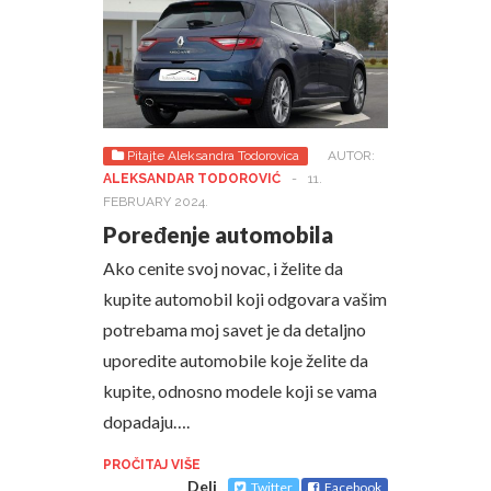
Pitajte Aleksandra Todorovica
AUTOR:
ALEKSANDAR TODOROVIĆ
-
11.
FEBRUARY 2024.
Poređenje automobila
Ako cenite svoj novac, i želite da
kupite automobil koji odgovara vašim
potrebama moj savet je da detaljno
uporedite automobile koje želite da
kupite, odnosno modele koji se vama
dopadaju….
PROČITAJ VIŠE
Deli
Twitter
Facebook