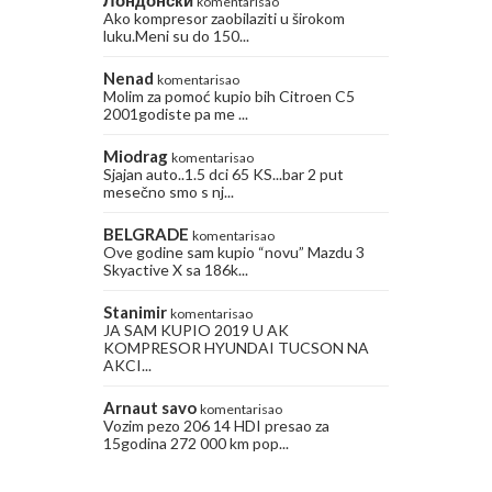
Лондонски
komentarisao
Ako kompresor zaobilaziti u širokom
luku.Meni su do 150...
Nenad
komentarisao
Molim za pomoć kupio bih Citroen C5
2001godiste pa me ...
Miodrag
komentarisao
Sjajan auto..1.5 dci 65 KS...bar 2 put
mesečno smo s nj...
BELGRADE
komentarisao
Ove godine sam kupio “novu” Mazdu 3
Skyactive X sa 186k...
Stanimir
komentarisao
JA SAM KUPIO 2019 U AK
KOMPRESOR HYUNDAI TUCSON NA
AKCI...
Arnaut savo
komentarisao
Vozim pezo 206 14 HDI presao za
15godina 272 000 km pop...