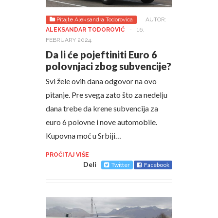
Pitajte Aleksandra Todorovica
AUTOR:
ALEKSANDAR TODOROVIĆ
-
16.
FEBRUARY 2024.
Da li će pojeftiniti Euro 6
polovnjaci zbog subvencije?
Svi žele ovih dana odgovor na ovo
pitanje. Pre svega zato što za nedelju
dana trebe da krene subvencija za
euro 6 polovne i nove automobile.
Kupovna moć u Srbiji…
PROČITAJ VIŠE
Deli
Twitter
Facebook