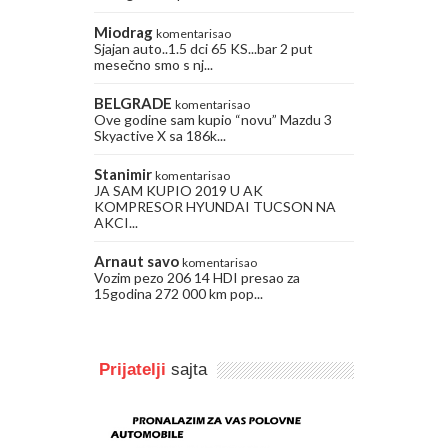
Miodrag
komentarisao
Sjajan auto..1.5 dci 65 KS...bar 2 put
mesečno smo s nj...
BELGRADE
komentarisao
Ove godine sam kupio “novu” Mazdu 3
Skyactive X sa 186k...
Stanimir
komentarisao
JA SAM KUPIO 2019 U AK
KOMPRESOR HYUNDAI TUCSON NA
AKCI...
Arnaut savo
komentarisao
Vozim pezo 206 14 HDI presao za
15godina 272 000 km pop...
Prijatelji
sajta