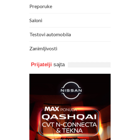
Preporuke
Saloni
Testovi automobila
Zanimljivosti
Prijatelji
sajta