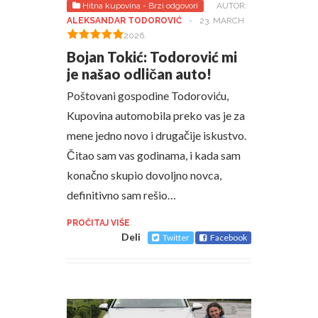
Hitna kupovina - Brzi odgovori
AUTOR:
ALEKSANDAR TODOROVIĆ
-
23. MARCH
2026.
Bojan Tokić: Todorović mi
je našao odličan auto!
Poštovani gospodine Todoroviću,
Kupovina automobila preko vas je za
mene jedno novo i drugačije iskustvo.
Čitao sam vas godinama, i kada sam
konačno skupio dovoljno novca,
definitivno sam rešio…
PROČITAJ VIŠE
Deli
Twitter
Facebook