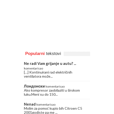
Popularni
tekstovi
Ne radi Vam grijanje u autu? ...
komentarisao
[…] Kontinuirani rad električnih
ventilatora može...
Лондонски
komentarisao
Ako kompresor zaobilaziti u širokom
luku.Meni su do 150...
Nenad
komentarisao
Molim za pomoć kupio bih Citroen C5
2001godiste pa me ...