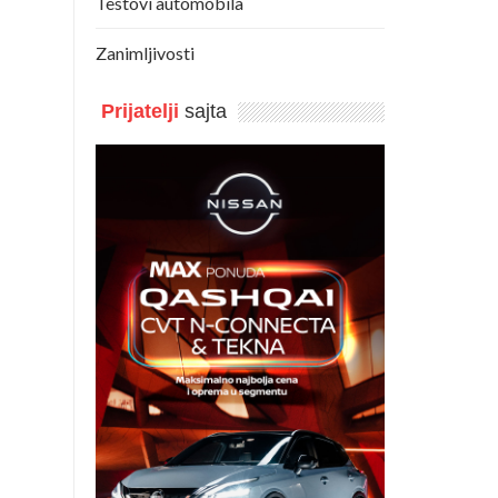
Testovi automobila
Zanimljivosti
Prijatelji
sajta