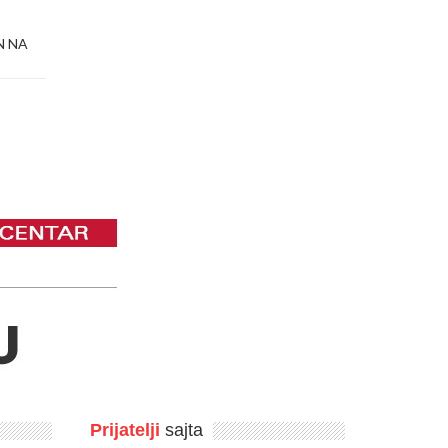
N NA
Prijatelji
sajta