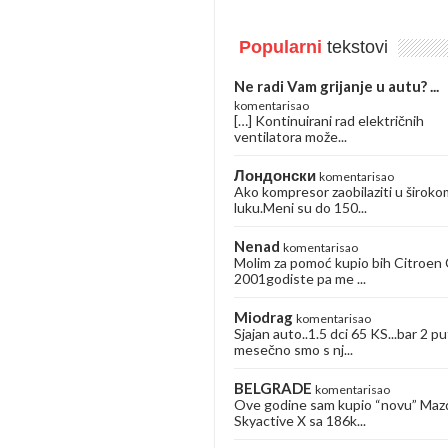
Popularni
tekstovi
Ne radi Vam grijanje u autu? ...
komentarisao
[…] Kontinuirani rad električnih
ventilatora može...
Лондонски
komentarisao
Ako kompresor zaobilaziti u široko
luku.Meni su do 150...
Nenad
komentarisao
Molim za pomoć kupio bih Citroen
2001godiste pa me ...
Miodrag
komentarisao
Sjajan auto..1.5 dci 65 KS...bar 2 pu
mesečno smo s nj...
BELGRADE
komentarisao
Ove godine sam kupio “novu” Maz
Skyactive X sa 186k...