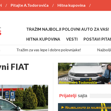
i
Pitajte A.Todorovića
Hitna kupovina
TRAŽIM NAJBOLJI POLOVNI AUTO ZA VAS!
HITNA KUPOVINA
VESTI
POSTAVI PITA
Tražim za vas lepe i dobre polovnjake!
Najbolji SU
vni FIAT
Prijatelji
sajta