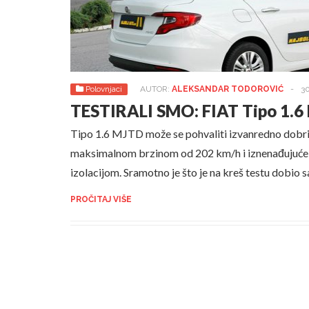
Polovnjaci
AUTOR:
ALEKSANDAR TODOROVIĆ
-
30
TESTIRALI SMO: FIAT Tipo 1.
Tipo 1.6 MJTD može se pohvaliti izvanredno dob
maksimalnom brzinom od 202 km/h i iznenađujuć
izolacijom. Sramotno je što je na kreš testu dobio
PROČITAJ VIŠE