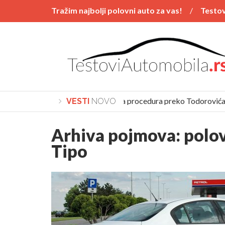
Tražim najbolji polovni auto za vas!
Testov
Vesti
POSTAVI PITANJE
Polovnjaci
Kupovina automobila procedura preko Todorovića
VESTI
NOVO
Arhiva pojmova:
polo
Tipo