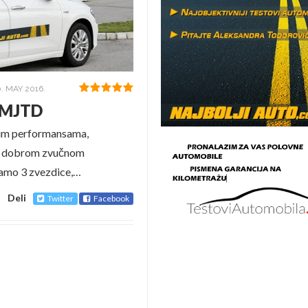
. MAY 2016.
6 MJTD
rim performansama,
e dobrom zvučnom
 samo 3 zvezdice,…
Deli
Twitter
Facebook