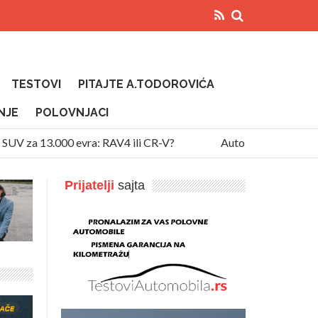
TESTOVI
PITAJTE A.TODOROVIĆA
NJE
POLOVNJACI
V za 13.000 evra: RAV4 ili CR-V?
Auto diže temperaturu 
Prijatelji
sajta