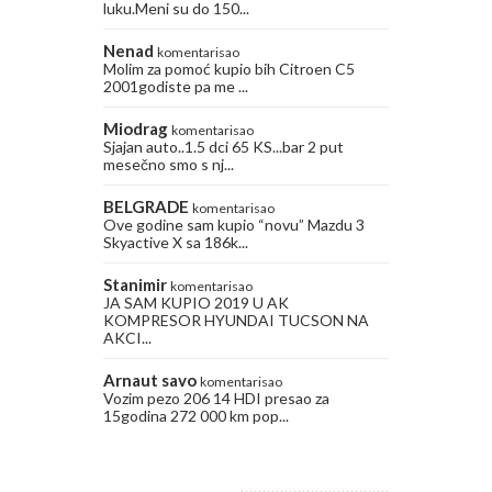
luku.Meni su do 150...
Nenad
komentarisao
Molim za pomoć kupio bih Citroen C5
2001godiste pa me ...
Miodrag
komentarisao
Sjajan auto..1.5 dci 65 KS...bar 2 put
mesečno smo s nj...
BELGRADE
komentarisao
Ove godine sam kupio “novu” Mazdu 3
Skyactive X sa 186k...
Stanimir
komentarisao
JA SAM KUPIO 2019 U AK
KOMPRESOR HYUNDAI TUCSON NA
AKCI...
Arnaut savo
komentarisao
Vozim pezo 206 14 HDI presao za
15godina 272 000 km pop...