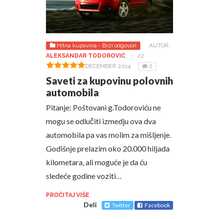
Hitna kupovina - Brzi odgovori
AUTOR:
ALEKSANDAR TODOROVIĆ
-
22.
DECEMBER 2014.
2
Saveti za kupovinu polovnih
automobila
Pitanje: Poštovani g.Todoroviću ne
mogu se odlučiti izmedju ova dva
automobila pa vas molim za mišljenje.
Godišnje prelazim oko 20.000 hiljada
kilometara, ali moguće je da ću
sledeće godine voziti…
PROČITAJ VIŠE
Deli
Twitter
Facebook