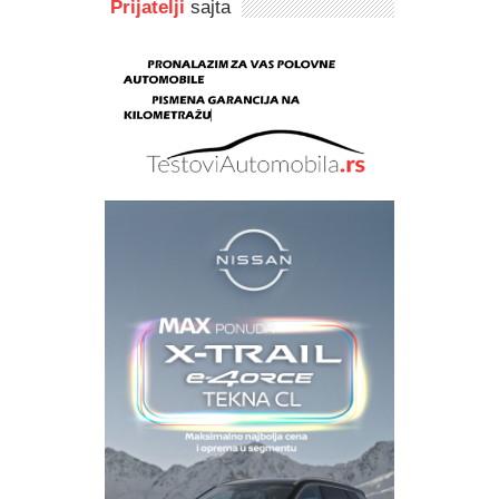
Prijatelji
sajta