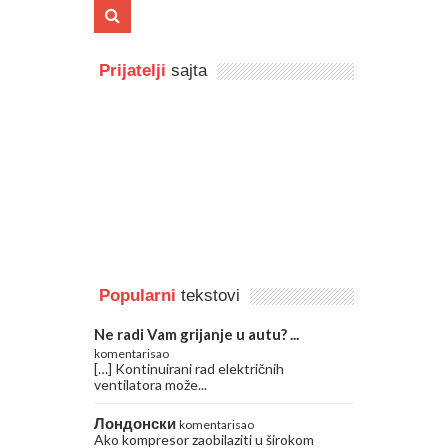
Prijatelji
sajta
Popularni
tekstovi
Ne radi Vam grijanje u autu? ...
komentarisao
[…] Kontinuirani rad električnih
ventilatora može...
Лондонски
komentarisao
Ako kompresor zaobilaziti u širokom