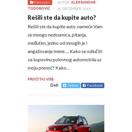
Polovnjaci
AUTOR:
ALEKSANDAR
TODOROVIĆ
-
31. DECEMBER 2020.
Rešili ste da kupite auto?
Rešili ste da kupite auto, nameće Vam
se mnogo nedoumica, pitanja,
međutim, jedno od mnogih je i
angažovanje mene…. Kako se odlučiti
za kupovinu polovnog automobila uz
moju pomoć? Kako…
PROČITAJ VIŠE
Deli
Twitter
Facebook