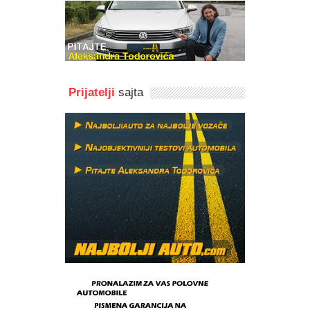
Prijatelji
sajta