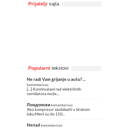
Prijatelji
sajta
Popularni
tekstovi
Ne radi Vam grijanje u autu? ...
komentarisao
[…] Kontinuirani rad električnih
ventilatora može...
Лондонски
komentarisao
Ako kompresor zaobilaziti u širokom
luku.Meni su do 150...
Nenad
komentarisao