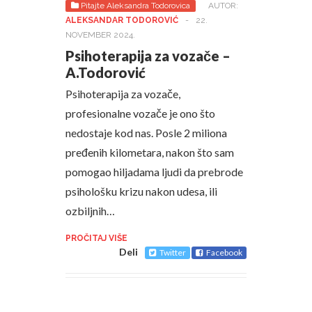
Pitajte Aleksandra Todorovica
AUTOR:
ALEKSANDAR TODOROVIĆ
-
22.
NOVEMBER 2024.
Psihoterapija za vozače –
A.Todorović
Psihoterapija za vozače,
profesionalne vozače je ono što
nedostaje kod nas. Posle 2 miliona
pređenih kilometara, nakon što sam
pomogao hiljadama ljudi da prebrode
psihološku krizu nakon udesa, ili
ozbiljnih…
PROČITAJ VIŠE
Deli
Twitter
Facebook