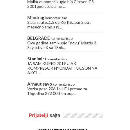
Molim za pomoć kupio bih Citroen C5
2001godiste pa me ...
Miodrag
komentarisao
Sjajan auto..1.5 dci 65 KS...bar 2 put
mesečno smo s nj...
BELGRADE
komentarisao
Ove godine sam kupio “novu” Mazdu 3
Skyactive X sa 186k...
Stanimir
komentarisao
JA SAM KUPIO 2019 U AK
KOMPRESOR HYUNDAI TUCSON NA
AKCI...
Arnaut savo
komentarisao
Vozim pezo 206 14 HDI presao za
15godina 272 000 km pop...
Prijatelji
sajta