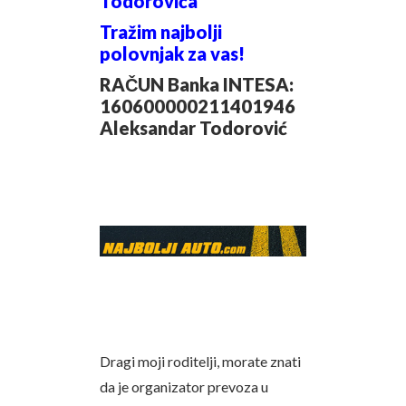
Todorovića
Tražim najbolji
polovnjak za vas!
RAČUN Banka INTESA:
160600000211401946
Aleksandar Todorović
Dragi moji roditelji, morate znati
da je organizator prevoza u