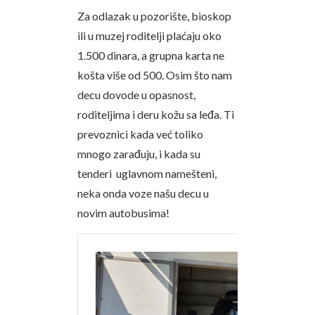
Za odlazak u pozorište, bioskop
ili u muzej roditelji plaćaju oko
1.500 dinara, a grupna karta ne
košta više od 500. Osim što nam
decu dovode u opasnost,
roditeljima i deru kožu sa leđa. Ti
prevoznici kada već toliko
mnogo zarađuju, i kada su
tenderi uglavnom namešteni,
neka onda voze našu decu u
novim autobusima!