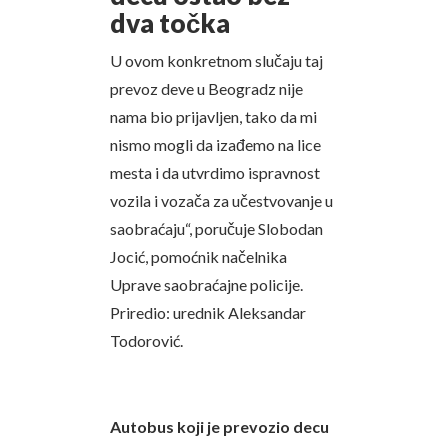
dva točka
U ovom konkretnom slučaju taj
prevoz deve u Beogradz nije
nama bio prijavljen, tako da mi
nismo mogli da izađemo na lice
mesta i da utvrdimo ispravnost
vozila i vozača za učestvovanje u
saobraćaju“, poručuje Slobodan
Jocić, pomoćnik načelnika
Uprave saobraćajne policije.
Priredio: urednik Aleksandar
Todorović.
Autobus koji je prevozio decu