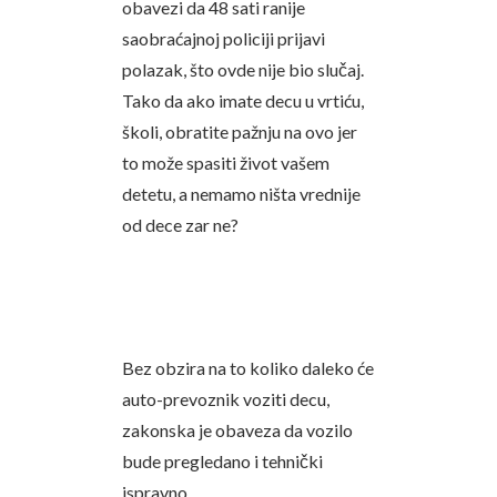
obavezi da 48 sati ranije
saobraćajnoj policiji prijavi
polazak, što ovde nije bio slučaj.
Tako da ako imate decu u vrtiću,
školi, obratite pažnju na ovo jer
to može spasiti život vašem
detetu, a nemamo ništa vrednije
od dece zar ne?
Bez obzira na to koliko daleko će
auto-prevoznik voziti decu,
zakonska je obaveza da vozilo
bude pregledano i tehnički
ispravno.