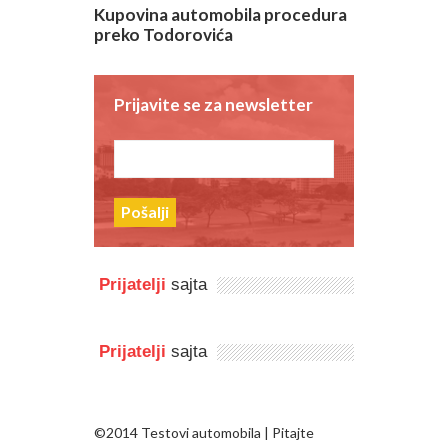
ete
polovnjake!
Kupovina automobila procedura
preko Todorovića
Prijavite se za newsletter
Pošalji
Prijatelji
sajta
Prijatelji
sajta
©2014 Testovi automobila | Pitajte