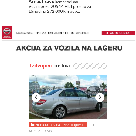
Arnaut savo
komentarisao
Vozim pezo 206 14 HDI presao za
15godina 272 000 km pop...
Izdvojeni
postovi
026.
Hitna kupovina - Brzi odgovori
1.
Lako do odgo
AUGUST 2026.
rović je
Tražim za va