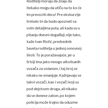
Roditelji moraju da znaju da
itekako mogu da utiču na to ko će
im prevoziti decu! Pre ekskurzije
trebalo bi da budu upoznati sa
svim detaljima puta, ali kada su u
pitanju dnevni događaji, nije tako,
kaže Ivan Ristić, predsednik
Saveta roditelja u jednoj osnovnoj
školi. To je poražavajuće, jer u
Srbiji ima jako mnogo alkolisanih
vozača za volanom, i taj broj se
nikako ne smanjuje. Kažnjavaju se
takvi vozači, kao i vozači koji su
pod dejstvom droga, ali nikako
da se donese zakon, po kojem
policija može trajno da oduzme