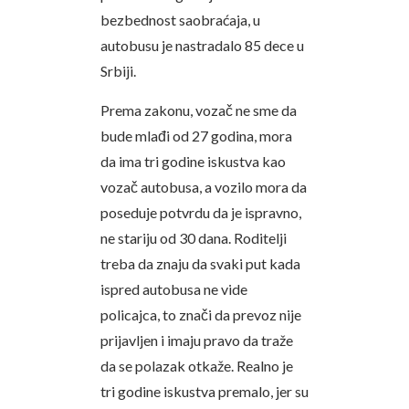
bezbednost saobraćaja, u
autobusu je nastradalo 85 dece u
Srbiji.
Prema zakonu, vozač ne sme da
bude mlađi od 27 godina, mora
da ima tri godine iskustva kao
vozač autobusa, a vozilo mora da
poseduje potvrdu da je ispravno,
ne stariju od 30 dana. Roditelji
treba da znaju da svaki put kada
ispred autobusa ne vide
policajca, to znači da prevoz nije
prijavljen i imaju pravo da traže
da se polazak otkaže. Realno je
tri godine iskustva premalo, jer su