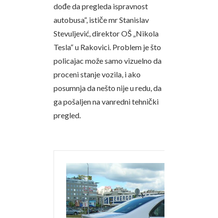
dođe da pregleda ispravnost
autobusa“, ističe mr Stanislav
Stevuljević, direktor OŠ „Nikola
Tesla“ u Rakovici. Problem je što
policajac može samo vizuelno da
proceni stanje vozila, i ako
posumnja da nešto nije u redu, da
ga pošaljen na vanredni tehnički
pregled.