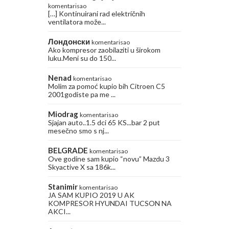
komentarisao
[…] Kontinuirani rad električnih
ventilatora može...
Лондонски
komentarisao
Ako kompresor zaobilaziti u širokom
luku.Meni su do 150...
Nenad
komentarisao
Molim za pomoć kupio bih Citroen C5
2001godiste pa me ...
Miodrag
komentarisao
Sjajan auto..1.5 dci 65 KS...bar 2 put
mesečno smo s nj...
BELGRADE
komentarisao
Ove godine sam kupio “novu” Mazdu 3
Skyactive X sa 186k...
Stanimir
komentarisao
JA SAM KUPIO 2019 U AK
KOMPRESOR HYUNDAI TUCSON NA
AKCI...