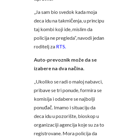
„Ja sam bio svedok kada moja
deca idu na takmičenja, u principu
taj kombi koji ide, mislim da
policija ne pregleda“, navodi jedan
roditelj za
RTS.
Auto-prevoznik može da se
izabere na dva načina.
„Ukoliko se radi o maloj nabavci,
pribave se tri ponude, formira se
komisija i odabere se najbolji
ponuđač. Imamo i situaciju da
deca idu u pozorište, bioskop u
organizaciji agencija koje su za to
registrovane. Mora policija da