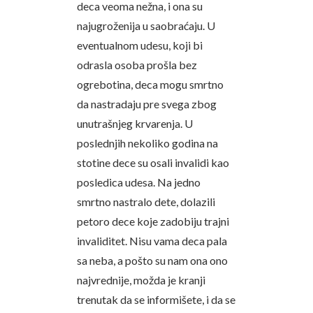
deca veoma nežna, i ona su
najugroženija u saobraćaju. U
eventualnom udesu, koji bi
odrasla osoba prošla bez
ogrebotina, deca mogu smrtno
da nastradaju pre svega zbog
unutrašnjeg krvarenja. U
poslednjih nekoliko godina na
stotine dece su osali invalidi kao
posledica udesa. Na jedno
smrtno nastralo dete, dolazili
petoro dece koje zadobiju trajni
invaliditet. Nisu vama deca pala
sa neba, a pošto su nam ona ono
najvrednije, možda je kranji
trenutak da se informišete, i da se