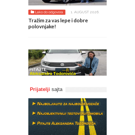
Lako do odgovora
1. AUGUST 2026.
Tražim za vas lepe i dobre
polovnjake!
Prijatelji
sajta