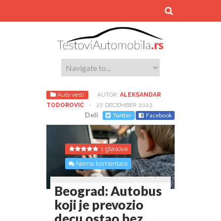
Auto vesti
AUTOR:
ALEKSANDAR
TODOROVIĆ
-
27. DECEMBER 2022.
Deli
Twitter
Facebook
1 glasova
Nema komentara
Beograd: Autobus
koji je prevozio
decu ostao bez