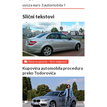
uvoza euro 3 automobila
Slični tekstovi
Hitna kupovina - Brzi odgovori
1.
AUGUST 2026.
Kupovina automobila procedura
preko Todorovića