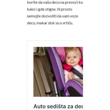
borite da vašu decu na prevozi ko
kako i gde stigne. Ili prosto
nemojte dozvoliti da vam voze
decu, makar dok su u vrtiću.