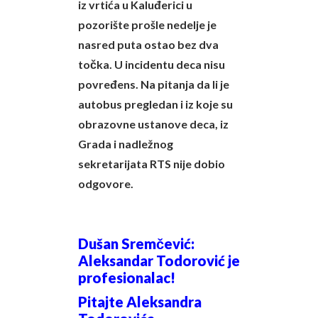
iz vrtića u Kaluđerici u
pozorište prošle nedelje je
nasred puta ostao bez dva
točka. U incidentu deca nisu
povređens. Na pitanja da li je
autobus pregledan i iz koje su
obrazovne ustanove deca, iz
Grada i nadležnog
sekretarijata RTS nije dobio
odgovore.
Dušan Sremčević:
Aleksandar Todorović je
profesionalac!
Pitajte Aleksandra