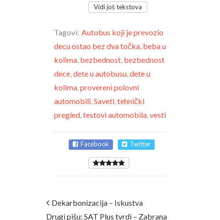
Vidi još tekstova
Tagovi:
Autobus koji je prevozio
decu ostao bez dva točka
,
beba u
kolima
,
bezbednost
,
bezbednost
dece
,
dete u autobusu
,
dete u
kolima
,
provereni polovni
automobili
,
Saveti
,
tehnički
pregled
,
testovi automobila
,
vesti
Facebook
Twitter
Dekarbonizacija – Iskustva
Drugi pišu: SAT Plus tvrdi – Zabrana