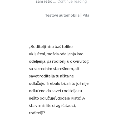
„Roditelji nisu baš toliko
uključeni, možda odeljenja kao
odeljenja, pa roditelji u okviru tog
sa razrednim starešinom, ali
savet roditelja tu ništa ne
odlučuje. Trebalo bi, ali to još nije
odlučeno da savet roditelja tu
nešto odlučuje“, dodaje Ristić. A
šta vi mislite dragi čitaoci,
roditelji?