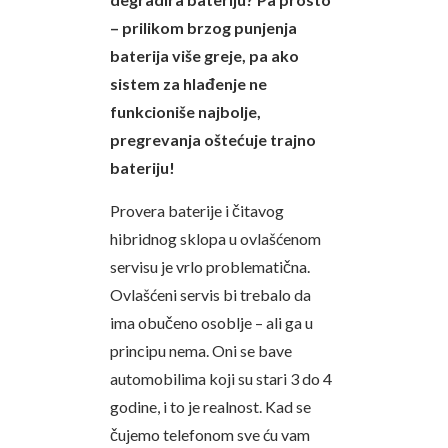
– prilikom brzog punjenja
baterija više greje, pa ako
sistem za hlađenje ne
funkcioniše najbolje,
pregrevanja oštećuje trajno
bateriju!
Provera baterije i čitavog
hibridnog sklopa u ovlašćenom
servisu je vrlo problematična.
Ovlašćeni servis bi trebalo da
ima obučeno osoblje – ali ga u
principu nema. Oni se bave
automobilima koji su stari 3 do 4
godine, i to je realnost. Kad se
čujemo telefonom sve ću vam