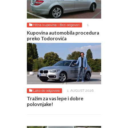
Hitna kupovina - Brzi odgovori
1.
AUGUST 2026.
Kupovina automobila procedura
preko Todorovića
Lako do odgovora
1. AUGUST 2026.
Tražim za vas lepe i dobre
polovnjake!