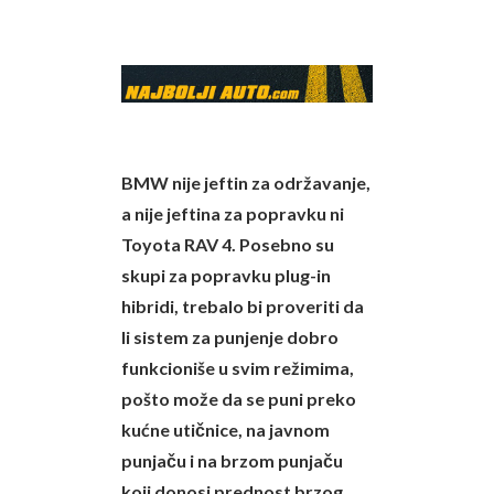
BMW nije jeftin za održavanje,
a nije jeftina za popravku ni
Toyota RAV 4. Posebno su
skupi za popravku plug-in
hibridi, trebalo bi proveriti da
li sistem za punjenje dobro
funkcioniše u svim režimima,
pošto može da se puni preko
kućne utičnice, na javnom
punjaču i na brzom punjaču
koji donosi prednost brzog