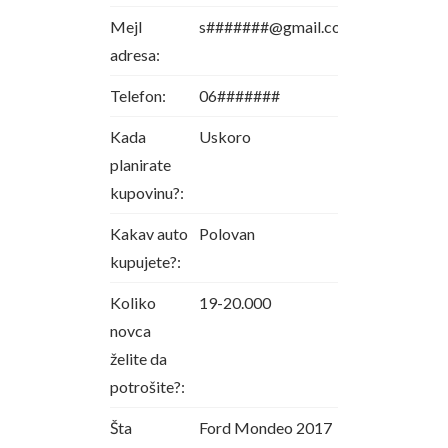
Mejl
s#######@gmail.com
adresa:
Telefon:
06#######
Kada
Uskoro
planirate
kupovinu?:
Kakav auto
Polovan
kupujete?:
Koliko
19-20.000
novca
želite da
potrošite?:
Šta
Ford Mondeo 2017