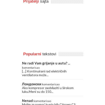
Prijatelji
sajta
Popularni
tekstovi
Ne radi Vam grijanje u autu? ...
komentarisao
[…] Kontinuirani rad električnih
ventilatora može...
Лондонски
komentarisao
Ako kompresor zaobilaziti u širokom
luku.Meni su do 150...
Nenad
komentarisao
Molim za pomoć kupio bih Citroen C5