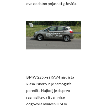
ovo dodatno pojasniti g.Joviću.
BMW 225 xe i RAV4 nisu ista
klasa i skoro ih je nemoguće
porediti. Najbolj je da prvo
razmislite da li vam više
odgovora miniven ili SUV.