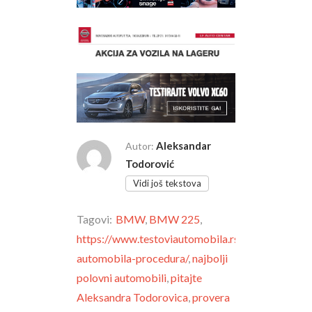
Aleksandar
Autor:
Todorović
Vidi još tekstova
Tagovi:
BMW
,
BMW 225
,
https://www.testoviautomobila.rs/kupovina-
automobila-procedura/
,
najbolji
polovni automobili
,
pitajte
Aleksandra Todorovica
,
provera