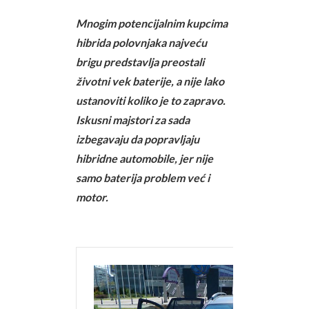
Mnogim potencijalnim kupcima
hibrida polovnjaka najveću
brigu predstavlja preostali
životni vek baterije, a nije lako
ustanoviti koliko je to zapravo.
Iskusni majstori za sada
izbegavaju da popravljaju
hibridne automobile, jer nije
samo baterija problem već i
motor.