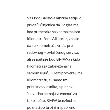
Vas kod BMW-a hibrida serije 2
privlači činjenica da u oglasima
ima primeraka sa veoma malom
kilometražom. Ali oprez, znajte
da se kilometraža vraća pre
redovnog – ovlašćenog servisa,
ali se najteže kod BMW-a skida
kilometraža zabeležena na
samom ključ, u Delti proveraju tu
kilometražu, ali samo uz
prisustvo vlasnika, a placevi
“navodno nemaju vremena” za
tako nešto. BMW benzinci su
poznati po brojnim i papreno