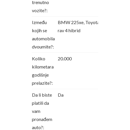
trenutno
vozite?:
Između
BMW 225xe, Toyota
kojih se
rav 4 hibrid
automobila
dvoumite?:
Koliko
20.000
kilometara
godišnje
prelazite?:
Da li biste
Da
platili da
vam
pronađem
auto?: