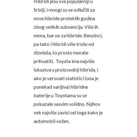
Hibridi jesu sve popularniji u
Srbiji, i mnogi su se odlučili za
nove hibride proteklih godina
zbog velikih subvencija. Više ih
nema, bar ne za hibride. Benzinci,
pa tako i hibridi više troše od
dizelaša, to prosto morate
prihvatiti. Toyota ima najviše
iskustva u proizvodnji hibrida, i
ako je verovati statistici (ona je
ponekad varljiva) hibridne
baterije u Toyotama su se
pokazale sasvim solidno. Njihov
vek najviše zavisi od toga kako je
automobil vožen.