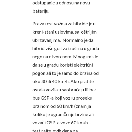
odstupanje u odnosu na novu
bateriju.
Prava test vožnja za hibride je u
kreni-stani uslovima, sa oštrijim
ubrzavanjima. Normalno je da
hibrid više goriva troši na u gradu
nego na otvorenom. Mnogi misle
da se u gradu koristi električni
pogon ali to je samo do brzina od
oko 30 ili 40 km/h. Ako pratite
ostala vozila u saobraćaju ili bar
bus GSP-a koji vozi u proseku
brzinom od 60 km/h (znam ja
koliko je ograničenje brzine ali
vozači GSP-a voze 60 km/h –
testirajte ovih dana pa