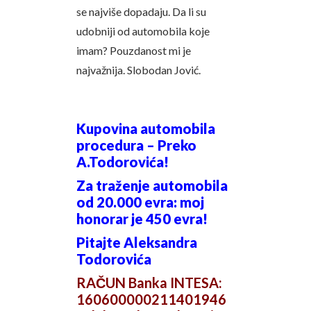
se najviše dopadaju. Da li su
udobniji od automobila koje
imam? Pouzdanost mi je
najvažnija. Slobodan Jović.
Kupovina automobila
procedura – Preko
A.Todorovića!
Za traženje automobila
od 20.000 evra: moj
honorar je 450 evra!
Pitajte Aleksandra
Todorovića
RAČUN Banka INTESA:
160600000211401946