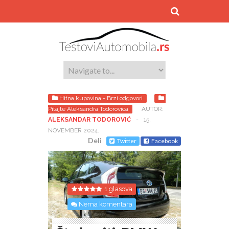
Hitna kupovina - Brzi odgovori
Pitajte Aleksandra Todorovica
AUTOR:
ALEKSANDAR TODOROVIĆ
-
15.
NOVEMBER 2024.
Deli
Twitter
Facebook
1 glasova
Nema komentara