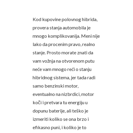
Kod kupovine polovnog hibrida,
provera stanja automobila je
mnogo komplikovanija. Meni nije
lako da procenim pravo, realno
stanje. Prosto morate znati da
vam vožnja na otvorenom putu
neće vam mnogo reći o stanju
hibridnog sistema, jer tada radi
samo benzinski motor,
eventualno na nizbrdici, motor
koči i pretvara tu energiju u
dopunu baterije, ali teško je
izmeriti koliko se ona brzo i
efikasno puni, i koliko je to