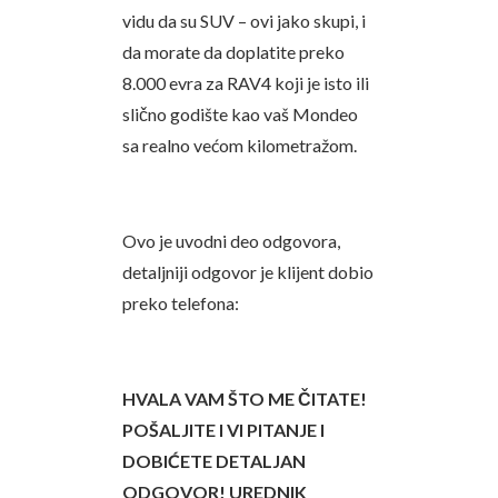
vidu da su SUV – ovi jako skupi, i
da morate da doplatite preko
8.000 evra za RAV4 koji je isto ili
slično godište kao vaš Mondeo
sa realno većom kilometražom.
Ovo je uvodni deo odgovora,
detaljniji odgovor je klijent dobio
preko telefona:
HVALA VAM ŠTO ME ČITATE!
POŠALJITE I VI PITANJE I
DOBIĆETE DETALJAN
ODGOVOR! UREDNIK