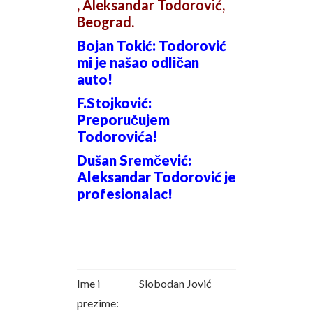
,
Aleksandar Todorović,
Beograd.
Bojan Tokić: Todorović
mi je našao odličan
auto!
F.Stojković:
Preporučujem
Todorovića!
Dušan Sremčević:
Aleksandar Todorović je
profesionalac!
Ime i
Slobodan Jović
prezime: