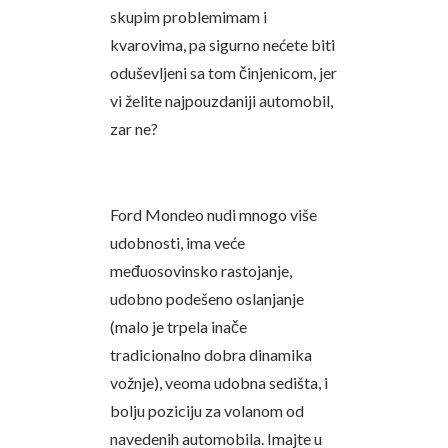
skupim problemimam i
kvarovima, pa sigurno nećete biti
oduševljeni sa tom činjenicom, jer
vi želite najpouzdaniji automobil,
zar ne?
Ford Mondeo nudi mnogo više
udobnosti, ima veće
međuosovinsko rastojanje,
udobno podešeno oslanjanje
(malo je trpela inače
tradicionalno dobra dinamika
vožnje), veoma udobna sedišta, i
bolju poziciju za volanom od
navedenih automobila. Imajte u