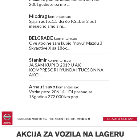
2001godiste pa me ...
Miodrag
komentarisao
Sjajan auto..1.5 dci 65 KS...bar 2 put
mesečno smo s nj...
BELGRADE
komentarisao
Ove godine sam kupio “novu” Mazdu 3
Skyactive X sa 186k...
Stanimir
komentarisao
JA SAM KUPIO 2019 U AK
KOMPRESOR HYUNDAI TUCSON NA
AKCI...
Arnaut savo
komentarisao
Vozim pezo 206 14 HDI presao za
15godina 272 000 km pop...