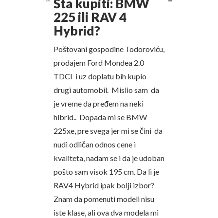
Šta kupiti: BMW
225 ili RAV 4
Hybrid?
Poštovani gospodine Todoroviću,
prodajem Ford Mondea 2.0
TDCI i uz doplatu bih kupio
drugi automobil. Mislio sam da
je vreme da pređem na neki
hibrid.. Dopada mi se BMW
225xe, pre svega jer mi se čini da
nudi odličan odnos cene i
kvaliteta, nadam se i da je udoban
pošto sam visok 195 cm. Da li je
RAV4 Hybrid ipak bolji izbor?
Znam da pomenuti modeli nisu
iste klase, ali ova dva modela mi