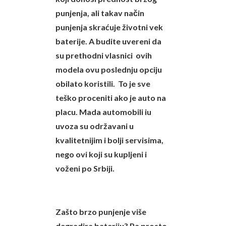
punjenja, ali takav način
punjenja skraćuje životni vek
baterije. A budite uvereni da
su prethodni vlasnici ovih
modela ovu poslednju opciju
obilato koristili. To je sve
teško proceniti ako je auto na
placu. Mada automobili iu
uvoza su održavani u
kvalitetnijim i bolji servisima,
nego ovi koji su kupljeni i
voženi po Srbiji.
Zašto brzo punjenje više
degradira bateriju? Pa prosto