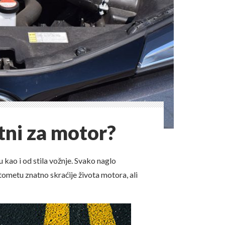
etni za motor?
 kao i od stila vožnje. Svako naglo
tometu znatno skraćije života motora, ali