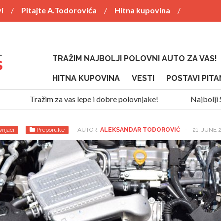
i
Pitajte A.Todorovića
Hitna kupovina
TRAŽIM NAJBOLJI POLOVNI AUTO ZA VAS!
HITNA KUPOVINA
VESTI
POSTAVI PITA
Tražim za vas lepe i dobre polovnjake!
Najbolji SUV 
vnjaci
Preporuke
AUTOR:
ALEKSANDAR TODOROVIĆ
-
21. JUNE 