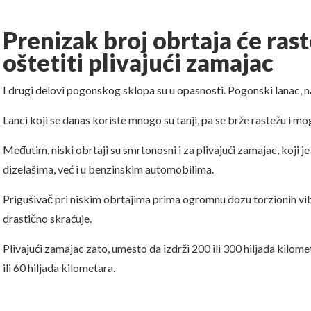
Prenizak broj obrtaja će rast
oštetiti plivajući zamajac
I drugi delovi pogonskog sklopa su u opasnosti. Pogonski lanac, na
Lanci koji se danas koriste mnogo su tanji, pa se brže rastežu i mog
Međutim, niski obrtaji su smrtonosni i za plivajući zamajac, koji 
dizelašima, već i u benzinskim automobilima.
Prigušivač pri niskim obrtajima prima ogromnu dozu torzionih vib
drastično skraćuje.
Plivajući zamajac zato, umesto da izdrži 200 ili 300 hiljada kilo
ili 60 hiljada kilometara.