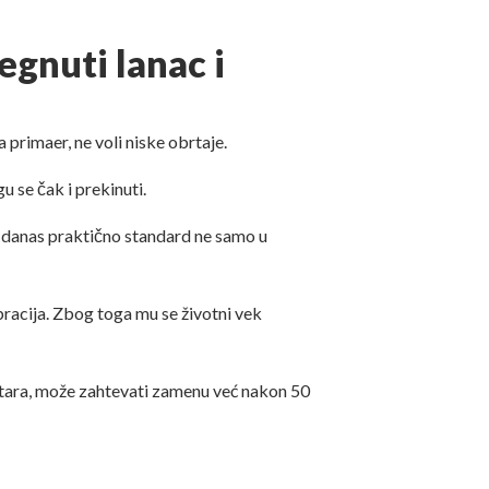
egnuti lanac i
 primaer, ne voli niske obrtaje.
u se čak i prekinuti.
je danas praktično standard ne samo u
racija. Zbog toga mu se životni vek
metara, može zahtevati zamenu već nakon 50