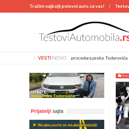
Tražim najbolji polovni auto za vas!
Testov
Vesti
POSTAVI PITANJE
Polovnjaci
Kupovina automobila procedura preko Todorovića
VESTI
NOVO
Polo
Prijatelji
sajta