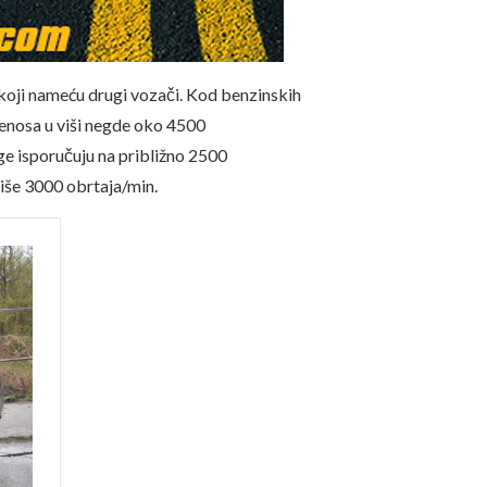
koji nameću drugi vozači. Kod benzinskih
renosa u viši negde oko 4500
age isporučuju na približno 2500
više 3000 obrtaja/min.