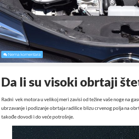
Nema komentara
Da li su visoki obrtaji št
Radni vek motora u velikoj meri zavisi od težine vaše noge na gasu
ubrzavanje i podizanje obrtaja radilice blizu crvenog polja na obr
takođe dovodi i do veće potrošnje.