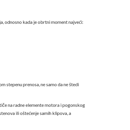
a, odnosno kada je obrtni moment najveći:
tom stepenu prenosa, ne samo da ne štedi
utiče na radne elemente motora i pogonskog
stenova ili oštećenje samih klipova, a