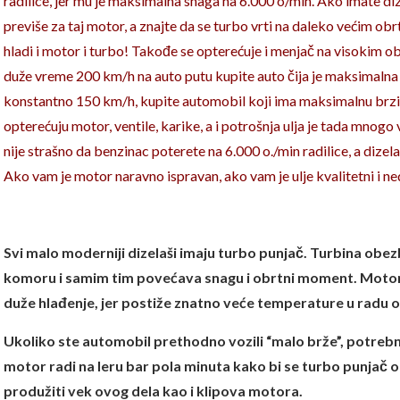
radilice, jer mu je maksimalna snaga na 6.000 o/min. Ako imate diz
previše za taj motor, a znajte da se turbo vrti na daleko većim obrt
hladi i motor i turbo! Takođe se opterećuje i menjač na visokim o
duže vreme 200 km/h na auto putu kupite auto čija je maksimalna
konstantno 150 km/h, kupite automobil koji ima maksimalnu brzi
opterećuju motor, ventile, karike, a i potrošnja ulja je tada mnogo
nije strašno da benzinac poterete na 6.000 o./min radilice, a dizelaš
Ako vam je motor naravno ispravan, ako vam je ulje kvalitetni i 
Svi malo moderniji dizelaši imaju turbo punjač. Turbina ob
komoru i samim tim povećava snagu i obrtni moment. Motoru
duže hlađenje, jer postiže znatno veće temperature u radu 
Ukoliko ste automobil prethodno vozili “malo brže”, potrebno
motor radi na leru bar pola minuta kako bi se turbo punjač
produžiti vek ovog dela kao i klipova motora.