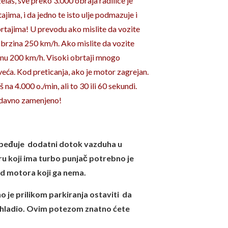
elaš, sve preko 3.000 obraja radilice je
ajima, i da jedno te isto ulje podmazuje i
brtajima! U prevodu ako mislite da vozite
 brzina 250 km/h. Ako mislite da vozite
nu 200 km/h. Visoki obrtaji mnogo
 veća. Kod preticanja, ako je motor zagrejan.
 na 4.000 o./min, ali to 30 ili 60 sekundi.
nedavno zamenjeno!
ezbeđuje dodatni dotok vazduha u
 koji ima turbo punjač potrebno je
od motora koji ga nema.
 je prilikom parkiranja ostaviti da
 ohladio. Ovim potezom znatno ćete