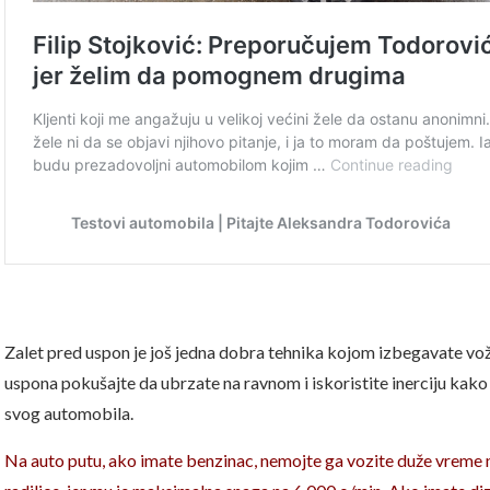
Zalet pred uspon je još jedna dobra tehnika kojom izbegavate vo
uspona pokušajte da ubrzate na ravnom i iskoristite inerciju kako
svog automobila.
Na auto putu, ako imate benzinac, nemojte ga vozite duže vreme n