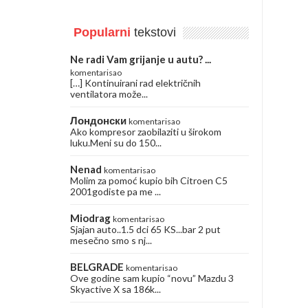
Popularni
tekstovi
Ne radi Vam grijanje u autu? ...
komentarisao
[…] Kontinuirani rad električnih
ventilatora može...
Лондонски
komentarisao
Ako kompresor zaobilaziti u širokom
luku.Meni su do 150...
Nenad
komentarisao
Molim za pomoć kupio bih Citroen C5
2001godiste pa me ...
Miodrag
komentarisao
Sjajan auto..1.5 dci 65 KS...bar 2 put
mesečno smo s nj...
BELGRADE
komentarisao
Ove godine sam kupio “novu” Mazdu 3
Skyactive X sa 186k...