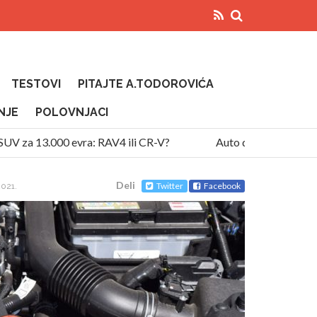
TESTOVI
PITAJTE A.TODOROVIĆA
NJE
POLOVNJACI
za 13.000 evra: RAV4 ili CR-V?
Auto diže temperaturu na 
Deli
Twitter
Facebook
2021.