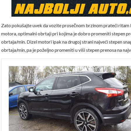
Zato pokušajte uvek da vozite prosečnom brzinom prateći ritam 
motora, optimalni obrtaji pri kojima je dobro promeniti stepen p
obrtaja/min. Dizel motori ipak na drugoj strani najveći stepen sn
obrtaja/min, pa je poželjno promeniti u viši stepen prenosa na naj