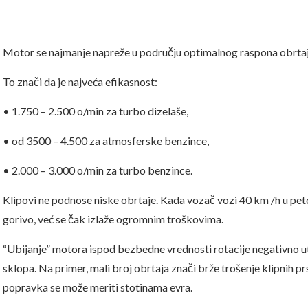
Motor se najmanje napreže u području optimalnog raspona obrtaj
To znači da je najveća efikasnost:
• 1.750 – 2.500 o/min za turbo dizelaše,
• od 3500 – 4.500 za atmosferske benzince,
• 2.000 – 3.000 o/min za turbo benzince.
Klipovi ne podnose niske obrtaje. Kada vozač vozi 40 km /h u pe
gorivo, već se čak izlaže ogromnim troškovima.
“Ubijanje” motora ispod bezbedne vrednosti rotacije negativno 
sklopa. Na primer, mali broj obrtaja znači brže trošenje klipnih pr
popravka se može meriti stotinama evra.