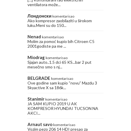
ventilatora može...
Лондонски
komentarisao
Ako kompresor zaobilaziti u širokom
luku.Meni su do 150...
Nenad
komentarisao
Molim za pomoć kupio bih Citroen C5
2001godiste pa me ...
Miodrag
komentarisao
Sjajan auto..1.5 dci 65 KS...bar 2 put
mesečno smo s nj...
BELGRADE
komentarisao
Ove godine sam kupio “novu” Mazdu 3
Skyactive X sa 186k...
Stanimir
komentarisao
JA SAM KUPIO 2019 U AK
KOMPRESOR HYUNDAI TUCSON NA
AKCI...
Arnaut savo
komentarisao
Vozim pezo 206 14 HDI presao za