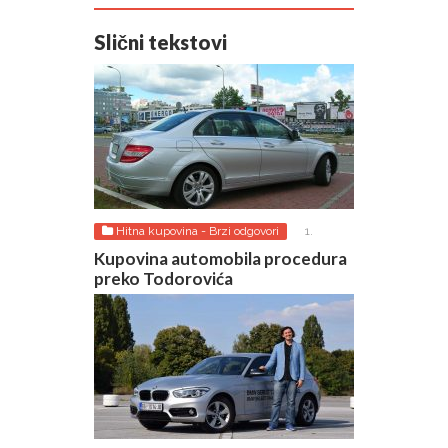
Slični tekstovi
Hitna kupovina - Brzi odgovori
1.
AUGUST 2026.
Kupovina automobila procedura
preko Todorovića