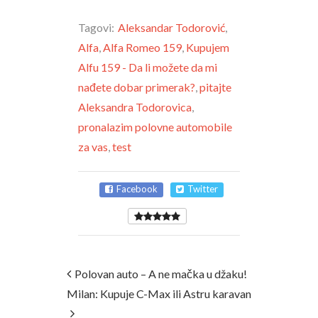
Tagovi:
Aleksandar Todorović
,
Alfa
,
Alfa Romeo 159
,
Kupujem
Alfu 159 - Da li možete da mi
nađete dobar primerak?
,
pitajte
Aleksandra Todorovica
,
pronalazim polovne automobile
za vas
,
test
Facebook
Twitter
Polovan auto – A ne mačka u džaku!
Milan: Kupuje C-Max ili Astru karavan