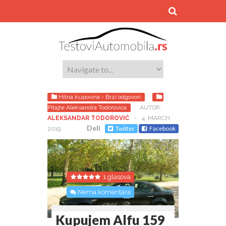
Hitna kupovina - Brzi odgovori
Pitajte Aleksandra Todorovica
AUTOR:
ALEKSANDAR TODOROVIĆ
-
4. MARCH
Deli
Twitter
Facebook
2019.
1 glasova
Nema komentara
Kupujem Alfu 159