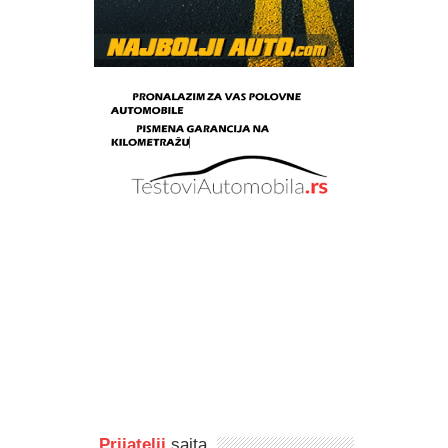
Prijatelji
sajta