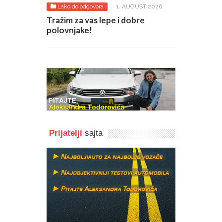
Lako do odgovora
1. AUGUST 2026.
Tražim za vas lepe i dobre
polovnjake!
Prijatelji
sajta