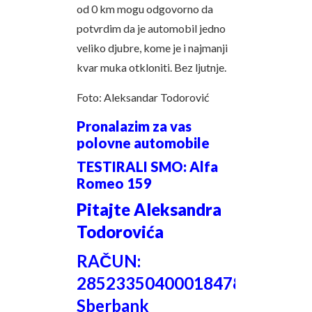
od 0 km mogu odgovorno da
potvrdim da je automobil jedno
veliko djubre, kome je i najmanji
kvar muka otkloniti. Bez ljutnje.
Foto: Aleksandar Todorović
Pronalazim za vas
polovne automobile
TESTIRALI SMO: Alfa
Romeo 159
Pitajte Aleksandra
Todorovića
RAČUN:
285233504000184788
Sberbank