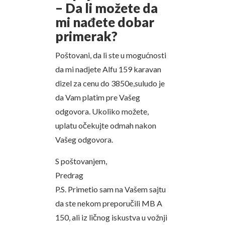
– Da li možete da
mi nađete dobar
primerak?
Poštovani, da li ste u mogućnosti
da mi nadjete Alfu 159 karavan
dizel za cenu do 3850e,suludo je
da Vam platim pre Vašeg
odgovora. Ukoliko možete,
uplatu očekujte odmah nakon
Vašeg odgovora.
S poštovanjem,
Predrag
P.S. Primetio sam na Vašem sajtu
da ste nekom preporučili MB A
150, ali iz ličnog iskustva u vožnji