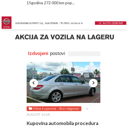
15godina 272 000 km pop...
Izdvojeni
postovi
026.
Hitna kupovina - Brzi odgovori
1.
Lako do odgo
AUGUST 2026.
rović je
Tražim za va
ete
polovnjake!
Kupovina automobila procedura