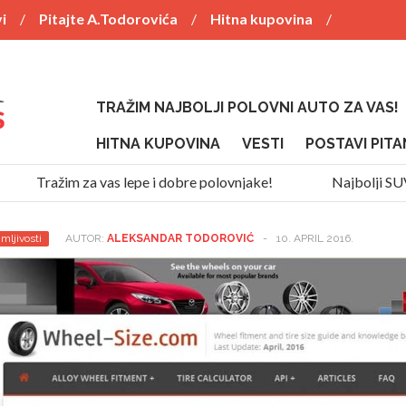
i
Pitajte A.Todorovića
Hitna kupovina
TRAŽIM NAJBOLJI POLOVNI AUTO ZA VAS!
HITNA KUPOVINA
VESTI
POSTAVI PITA
Tražim za vas lepe i dobre polovnjake!
Najbolji SUV z
mljivosti
AUTOR:
ALEKSANDAR TODOROVIĆ
-
10. APRIL 2016.