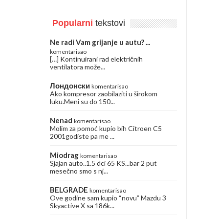
Popularni
tekstovi
Ne radi Vam grijanje u autu? ...
komentarisao
[…] Kontinuirani rad električnih
ventilatora može...
Лондонски
komentarisao
Ako kompresor zaobilaziti u širokom
luku.Meni su do 150...
Nenad
komentarisao
Molim za pomoć kupio bih Citroen C5
2001godiste pa me ...
Miodrag
komentarisao
Sjajan auto..1.5 dci 65 KS...bar 2 put
mesečno smo s nj...
BELGRADE
komentarisao
Ove godine sam kupio “novu” Mazdu 3
Skyactive X sa 186k...