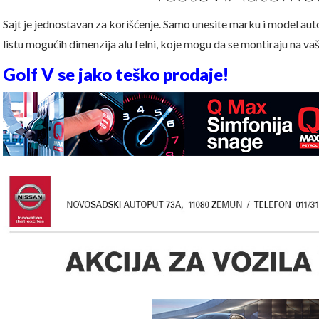
Sajt je jednostavan za korišćenje. Samo unesite marku i model aut
listu mogućih dimenzija alu felni, koje mogu da se montiraju na va
Golf V se jako teško prodaje!