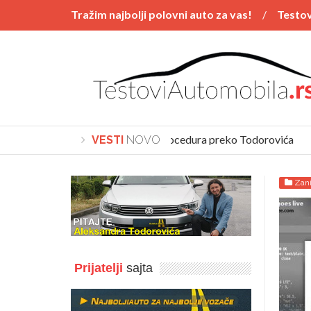
Tražim najbolji polovni auto za vas!
Testov
Vesti
POSTAVI PITANJE
Polovnjaci
Kupovina automobila procedura preko Todorovića
VESTI
NOVO
Zani
Prijatelji
sajta