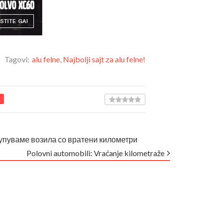
Tagovi:
alu felne
,
Najbolji sajt za alu felne!
пуваме возила со вратени километри
Polovni automobili: Vraćanje kilometraže