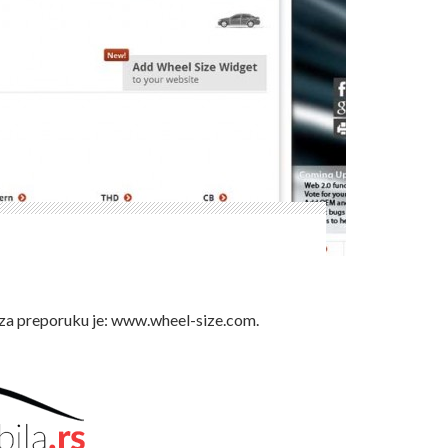
!
l za preporuku je: www.wheel-size.com.