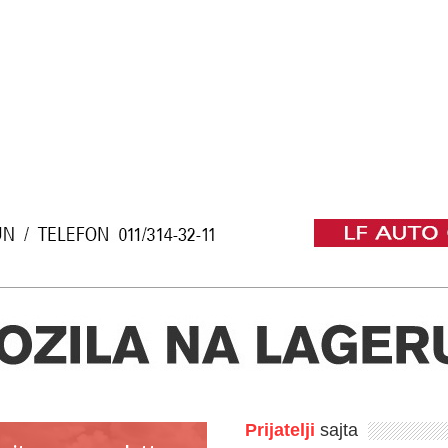
Prijatelji
sajta