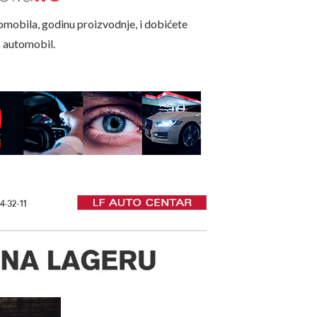
omobila, godinu proizvodnje, i dobićete
š automobil.