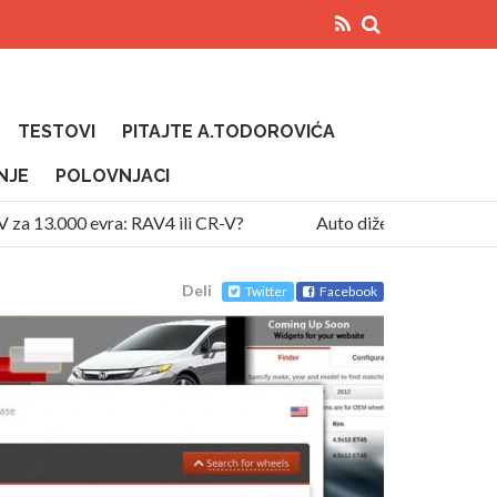
TESTOVI
PITAJTE A.TODOROVIĆA
NJE
POLOVNJACI
a 13.000 evra: RAV4 ili CR-V?
Auto diže temperaturu na 
Deli
Twitter
Facebook