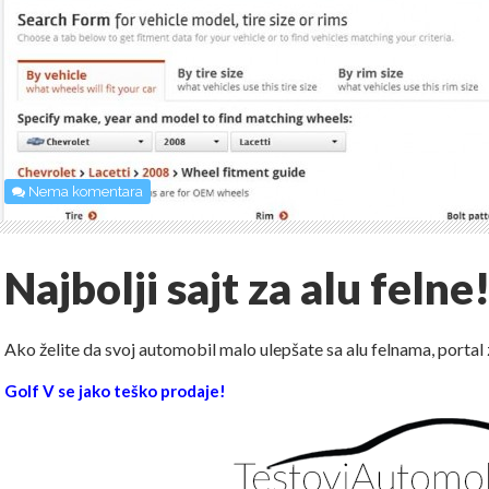
Nema komentara
Najbolji sajt za alu felne
Ako želite da svoj automobil malo ulepšate sa alu felnama, porta
Golf V se jako teško prodaje!