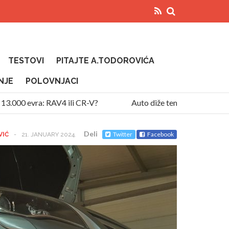
TESTOVI
PITAJTE A.TODOROVIĆA
NJE
POLOVNJACI
0 evra: RAV4 ili CR-V?
Auto diže temperaturu na uzbrdic
Deli
Twitter
Facebook
VIĆ
-
21. JANUARY 2024.