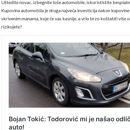
Uštedite novac, izbegnite loše automobile, iskorististite bespl
Kupovina automobila je druga najveća investicija nakon kupovine 
skrivenim manama, koje će vas kasnije, a vrlo brzo koštatiti više
rizikujete?