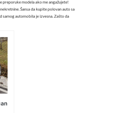
atne preporuke modela ako me angažujete!
nekretnine. Šansa da kupite polovan auto sa
 od samog automobila je izvesna. Zašto da