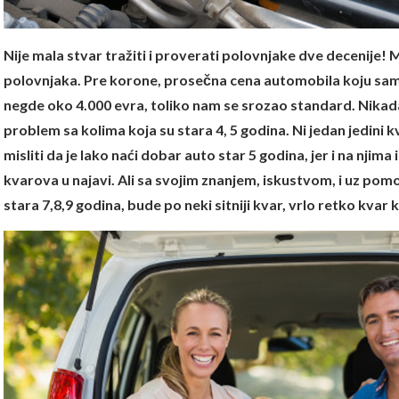
Nije mala stvar tražiti i proverati polovnjake dve decenije
polovnjaka. Pre korone, prosečna cena automobila koju sam tr
negde oko 4.000 evra, toliko nam se srozao standard. Nikada 
problem sa kolima koja su stara 4, 5 godina. Ni jedan jedini k
misliti da je lako naći dobar auto star 5 godina, jer i na njima
kvarova u najavi. Ali sa svojim znanjem, iskustvom, i uz pom
stara 7,8,9 godina, bude po neki sitniji kvar, vrlo retko kvar 