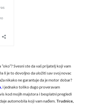
“oko”? Svesni ste da vaš prijatelj koji vam
li je to dovoljno da uložiti sav svoj novac
raža nikako ne garantuje da je motor dobar?
a
,
i jednako toliko dugo proveravam
s kod mojih majstora i besplatni pregledi
odaje automobila koji vam nađem.
Trudnice,