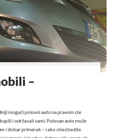
obili –
edniji mogući polovni auto na pravom ste
kupili i održavali sami. Polovan auto može
ren i dobar primerak – i ako obezbedite
oje znanje, iskustvo, dobru volju, mogu da