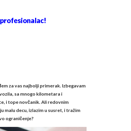
profesionalac!
ađem za vas najbolji primerak. Izbegavam
 vozila, sa mnogo kilometara i
vce, i tope novčanik. Ali redovnim
ju malu decu, izlazim u susret, i tražim
ovo ograničenje?