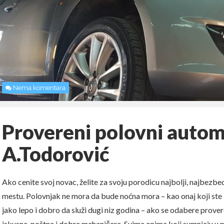
Nema komentara
Provereni polovni autom
A.Todorović
Ako cenite svoj novac, želite za svoju porodicu najbolji, najbezb
mestu. Polovnjak ne mora da bude noćna mora – kao onaj koji ste 
jako lepo i dobro da služi dugi niz godina – ako se odabere prove
iskusne, poštne i dobre mehaničare. Svima onima koji sumnjaju u m