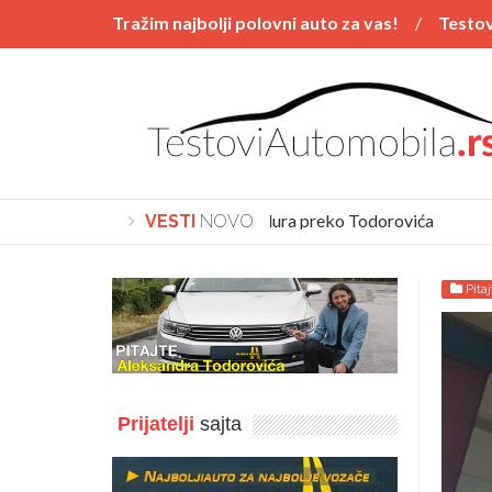
Tražim najbolji polovni auto za vas!
Testov
Vesti
POSTAVI PITANJE
Polovnjaci
Kupovina automobila procedura preko Todorovića
Tra
VESTI
NOVO
Pita
Prijatelji
sajta