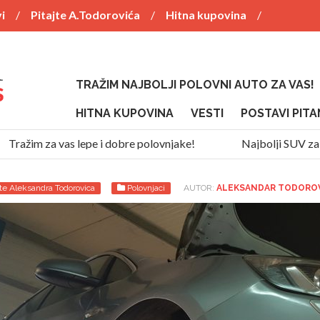
i
Pitajte A.Todorovića
Hitna kupovina
TRAŽIM NAJBOLJI POLOVNI AUTO ZA VAS!
HITNA KUPOVINA
VESTI
POSTAVI PITA
žim za vas lepe i dobre polovnjake!
Najbolji SUV za 13.00
jte Aleksandra Todorovica
Polovnjaci
AUTOR:
ALEKSANDAR TODORO