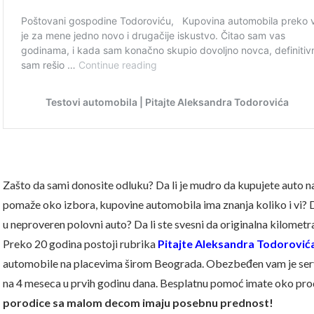
Zašto da sami donosite odluku? Da li je mudro da kupujete auto na 
pomaže oko izbora, kupovine automobila ima znanja koliko i vi? Da 
u neproveren polovni auto? Da li ste svesni da originalna kilomet
Preko 20 godina postoji rubrika
Pitajte Aleksandra Todorović
automobile na placevima širom Beograda. Obezbeđen vam je servi
na 4 meseca u prvih godinu dana. Besplatnu pomoć imate oko pr
porodice sa malom decom imaju posebnu prednost!