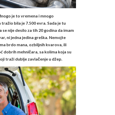
! Mnogo je to vremena i mnogo
ažio bila je 7.500 evra. Sada je tu
se nije desilo za tih 20 godina da imam
var, ni jedna jedina greška. Nemojte
 ima brdo mana, ozbiljnih kvarova, ili
oć dobrih mehničara, sa kolima koja su
koji traži dublje zavlačenje u džep.