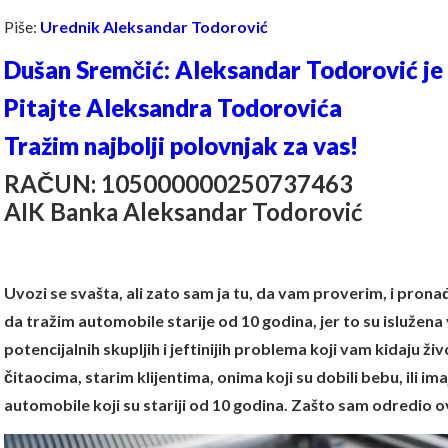
Piše:
Urednik Aleksandar Todorović
Dušan Sremčić: Aleksandar Todorović je 
Pitajte Aleksandra Todorovića
Tražim najbolji polovnjak za vas!
RAČUN: 105000000250737463
AIK Banka Aleksandar Todorović
Uvozi se svašta, ali zato sam ja tu, da vam proverim, i pron
da tražim automobile starije od 10 godina, jer to su islužena
potencijalnih skupljih i jeftinijih problema koji vam kidaju ži
čitaocima, starim klijentima, onima koji su dobili bebu, ili ima
automobile koji su stariji od 10 godina. Zašto sam odredio 