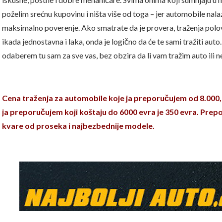
poželim srećnu kupovinu i ništa više od toga – jer automobile n
maksimalno poverenje. Ako smatrate da je provera, traženja pol
ikada jednostavna i laka, onda je logično da će te sami tražiti aut
odaberem tu sam za sve vas, bez obzira da li vam tražim auto ili n
Cena traženja za automobile koje ja preporučujem od 8.000, 
ja preporučujem koji koštaju do 6000 evra je 350 evra. Pre
kvare od proseka i najbezbednije modele.