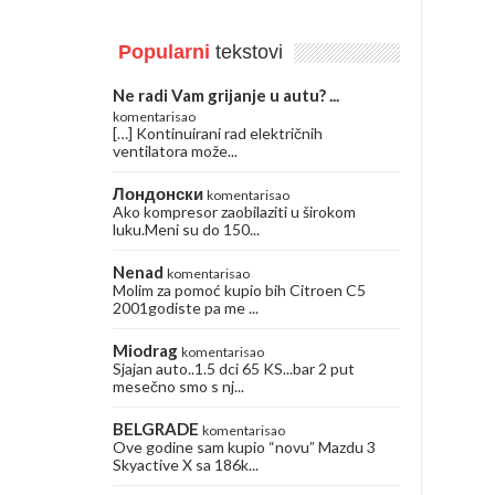
Popularni
tekstovi
Ne radi Vam grijanje u autu? ...
komentarisao
[…] Kontinuirani rad električnih
ventilatora može...
Лондонски
komentarisao
Ako kompresor zaobilaziti u širokom
luku.Meni su do 150...
Nenad
komentarisao
Molim za pomoć kupio bih Citroen C5
2001godiste pa me ...
Miodrag
komentarisao
Sjajan auto..1.5 dci 65 KS...bar 2 put
mesečno smo s nj...
BELGRADE
komentarisao
Ove godine sam kupio “novu” Mazdu 3
Skyactive X sa 186k...