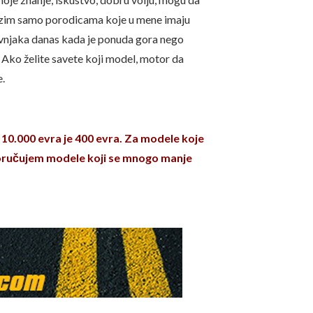
alazim samo porodicama koje u mene imaju
ovnjaka danas kada je ponuda gora nego
o. Ako želite savete koji model, motor da
e.
10.000 evra je 400 evra. Za modele koje
poručujem modele koji se mnogo manje