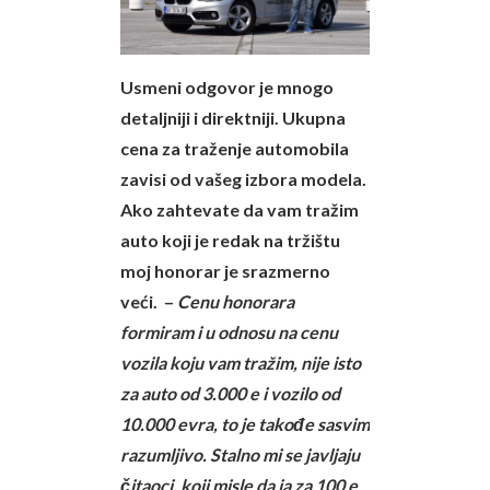
Usmeni odgovor je mnogo
detaljniji i direktniji. Ukupna
cena za traženje automobila
zavisi od vašeg izbora modela.
Ako zahtevate da vam tražim
auto koji je redak na tržištu
moj honorar je srazmerno
veći. –
Cenu honorara
formiram i u odnosu na cenu
vozila koju vam tražim, nije isto
za auto od 3.000 e i vozilo od
10.000 evra, to je takođe sasvim
razumljivo. Stalno mi se javljaju
čitaoci, koji misle da ja za 100 e