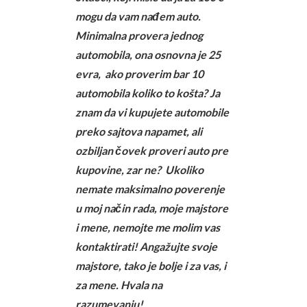
mogu da vam nađem auto.
Minimalna provera jednog
automobila, ona osnovna je 25
evra, ako proverim bar 10
automobila koliko to košta? Ja
znam da vi kupujete automobile
preko sajtova napamet, ali
ozbiljan čovek proveri auto pre
kupovine, zar ne?
Ukoliko
nemate maksimalno poverenje
u moj način rada, moje majstore
i mene, nemojte me molim vas
kontaktirati! Angažujte svoje
majstore, tako je bolje i za vas, i
za mene. Hvala na
razumevanju!