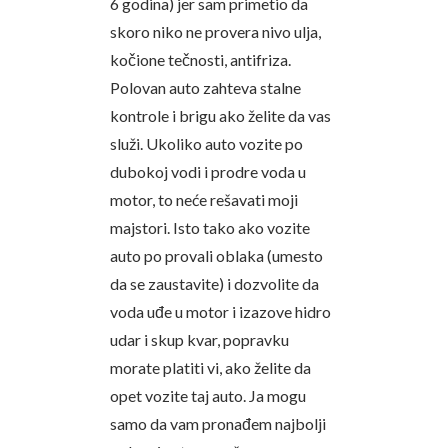
6 godina) jer sam primetio da
skoro niko ne provera nivo ulja,
kočione tečnosti, antifriza.
Polovan auto zahteva stalne
kontrole i brigu ako želite da vas
služi. Ukoliko auto vozite po
dubokoj vodi i prodre voda u
motor, to neće rešavati moji
majstori. Isto tako ako vozite
auto po provali oblaka (umesto
da se zaustavite) i dozvolite da
voda uđe u motor i izazove hidro
udar i skup kvar, popravku
morate platiti vi, ako želite da
opet vozite taj auto. Ja mogu
samo da vam pronađem najbolji