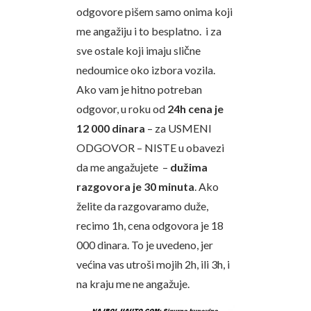
odgovore pišem samo onima koji
me angažiju i to besplatno. i za
sve ostale koji imaju slične
nedoumice oko izbora vozila.
Ako vam je hitno potreban
odgovor, u roku od
24h cena je
12 000 dinara
– za USMENI
ODGOVOR – NISTE u obavezi
da me angažujete –
dužima
razgovora je 30 minuta
. Ako
želite da razgovaramo duže,
recimo 1h, cena odgovora je 18
000 dinara. To je uvedeno, jer
većina vas utroši mojih 2h, ili 3h, i
na kraju me ne angažuje.