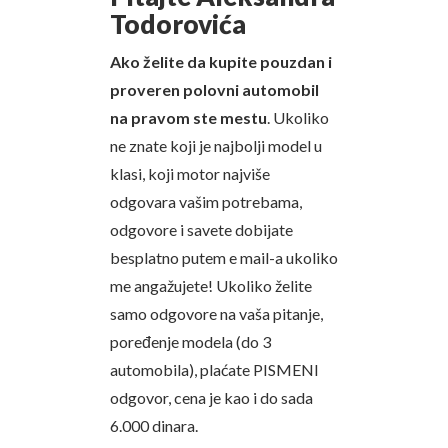
Todorovića
Ako želite da kupite pouzdan i
proveren polovni automobil
na pravom ste mestu
. Ukoliko
ne znate koji je najbolji model u
klasi, koji motor najviše
odgovara vašim potrebama,
odgovore i savete dobijate
besplatno putem e mail-a ukoliko
me angažujete! Ukoliko želite
samo odgovore na vaša pitanje,
poređenje modela (do 3
automobila), plaćate PISMENI
odgovor, cena je kao i do sada
6.000 dinara.