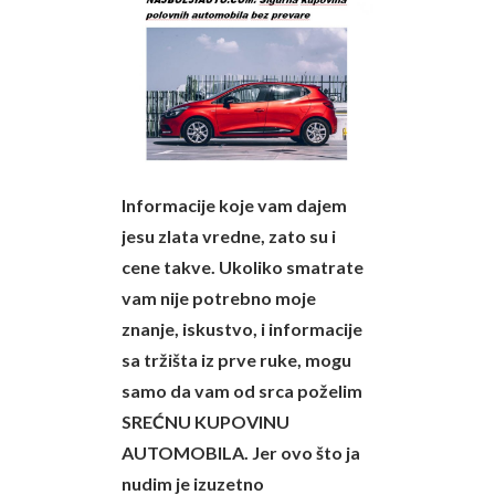
Informacije koje vam dajem
jesu zlata vredne, zato su i
cene takve. Ukoliko smatrate
vam nije potrebno moje
znanje, iskustvo, i informacije
sa tržišta iz prve ruke, mogu
samo da vam od srca poželim
SREĆNU KUPOVINU
AUTOMOBILA. Jer ovo što ja
nudim je izuzetno