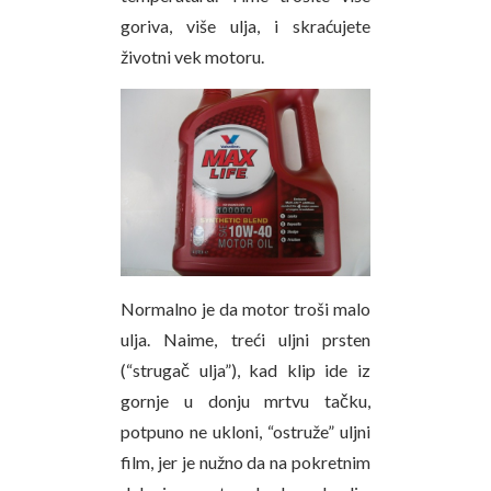
goriva, više ulja, i skraćujete
životni vek motoru.
Normalno je da motor troši malo
ulja. Naime, treći uljni prsten
(“strugač ulja”), kad klip ide iz
gornje u donju mrtvu tačku,
potpuno ne ukloni, “ostruže” uljni
film, jer je nužno da na pokretnim