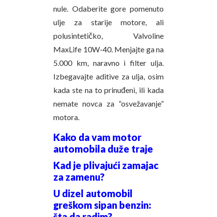
nule. Odaberite gore pomenuto
ulje za starije motore, ali
polusintetičko, Valvoline
MaxLife 10W-40. Menjajte ga na
5.000 km, naravno i filter ulja.
Izbegavajte aditive za ulja, osim
kada ste na to prinuđeni, ili kada
nemate novca za “osvežavanje”
motora.
Kako da vam motor
automobila duže traje
Kad je plivajući zamajac
za zamenu?
U dizel automobil
greškom sipan benzin:
šta da radim?