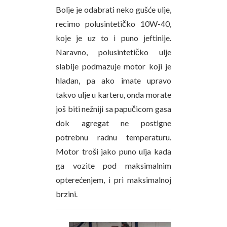
Bolje je odabrati neko gušće ulje,
recimo polusintetičko 10W-40,
koje je uz to i puno jeftinije.
Naravno, polusintetičko ulje
slabije podmazuje motor koji je
hladan, pa ako imate upravo
takvo ulje u karteru, onda morate
još biti nežniji sa papučicom gasa
dok agregat ne postigne
potrebnu radnu temperaturu.
Motor troši jako puno ulja kada
ga vozite pod maksimalnim
opterećenjem, i pri maksimalnoj
brzini.