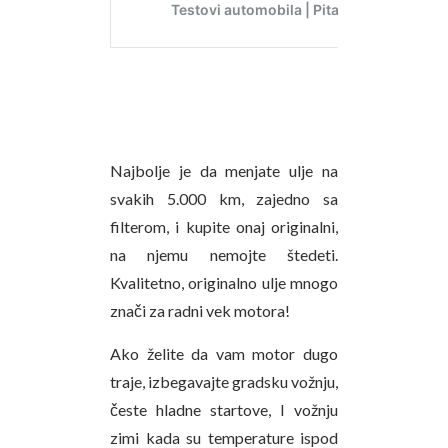
Najbolje je da menjate ulje na
svakih 5.000 km, zajedno sa
filterom, i kupite onaj originalni,
na njemu nemojte štedeti.
Kvalitetno, originalno ulje mnogo
znači za radni vek motora!
Ako želite da vam motor dugo
traje, izbegavajte gradsku vožnju,
česte hladne startove, I vožnju
zimi kada su temperature ispod