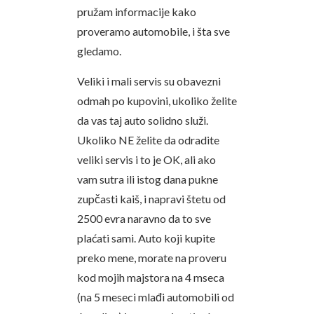
pružam informacije kako
proveramo automobile, i šta sve
gledamo.
Veliki i mali servis su obavezni
odmah po kupovini, ukoliko želite
da vas taj auto solidno služi.
Ukoliko NE želite da odradite
veliki servis i to je OK, ali ako
vam sutra ili istog dana pukne
zupčasti kaiš, i napravi štetu od
2500 evra naravno da to sve
plaćati sami. Auto koji kupite
preko mene, morate na proveru
kod mojih majstora na 4 mseca
(na 5 meseci mlađi automobili od