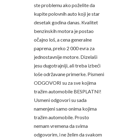
ste problemu ako poželite da
kupite polovnih auto koji je star
desetak godina danas. Kvalitet
benzinskih motora je postao
očajno loš, a cena generalne
paprena, preko 2 000 evra za
jednostavnije motore. Dizelaši
jesu dugotrajniji, ali treba izbeći
loše održavane primerke. Pismeni
ODGOVORI su za sve kojima
tražim automobile BESPLATNI!
Usmeni odgovori su sada
namenjeni samo onima kojima
tražim automobile. Prosto
nemam vremena da svima
odgovorim, i ne želim da svakom