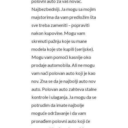
polovni auto za vaš novac.
Najbezbedniji. Ja mogu sa mojim
majstorima da vam predložim šta
sve treba zameniti – popraviti
nakon kupovine. Mogu vam
skrenuti pažnju koje su mane
modela koje ste kupili (serijske).
Mogu vam pomoći kasnije oko
prodaje automobila. Ali ne mogu
vam naći polovan auto koji je kao
nov. Zna se da je najbolji auto nov
auto. Polovan auto zahteva stalne
kontrole i ulaganja. Ja mogu da se
potrudim da imate najbolje
moguće održavanje i da vam
pronađem polovni auto koji će