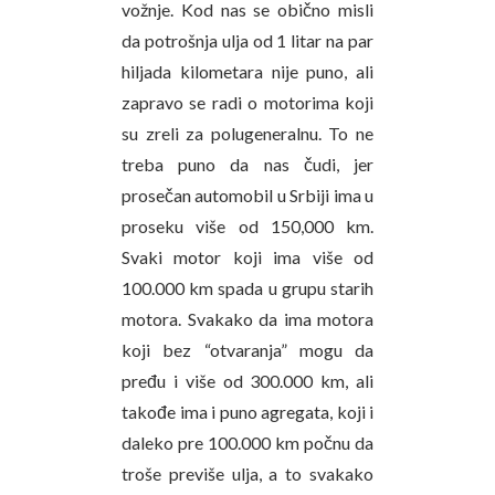
vožnje. Kod nas se obično misli
da potrošnja ulja od 1 litar na par
hiljada kilometara nije puno, ali
zapravo se radi o motorima koji
su zreli za polugeneralnu. To ne
treba puno da nas čudi, jer
prosečan automobil u Srbiji ima u
proseku više od 150,000 km.
Svaki motor koji ima više od
100.000 km spada u grupu starih
motora. Svakako da ima motora
koji bez “otvaranja” mogu da
pređu i više od 300.000 km, ali
takođe ima i puno agregata, koji i
daleko pre 100.000 km počnu da
troše previše ulja, a to svakako