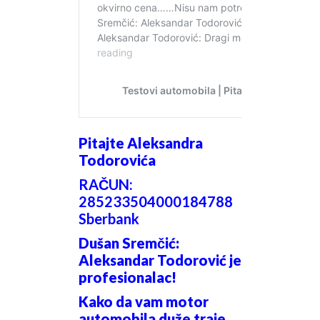
Pitajte Aleksandra
Todorovića
RAČUN:
285233504000184788
Sberbank
Dušan Sremčić:
Aleksandar Todorović je
profesionalac!
Kako da vam motor
automobila duže traje