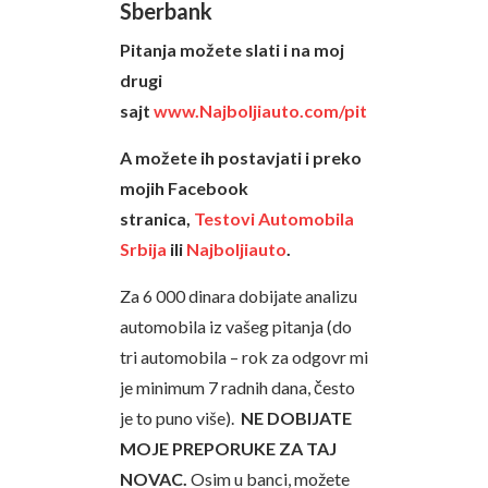
Sberbank
Pitanja možete slati i na moj
drugi
sajt
www.Najboljiauto.com/pitajte
A možete ih postavjati i preko
mojih Facebook
stranica,
Testovi Automobila
Srbija
ili
Najboljiauto
.
Za 6 000 dinara dobijate analizu
automobila iz vašeg pitanja (do
tri automobila – rok za odgovr mi
je minimum 7 radnih dana, često
je to puno više).
NE DOBIJATE
MOJE PREPORUKE ZA TAJ
NOVAC.
Osim u banci, možete