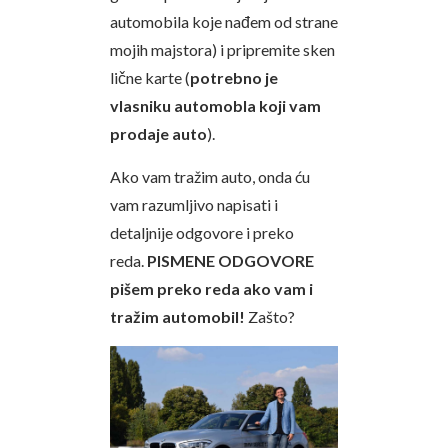
automobila koje nađem od strane
mojih majstora) i pripremite sken
lične karte (
potrebno je
vlasniku automobla koji vam
prodaje auto
).
Ako vam tražim auto, onda ću
vam razumljivo napisati i
detaljnije odgovore i preko
reda.
PISMENE ODGOVORE
pišem preko reda ako vam i
tražim automobil!
Zašto?