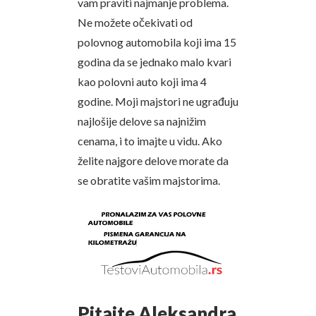
vam praviti najmanje problema.
Ne možete očekivati od
polovnog automobila koji ima 15
godina da se jednako malo kvari
kao polovni auto koji ima 4
godine. Moji majstori ne ugrađuju
najlošije delove sa najnižim
cenama, i to imajte u vidu. Ako
želite najgore delove morate da
se obratite vašim majstorima.
Pitajte Aleksandra