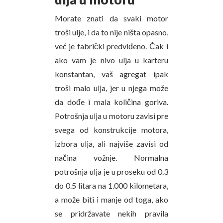
Morate znati da svaki motor
troši ulje, i da to nije ništa opasno,
već je fabrički predviđeno. Čak i
ako vam je nivo ulja u karteru
konstantan, vaš agregat ipak
troši malo ulja, jer u njega može
da dođe i mala količina goriva.
Potrošnja ulja u motoru zavisi pre
svega od konstrukcije motora,
izbora ulja, ali najviše zavisi od
načina vožnje. Normalna
potrošnja ulja je u proseku od 0.3
do 0.5 litara na 1.000 kilometara,
a može biti i manje od toga, ako
se pridržavate nekih pravila