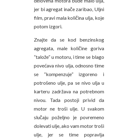
delovima motora bude malo ulja,
jer bi agregat inače zaribao, Uljni
film, pravi mala količina ulja, koje
potom izgori.
Znajte da se kod benzinskog
agregata, male količine goriva
“talože” u motoru, i time se blago
povećava nivo ulja, odnosno time
se “kompenzuje” izgoreno i
potrošeno ulje, pa se nivo ulja u
karteru zadržava na potrebnom
nivou. Tada postoji privid da
motor ne troši ulje. U svakom
slučaju poželjno je povremeno
dolevati ulje, ako vam motor troši
ulje, jer se time popravlja