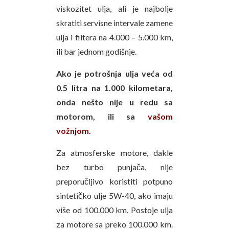
viskozitet ulja, ali je najbolje
skratiti servisne intervale zamene
ulja i filtera na 4.000 – 5.000 km,
ili bar jednom godišnje.
Ako je potrošnja ulja veća od
0.5 litra na 1.000 kilometara,
onda nešto nije u redu sa
motorom, ili sa
vašom
vožnjom
.
Za atmosferske motore, dakle
bez turbo punjača, nije
preporučljivo koristiti potpuno
sintetičko ulje 5W-40, ako imaju
više od 100.000 km. Postoje ulja
za motore sa preko 100.000 km.