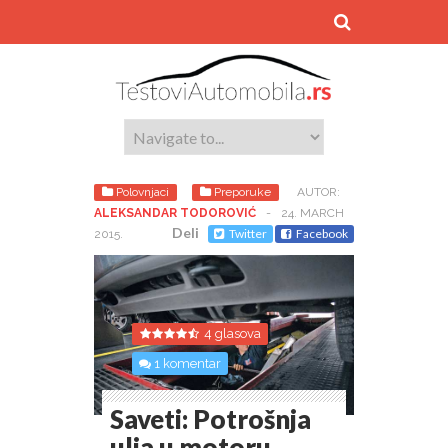
Polovnjaci
Preporuke
AUTOR:
ALEKSANDAR TODOROVIĆ
-
24. MARCH
Deli
Twitter
Facebook
2015.
4 glasova
1 komentar
Saveti: Potrošnja
ulja u motoru