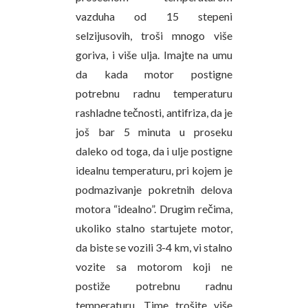
vazduha od 15 stepeni
selzijusovih, troši mnogo više
goriva, i više ulja. Imajte na umu
da kada motor postigne
potrebnu radnu temperaturu
rashladne tečnosti, antifriza, da je
još bar 5 minuta u proseku
daleko od toga, da i ulje postigne
idealnu temperaturu, pri kojem je
podmazivanje pokretnih delova
motora “idealno”. Drugim rečima,
ukoliko stalno startujete motor,
da biste se vozili 3-4 km, vi stalno
vozite sa motorom koji ne
postiže potrebnu radnu
temperaturu. Time trošite više