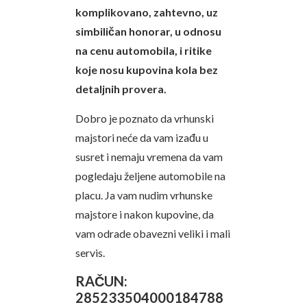
komplikovano, zahtevno, uz
simbiličan honorar, u odnosu
na cenu automobila, i ritike
koje nosu kupovina kola bez
detaljnih provera.
Dobro je poznato da vrhunski
majstori neće da vam izađu u
susret i nemaju vremena da vam
pogledaju željene automobile na
placu. Ja vam nudim vrhunske
majstore i nakon kupovine, da
vam odrade obavezni veliki i mali
servis.
RAČUN:
285233504000184788