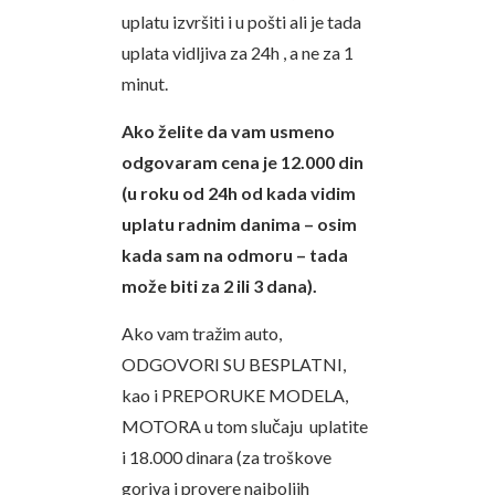
uplatu izvršiti i u pošti ali je tada
uplata vidljiva za 24h , a ne za 1
minut.
Ako želite da vam usmeno
odgovaram cena je 12.000 din
(u roku od 24h od kada vidim
uplatu radnim danima – osim
kada sam na odmoru – tada
može biti za 2 ili 3 dana).
Ako vam tražim auto,
ODGOVORI SU BESPLATNI,
kao i PREPORUKE MODELA,
MOTORA u tom slučaju uplatite
i 18.000 dinara (za troškove
goriva i provere najboljih