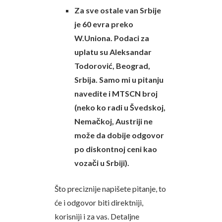
Za sve ostale van Srbije
je 60 evra preko
W.Uniona. Podaci za
uplatu su Aleksandar
Todorović, Beograd,
Srbija. Samo mi u pitanju
navedite i MTSCN broj
(neko ko radi u Švedskoj,
Nemačkoj, Austriji ne
može da dobije odgovor
po diskontnoj ceni kao
vozači u Srbiji).
Što preciznije napišete pitanje, to
će i odgovor biti direktniji,
korisniji i za vas. Detaljne