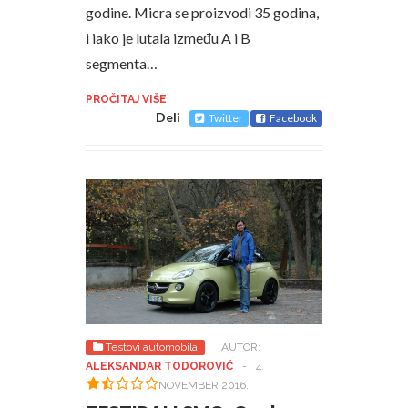
godine. Micra se proizvodi 35 godina,
i iako je lutala između A i B
segmenta…
PROČITAJ VIŠE
Deli
Twitter
Facebook
Testovi automobila
AUTOR:
ALEKSANDAR TODOROVIĆ
-
4.
NOVEMBER 2016.