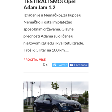
TESTIRALI SMO: Opel
Adam Jam 1.2
Izrađen je u Nemačkoj, za kupce u
Nemačkoj i ostalim platežno
sposobnim državama. Glavne
prednosti Adama su oličene u
njegovom izgledu i kvalitetu izrade.
Troši 6,5 litar na 100 km….
PROČITAJ VIŠE
Deli
Twitter
Facebook