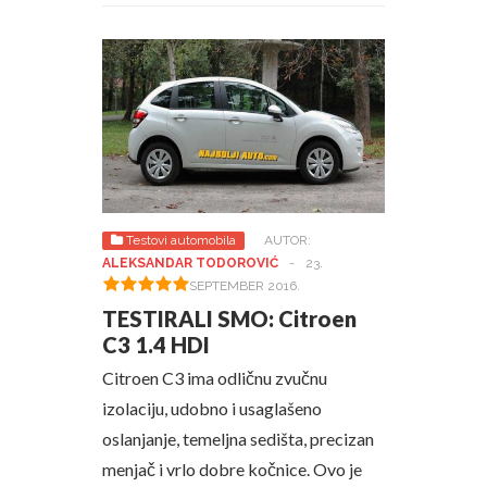
Testovi automobila
AUTOR:
ALEKSANDAR TODOROVIĆ
-
23.
SEPTEMBER 2016.
TESTIRALI SMO: Citroen
C3 1.4 HDI
Citroen C3 ima odličnu zvučnu
izolaciju, udobno i usaglašeno
oslanjanje, temeljna sedišta, precizan
menjač i vrlo dobre kočnice. Ovo je