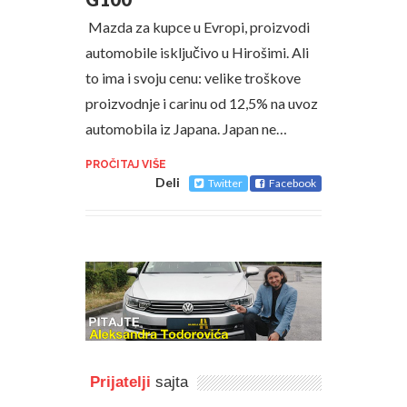
Mazda za kupce u Evropi, proizvodi
automobile isključivo u Hirošimi. Ali
to ima i svoju cenu: velike troškove
proizvodnje i carinu od 12,5% na uvoz
automobila iz Japana. Japan ne…
PROČITAJ VIŠE
Deli
Twitter
Facebook
Prijatelji
sajta