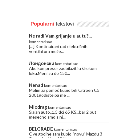
Popularni
tekstovi
Ne radi Vam grijanje u autu? ...
komentarisao
[…] Kontinuirani rad električnih
ventilatora može...
Лондонски
komentarisao
Ako kompresor zaobilaziti u širokom
luku.Meni su do 150...
Nenad
komentarisao
Molim za pomoć kupio bih Citroen C5
2001godiste pa me ...
Miodrag
komentarisao
Sjajan auto..1.5 dci 65 KS...bar 2 put
mesečno smo s nj...
BELGRADE
komentarisao
Ove godine sam kupio “novu” Mazdu 3