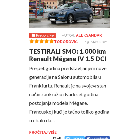
Preporuke
AUTOR:
ALEKSANDAR
TODOROVIĆ
-
19. MAY 2021.
TESTIRALI SMO: 1.000 km
Renault Mégane IV 1.5 DCI
Pre pet godina predstavljanjem nove
generacije na Salonu automobila u
Frankfurtu, Renault je na svojevrstan
način zaokružio dvadeset godina
postojanja modela Mégane.
Francuskoj kući je tačno toliko godina
trebalo da…
PROČITAJ VIŠE
Deli
Twitter
Facebook