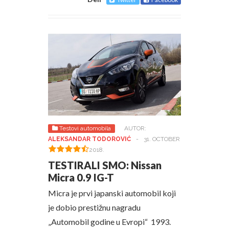
Testovi automobila
AUTOR:
ALEKSANDAR TODOROVIĆ
-
31. OCTOBER
2018.
TESTIRALI SMO: Nissan
Micra 0.9 IG-T
Micra je prvi japanski automobil koji
je dobio prestižnu nagradu
„Automobil godine u Evropi“ 1993.