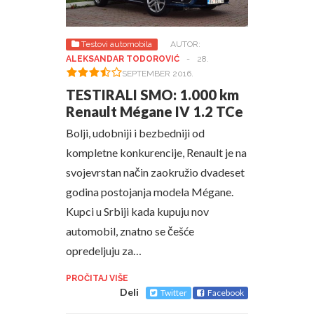
Testovi automobila
AUTOR:
ALEKSANDAR TODOROVIĆ
-
28.
SEPTEMBER 2016.
TESTIRALI SMO: 1.000 km
Renault Mégane IV 1.2 TCe
Bolji, udobniji i bezbedniji od
kompletne konkurencije, Renault je na
svojevrstan način zaokružio dvadeset
godina postojanja modela Mégane.
Kupci u Srbiji kada kupuju nov
automobil, znatno se češće
opredeljuju za…
PROČITAJ VIŠE
Deli
Twitter
Facebook