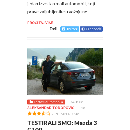
jedan izvrstan mali automobil, koji
prave zaljubljenike u vožnju ne…
PROČITAJ VIŠE
Deli
Twitter
Facebook
Testovi automobila
AUTOR:
ALEKSANDAR TODOROVIĆ
-
10.
SEPTEMBER 2016.
TESTIRALI SMO: Mazda 3
G100