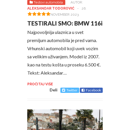
Testovi automobila
AUTOR:
ALEKSANDAR TODOROVIĆ
-
26.
NOVEMBER 2023.
TESTIRALI SMO: BMW 116i
Najpovoljnija ulaznica u svet
premijum automobila je pred vama.
Vrhunski automobil koji uvek vozim
sa velikim uživanjem. Model iz 2007.
kao na testu košta u proseku 6.500 €.
Tekst: Aleksandar…
PROČITAJ VIŠE
Deli
Twitter
Facebook