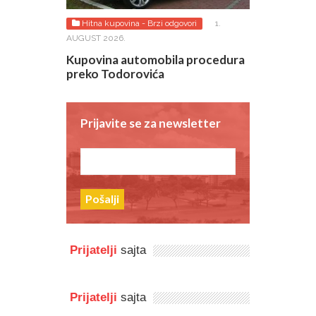
026.
Hitna kupovina - Brzi odgovori
1.
Lako do odgo
AUGUST 2026.
rović je
Tražim za va
ete
polovnjake!
Kupovina automobila procedura
preko Todorovića
Prijavite se za newsletter
Pošalji
Prijatelji
sajta
Prijatelji
sajta