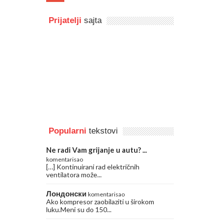
Prijatelji
sajta
Popularni
tekstovi
Ne radi Vam grijanje u autu? ...
komentarisao
[…] Kontinuirani rad električnih
ventilatora može...
Лондонски
komentarisao
Ako kompresor zaobilaziti u širokom
luku.Meni su do 150...