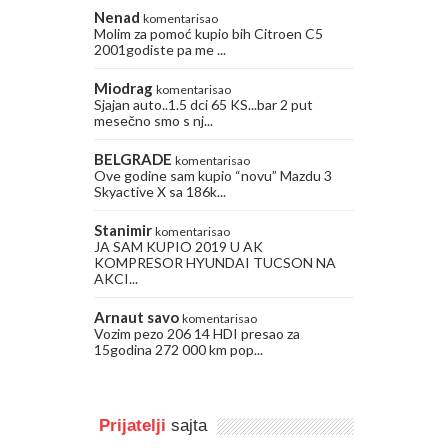
Nenad
komentarisao
Molim za pomoć kupio bih Citroen C5
2001godiste pa me ...
Miodrag
komentarisao
Sjajan auto..1.5 dci 65 KS...bar 2 put
mesečno smo s nj...
BELGRADE
komentarisao
Ove godine sam kupio “novu” Mazdu 3
Skyactive X sa 186k...
Stanimir
komentarisao
JA SAM KUPIO 2019 U AK
KOMPRESOR HYUNDAI TUCSON NA
AKCI...
Arnaut savo
komentarisao
Vozim pezo 206 14 HDI presao za
15godina 272 000 km pop...
Prijatelji
sajta