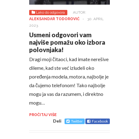
Lako do odgovora
AUTOR:
ALEKSANDAR TODOROVIĆ
-
30. APRIL
2023.
Usmeni odgovori vam
najviše pomažu oko izbora
polovnjaka!
Dragi moji čitaoci, kad imate nerešive
dileme, kad ste već izludeli oko
poređenja modela, motora, najbolje je
da čujemo telefonom! Tako najbolje
mogu ja vas da razumem, i direktno
mogu…
PROČITAJ VIŠE
Deli
Twitter
Facebook