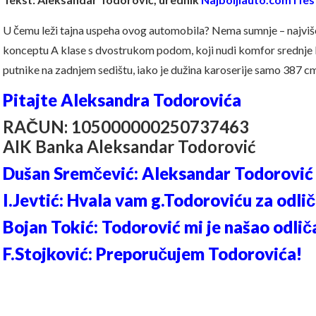
U čemu leži tajna uspeha ovog automobila? Nema sumnje – najv
konceptu A klase s dvostrukom podom, koji nudi komfor srednje k
putnike na zadnjem sedištu, iako je dužina karoserije samo 387 c
Pitajte Aleksandra Todorovića
RAČUN: 105000000250737463
AIK Banka Aleksandar Todorović
Dušan Sremčević: Aleksandar Todorović 
I.Jevtić: Hvala vam g.Todoroviću za odli
Bojan Tokić: Todorović mi je našao odlič
F.Stojković: Preporučujem Todorovića!