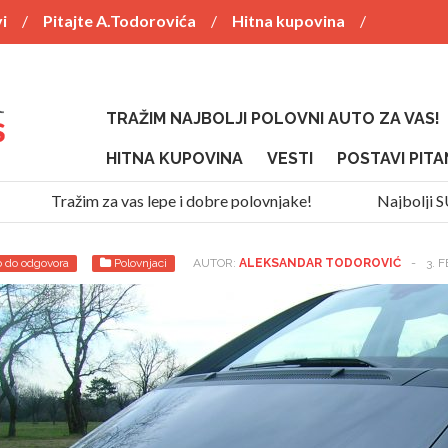
i
Pitajte A.Todorovića
Hitna kupovina
TRAŽIM NAJBOLJI POLOVNI AUTO ZA VAS!
HITNA KUPOVINA
VESTI
POSTAVI PITA
Tražim za vas lepe i dobre polovnjake!
Najbolji SUV za
 do odgovora
Polovnjaci
AUTOR:
ALEKSANDAR TODOROVIĆ
-
3. 