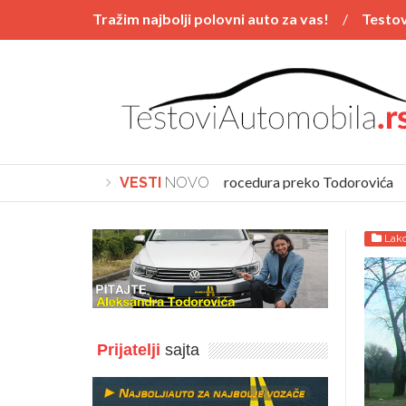
Tražim najbolji polovni auto za vas!
Testov
Vesti
POSTAVI PITANJE
Polovnjaci
Kupovina automobila procedura preko Todorovića
VESTI
NOVO
Lako
Prijatelji
sajta