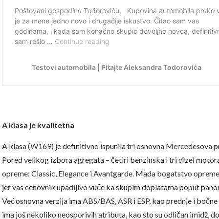
A klasa je kvalitetna
A klasa (W169) je definitivno ispunila tri osnovna Mercedesova pri
Pored velikog izbora agregata – četiri benzinska i tri dizel motor
opreme: Classic, Elegance i Avantgarde. Mada bogatstvo opreme n
jer vas cenovnik upadljivo vuče ka skupim doplatama poput panor
Već osnovna verzija ima ABS/BAS, ASR i ESP, kao prednje i bočne
ima još nekoliko neosporivih atributa, kao što su odličan imidž, 