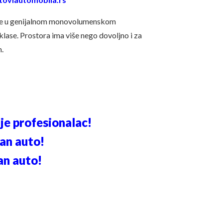
iše u genijalnom monovolumenskom
lase. Prostora ima više nego dovoljno i za
m.
je profesionalac!
čan auto!
an auto!