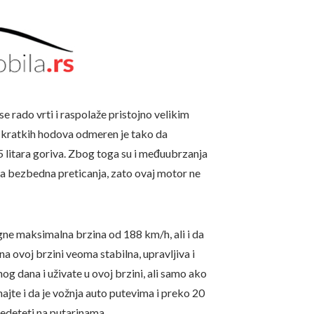
se rado vrti i raspolaže pristojno velikim
kratkih hodova odmeren je tako da
,5 litara goriva. Zbog toga su i međuubrzanja
a za bezbedna preticanja, zato ovaj motor ne
e maksimalna brzina od 188 km/h, ali i da
 na ovoj brzini veoma stabilna, upravljiva i
g dana i uživate u ovoj brzini, ali samo ako
jte i da je vožnja auto putevima i preko 20
edeteti na putarinama.