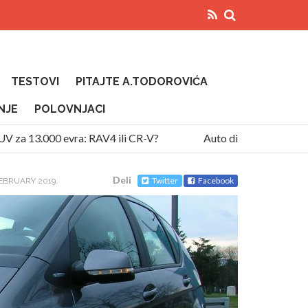
TESTOVI
PITAJTE A.TODOROVIĆA
NJE
POLOVNJACI
 13.000 evra: RAV4 ili CR-V?
Auto diže temperaturu na u
Deli
Twitter
Facebook
FEBRUARY 2019.