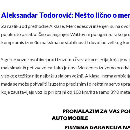
Aleksandar Todorović: Nešto lično o me
Za razliku od prethodne A klase, Mercedesovi inženjeri su na ov
polukruto parabolično oslanjanje s Wattovim polugama. Tako je o
kompromis između maksimalne stabilnosti i dovoljno velikog kor
Sigurne vozne osobine prati izuzetno čvrsta karoserija, koja je 
maksimalnih pet zvezdica. Iako je novi Mercedes izuzetno predvid
visokog težišta nije najbrži u slalom vožnji. A klasa i nema ambici
mada se može pohvaliti izuzetno preciznim i direktnim servo upr
koje zaustavljaju vozilo pri brzini od 100 km/h za samo 39,0 meta