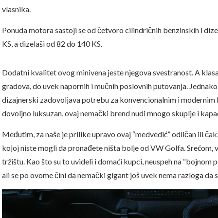
vlasnika.
Ponuda motora sastoji se od četvoro cilindričnih benzinskih i diz
KS, a dizelaši od 82 do 140 KS.
Dodatni kvalitet ovog minivena jeste njegova svestranost. A klasa
gradova, do uvek napornih i mučnih poslovnih putovanja. Jednako
dizajnerski zadovoljava potrebu za konvencionalnim i modernim l
dovoljno luksuzan, ovaj nemački brend nudi mnogo skuplje i kapac
Međutim, za naše je prilike upravo ovaj “medvedić” odličan ili čak, 
kojoj niste mogli da pronađete ništa bolje od VW Golfa. Srećom, v
tržištu. Kao što su to uvideli i domaći kupci, neuspeh na “bojnom p
ali se po ovome čini da nemački gigant još uvek nema razloga da s