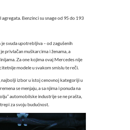
el agregata. Benzinci su snage od 95 do 193
 je svuda upotrebljiva – od zagušenih
 je privlačan muškarcima i ženama, a
inijama. Za one kojima ovaj Mercedes nije
itetnije modele u svakom smislu te reči.
najbolji izbor u istoj cenovnoj kategoriji u
remena se menjaju, a sa njima i ponuda na
olju” automobilske industrije se ne prašta,
trepi za svoju budućnost.