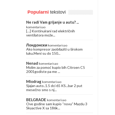
Popularni
tekstovi
Ne radi Vam grijanje u autu? ...
komentarisao
[…] Kontinuirani rad električnih
ventilatora može...
Лондонски
komentarisao
Ako kompresor zaobilaziti u širokom
luku.Meni su do 150...
Nenad
komentarisao
Molim za pomoć kupio bih Citroen C5
2001godiste pa me ...
Miodrag
komentarisao
Sjajan auto..1.5 dci 65 KS...bar 2 put
mesečno smo s nj...
BELGRADE
komentarisao
Ove godine sam kupio “novu” Mazdu 3
Skyactive X sa 186k...