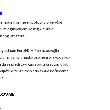
ni
om modelu primenili potpuno drugačije
vim ogibljenjem postignut pravi
isnog prostora.
na uglednom EuroNCAP testu osvojila
iv i miran pri nagloj promeni pravca, zbog
ja da se predstavi kao sportski automobil,
avljačem, te iznimno efikasnim kočnicama
ra.