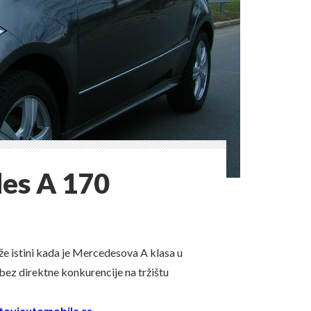
es A 170
iže istini kada je Mercedesova A klasa u
 bez direktne konkurencije na tržištu
toviautomobila.rs