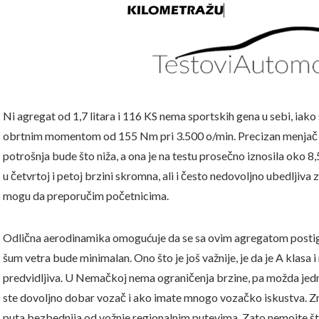
Ni agregat od 1,7 litara i 116 KS nema sportskih gena u sebi, iako 
obrtnim momentom od 155 Nm pri 3.500 o/min. Precizan menjač 
potrošnja bude što niža, a ona je na testu prosečno iznosila oko 8
u četvrtoj i petoj brzini skromna, ali i često nedovoljno ubedljiv
mogu da preporučim početnicima.
Odlična aerodinamika omogućuje da se sa ovim agregatom postign
šum vetra bude minimalan. Ono što je još važnije, je da je A klasa i
predvidljiva. U Nemačkoj nema ograničenja brzine, pa možda jedno
ste dovoljno dobar vozač i ako imate mnogo vozačko iskustva. Zna
puta bezbednija od vožnje regionalnim putevima. Zato nemojte št