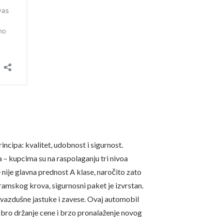
ncipa: kvalitet, udobnost i sigurnost.
a – kupcima su na raspolaganju tri nivoa
ije glavna prednost A klase, naročito zato
amskog krova, sigurnosni paket je izvrstan.
 vazdušne jastuke i zavese. Ovaj automobil
dobro držanje cene i brzo pronalaženje novog