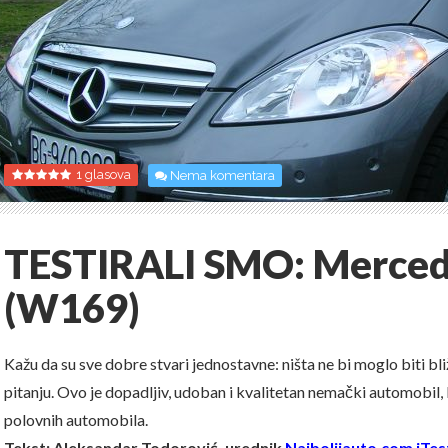
1 glasova
Nema komentara
TESTIRALI SMO: Merced
(W169)
Kažu da su sve dobre stvari jednostavne: ništa ne bi moglo biti bl
pitanju. Ovo je dopadljiv, udoban i kvalitetan nemački automobil,
polovnih automobila.
Tekst: Aleksandar Todorović, urednik
Najboljiauto.com
i
Tes