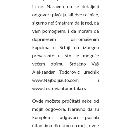
ili ne. Naravno da se detaljniji
odgovori plaćaju, ali dve rečnice,
sigurno ne! Smatram da je red, da
vam pomognem, i da moram da
doprinesem osiromašenim
kupcima u Srbiji da izbegnu
prevarante u što je moguće
većem obimu. Srdačno Vaš
Aleksandar Todorović urednik
www.Najboljiauto.com i
www.Testoviautomobila.rs
Ovde možete pročitati neke od
mojih odgovora. Naravno da su
kompletni odgovori poslati
čitaocima direktno na mejl, ovde