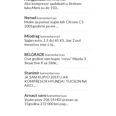
Ako kompresor zaobilaziti u širokom
luku.Meni su do 150...
Nenad
komentarisao
Molim za pomoć kupio bih Citroen C5
2001godiste pa me ...
Miodrag
komentarisao
Sjajan auto..1.5 dci 65 KS...bar 2 put
mesečno smo s nj...
BELGRADE
komentarisao
Ove godine sam kupio “novu” Mazdu 3
Skyactive X sa 186k...
Stanimir
komentarisao
JA SAM KUPIO 2019 U AK
KOMPRESOR HYUNDAI TUCSON NA
AKCI...
Arnaut savo
komentarisao
Vozim pezo 206 14 HDI presao za
15godina 272 000 km pop...