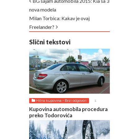
BG sajam automobila 2015: Kia sa 3
nova modela
Milan Torbica: Kakav je ovaj
Freelander?
Slični tekstovi
Hitna kupovina - Brzi odgovori
1.
AUGUST 2026.
Kupovina automobila procedura
preko Todorovića