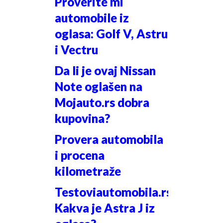
Proverite mi
automobile iz
oglasa: Golf V, Astru
i Vectru
Da li je ovaj Nissan
Note oglašen na
Mojauto.rs dobra
kupovina?
Provera automobila
i procena
kilometraže
Testoviautomobila.rs:
Kakva je Astra J iz