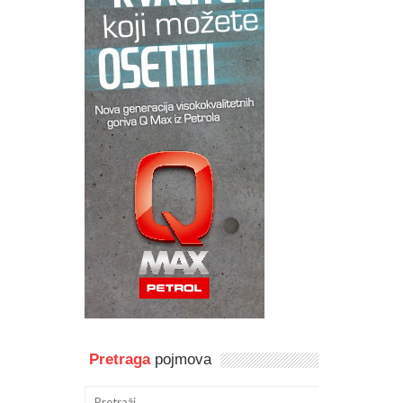
Pretraga
pojmova