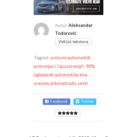
Aleksandar
Autor:
Todorović
Vidi još tekstova
Tagovi:
polovni automobili
,
polovnjaci
,
Upozorenje!: 90%
oglašenih automobila ima
vraćenu kilometražu
,
vesti
Facebook
Twitter