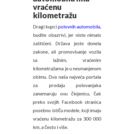
vraćenu
kilometražu
Dragi kupci
polovnih automobila
,
budite obazrivi, jer niste nimalo
zaštićeni. Država jeste donela
zakone, ali promovisanje vozila
sa lažnim, vraćenim
kilometražama je u nesmanjenom
obimu. Dva naša najveća portala
za prodaju polovanjaka
zanemaruju ovu činjenicu, čak
preko svojih Facebook stranica
posebno ističu modele, koji imaju
vraćenu kilometražu za 300 000
km, a često i više.