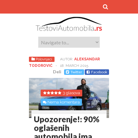
Polovnjaci
AUTOR:
ALEKSANDAR
TODOROVIĆ
-
18. MARCH 2015.
Deli
Twitter
Facebook
3 glasova
Nema komentara
Upozorenje!: 90%
oglašenih
automobila ima