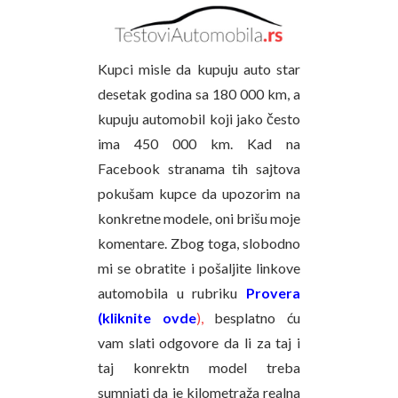
Kupci misle da kupuju auto star
desetak godina sa 180 000 km, a
kupuju automobil koji jako često
ima 450 000 km. Kad na
Facebook stranama tih sajtova
pokušam kupce da upozorim na
konkretne modele, oni brišu moje
komentare. Zbog toga, slobodno
mi se obratite i pošaljite linkove
automobila u rubriku
Provera
(kliknite ovde
),
besplatno ću
vam slati odgovore da li za taj i
taj konrektn model treba
sumnjati da je kilometraža realna