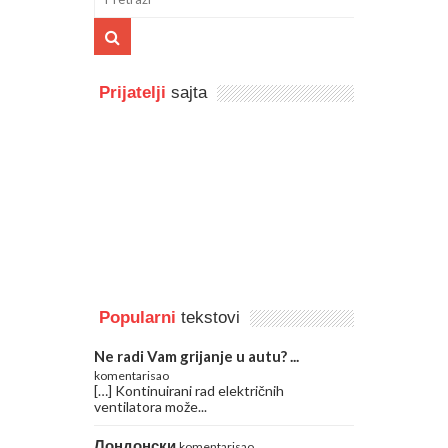
Prijatelji
sajta
Popularni
tekstovi
Ne radi Vam grijanje u autu? ...
komentarisao
[…] Kontinuirani rad električnih
ventilatora može...
Лондонски
komentarisao