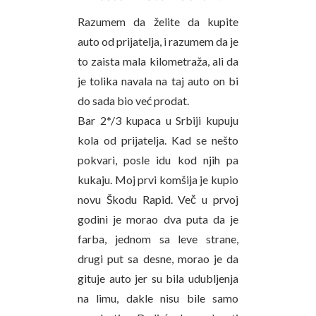
Razumem da želite da kupite
auto od prijatelja, i razumem da je
to zaista mala kilometraža, ali da
je tolika navala na taj auto on bi
do sada bio već prodat.
Bar 2*/3 kupaca u Srbiji kupuju
kola od prijatelja. Kad se nešto
pokvari, posle idu kod njih pa
kukaju. Moj prvi komšija je kupio
novu Škodu Rapid. Več u prvoj
godini je morao dva puta da je
farba, jednom sa leve strane,
drugi put sa desne, morao je da
gituje auto jer su bila udubljenja
na limu, dakle nisu bile samo