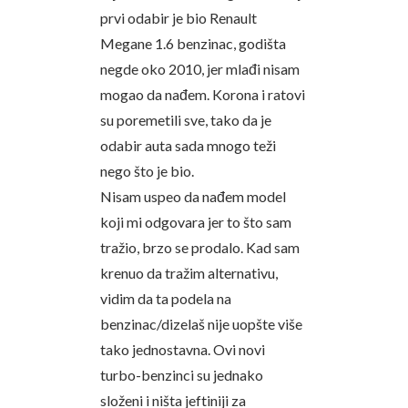
prvi odabir je bio Renault
Megane 1.6 benzinac, godišta
negde oko 2010, jer mlađi nisam
mogao da nađem. Korona i ratovi
su poremetili sve, tako da je
odabir auta sada mnogo teži
nego što je bio.
Nisam uspeo da nađem model
koji mi odgovara jer to što sam
tražio, brzo se prodalo. Kad sam
krenuo da tražim alternativu,
vidim da ta podela na
benzinac/dizelaš nije uopšte više
tako jednostavna. Ovi novi
turbo-benzinci su jednako
složeni i ništa jeftiniji za