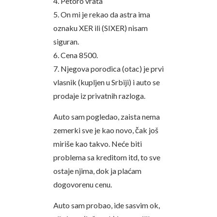
4. Petoro vrata
5. On mi je rekao da astra ima
oznaku XER ili (SIXER) nisam
siguran.
6. Cena 8500.
7. Njegova porodica (otac) je prvi
vlasnik (kupljen u Srbiji) i auto se
prodaje iz privatnih razloga.
Auto sam pogledao, zaista nema
zemerki sve je kao novo, čak još
miriše kao takvo. Neće biti
problema sa kreditom itd, to sve
ostaje njima, dok ja plaćam
dogovorenu cenu.
Auto sam probao, ide sasvim ok,