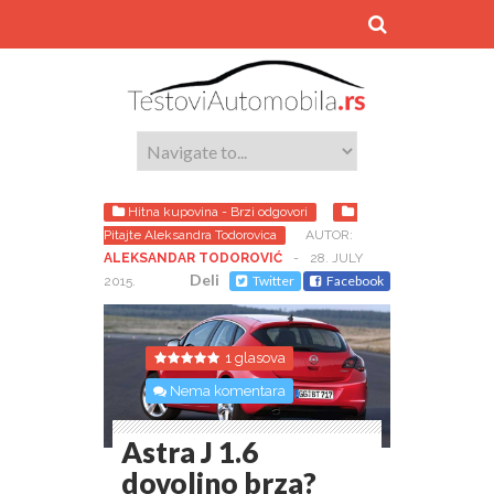
Hitna kupovina - Brzi odgovori
Pitajte Aleksandra Todorovica
AUTOR:
ALEKSANDAR TODOROVIĆ
-
28. JULY
Deli
Twitter
Facebook
2015.
1 glasova
Nema komentara
Astra J 1.6
dovoljno brza?