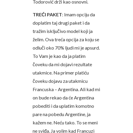
Todorović drži kao osnovni.
TREĆI PAKET
: Imam opciju da
doplatim taj drugi paket i da
tražim isključivo model koji ja
želim. Ova treća opcija za koju se
odluči oko 70% ljudi mi je apsurd.
To Vam je kao da ja platim
čoveku da mi dojavi rezultate
utakmice. Na primer platiću
čoveku dojavu za utakmicu
Francuska – Argentina. Ali kad mi
on bude rekao da će Argentina
pobediti i da uplatim komotno
pare na pobedu Argentine, ja
kažem ne. Neću tako. To se meni
ne sviđa. Ja volim kad Francuzi