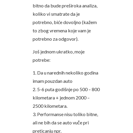
bitno da bude preširoka analiza,
koliko vi smatrate da je
potrebno, biće dovoljno (kažem
to zbog vremena koje vam je
potrebno za odgovor).
Još jednom ukratko, moje
potrebe:
1. Da u narednih nekoliko godina
imam pouzdan auto
2. 5-6 puta godišnje po 500 – 800
kilometara + jednom 2000 –
2500 kilometara.
3. Performanse nisu toliko bitne,
ali ne bih da se auto vuče pri
preticanju npr.