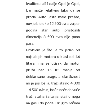
kvalitetu, ali i dalje Opel je Opel,
bar može relativno lako da se
proda. Auto jeste malo prešao,
nov je bio oko 12 500 evra, za par
godina star auto, pristojnih
dimenzija 8 500 evra nije puno
para.
Problem je što je to jedan od
najslabijih motora u klasi od 1.6
litara. Ima se utisak da motor
pruža bar 15 KS manje od
deklarisane snage, a elastičnost
mi je još lošija, traži stalno 4 000
– 4 500 o/min, inače neće da vuče
traži stalna šaltanja, stalno noga
na gasu do poda. Drugim rečima