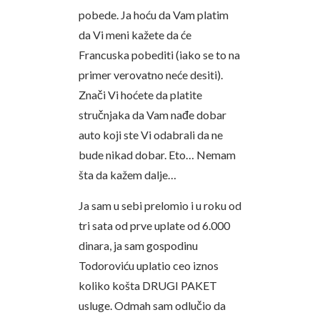
pobede. Ja hoću da Vam platim
da Vi meni kažete da će
Francuska pobediti (iako se to na
primer verovatno neće desiti).
Znači Vi hoćete da platite
stručnjaka da Vam nađe dobar
auto koji ste Vi odabrali da ne
bude nikad dobar. Eto… Nemam
šta da kažem dalje…
Ja sam u sebi prelomio i u roku od
tri sata od prve uplate od 6.000
dinara, ja sam gospodinu
Todoroviću uplatio ceo iznos
koliko košta DRUGI PAKET
usluge. Odmah sam odlučio da