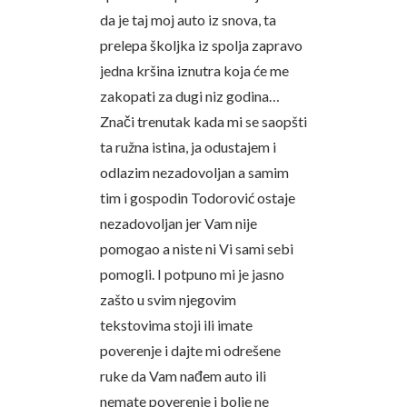
da je taj moj auto iz snova, ta
prelepa školjka iz spolja zapravo
jedna kršina iznutra koja će me
zakopati za dugi niz godina…
Znači trenutak kada mi se saopšti
ta ružna istina, ja odustajem i
odlazim nezadovoljan a samim
tim i gospodin Todorović ostaje
nezadovoljan jer Vam nije
pomogao a niste ni Vi sami sebi
pomogli. I potpuno mi je jasno
zašto u svim njegovim
tekstovima stoji ili imate
poverenje i dajte mi odrešene
ruke da Vam nađem auto ili
nemate poverenje i bolje ne