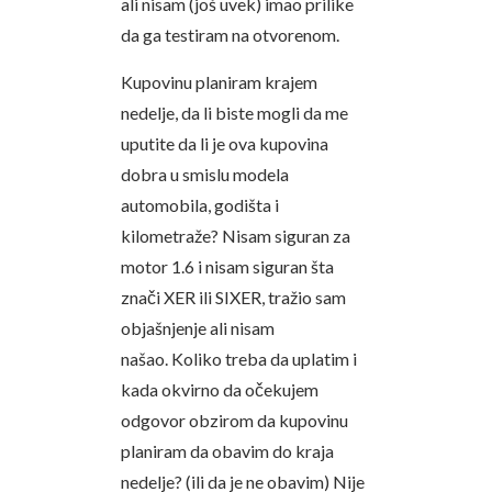
ali nisam (još uvek) imao prilike
da ga testiram na otvorenom.
Kupovinu planiram krajem
nedelje, da li biste mogli da me
uputite da li je ova kupovina
dobra u smislu modela
automobila, godišta i
kilometraže? Nisam siguran za
motor 1.6 i nisam siguran šta
znači XER ili SIXER, tražio sam
objašnjenje ali nisam
našao. Koliko treba da uplatim i
kada okvirno da očekujem
odgovor obzirom da kupovinu
planiram da obavim do kraja
nedelje? (ili da je ne obavim) Nije