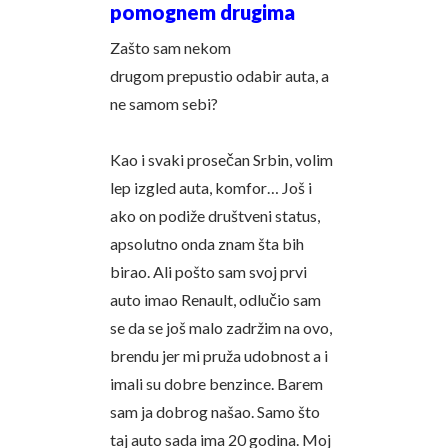
pomognem drugima
Zašto sam nekom
drugom prepustio odabir auta, a
ne samom sebi?
Kao i svaki prosečan Srbin, volim
lep izgled auta, komfor… Još i
ako on podiže društveni status,
apsolutno onda znam šta bih
birao. Ali pošto sam svoj prvi
auto imao Renault, odlučio sam
se da se još malo zadržim na ovo,
brendu jer mi pruža udobnost a i
imali su dobre benzince. Barem
sam ja dobrog našao. Samo što
taj auto sada ima 20 godina. Moj