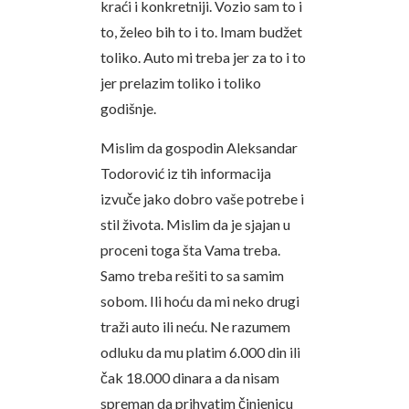
kraći i konkretniji. Vozio sam to i
to, želeo bih to i to. Imam budžet
toliko. Auto mi treba jer za to i to
jer prelazim toliko i toliko
godišnje.
Mislim da gospodin Aleksandar
Todorović iz tih informacija
izvuče jako dobro vaše potrebe i
stil života. Mislim da je sjajan u
proceni toga šta Vama treba.
Samo treba rešiti to sa samim
sobom. Ili hoću da mi neko drugi
traži auto ili neću. Ne razumem
odluku da mu platim 6.000 din ili
čak 18.000 dinara a da nisam
spreman da prihvatim činjenicu