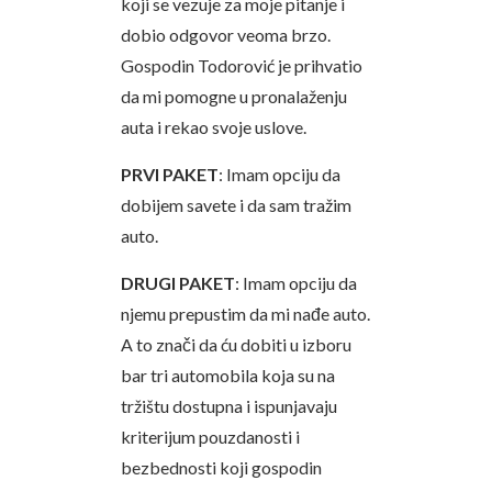
koji se vezuje za moje pitanje i
dobio odgovor veoma brzo.
Gospodin Todorović je prihvatio
da mi pomogne u pronalaženju
auta i rekao svoje uslove.
PRVI PAKET
: Imam opciju da
dobijem savete i da sam tražim
auto.
DRUGI PAKET
: Imam opciju da
njemu prepustim da mi nađe auto.
A to znači da ću dobiti u izboru
bar tri automobila koja su na
tržištu dostupna i ispunjavaju
kriterijum pouzdanosti i
bezbednosti koji gospodin