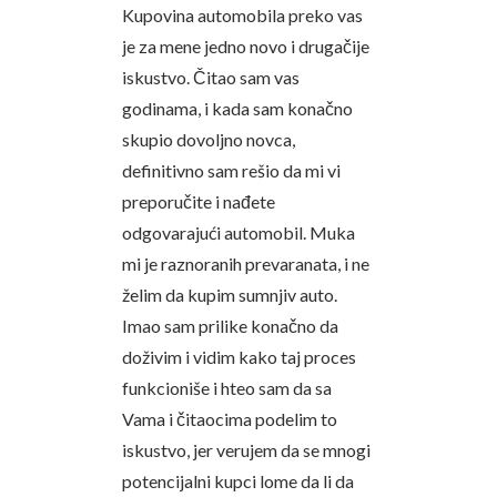
Kupovina automobila preko vas
je za mene jedno novo i drugačije
iskustvo. Čitao sam vas
godinama, i kada sam konačno
skupio dovoljno novca,
definitivno sam rešio da mi vi
preporučite i nađete
odgovarajući automobil. Muka
mi je raznoranih prevaranata, i ne
želim da kupim sumnjiv auto.
Imao sam prilike konačno da
doživim i vidim kako taj proces
funkcioniše i hteo sam da sa
Vama i čitaocima podelim to
iskustvo, jer verujem da se mnogi
potencijalni kupci lome da li da