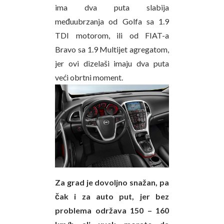
ima dva puta slabija
međuubrzanja od Golfa sa 1.9
TDI motorom, ili od FIAT-a
Bravo sa 1.9 Multijet agregatom,
jer ovi dizelaši imaju dva puta
veći obrtni moment.
Za grad je dovoljno snažan, pa
čak i za auto put, jer bez
problema održava 150 – 160