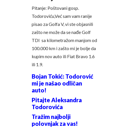
Pitanje: Poštovani gosp.
Todoroviću,Već sam vam ranije
pisao za Golfa V, vi ste objasnili
zašto ne može da se nađe Golf
TDI sa kilometražom manjom od
100.000 km i zašto mi je bolje da
kupim nov auto ili Fiat Bravo 1.6
ili 1.9.
Bojan Tokić: Todorović
mi je našao odličan
auto!
Pitajte Aleksandra
Todorovića
Tražim najbolji
polovnjak za vas!