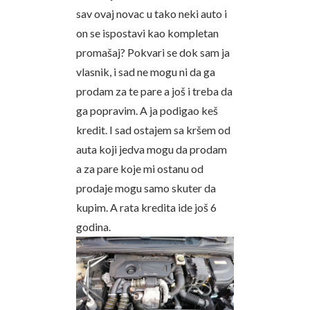
sav ovaj novac u tako neki auto i
on se ispostavi kao kompletan
promašaj? Pokvari se dok sam ja
vlasnik, i sad ne mogu ni da ga
prodam za te pare a još i treba da
ga popravim. A ja podigao keš
kredit. I sad ostajem sa kršem od
auta koji jedva mogu da prodam
a za pare koje mi ostanu od
prodaje mogu samo skuter da
kupim. A rata kredita ide još 6
godina.