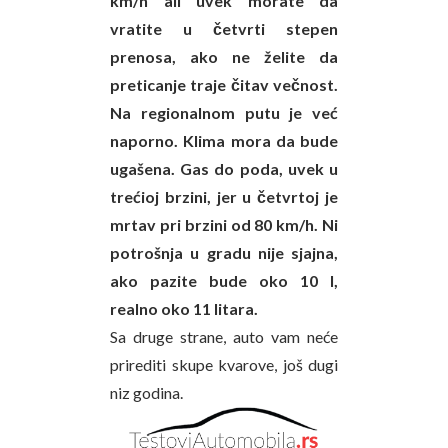
km/h ali uvek morate da
vratite u četvrti stepen
prenosa, ako ne želite da
preticanje traje čitav večnost.
Na regionalnom putu je već
naporno. Klima mora da bude
ugašena. Gas do poda, uvek u
trećioj brzini, jer u četvrtoj je
mrtav pri brzini od 80 km/h. Ni
potrošnja u gradu nije sjajna,
ako pazite bude oko 10 l,
realno oko 11 litara.
Sa druge strane, auto vam neće
prirediti skupe kvarove, još dugi
niz godina.