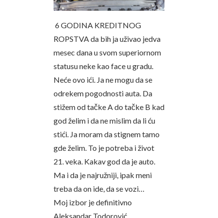
6 GODINA KREDITNOG
ROPSTVA da bih ja uživao jedva
mesec dana u svom superiornom
statusu neke kao face u gradu.
Neće ovo ići. Ja ne mogu da se
odrekem pogodnosti auta. Da
stižem od tačke A do tačke B kad
god želim i da ne mislim da li ću
stići. Ja moram da stignem tamo
gde želim. To je potreba i život
21. veka. Kakav god da je auto.
Ma i da je najružniji, ipak meni
treba da on ide, da se vozi…
Moj izbor je definitivno
Aleksandar Todorović