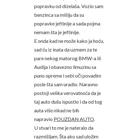
popravku od dizelaša. Vozio sam
benzinca sa mišlju da su
popravke jeftinije a sada pojma
nemam šta je jeftinije.
E onda kad ne može kako ja hoću,
sad ću iz inata da uzmem za te
pare nekog matorog BMW-a ili
Audija i obavezno limuzinu sa
puno opreme i sebi oči povadim
posle šta sam uradio. Naravno
postoji velika verovatnoća da je
taj auto dušu ispustio i da od tog
auta više nikad ne bih
napravio
POUZDAN AUTO
.
U stvari to me je nateralo da
razmišljam. Šta ako sad uložim