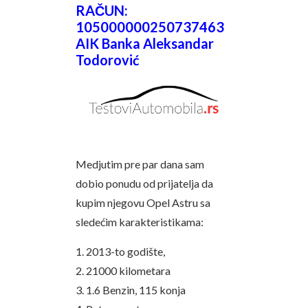
RAČUN:
105000000250737463
AIK Banka Aleksandar
Todorović
Medjutim pre par dana sam
dobio ponudu od prijatelja da
kupim njegovu Opel Astru sa
sledećim karakteristikama:
1. 2013-to godište,
2. 21000 kilometara
3. 1.6 Benzin, 115 konja