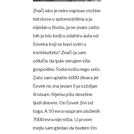
Znači ako je neko napisao stotine
tekstova o automobilima a ja
nijedan u životu, ja ne znam zašto
bih ja bio bolji u odabiru auta od
čoveka koji se bavi ovim u
kontinuitetu? Znači ja sam
odlučio da ipak verujem više
gospodinu Todoroviću nego sebi.
Zato sam uplatio 6000 dinara jer
čovek ne zna jesam li ja ozbiljan
ili nisam. Njemu pišu desetine
ljudi dnevno. On čovek živi od
toga. A 50 evra naspram uloženih
7000 evra nije ništa. U prvom
mejlu sam gledao da budem što