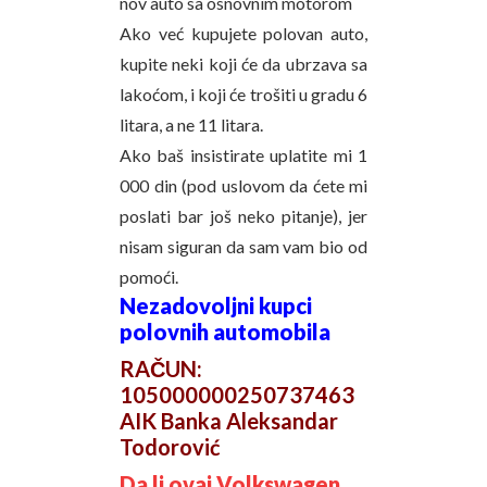
nov auto sa osnovnim motorom
Ako već kupujete polovan auto,
kupite neki koji će da ubrzava sa
lakoćom, i koji će trošiti u gradu 6
litara, a ne 11 litara.
Ako baš insistirate uplatite mi 1
000 din (pod uslovom da ćete mi
poslati bar još neko pitanje), jer
nisam siguran da sam vam bio od
pomoći.
Nezadovoljni kupci
polovnih automobila
RAČUN:
105000000250737463
AIK Banka Aleksandar
Todorović
Da li ovaj Volkswagen