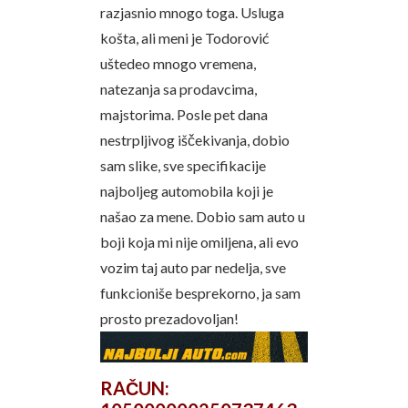
razjasnio mnogo toga. Usluga
košta, ali meni je Todorović
uštedeo mnogo vremena,
natezanja sa prodavcima,
majstorima. Posle pet dana
nestrpljivog iščekivanja, dobio
sam slike, sve specifikacije
najboljeg automobila koji je
našao za mene. Dobio sam auto u
boji koja mi nije omiljena, ali evo
vozim taj auto par nedelja, sve
funkcioniše besprekorno, ja sam
prosto prezadovoljan!
RAČUN: