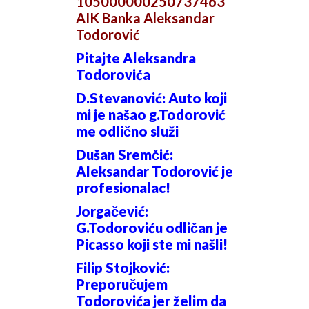
105000000250737463
AIK Banka Aleksandar
Todorović
Pitajte Aleksandra
Todorovića
D.Stevanović: Auto koji
mi je našao g.Todorović
me odlično služi
Dušan Sremčić:
Aleksandar Todorović je
profesionalac!
Jorgačević:
G.Todoroviću odličan je
Picasso koji ste mi našli!
Filip Stojković:
Preporučujem
Todorovića jer želim da