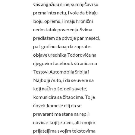
vas angažuju ili ne, sumnjičavi su
prema internetu, i vole da biraju
boju, opremu, i imaju hronični
nedostatak poverenja. Svima
predlažem da odvoje par meseci,
pa i godinu dana, da zaprate
objave urednika Todorovića na
njegovim facebook stranicama
Testovi Automobila Srbija i
Najbolji Auto, i da se uvere na
koji način piše, deli savete,
komunicira sa čitaocima. To je
čovek kome je cilj da se
prevarantima stane na rep, i
novinar koji je meni, ali i mojim
prijateljima svojim tekstovima