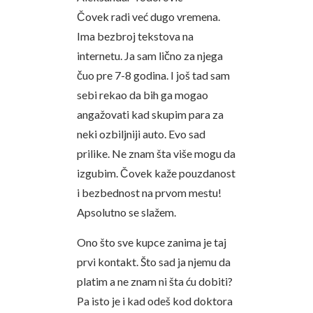
Čovek radi već dugo vremena.
Ima bezbroj tekstova na
internetu. Ja sam lično za njega
čuo pre 7-8 godina. I još tad sam
sebi rekao da bih ga mogao
angažovati kad skupim para za
neki ozbiljniji auto. Evo sad
prilike. Ne znam šta više mogu da
izgubim. Čovek kaže pouzdanost
i bezbednost na prvom mestu!
Apsolutno se slažem.
Ono što sve kupce zanima je taj
prvi kontakt. Što sad ja njemu da
platim a ne znam ni šta ću dobiti?
Pa isto je i kad odeš kod doktora