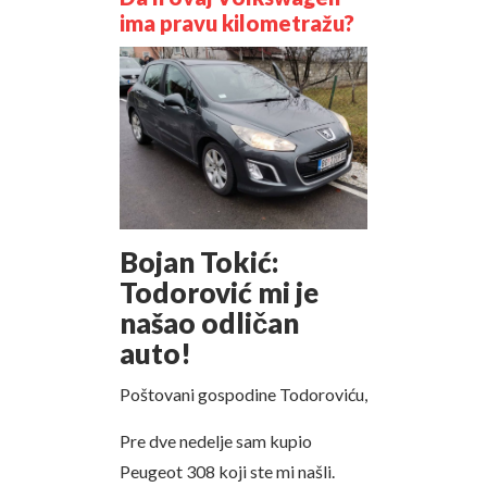
ima pravu kilometražu?
Bojan Tokić:
Todorović mi je
našao odličan
auto!
Poštovani gospodine Todoroviću,
Pre dve nedelje sam kupio
Peugeot 308 koji ste mi našli.