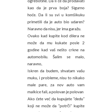
ogrebotine. Da li će da prodavati
kao da je prva boja? Sigurno
hoće. Da li su svi u komšikuku
primetili da je auto bio udaren?
Naravno da nisu, jer ima garažu.
Ovako kad kupite kod dilera ne
može da mu kukate posle 2
godine kad vaš nešto crkne na
automobilu. Šalim se malo,
naravno,
Iskren da budem, shvatam vašu
muku, i probleme, nisu to nikako
male pare, za nov auto vam
malkice fali, a polovan je polovan
Ako ćete već da kupujete “dedu”
koji ne može da “potrči” kupite