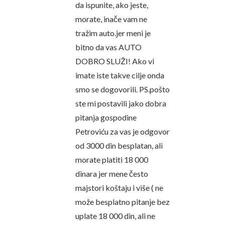
da ispunite, ako jeste,
morate, inače vam ne
tražim auto.jer meni je
bitno da vas AUTO
DOBRO SLUŽI! Ako vi
imate iste takve cilje onda
smo se dogovorili. PS.pošto
ste mi postavili jako dobra
pitanja gospodine
Petroviću za vas je odgovor
od 3000 din besplatan, ali
morate platiti 18 000
dinara jer mene često
majstori koštaju i više ( ne
može besplatno pitanje bez
uplate 18 000 din, ali ne