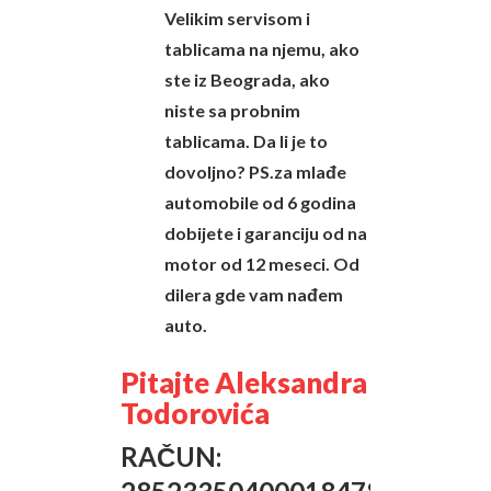
Velikim servisom i
tablicama na njemu, ako
ste iz Beograda, ako
niste sa probnim
tablicama. Da li je to
dovoljno? PS.za mlađe
automobile od 6 godina
dobijete i garanciju od na
motor od 12 meseci. Od
dilera gde vam nađem
auto.
Pitajte Aleksandra
Todorovića
RAČUN: