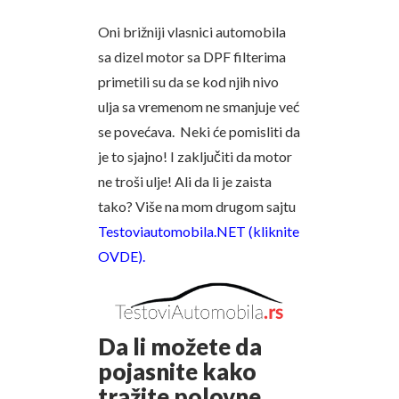
Oni brižniji vlasnici automobila
sa dizel motor sa DPF filterima
primetili su da se kod njih nivo
ulja sa vremenom ne smanjuje već
se povećava. Neki će pomisliti da
je to sjajno! I zaključiti da motor
ne troši ulje! Ali da li je zaista
tako? Više na mom drugom sajtu
Testoviautomobila.NET (kliknite
OVDE).
Da li možete da
pojasnite kako
tražite polovne