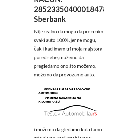
285233504000184788
Sberbank
Nije realno da mogu da procenim
svaki auto 100%, jer ne mogu,
čak i kad imam tri moja majstora
pored sebe, možemo da
pregledamo ono što možemo,
možemo da provozamo auto.
i možemo da gledamo kola tamo
gde nismo imali problema u