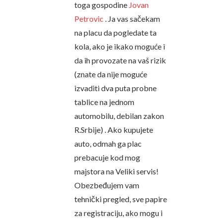
toga gospodine
Jovan
Petrovic
. Ja vas sačekam
na placu da pogledate ta
kola, ako je ikako moguće i
da ih provozate na vaš rizik
(znate da nije moguće
izvaditi dva puta probne
tablice na jednom
automobilu, debilan zakon
R.Srbije) . Ako kupujete
auto, odmah ga plac
prebacuje kod mog
majstora na Veliki servis!
Obezbeđujem vam
tehnički pregled, sve papire
za registraciju, ako mogu i