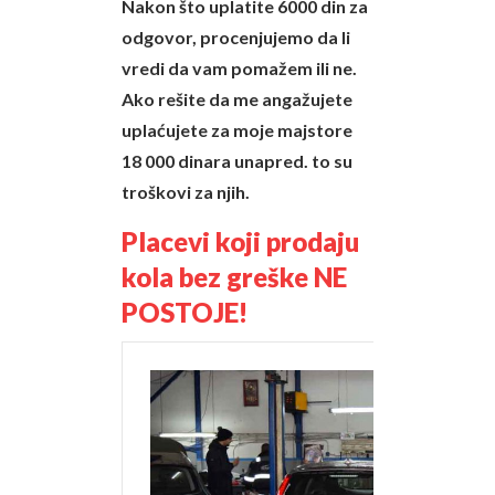
Nakon što uplatite 6000 din za
odgovor, procenjujemo da li
vredi da vam pomažem ili ne.
Ako rešite da me angažujete
uplaćujete za moje majstore
18 000 dinara unapred. to su
troškovi za njih.
Placevi koji prodaju
kola bez greške NE
POSTOJE!