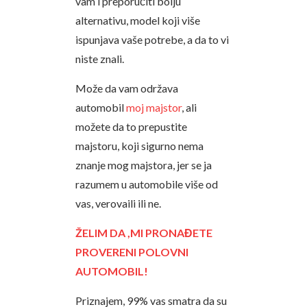
vam i preporučiti bolju
alternativu, model koji više
ispunjava vaše potrebe, a da to vi
niste znali.
Može da vam održava
automobil
moj majstor
, ali
možete da to prepustite
majstoru, koji sigurno nema
znanje mog majstora, jer se ja
razumem u automobile više od
vas, verovaili ili ne.
ŽELIM DA ,MI PRONAĐETE
PROVERENI POLOVNI
AUTOMOBIL!
Priznajem, 99% vas smatra da su