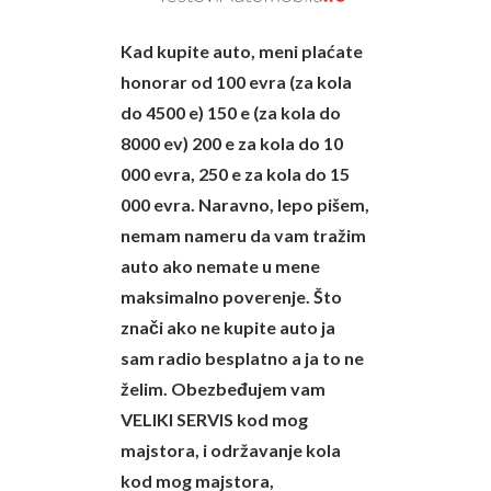
Kad kupite auto, meni plaćate
honorar od 100 evra (za kola
do 4500 e) 150 e (za kola do
8000 ev) 200 e za kola do 10
000 evra, 250 e za kola do 15
000 evra. Naravno, lepo pišem,
nemam nameru da vam tražim
auto ako nemate u mene
maksimalno poverenje. Što
znači ako ne kupite auto ja
sam radio besplatno a ja to ne
želim. Obezbeđujem vam
VELIKI SERVIS kod mog
majstora, i održavanje kola
kod mog majstora,