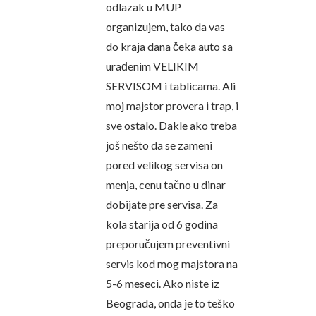
odlazak u MUP
organizujem, tako da vas
do kraja dana čeka auto sa
urađenim VELIKIM
SERVISOM i tablicama. Ali
moj majstor provera i trap, i
sve ostalo. Dakle ako treba
još nešto da se zameni
pored velikog servisa on
menja, cenu tačno u dinar
dobijate pre servisa. Za
kola starija od 6 godina
preporučujem preventivni
servis kod mog majstora na
5-6 meseci. Ako niste iz
Beograda, onda je to teško