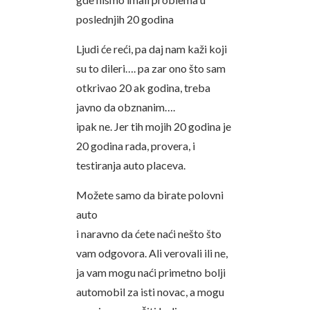
poslednjih 20 godina
Ljudi će reći, pa daj nam kaži koji
su to dileri…. pa zar ono što sam
otkrivao 20 ak godina, treba
javno da obznanim….
ipak ne. Jer tih mojih 20 godina je
20 godina rada, provera, i
testiranja auto placeva.
Možete samo da birate polovni
auto
i naravno da ćete naći nešto što
vam odgovora. Ali verovali ili ne,
ja vam mogu naći primetno bolji
automobil za isti novac, a mogu