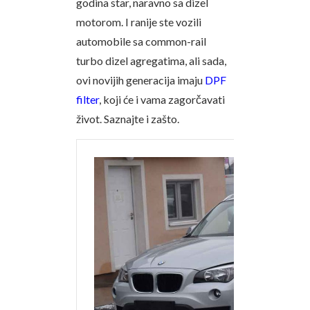
godina star, naravno sa dizel
motorom. I ranije ste vozili
automobile sa common-rail
turbo dizel agregatima, ali sada,
ovi novijih generacija imaju
DPF
filter
, koji će i vama zagorčavati
život. Saznajte i zašto.