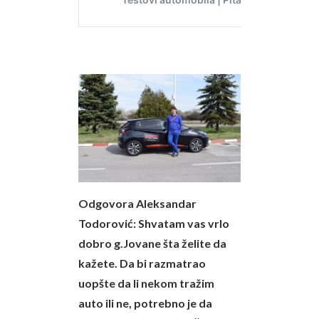
Odgovora Aleksandar
Todorović:
Shvatam vas vrlo
dobro g.Jovane šta želite da
kažete. Da bi razmatrao
uopšte da li nekom tražim
auto ili ne, potrebno je da