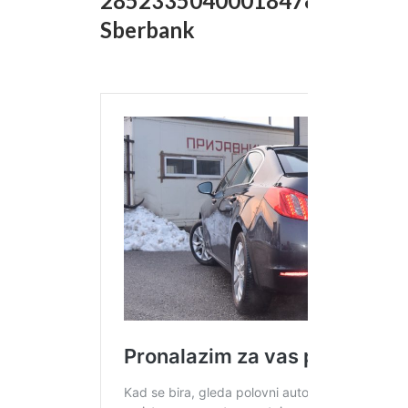
285233504000184788
Sberbank