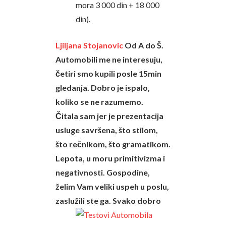
mora 3 000 din + 18 000
din).
Ljiljana Stojanovic
Od A do Š.
Automobili me ne interesuju,
četiri smo kupili posle 15min
gledanja. Dobro je ispalo,
koliko se ne razumemo.
Čitala sam jer je prezentacija
usluge savršena, što stilom,
što rečnikom, što gramatikom.
Lepota, u moru primitivizma i
negativnosti. Gospodine,
želim Vam veliki uspeh u poslu,
zaslužili ste ga. Svako dobro