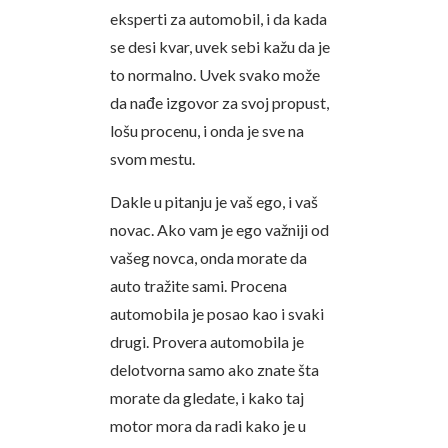
eksperti za automobil, i da kada
se desi kvar, uvek sebi kažu da je
to normalno. Uvek svako može
da nađe izgovor za svoj propust,
lošu procenu, i onda je sve na
svom mestu.
Dakle u pitanju je vaš ego, i vaš
novac. Ako vam je ego važniji od
vašeg novca, onda morate da
auto tražite sami. Procena
automobila je posao kao i svaki
drugi. Provera automobila je
delotvorna samo ako znate šta
morate da gledate, i kako taj
motor mora da radi kako je u