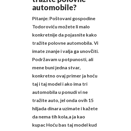
automobile?
Pitanje: Poštovani gospodine
Todoroviću možete li malo
konkretnije da pojasnite kako
tražite polovne automobila. Vi
imate znanje i valja ga unovčiti.
Podržavam u potpunosti, ali
mene buni jedna stvar,
konkretno ovaj primer ja hoću
taj i taj model i ako ima tri
automobila u ponudi vi ne
tražite auto, jel onda ovih 15
hiljada dinara uzimate i kažete
da nema tih kola,a ja kao
kupac Hoću bas taj model kud