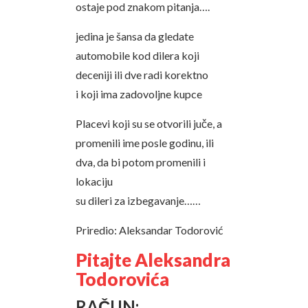
ostaje pod znakom pitanja….
jedina je šansa da gledate
automobile kod dilera koji
deceniji ili dve radi korektno
i koji ima zadovoljne kupce
Placevi koji su se otvorili juče, a
promenili ime posle godinu, ili
dva, da bi potom promenili i
lokaciju
su dileri za izbegavanje……
Priredio: Aleksandar Todorović
Pitajte Aleksandra
Todorovića
RAČUN: