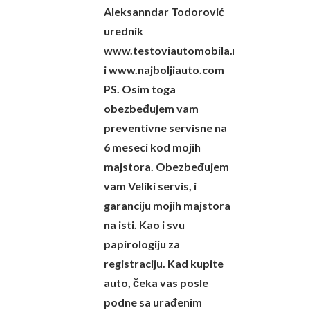
Aleksanndar Todorović
urednik
www.testoviautomobila.rs
i www.najboljiauto.com
PS. Osim toga
obezbeđujem vam
preventivne servisne na
6 meseci kod mojih
majstora. Obezbeđujem
vam Veliki servis, i
garanciju mojih majstora
na isti. Kao i svu
papirologiju za
registraciju. Kad kupite
auto, čeka vas posle
podne sa urađenim