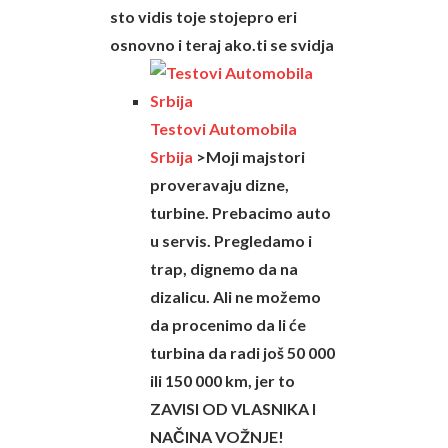
sto vidis toje stojepro eri
osnovno i teraj ako.ti se svidja
Testovi Automobila
Srbija
>Moji majstori
proveravaju dizne,
turbine. Prebacimo auto
u servis. Pregledamo i
trap, dignemo da na
dizalicu. Ali ne možemo
da procenimo da li će
turbina da radi još 50 000
ili 150 000 km, jer to
ZAVISI OD VLASNIKA I
NAČINA VOŽNJE!