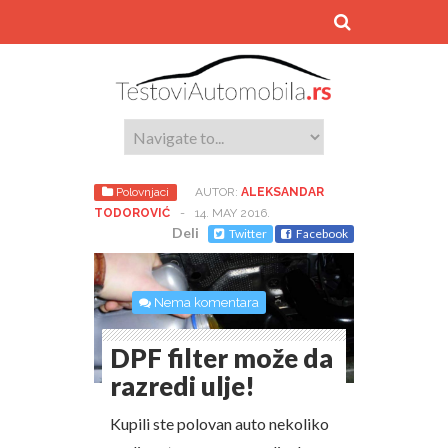
Polovnjaci
AUTOR:
ALEKSANDAR
TODOROVIĆ
-
14. MAY 2016.
Deli
Twitter
Facebook
Nema komentara
DPF filter može da
razredi ulje!
Kupili ste polovan auto nekoliko