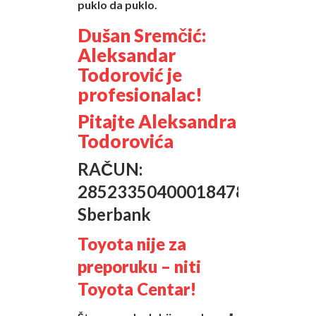
puklo da puklo.
Dušan Sremčić:
Aleksandar
Todorović je
profesionalac!
Pitajte Aleksandra
Todorovića
RAČUN:
285233504000184788
Sberbank
Toyota nije za
preporuku – niti
Toyota Centar!