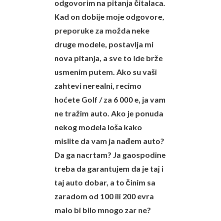
odgovorim na pitanja čitalaca.
Kad on dobije moje odgovore,
preporuke za možda neke
druge modele, postavlja mi
nova pitanja, a sve to ide brže
usmenim putem. Ako su vaši
zahtevi nerealni, recimo
hoćete Golf / za 6 000 e, ja vam
ne tražim auto. Ako je ponuda
nekog modela loša kako
mislite da vam ja nađem auto?
Da ga nacrtam? Ja gaospodine
treba da garantujem da je taj i
taj auto dobar, a to činim sa
zaradom od 100 ili 200 evra
malo bi bilo mnogo zar ne?