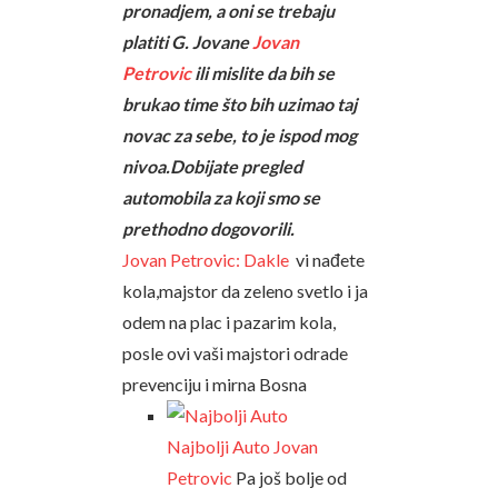
pronadjem, a oni se trebaju
platiti G. Jovane
Jovan
Petrovic
ili mislite da bih se
brukao time što bih uzimao taj
novac za sebe, to je ispod mog
nivoa.Dobijate pregled
automobila za koji smo se
prethodno dogovorili.
Jovan Petrovic: Dakle
vi nađete
kola,majstor da zeleno svetlo i ja
odem na plac i pazarim kola,
posle ovi vaši majstori odrade
prevenciju i mirna Bosna
Najbolji Auto
Jovan
Petrovic
Pa još bolje od