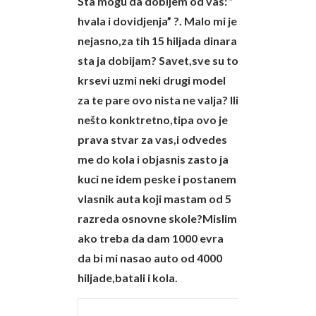
Šta mogu da dobijem od vas: ”
hvala i dovidjenja” ?. Malo mi je
nejasno,za tih 15 hiljada dinara
sta ja dobijam? Savet,sve su to
krsevi uzmi neki drugi model
za te pare ovo nista ne valja? Ili
nešto konktretno,tipa ovo je
prava stvar za vas,i odvedes
me do kola i objasnis zasto ja
kuci ne idem peske i postanem
vlasnik auta koji mastam od 5
razreda osnovne skole?Mislim
ako treba da dam 1000 evra
da bi mi nasao auto od 4000
hiljade,batali i kola.