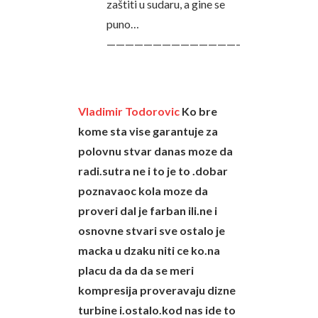
zaštiti u sudaru, a gine se
puno…
——————————————————————
Vladimir Todorovic
Ko bre
kome sta vise garantuje za
polovnu stvar danas moze da
radi.sutra ne i to je to .dobar
poznavaoc kola moze da
proveri dal je farban ili.ne i
osnovne stvari sve ostalo je
macka u dzaku niti ce ko.na
placu da da da se meri
kompresija proveravaju dizne
turbine i.ostalo.kod nas ide to