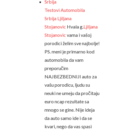
Testovi Automobila
Srbija
Ljiljana
Stojanovic
Hvala g.
Ljiljana
Stojanovic
vama i vašoj
porodici želim sve najbolje!
PS. meni je primarno kod
automobila da vam
preporučim
NAJBEZBEDNIJI auto za
vašu porodicu, ljudu su
neuki ne umeju da pročitaju
euro ncap rezultate sa
mnogo se gine. Nije ideja
da auto samo ide i da se
kvari, nego da vas spasi