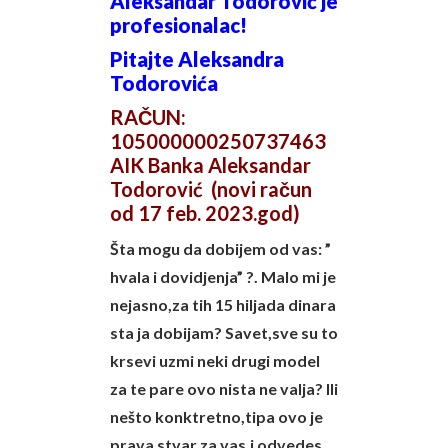
Aleksandar Todorović je
profesionalac!
Pitajte Aleksandra
Todorovića
RAČUN:
105000000250737463
AIK Banka Aleksandar
Todorović (novi račun
od 17 feb. 2023.god)
Šta mogu da dobijem od vas: ”
hvala i dovidjenja” ?. Malo mi je
nejasno,za tih 15 hiljada dinara
sta ja dobijam? Savet,sve su to
krsevi uzmi neki drugi model
za te pare ovo nista ne valja? Ili
nešto konktretno,tipa ovo je
prava stvar za vas,i odvedes