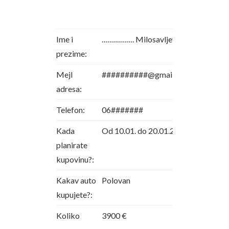
Ime i
……………. Milosavljević
prezime:
Mejl
##########@gmail.com
adresa:
Telefon:
06#######
Kada
Od 10.01. do 20.01.2020
planirate
kupovinu?:
Kakav auto
Polovan
kupujete?:
Koliko
3900 €