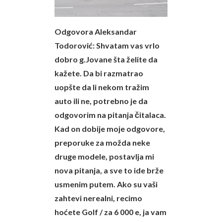
Odgovora Aleksandar
Todorović:
Shvatam vas vrlo
dobro g.Jovane šta želite da
kažete. Da bi razmatrao
uopšte da li nekom tražim
auto ili ne, potrebno je da
odgovorim na pitanja čitalaca.
Kad on dobije moje odgovore,
preporuke za možda neke
druge modele, postavlja mi
nova pitanja, a sve to ide brže
usmenim putem. Ako su vaši
zahtevi nerealni, recimo
hoćete Golf / za 6 000 e, ja vam