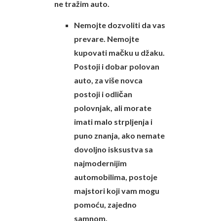
ne tražim auto.
Nemojte dozvoliti da vas
prevare. Nemojte
kupovati mačku u džaku.
Postoji i dobar polovan
auto, za više novca
postoji i odličan
polovnjak, ali morate
imati malo strpljenja i
puno znanja, ako nemate
dovoljno isksustva sa
najmodernijim
automobilima, postoje
majstori koji vam mogu
pomoću, zajedno
samnom.