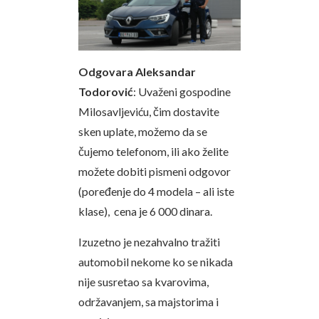
Odgovara Aleksandar
Todorović
: Uvaženi gospodine
Milosavljeviću, čim dostavite
sken uplate, možemo da se
čujemo telefonom, ili ako želite
možete dobiti pismeni odgovor
(poređenje do 4 modela – ali iste
klase), cena je 6 000 dinara.
Izuzetno je nezahvalno tražiti
automobil nekome ko se nikada
nije susretao sa kvarovima,
održavanjem, sa majstorima i