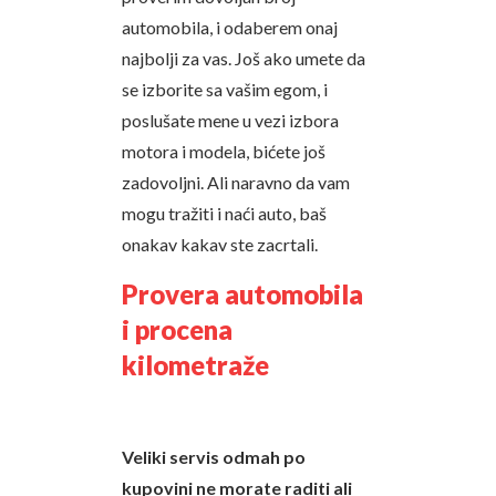
automobila, i odaberem onaj
najbolji za vas. Još ako umete da
se izborite sa vašim egom, i
poslušate mene u vezi izbora
motora i modela, bićete još
zadovoljni. Ali naravno da vam
mogu tražiti i naći auto, baš
onakav kakav ste zacrtali.
Provera automobila
i procena
kilometraže
Veliki servis odmah po
kupovini ne morate raditi ali