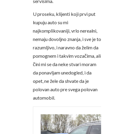
servisima.
U proseku, klijenti koji prvi put
kupuju auto su mi
najkomplikovaniji, vrlo nerealni,
nemaju dovoljno znanja, i sve je to
razumljivo, i naravno da želim da
pomognem i takvim vozačima, ali
čini mi se da neke stvari moram
da ponavljam unedogled, i da
opet, ne žele da shvate da je
polovan auto pre svega polovan
automobil.