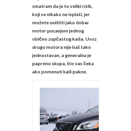
smatram da je to veliki rizik,
koji se nikako ne isplati, jer
možete uništiti jako dobar
motor pucanjem jednog
obično zupčastog kaiša. Uvoz
drugo motora nije baš tako
jednostavan, a generalna je
papreno skupa, što vas čeka
ako pomenuti kaiš pukne.