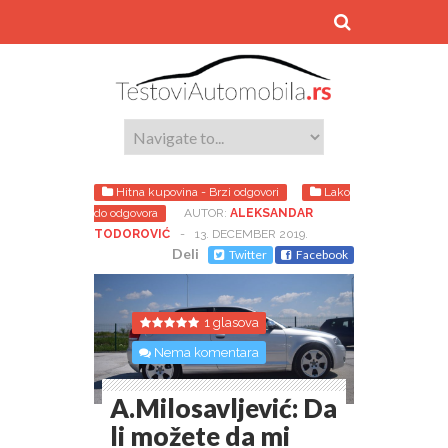
Hitna kupovina - Brzi odgovori
Lako
do odgovora
AUTOR:
ALEKSANDAR
TODOROVIĆ
-
13. DECEMBER 2019.
Deli
Twitter
Facebook
1 glasova
Nema komentara
A.Milosavljević: Da
li možete da mi