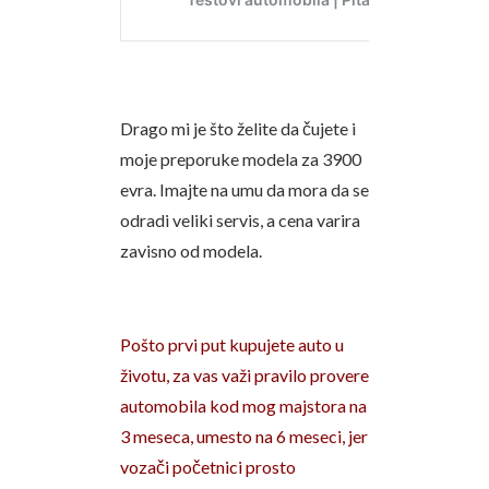
Drago mi je što želite da čujete i
moje preporuke modela za 3900
evra. Imajte na umu da mora da se
odradi veliki servis, a cena varira
zavisno od modela.
Pošto prvi put kupujete auto u
životu, za vas važi pravilo provere
automobila kod mog majstora na
3 meseca, umesto na 6 meseci, jer
vozači početnici prosto