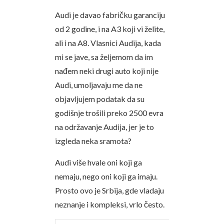
Audi je davao fabričku garanciju
od 2 godine, i na A3 koji vi želite,
ali i na A8. Vlasnici Audija, kada
mi se jave, sa željemom da im
nađem neki drugi auto koji nije
Audi, umoljavaju me da ne
objavljujem podatak da su
godišnje trošili preko 2500 evra
na održavanje Audija, jer je to
izgleda neka sramota?
Audi više hvale oni koji ga
nemaju, nego oni koji ga imaju.
Prosto ovo je Srbija, gde vladaju
neznanje i kompleksi, vrlo često.