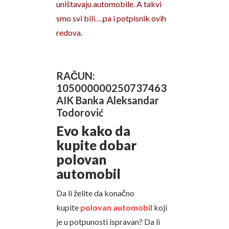
uništavaju automobile. A takvi
smo svi bili….pa i potpisnik ovih
redova.
RAČUN:
105000000250737463
AIK Banka Aleksandar
Todorović
Evo kako da
kupite dobar
polovan
automobil
Da li želite da konačno
kupite
polovan automobil
koji
je u potpunosti ispravan? Da li