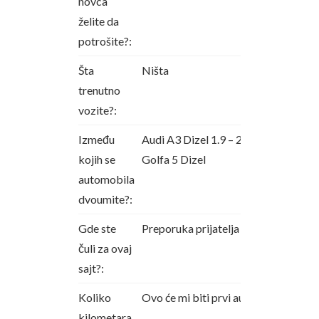
novca
želite da
potrošite?:
Šta
Ništa
trenutno
vozite?:
Između
Audi A3 Dizel 1.9 – 2.0 i
kojih se
Golfa 5 Dizel
automobila
dvoumite?:
Gde ste
Preporuka prijatelja
čuli za ovaj
sajt?:
Koliko
Ovo će mi biti prvi auto
kilometara