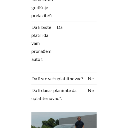
godišnje
prelazite?:
Da li biste
Da
platili da
vam
pronađem
auto?:
Da li ste već uplatili novac?:
Ne
Da li danas planirate da
Ne
uplatite novac?: