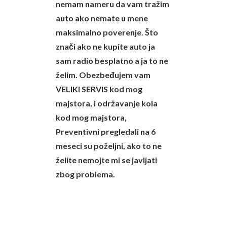
nemam nameru da vam tražim
auto ako nemate u mene
maksimalno poverenje. Što
znači ako ne kupite auto ja
sam radio besplatno a ja to ne
želim. Obezbeđujem vam
VELIKI SERVIS kod mog
majstora, i održavanje kola
kod mog majstora,
Preventivni pregledali na 6
meseci su poželjni, ako to ne
želite nemojte mi se javljati
zbog problema.