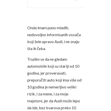
Onda imam puno mladih,
nedovoljno informisanih vozača
koji žele upravo Audi, i ne znaju
šta ih čeka.
Trudim se da ne gledam
automobile koji su stariji od 10
godina, jer proveravati,
preporučiti auto koji ima više od
10 godina je nemerljivo veliki
rizik, i za mene, i za moje
majstore, jer da Audi može lepo
da ide, bez kvarova preko 10