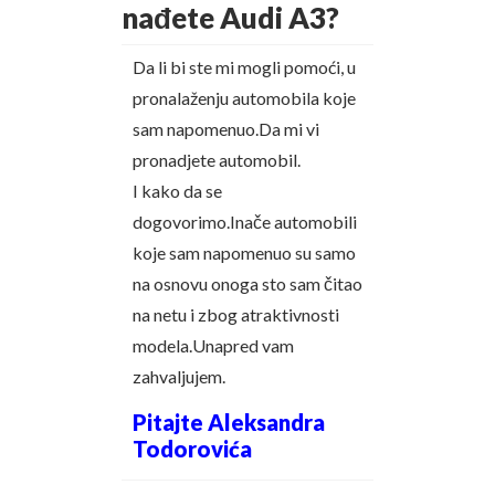
nađete Audi A3?
Da li bi ste mi mogli pomoći, u
pronalaženju automobila koje
sam napomenuo.Da mi vi
pronadjete automobil.
I kako da se
dogovorimo.Inače automobili
koje sam napomenuo su samo
na osnovu onoga sto sam čitao
na netu i zbog atraktivnosti
modela.Unapred vam
zahvaljujem.
Pitajte Aleksandra
Todorovića