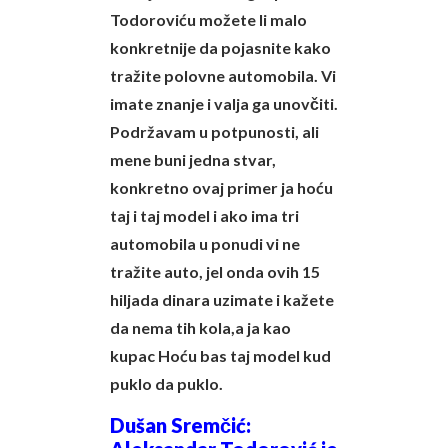
Todoroviću možete li malo
konkretnije da pojasnite kako
tražite polovne automobila. Vi
imate znanje i valja ga unovčiti.
Podržavam u potpunosti, ali
mene buni jedna stvar,
konkretno ovaj primer ja hoću
taj i taj model i ako ima tri
automobila u ponudi vi ne
tražite auto, jel onda ovih 15
hiljada dinara uzimate i kažete
da nema tih kola,a ja kao
kupac Hoću bas taj model kud
puklo da puklo.
Dušan Sremčić: