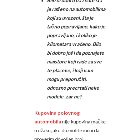
Bilo bi dobro da znate šta
je rađeno na automobilima
koji su uvezeni, šta je
tačno popravljano, kako je
popravljano, i koliko je
kilometara vraćeno. Bilo
bi dobro još i da poznajete
majstore koji rade za sve
te placeve, i koji vam
mogu preporučiti,
odnosno precrtati neke
modele, zar ne?
Kupovina polovnog
automobila
nije kupovina mačke
u džaku, ako dozvolite meni da
proverim dovoljan broj