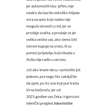
jer automobili nisu jeftni, nije
mudro da bacite nekoliko hiljada
evra na auto koji realno nije
moguće dovesti u red, jer se
prodaje svašta, a prodaje se jer
velika većina vas, ako ćemo biti
iskreni kupuje na sreću, ili uz
pomoć prijatelja, koji nikada u
živitu nije radio u servisu.
Još ako imate decu, razmislite još
jednom, pre nego što zaključite
da opet, po ko zna koji put treba
ići na (ne)sreću, jer od
2021.godine vas čeka i rigorozni
tehnički pregled.
Iskoristite