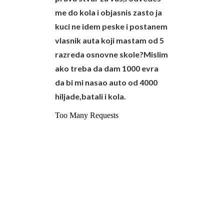
me do kola i objasnis zasto ja
kuci ne idem peske i postanem
vlasnik auta koji mastam od 5
razreda osnovne skole?Mislim
ako treba da dam 1000 evra
da bi mi nasao auto od 4000
hiljade,batali i kola.