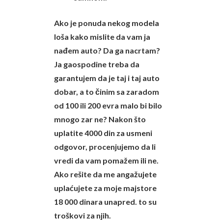
Ako je ponuda nekog modela
loša kako mislite da vam ja
nađem auto? Da ga nacrtam?
Ja gaospodine treba da
garantujem da je taj i taj auto
dobar, a to činim sa zaradom
od 100 ili 200 evra malo bi bilo
mnogo zar ne? Nakon što
uplatite 4000 din za usmeni
odgovor, procenjujemo da li
vredi da vam pomažem ili ne.
Ako rešite da me angažujete
uplaćujete za moje majstore
18 000 dinara unapred. to su
troškovi za njih.