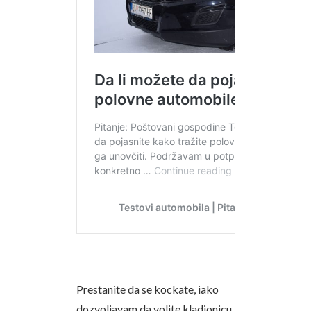
Prestanite da se kockate, iako
dozvoljavam da volite kladionicu,