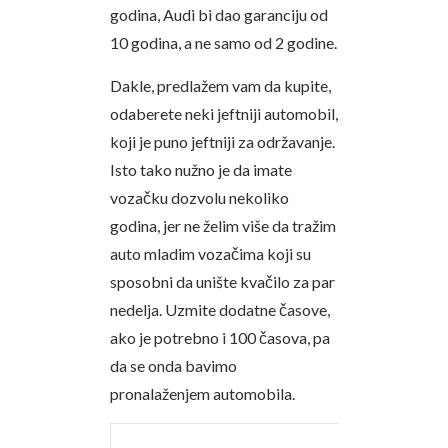
godina, Audi bi dao garanciju od
10 godina, a ne samo od 2 godine.
Dakle, predlažem vam da kupite,
odaberete neki jeftniji automobil,
koji je puno jeftniji za održavanje.
Isto tako nužno je da imate
vozačku dozvolu nekoliko
godina, jer ne želim više da tražim
auto mladim vozačima koji su
sposobni da unište kvačilo za par
nedelja. Uzmite dodatne časove,
ako je potrebno i 100 časova, pa
da se onda bavimo
pronalaženjem automobila.