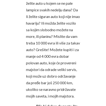
želite auto u kojem se ne pale
lampice svakih nedelju dana? Da
li želite siguran auto koji nije imao
havariju? Ili možda želite vozilo
sa kojim slobodno možete na
more, ili planinu? Mislite da vam
treba 10 000 evra ili više za takav
auto? Grešite! Možete kupiti i za
manje od 4 000 evra dobar
polovan auto, koje će provereni
majstori da odrade veliki servis,
koji može uz dobro održavanje
da pređe bar još 250 000 km,
ukoliko se naravno pridržavate
mojih saveta, i mojih majstora.