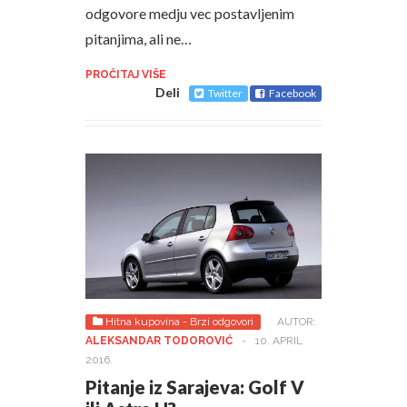
odgovore medju vec postavljenim
pitanjima, ali ne…
PROČITAJ VIŠE
Deli
Twitter
Facebook
Hitna kupovina - Brzi odgovori
AUTOR:
ALEKSANDAR TODOROVIĆ
-
10. APRIL
2016.
Pitanje iz Sarajeva: Golf V