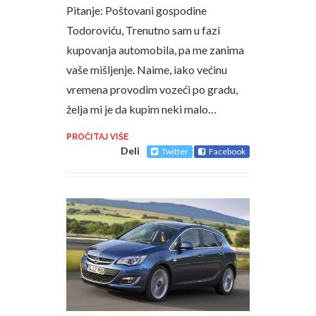
Pitanje: Poštovani gospodine
Todoroviću, Trenutno sam u fazi
kupovanja automobila, pa me zanima
vaše mišljenje. Naime, iako većinu
vremena provodim vozeći po gradu,
želja mi je da kupim neki malo…
PROČITAJ VIŠE
Deli
Twitter
Facebook