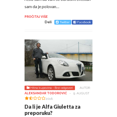
sam da je polovan…
PROČITAJ VIŠE
Deli
Twitter
Facebook
Hitna kupovina - Brzi odgovori
AUTOR:
ALEKSANDAR TODOROVIĆ
-
9. AUGUST
2016.
Da li je Alfa Giuletta za
preporuku?