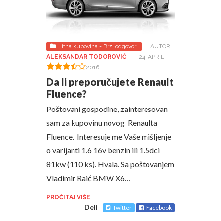
Hitna kupovina - Brzi odgovori
AUTOR:
ALEKSANDAR TODOROVIĆ
-
24. APRIL
2016.
Da li preporučujete Renault
Fluence?
Poštovani gospodine, zainteresovan
sam za kupovinu novog Renaulta
Fluence. Interesuje me Vaše mišljenje
o varijanti 1.6 16v benzin ili 1.5dci
81kw (110 ks). Hvala. Sa poštovanjem
Vladimir Raić BMW X6…
PROČITAJ VIŠE
Deli
Twitter
Facebook