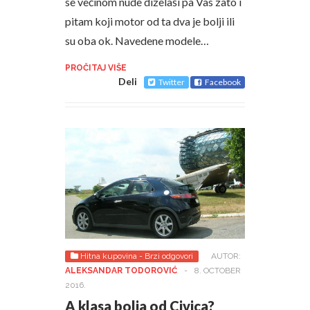
se većinom nude dizelaši pa Vas zato i
pitam koji motor od ta dva je bolji ili
su oba ok. Navedene modele…
PROČITAJ VIŠE
Deli
Twitter
Facebook
Hitna kupovina - Brzi odgovori
AUTOR:
ALEKSANDAR TODOROVIĆ
-
8. OCTOBER
2016.
A klasa bolja od Civica?