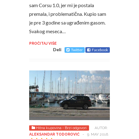
sam Corsu 1.0, jer mi je postala
premala, i problematična. Kupio sam
je pre 3 godine sa ugrađenim gasom.
Svakog meseca…
PROČITAJ VIŠE
Deli
Twitter
Facebook
Hitna kupovina - Brzi odgovori
AUTOR:
ALEKSANDAR TODOROVIĆ
-
9. MAY 2016.