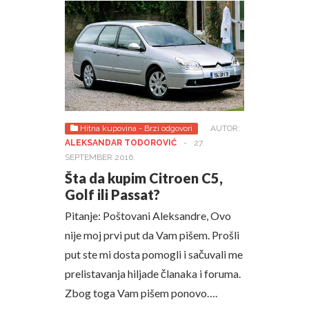
Hitna kupovina - Brzi odgovori
AUTOR:
ALEKSANDAR TODOROVIĆ
-
27.
SEPTEMBER 2016.
Šta da kupim Citroen C5,
Golf ili Passat?
Pitanje: Poštovani Aleksandre, Ovo
nije moj prvi put da Vam pišem. Prošli
put ste mi dosta pomogli i sačuvali me
prelistavanja hiljade članaka i foruma.
Zbog toga Vam pišem ponovo….