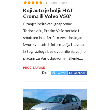
SEPTEMBER 2016.
Koji auto je bolji: FIAT
Croma ili Volvo V50?
Pitanje: Poštovani gospodine
Todoroviću, Pratim Vaše portale i
smatram ih za izričito verodostojan
izvor kvalitetnih informacija i saveta.
Iz tog razloga bez dvoumljenja voljno
plaćam za Vaš odgovor i mišljenje….
PROČITAJ VIŠE
Deli
Twitter
Facebook