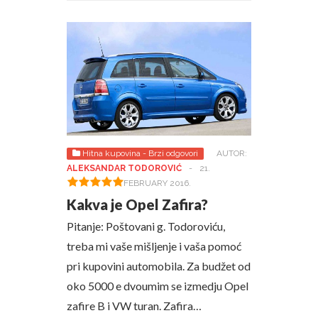
Hitna kupovina - Brzi odgovori
AUTOR:
ALEKSANDAR TODOROVIĆ
-
21.
FEBRUARY 2016.
Kakva je Opel Zafira?
Pitanje: Poštovani g. Todoroviću,
treba mi vaše mišljenje i vaša pomoć
pri kupovini automobila. Za budžet od
oko 5000 e dvoumim se izmedju Opel
zafire B i VW turan. Zafira…