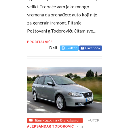
veliki. Trebaće vam jako mnogo
vremena da pronađete auto koji nije
za generalni remont. Pitanje:
Poštovani g.Todoroviću čitam sve…
PROČITAJ VIŠE
Deli
Twitter
Facebook
Hitna kupovina - Brzi odgovori
AUTOR:
ALEKSANDAR TODOROVIĆ
-
3.