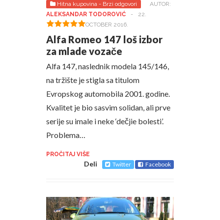
Hitna kupovina - Brzi odgovori
AUTOR:
ALEKSANDAR TODOROVIĆ
-
22.
OCTOBER 2016.
Alfa Romeo 147 loš izbor
za mlade vozače
Alfa 147, naslednik modela 145/146,
na tržište je stigla sa titulom
Evropskog automobila 2001. godine.
Kvalitet je bio sasvim solidan, ali prve
serije su imale i neke ‘dečjie bolesti’.
Problema…
PROČITAJ VIŠE
Deli
Twitter
Facebook