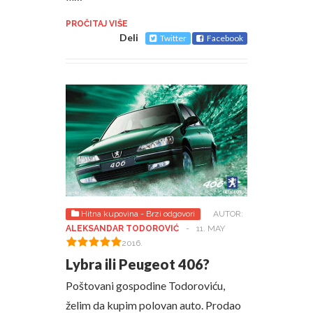
PROČITAJ VIŠE
Deli
Twitter
Facebook
Hitna kupovina - Brzi odgovori
AUTOR:
ALEKSANDAR TODOROVIĆ
-
11. MAY
2016.
Lybra ili Peugeot 406?
Poštovani gospodine Todoroviću,
želim da kupim polovan auto. Prodao