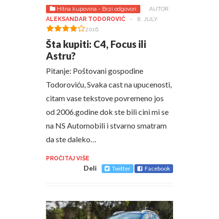
Hitna kupovina - Brzi odgovori
AUTOR:
ALEKSANDAR TODOROVIĆ
-
8. JULY
2016.
Šta kupiti: C4, Focus ili
Astru?
Pitanje: Poštovani gospodine
Todoroviću, Svaka cast na upucenosti,
citam vase tekstove povremeno jos
od 2006.godine dok ste bili cini mi se
na NS Automobili i stvarno smatram
da ste daleko…
PROČITAJ VIŠE
Deli
Twitter
Facebook