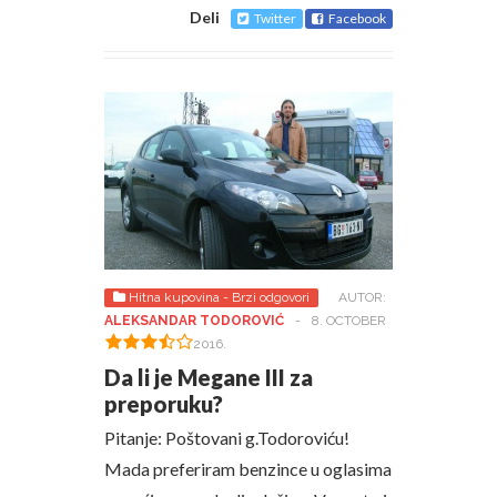
Deli
Twitter
Facebook
Hitna kupovina - Brzi odgovori
AUTOR:
ALEKSANDAR TODOROVIĆ
-
8. OCTOBER
2016.
Da li je Megane III za
preporuku?
Pitanje: Poštovani g.Todoroviću!
Mada preferiram benzince u oglasima