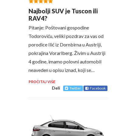
Najbolji SUV je Tuscon ili
RAV4?
Pitanje: Poštovani gospodine
Todoroviću, veliki pozdrav za vas od
porodice Ilić iz Dornbirna u Austriji,
pokrajina Vorarlberg. Živim u Austriji
4 godine, imamo polovni automobil
neaveden u opisu iznad, koji se…
PROČITAJ VIŠE
Deli
Twitter
Facebook