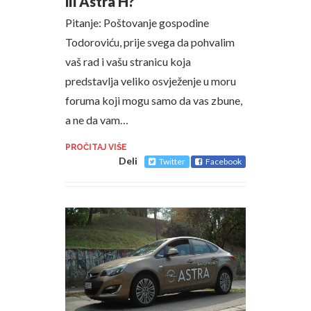
ili Astra H?
Pitanje: Poštovanje gospodine
Todoroviću, prije svega da pohvalim
vaš rad i vašu stranicu koja
predstavlja veliko osvježenje u moru
foruma koji mogu samo da vas zbune,
a ne da vam…
PROČITAJ VIŠE
Deli
Twitter
Facebook