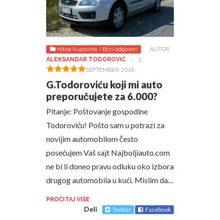
Hitna kupovina - Brzi odgovori
AUTOR:
ALEKSANDAR TODOROVIĆ
-
2.
SEPTEMBER 2016.
G.Todoroviću koji mi auto
preporučujete za 6.000?
Pitanje: Poštovanje gospodine
Todoroviću! Pošto sam u potrazi za
novijim automobilom često
posećujem Vaš sajt Najboljiauto.com
ne bi li doneo pravu odluku oko izbora
drugog automobila u kući. Mislim da…
PROČITAJ VIŠE
Deli
Twitter
Facebook