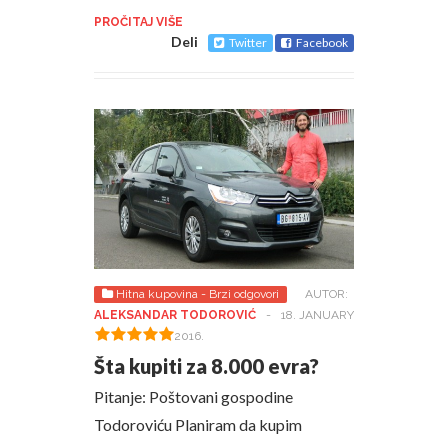
PROČITAJ VIŠE
Deli
Twitter
Facebook
Hitna kupovina - Brzi odgovori
AUTOR:
ALEKSANDAR TODOROVIĆ
-
18. JANUARY
2016.
Šta kupiti za 8.000 evra?
Pitanje: Poštovani gospodine
Todoroviću Planiram da kupim