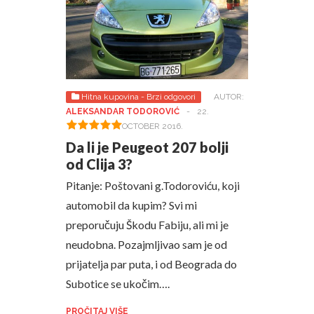
Hitna kupovina - Brzi odgovori
AUTOR:
ALEKSANDAR TODOROVIĆ
-
22.
OCTOBER 2016.
Da li je Peugeot 207 bolji
od Clija 3?
Pitanje: Poštovani g.Todoroviću, koji
automobil da kupim? Svi mi
preporučuju Škodu Fabiju, ali mi je
neudobna. Pozajmljivao sam je od
prijatelja par puta, i od Beograda do
Subotice se ukočim….
PROČITAJ VIŠE