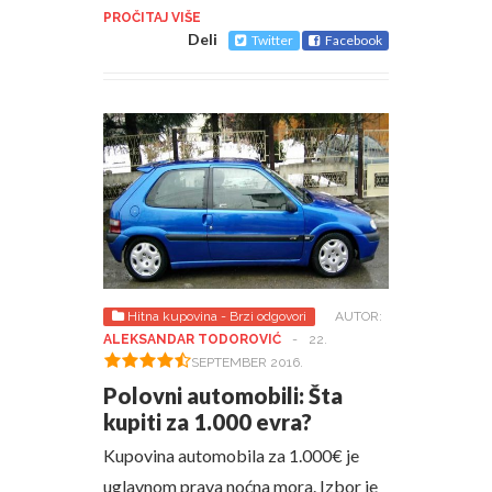
PROČITAJ VIŠE
Deli
Twitter
Facebook
Hitna kupovina - Brzi odgovori
AUTOR:
ALEKSANDAR TODOROVIĆ
-
22.
SEPTEMBER 2016.
Polovni automobili: Šta
kupiti za 1.000 evra?
Kupovina automobila za 1.000€ je
uglavnom prava noćna mora. Izbor je