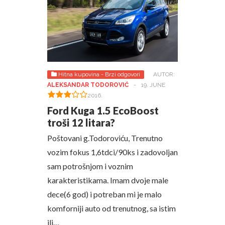
Hitna kupovina - Brzi odgovori
AUTOR:
ALEKSANDAR TODOROVIĆ
-
19. JUNE
2016.
Ford Kuga 1.5 EcoBoost
troši 12 litara?
Poštovani g.Todoroviću, Trenutno
vozim fokus 1,6tdci/90ks i zadovoljan
sam potrošnjom i voznim
karakteristikama. Imam dvoje male
dece(6 god) i potreban mi je malo
komforniji auto od trenutnog, sa istim
ili…