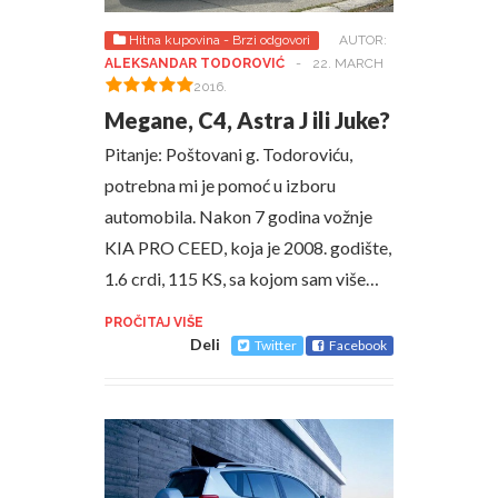
Hitna kupovina - Brzi odgovori
AUTOR:
ALEKSANDAR TODOROVIĆ
-
22. MARCH
2016.
Megane, C4, Astra J ili Juke?
Pitanje: Poštovani g. Todoroviću,
potrebna mi je pomoć u izboru
automobila. Nakon 7 godina vožnje
KIA PRO CEED, koja je 2008. godište,
1.6 crdi, 115 KS, sa kojom sam više…
PROČITAJ VIŠE
Deli
Twitter
Facebook