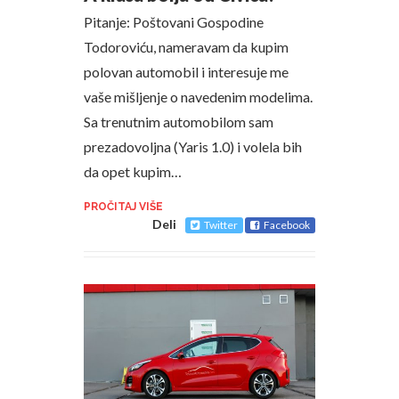
Pitanje: Poštovani Gospodine
Todoroviću, nameravam da kupim
polovan automobil i interesuje me
vaše mišljenje o navedenim modelima.
Sa trenutnim automobilom sam
prezadovoljna (Yaris 1.0) i volela bih
da opet kupim…
PROČITAJ VIŠE
Deli
Twitter
Facebook