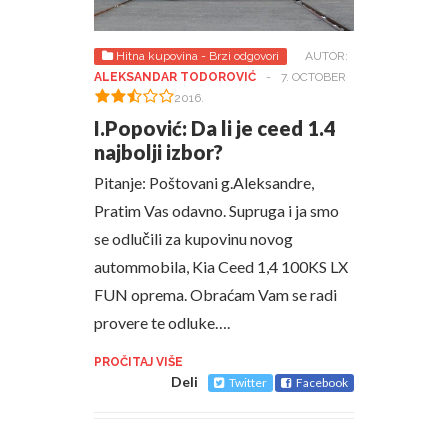
Hitna kupovina - Brzi odgovori
AUTOR:
ALEKSANDAR TODOROVIĆ
-
7. OCTOBER
2016.
I.Popović: Da li je ceed 1.4
najbolji izbor?
Pitanje: Poštovani g.Aleksandre,
Pratim Vas odavno. Supruga i ja smo
se odlučili za kupovinu novog
autommobila, Kia Ceed 1,4 100KS LX
FUN oprema. Obraćam Vam se radi
provere te odluke….
PROČITAJ VIŠE
Deli
Twitter
Facebook