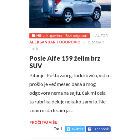
Hitna kupovina - Brzi odgovori
AUTOR:
ALEKSANDAR TODOROVIĆ
-
2. MARCH
2016.
Posle Alfe 159 želim brz
SUV
Pitanje: Poštovani g.Todoroviću, vidim
prošlo je već mesec dana a mog
odgovora nema na sajtu, čak mi cela
ta rubrika deluje nekako zamrlo. Ne
znam ni da li sam ja…
PROČITAJ VIŠE
Deli
Twitter
Facebook