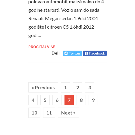
polovan automobil, maksimalno do 4
godine starosti. Vozio sam do sada
Renault Megan sedan 1.9dci 2004
godište i citroen C5 1.6hdi 2012
god….
PROČITAJ VIŠE
Deli
Twitter
Facebook
« Previous
1
2
3
4
5
6
7
8
9
10
11
Next »