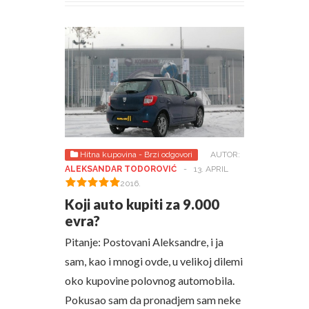
Hitna kupovina - Brzi odgovori
AUTOR:
ALEKSANDAR TODOROVIĆ
-
13. APRIL
2016.
Koji auto kupiti za 9.000
evra?
Pitanje: Postovani Aleksandre, i ja
sam, kao i mnogi ovde, u velikoj dilemi
oko kupovine polovnog automobila.
Pokusao sam da pronadjem sam neke