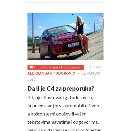
Hitna kupovina - Brzi odgovori
AUTOR:
ALEKSANDAR TODOROVIĆ
-
11. AUGUST
2016.
Da li je C4 za preporuku?
Pitanje: Postovani g. Todoroviću,
kupujem svoj prvi automobil u životu,
a pošto ste mi oduševili vašim
tekstovima, savetima i odgovorima,
rešio sam da vam se obratim. Svestan