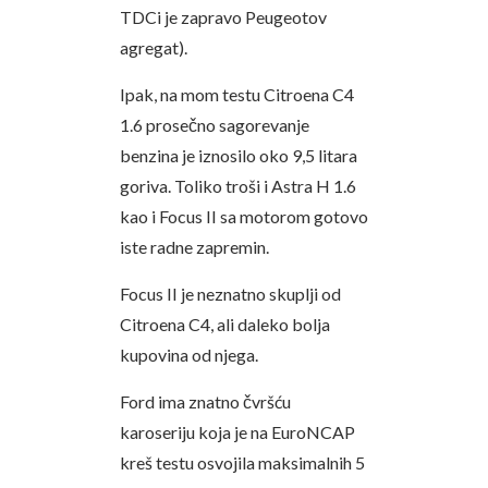
TDCi je zapravo Peugeotov
agregat).
Ipak, na mom testu Citroena C4
1.6 prosečno sagorevanje
benzina je iznosilo oko 9,5 litara
goriva. Toliko troši i Astra H 1.6
kao i Focus II sa motorom gotovo
iste radne zapremin.
Focus II je neznatno skuplji od
Citroena C4, ali daleko bolja
kupovina od njega.
Ford ima znatno čvršću
karoseriju koja je na EuroNCAP
kreš testu osvojila maksimalnih 5