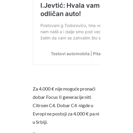
Za 4.000 € nije moguće pronaći
dobar Focus II generacije niti
Citroen C4. Dobar C4 nigde u
Evropi ne postoji za 4.000 € pa ni
u Srbiji.