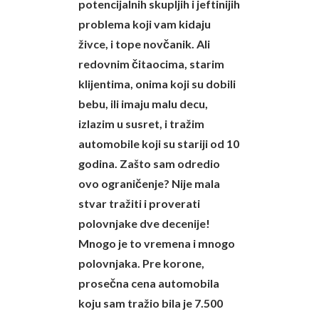
potencijalnih skupljih i jeftinijih
problema koji vam kidaju
živce, i tope novčanik. Ali
redovnim čitaocima, starim
klijentima, onima koji su dobili
bebu, ili imaju malu decu,
izlazim u susret, i tražim
automobile koji su stariji od 10
godina. Zašto sam odredio
ovo ograničenje? Nije mala
stvar tražiti i proverati
polovnjake dve decenije!
Mnogo je to vremena i mnogo
polovnjaka. Pre korone,
prosečna cena automobila
koju sam tražio bila je 7.500