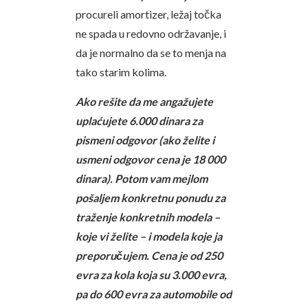
procureli amortizer, ležaj točka
ne spada u redovno održavanje, i
da je normalno da se to menja na
tako starim kolima.
Ako rešite da me angažujete
uplaćujete 6.000 dinara za
pismeni odgovor (ako želite i
usmeni odgovor cena je 18 000
dinara). Potom vam mejlom
pošaljem konkretnu ponudu za
traženje konkretnih modela –
koje vi želite – i modela koje ja
preporučujem. Cena je od 250
evra za kola koja su 3.000 evra,
pa do 600 evra za automobile od