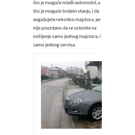
što je moguće mlađi automobil, u
što je moguće boljem stanju, i da
angažujete nekoliko majstora, jer
nije pouzdano da se oslonite na
mišljenje samo jednog majstora, i
samo jednog servisa.