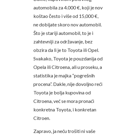
automobila za 4.000 €, koji je nov
koštao često i više od 15,000 €,
ne dobijate skoro nov automobil.
Što je stariji automobil, to je i
zahtevniji za održavanje, bez
obzira da li je to Toyota ili Opel.
Svakako, Toyota je pouzdanija od
Opela ili Citroena, ali u proseku, a
statistika je majka “pogrešnih
procena”. Dakle, nije dovoljno reći
Toyota je bolja kupovina od
Citroena, već se mora pronaći
konkretna Toyota, i konkretan
Citroen.
Zapravo, ja neću trošiti ni vaše