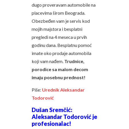
dugo proveravam automobile na
placevima širom Beograda.
Obezbeđen vam je servis kod
mojih majstora i besplatni
pregledi na 4 meseca u prvih
godinu dana. Besplatnu pomoć
imate oko prodaje automobila
koji vam nađem.
Trudnice,
porodice sa malom decom
imaju posebnu prednost!
Piše:
Urednik Aleksandar
Todorović
Dušan Sremčić:
Aleksandar Todorović je
profesionalac!