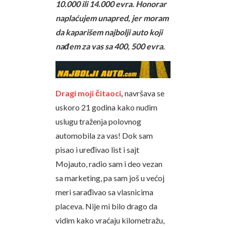
10.000 ili 14.000 evra. Honorar
naplaćujem unapred, jer moram
da kaparišem najbolji auto koji
nađem za vas sa 400, 500 evra.
Dragi moji čitaoci
,
navršava se
uskoro 21 godina kako nudim
uslugu traženja polovnog
automobila za vas! Dok sam
pisao i uređivao list i sajt
Mojauto, radio sam i deo vezan
sa marketing, pa sam još u većoj
meri sarađivao sa vlasnicima
placeva. Nije mi bilo drago da
vidim kako vraćaju kilometražu,