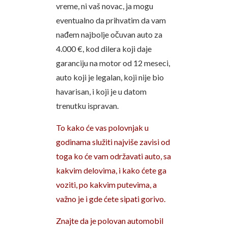
vreme, ni vaš novac, ja mogu
eventualno da prihvatim da vam
nađem najbolje očuvan auto za
4.000 €, kod dilera koji daje
garanciju na motor od 12 meseci,
auto koji je legalan, koji nije bio
havarisan, i koji je u datom
trenutku ispravan.
To kako će vas polovnjak u
godinama služiti najviše zavisi od
toga ko će vam održavati auto, sa
kakvim delovima, i kako ćete ga
voziti, po kakvim putevima, a
važno je i gde ćete sipati gorivo.
Znajte da je polovan automobil