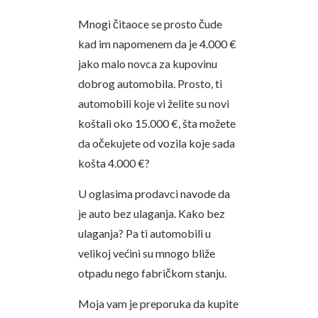
Mnogi čitaoce se prosto čude
kad im napomenem da je 4.000 €
jako malo novca za kupovinu
dobrog automobila. Prosto, ti
automobili koje vi želite su novi
koštali oko 15.000 €, šta možete
da očekujete od vozila koje sada
košta 4.000 €?
U oglasima prodavci navode da
je auto bez ulaganja. Kako bez
ulaganja? Pa ti automobili u
velikoj većini su mnogo bliže
otpadu nego fabričkom stanju.
Moja vam je preporuka da kupite