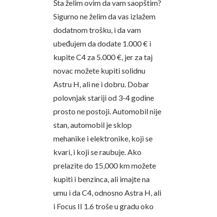
Šta želim ovim da vam saopštim?
Sigurno ne želim da vas izlažem
dodatnom trošku, i da vam
ubeđujem da dodate 1.000 € i
kupite C4 za 5.000 €, jer za taj
novac možete kupiti solidnu
Astru H, ali ne i dobru. Dobar
polovnjak stariji od 3-4 godine
prosto ne postoji. Automobil nije
stan, automobil je sklop
mehanike i elektronike, koji se
kvari, i koji se raubuje. Ako
prelazite do 15,000 km možete
kupiti i benzinca, ali imajte na
umu i da C4, odnosno Astra H, ali
i Focus II 1.6 troše u gradu oko