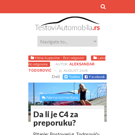
Hitna kupovina - Brzi odgovori
Lako
do odgovora
AUTOR:
ALEKSANDAR
TODOROVIĆ
-
11. AUGUST 2016.
Deli
Twitter
Facebook
Nema komentara
Da li je C4 za
preporuku?
Pitanje: Postovani g. Todoroviću,