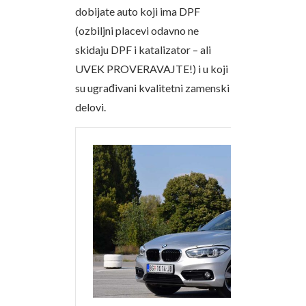
dobijate auto koji ima DPF
(ozbiljni placevi odavno ne
skidaju DPF i katalizator – ali
UVEK PROVERAVAJTE!) i u koji
su ugrađivani kvalitetni zamenski
delovi.