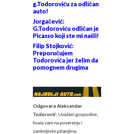
g.Todoroviću za odličan
auto!
Jorgačević:
G.Todoroviću odličan je
Picasso koji ste mi našli!
Filip Stojković:
Preporučujem
Todorovića jer želim da
pomognem drugima
Odgovara Aleksandar
Todorović
: Uvaženi gospodine,
hvala vam na poverenju i
zanimljivim pitanjima.