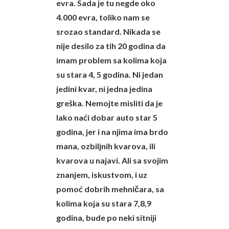
evra. Sada je tu negde oko
4.000 evra, toliko nam se
srozao standard. Nikada se
nije desilo za tih 20 godina da
imam problem sa kolima koja
su stara 4, 5 godina. Ni jedan
jedini kvar, ni jedna jedina
greška. Nemojte misliti da je
lako naći dobar auto star 5
godina, jer i na njima ima brdo
mana, ozbiljnih kvarova, ili
kvarova u najavi. Ali sa svojim
znanjem, iskustvom, i uz
pomoć dobrih mehničara, sa
kolima koja su stara 7,8,9
godina, bude po neki sitniji