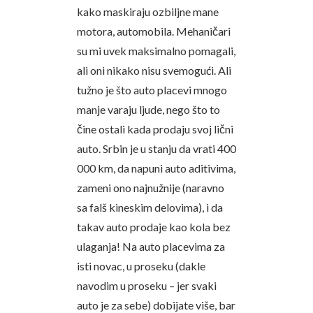
kako maskiraju ozbiljne mane
motora, automobila. Mehaničari
su mi uvek maksimalno pomagali,
ali oni nikako nisu svemogući. Ali
tužno je što auto placevi mnogo
manje varaju ljude, nego što to
čine ostali kada prodaju svoj lični
auto. Srbin je u stanju da vrati 400
000 km, da napuni auto aditivima,
zameni ono najnužnije (naravno
sa falš kineskim delovima), i da
takav auto prodaje kao kola bez
ulaganja! Na auto placevima za
isti novac, u proseku (dakle
navodim u proseku – jer svaki
auto je za sebe) dobijate više, bar