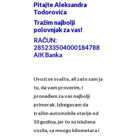
Pitajte Aleksandra
Todorovića
Tražim najbolji
polovnjak za vas!
RAČUN:
285233504000184788
AIK Banka
Uvozi se svašta, ali zato sam ja
tu, da vam proverim, i
pronađem za vas najbolji
primerak. Izbegavam da
tražim automobile starije od
10 godina, jer to su islužena
vozila, sa mnogo kilometara i