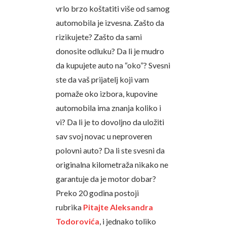
vrlo brzo koštatiti više od samog
automobila je izvesna. Zašto da
rizikujete? Zašto da sami
donosite odluku? Da li je mudro
da kupujete auto na “oko”? Svesni
ste da vaš prijatelj koji vam
pomaže oko izbora, kupovine
automobila ima znanja koliko i
vi? Da li je to dovoljno da uložiti
sav svoj novac u neproveren
polovni auto? Da li ste svesni da
originalna kilometraža nikako ne
garantuje da je motor dobar?
Preko 20 godina postoji
rubrika
Pitajte Aleksandra
Todorovića
, i jednako toliko