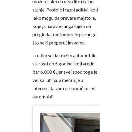
možete lako da utvrdite realno
stanje. Postoje i razni aditivi, koji
lako mogu da prevare majstore,
koje ja naravno angažujem da
pregledaju automobile pre nego
što neki preporučim vama.
Trudim se da tražim automobile
starosti do 5 godina, koji vrede
bar 6.000 €, jer sve ispod toga je
velika lutrija, a meni nije u
interesu da vam preporučim loš
automobil.