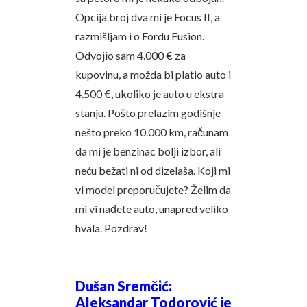
Opcija broj dva mi je Focus II, a
razmišljam i o Fordu Fusion.
Odvojio sam 4.000 € za
kupovinu, a možda bi platio auto i
4.500 €, ukoliko je auto u ekstra
stanju. Pošto prelazim godišnje
nešto preko 10.000 km, računam
da mi je benzinac bolji izbor, ali
neću bežati ni od dizelaša. Koji mi
vi model preporučujete? Želim da
mi vi nađete auto, unapred veliko
hvala. Pozdrav!
Dušan Sremčić:
Aleksandar Todorović je