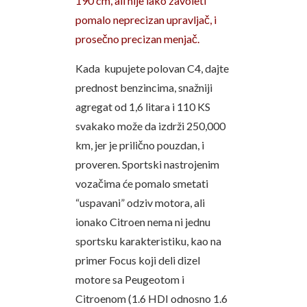
190 cm, ali nije lako zavoleti
pomalo neprecizan upravljač, i
prosečno precizan menjač.
Kada kupujete polovan C4, dajte
prednost benzincima, snažniji
agregat od 1,6 litara i 110 KS
svakako može da izdrži 250,000
km, jer je prilično pouzdan, i
proveren. Sportski nastrojenim
vozačima će pomalo smetati
“uspavani” odziv motora, ali
ionako Citroen nema ni jednu
sportsku karakteristiku, kao na
primer Focus koji deli dizel
motore sa Peugeotom i
Citroenom (1.6 HDI odnosno 1.6