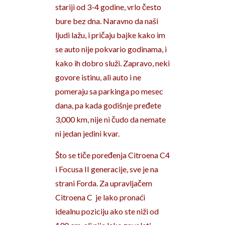
stariji od 3-4 godine, vrlo često
bure bez dna. Naravno da naši
ljudi lažu, i pričaju bajke kako im
se auto nije pokvario godinama, i
kako ih dobro služi. Zapravo, neki
govore istinu, ali auto i ne
pomeraju sa parkinga po mesec
dana, pa kada godišnje pređete
3,000 km, nije ni čudo da nemate
ni jedan jedini kvar.
Što se tiče poređenja Citroena C4
i Focusa II generacije, sve je na
strani Forda. Za upravljačem
Citroena C je lako pronaći
idealnu poziciju ako ste niži od