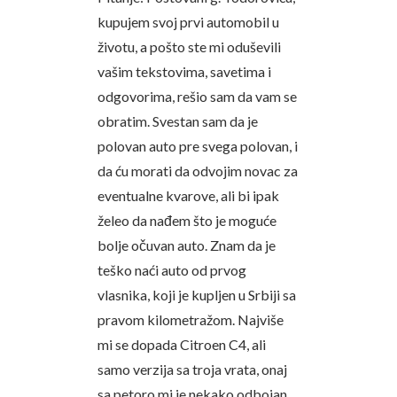
kupujem svoj prvi automobil u
životu, a pošto ste mi oduševili
vašim tekstovima, savetima i
odgovorima, rešio sam da vam se
obratim. Svestan sam da je
polovan auto pre svega polovan, i
da ću morati da odvojim novac za
eventualne kvarove, ali bi ipak
želeo da nađem što je moguće
bolje očuvan auto. Znam da je
teško naći auto od prvog
vlasnika, koji je kupljen u Srbiji sa
pravom kilometražom. Najviše
mi se dopada Citroen C4, ali
samo verzija sa troja vrata, onaj
sa petoro mi je nekako odbojan.