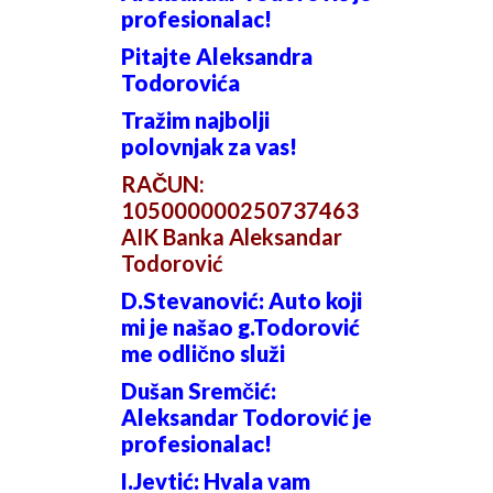
profesionalac!
Pitajte Aleksandra
Todorovića
Tražim najbolji
polovnjak za vas!
RAČUN:
105000000250737463
AIK Banka Aleksandar
Todorović
D.Stevanović: Auto koji
mi je našao g.Todorović
me odlično služi
Dušan Sremčić:
Aleksandar Todorović je
profesionalac!
I.Jevtić: Hvala vam