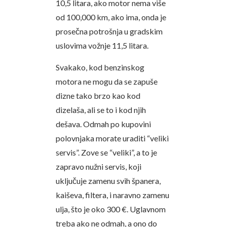
10,5 litara, ako motor nema više
od 100,000 km, ako ima, onda je
prosečna potrošnja u gradskim
uslovima vožnje 11,5 litara.
Svakako, kod benzinskog
motora ne mogu da se zapuše
dizne tako brzo kao kod
dizelaša, ali se to i kod njih
dešava. Odmah po kupovini
polovnjaka morate uraditi “veliki
servis”. Zove se “veliki”, a to je
zapravo nužni servis, koji
uključuje zamenu svih španera,
kaiševa, filtera, i naravno zamenu
ulja, što je oko 300 €. Uglavnom
treba ako ne odmah, a ono do