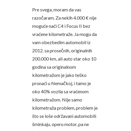
Pre svega, moram da vas
razočaram. Za nekih 4.000 € nije
moguće naći C4 i Focus II bez
vraćene kilometraže. Ja mogu da
vam obezbedim automobil iz
2012. sa prosečnih, originalnih
200.000 km, ali auto star oko 10
godina sa originalnom
kilometražom je jako teško
pronaći u Nemačkoj, i tamo je
oko 40% vozila sa vraćenom
kilometražom. Nije samo
kilometraža problem, problem je
što se loše održavani automobili
šminkaju, operu motor, pa ne