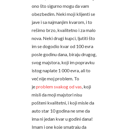
ono što sigurno mogu da vam
obezbedim. Neki moji klijenti se
jave i sa najmanjim kvarom, i to
rešimo brzo, kvalitetno i za malo
nova. Neki drugi kupci, ljutiti što
im se dogodio kvar od 100 evra
posle godinu dana, biraju drugog,
svog majstora, koji im popravku
istog naplate 1 000 evra, ali to
već nije moj problem. To
je
problem svakog od vas
, koji
misli da moji majstori nisu
pošteni kvalitetni, i koji misle da
auto star 10 godina ne sme da
ima ni jedan kvar u godini dana!
Imam i one koje smatraju da