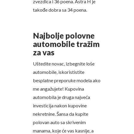
zvezdica i 36 poena. Astra H je
takođe dobra sa 34 poena.
Najbolje polovne
automobile tražim
za vas
Uštedite novac, izbegnite loše
automobile, iskorististite
besplatne preporuke modela ako
me angažujete! Kupovina
automobila je druga najveća
investicija nakon kupovine
nekretnine. Šansa da kupite
polovan auto sa skrivenim
manama, koje će vas kasnije, a