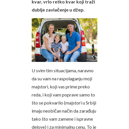
kvar, vrlo retko kvar koji traži
dublje zavlačenje u džep.
U svim tim situacijama, naravno
da su vam na raspolaganju moji
majstori, koji vas prime preko
reda, i koji vam poprave samo to
što se pokvarilo (majstori u Srbiji
imaju neobičan način da zarađuju
tako što vam zamene i ispravne
delove) i za minimalnu cenu. To je