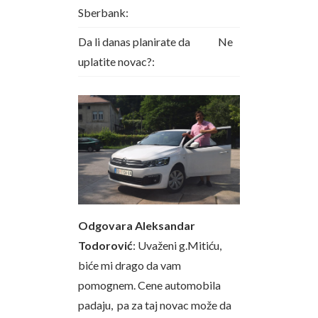
Sberbank:
Da li danas planirate da
Ne
uplatite novac?:
Odgovara Aleksandar
Todorović
: Uvaženi g.Mitiću,
biće mi drago da vam
pomognem. Cene automobila
padaju, pa za taj novac može da