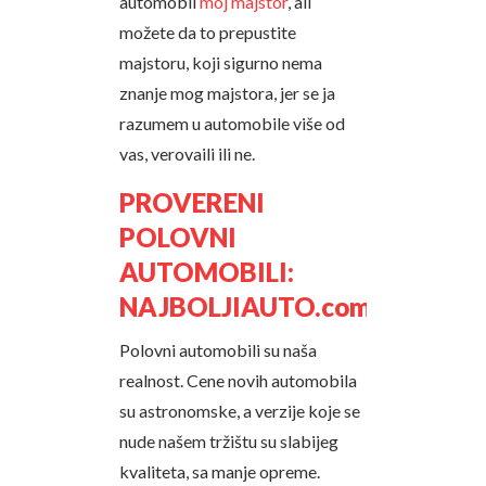
automobil
moj majstor
, ali
možete da to prepustite
majstoru, koji sigurno nema
znanje mog majstora, jer se ja
razumem u automobile više od
vas, verovaili ili ne.
PROVERENI
POLOVNI
AUTOMOBILI:
NAJBOLJIAUTO.com
Polovni automobili su naša
realnost. Cene novih automobila
su astronomske, a verzije koje se
nude našem tržištu su slabijeg
kvaliteta, sa manje opreme.