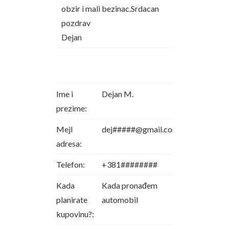
obzir i mali bezinac.Srdacan
pozdrav
Dejan
Ime i
Dejan M.
prezime:
Mejl
dej#####@gmail.com
adresa:
Telefon:
+381########
Kada
Kada pronađem
planirate
automobil
kupovinu?: