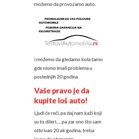
možemo da provozamo auto.
i možemo da gledamo kola tamo
gde nismo imali problema u
poslednjih 20 godina
Vaše pravo je da
kupite loš auto!
Ljudi će reći, pa daj nam kaži koji
su to dileri…. pa zar ono što sam
otkrivao 20 ak godina, treba
javno da obznanim….