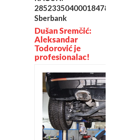
285233504000184788
Sberbank
Dušan Sremčić:
Aleksandar
Todorović je
profesionalac!