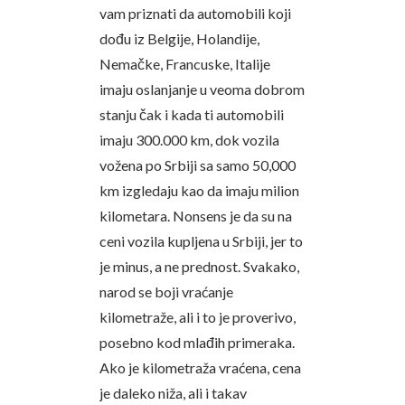
vam priznati da automobili koji
dođu iz Belgije, Holandije,
Nemačke, Francuske, Italije
imaju oslanjanje u veoma dobrom
stanju čak i kada ti automobili
imaju 300.000 km, dok vozila
vožena po Srbiji sa samo 50,000
km izgledaju kao da imaju milion
kilometara. Nonsens je da su na
ceni vozila kupljena u Srbiji, jer to
je minus, a ne prednost. Svakako,
narod se boji vraćanje
kilometraže, ali i to je proverivo,
posebno kod mlađih primeraka.
Ako je kilometraža vraćena, cena
je daleko niža, ali i takav