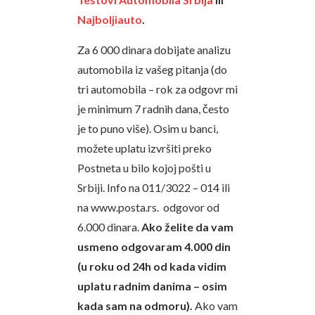
Najboljiauto
.
Za 6 000 dinara dobijate analizu
automobila iz vašeg pitanja (do
tri automobila – rok za odgovr mi
je minimum 7 radnih dana, često
je to puno više). Osim u banci,
možete uplatu izvršiti preko
Postneta u bilo kojoj pošti u
Srbiji. Info na 011/3022 – 014 ili
na www.posta.rs. odgovor od
6.000 dinara.
Ako želite da vam
usmeno odgovaram 4.000 din
(u roku od 24h od kada vidim
uplatu radnim danima – osim
kada sam na odmoru).
Ako vam