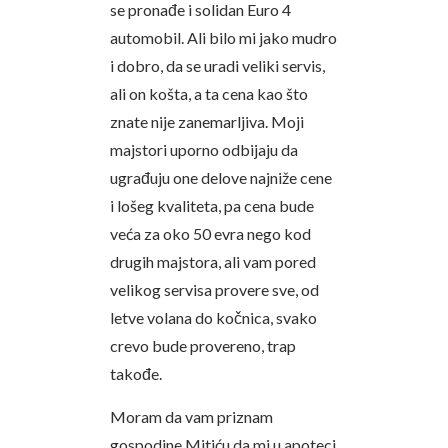
se pronađe i solidan Euro 4
automobil. Ali bilo mi jako mudro
i dobro, da se uradi veliki servis,
ali on košta, a ta cena kao što
znate nije zanemarljiva. Moji
majstori uporno odbijaju da
ugrađuju one delove najniže cene
i lošeg kvaliteta, pa cena bude
veća za oko 50 evra nego kod
drugih majstora, ali vam pored
velikog servisa provere sve, od
letve volana do kočnica, svako
crevo bude provereno, trap
takođe.
Moram da vam priznam
gospodine Mitiću da mi u apoteci