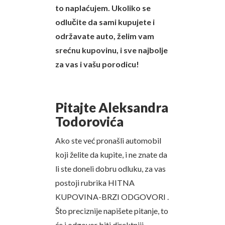
to naplaćujem. Ukoliko se
odlučite da sami kupujete i
održavate auto, želim vam
srećnu kupovinu, i sve najbolje
za vas i vašu porodicu!
Pitajte Aleksandra
Todorovića
Ako ste već pronašli automobil
koji želite da kupite, i ne znate da
li ste doneli dobru odluku, za vas
postoji rubrika HITNA
KUPOVINA-BRZI ODGOVORI .
Što preciznije napišete pitanje, to
će i odgovor biti direktniji,