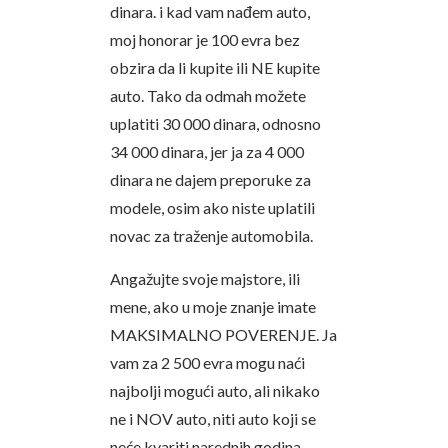
dinara. i kad vam nađem auto,
moj honorar je 100 evra bez
obzira da li kupite ili NE kupite
auto. Tako da odmah možete
uplatiti 30 000 dinara, odnosno
34 000 dinara, jer ja za 4 000
dinara ne dajem preporuke za
modele, osim ako niste uplatili
novac za traženje automobila.
Angažujte svoje majstore, ili
mene, ako u moje znanje imate
MAKSIMALNO POVERENJE. Ja
vam za 2 500 evra mogu naći
najbolji mogući auto, ali nikako
ne i NOV auto, niti auto koji se
neće kvariti narednih godina.