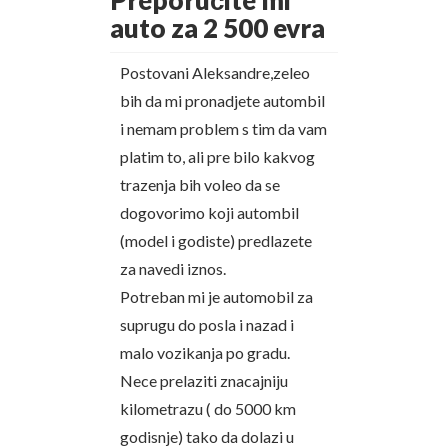
Preporučite mi
auto za 2 500 evra
Postovani Aleksandre,zeleo
bih da mi pronadjete autombil
i nemam problem s tim da vam
platim to, ali pre bilo kakvog
trazenja bih voleo da se
dogovorimo koji autombil
(model i godiste) predlazete
za navedi iznos.
Potreban mi je automobil za
suprugu do posla i nazad i
malo vozikanja po gradu.
Nece prelaziti znacajniju
kilometrazu ( do 5000 km
godisnje) tako da dolazi u