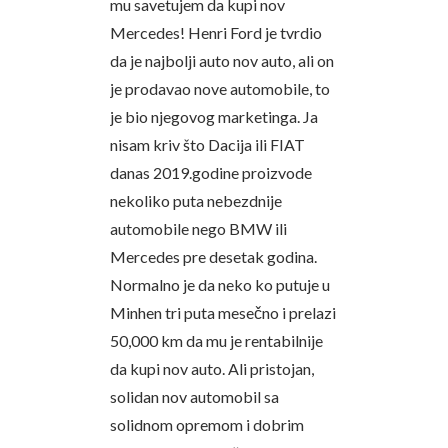
mu savetujem da kupi nov
Mercedes! Henri Ford je tvrdio
da je najbolji auto nov auto, ali on
je prodavao nove automobile, to
je bio njegovog marketinga. Ja
nisam kriv što Dacija ili FIAT
danas 2019.godine proizvode
nekoliko puta nebezdnije
automobile nego BMW ili
Mercedes pre desetak godina.
Normalno je da neko ko putuje u
Minhen tri puta mesečno i prelazi
50,000 km da mu je rentabilnije
da kupi nov auto. Ali pristojan,
solidan nov automobil sa
solidnom opremom i dobrim