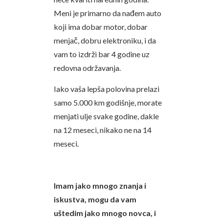
Meni je primarno da nađem auto
koji ima dobar motor, dobar
menjač, dobru elektroniku, i da
vam to izdrži bar 4 godine uz
redovna održavanja.
Iako vaša lepša polovina prelazi
samo 5.000 km godišnje, morate
menjati ulje svake godine, dakle
na 12 meseci, nikako ne na 14
meseci.
Imam jako mnogo znanja i
iskustva, mogu da vam
uštedim jako mnogo novca, i