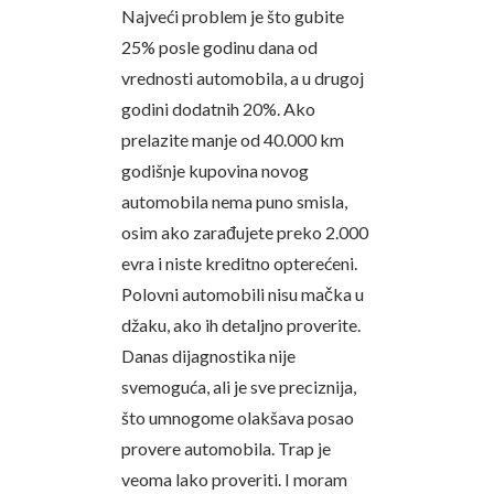
Najveći problem je što gubite
25% posle godinu dana od
vrednosti automobila, a u drugoj
godini dodatnih 20%. Ako
prelazite manje od 40.000 km
godišnje kupovina novog
automobila nema puno smisla,
osim ako zarađujete preko 2.000
evra i niste kreditno opterećeni.
Polovni automobili nisu mačka u
džaku, ako ih detaljno proverite.
Danas dijagnostika nije
svemoguća, ali je sve preciznija,
što umnogome olakšava posao
provere automobila. Trap je
veoma lako proveriti. I moram