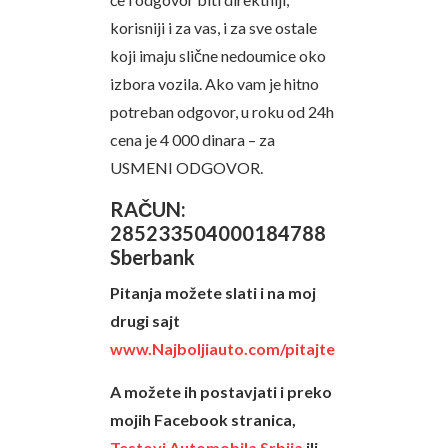
korisniji i za vas, i za sve ostale
koji imaju slične nedoumice oko
izbora vozila. Ako vam je hitno
potreban odgovor, u roku od 24h
cena je 4 000 dinara – za
USMENI ODGOVOR.
RAČUN:
285233504000184788
Sberbank
Pitanja možete slati i na moj
drugi sajt
www.Najboljiauto.com/pitajte
A možete ih postavjati i preko
mojih Facebook stranica,
Testovi Automobila Srbija
ili