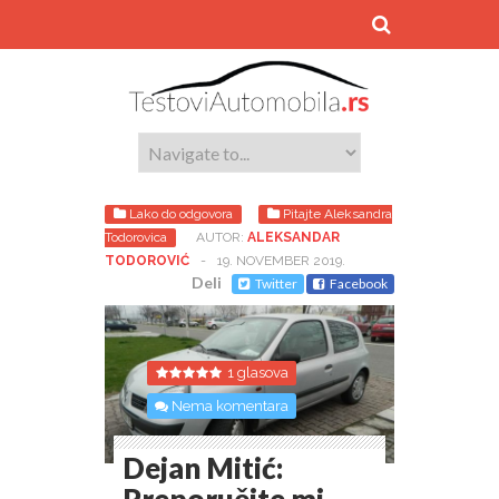
Lako do odgovora
Pitajte Aleksandra
Todorovica
AUTOR:
ALEKSANDAR
TODOROVIĆ
-
19. NOVEMBER 2019.
Deli
Twitter
Facebook
1 glasova
Nema komentara
Dejan Mitić: