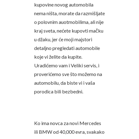
kupovine novog automobila
nema ništa, morate da razmišljate
o polovnim auotmobilima, ali nije
kraj sveta, nećete kupovti mačku
u džaku, jer će moji majstori
detaljno pregledati automobile
koje vi želite da kupite.
Uradićemo vam i Veliki servis, i
proverićemo sve što možemo na
automobilu, da biste vi i vaša
porodica bili bezbedni.
Ko ima novca za novi Mercedes
ili BMW od 40,000 evra, svakako