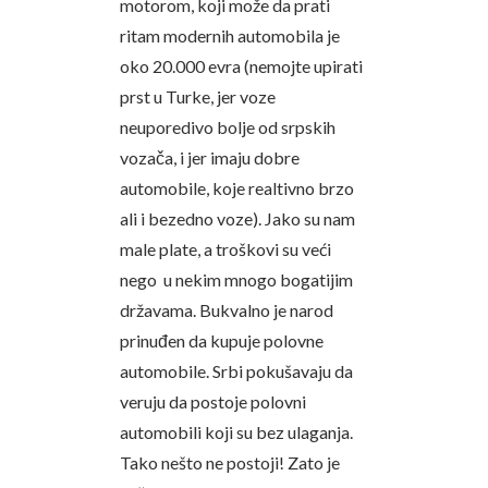
motorom, koji može da prati
ritam modernih automobila je
oko 20.000 evra (nemojte upirati
prst u Turke, jer voze
neuporedivo bolje od srpskih
vozača, i jer imaju dobre
automobile, koje realtivno brzo
ali i bezedno voze). Jako su nam
male plate, a troškovi su veći
nego u nekim mnogo bogatijim
državama. Bukvalno je narod
prinuđen da kupuje polovne
automobile. Srbi pokušavaju da
veruju da postoje polovni
automobili koji su bez ulaganja.
Tako nešto ne postoji! Zato je