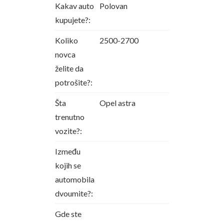
Kakav auto
Polovan
kupujete?:
Koliko
2500-2700
novca
želite da
potrošite?:
Šta
Opel astra
trenutno
vozite?:
Između
kojih se
automobila
dvoumite?:
Gde ste