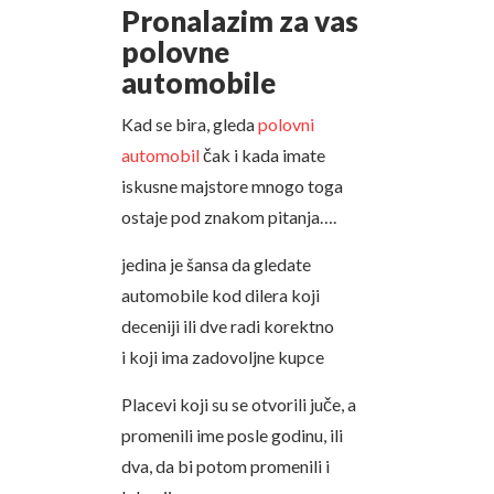
Pronalazim za vas
polovne
automobile
Kad se bira, gleda
polovni
automobil
čak i kada imate
iskusne majstore mnogo toga
ostaje pod znakom pitanja….
jedina je šansa da gledate
automobile kod dilera koji
deceniji ili dve radi korektno
i koji ima zadovoljne kupce
Placevi koji su se otvorili juče, a
promenili ime posle godinu, ili
dva, da bi potom promenili i