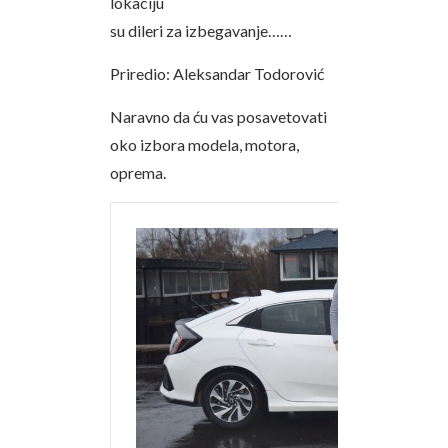
lokaciju
su dileri za izbegavanje……
Priredio: Aleksandar Todorović
Naravno da ću vas posavetovati
oko izbora modela, motora,
oprema.