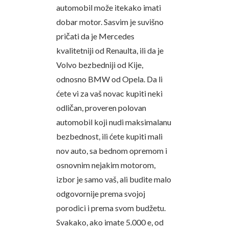
automobil može itekako imati
dobar motor. Sasvim je suvišno
pričati da je Mercedes
kvalitetniji od Renaulta, ili da je
Volvo bezbedniji od Kije,
odnosno BMW od Opela. Da li
ćete vi za vaš novac kupiti neki
odličan, proveren polovan
automobil koji nudi maksimalanu
bezbednost, ili ćete kupiti mali
nov auto, sa bednom opremom i
osnovnim nejakim motorom,
izbor je samo vaš, ali budite malo
odgovornije prema svojoj
porodici i prema svom budžetu.
Svakako, ako imate 5.000 e, od