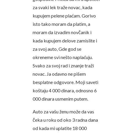
za svaki lek traže novac, kada
kupujem pelene plaćam. Gorivo
isto tako moram da platim, a
moram da izvadim novčanik i
kada kupujem delove zamislite i
za svoj auto, Gde god se
okreneme svi nešto naplaćuju.
Svako za svoj rad i znanje traži
novac. Ja odavno ne pišem
besplatne odgovore. Moji saveti
koštaju 4 000 dinara, odnosno 6
000 dinara usmenim putem.
Auto za vašu ženu može da vas
čeka u roku od oko 3 radna dana
od kada mi uplatite 18 000