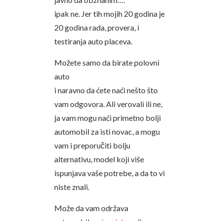
ipak ne. Jer tih mojih 20 godina je
20 godina rada, provera, i
testiranja auto placeva.
Možete samo da birate polovni
auto
i naravno da ćete naći nešto što
vam odgovora. Ali verovali ili ne,
ja vam mogu naći primetno bolji
automobil za isti novac, a mogu
vam i preporučiti bolju
alternativu, model koji više
ispunjava vaše potrebe, a da to vi
niste znali.
Može da vam održava