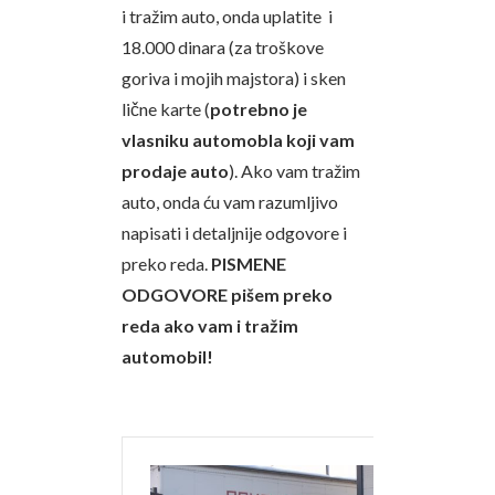
i tražim auto, onda uplatite i
18.000 dinara (za troškove
goriva i mojih majstora) i sken
lične karte (
potrebno je
vlasniku automobla koji vam
prodaje auto
). Ako vam tražim
auto, onda ću vam razumljivo
napisati i detaljnije odgovore i
preko reda.
PISMENE
ODGOVORE pišem preko
reda ako vam i tražim
automobil!