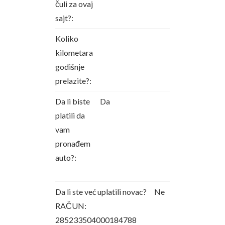
čuli za ovaj
sajt?:
Koliko
kilometara
godišnje
prelazite?:
Da li biste
Da
platili da
vam
pronađem
auto?:
Da li ste već uplatili novac?
Ne
RAČUN:
285233504000184788