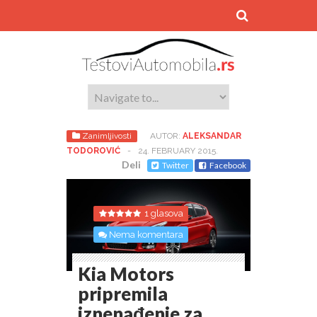
Zanimljivosti
AUTOR:
ALEKSANDAR
TODOROVIĆ
-
24. FEBRUARY 2015.
Deli
Twitter
Facebook
1 glasova
Nema komentara
Kia Motors
pripremila
iznenađenje za