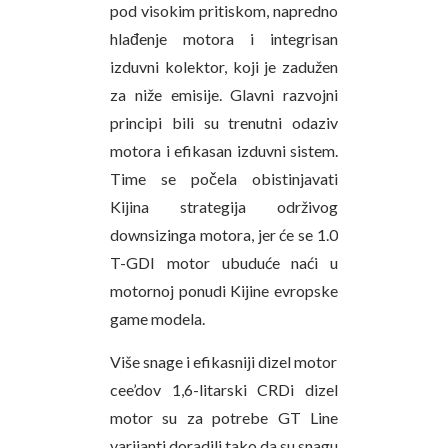
pod visokim pritiskom, napredno
hlađenje motora i integrisan
izduvni kolektor, koji je zadužen
za niže emisije. Glavni razvojni
principi bili su trenutni odaziv
motora i efikasan izduvni sistem.
Time se počela obistinjavati
Kijina strategija održivog
downsizinga motora, jer će se 1.0
T-GDI motor ubuduće naći u
motornoj ponudi Kijine evropske
game modela.
Više snage i efikasniji dizel motor
cee’dov 1,6-litarski CRDi dizel
motor su za potrebe GT Line
varijanti doradili tako da su snagu