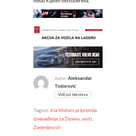
među Kijinim bestselerima.
Aleksandar
Autor:
Todorović
Vidi još tekstova
Tagovi:
Kia Motors pripremila
iznenađenje za Ženevu
,
vesti
,
Zanimljivosti