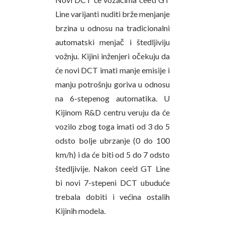
Line varijanti nuditi brže menjanje
brzina u odnosu na tradicionalni
automatski menjač i štedljiviju
vožnju. Kijini inženjeri očekuju da
će novi DCT imati manje emisije i
manju potrošnju goriva u odnosu
na 6-stepenog automatika. U
Kijinom R&D centru veruju da će
vozilo zbog toga imati od 3 do 5
odsto bolje ubrzanje (0 do 100
km/h) i da će biti od 5 do 7 odsto
štedljivije. Nakon cee’d GT Line
bi novi 7-stepeni DCT ubuduće
trebala dobiti i većina ostalih
Kijinih modela.