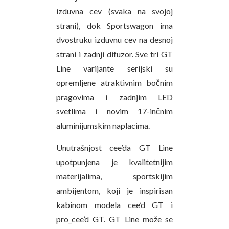
izduvna cev (svaka na svojoj
strani), dok Sportswagon ima
dvostruku izduvnu cev na desnoj
strani i zadnji difuzor. Sve tri GT
Line varijante serijski su
opremljene atraktivnim bočnim
pragovima i zadnjim LED
svetlima i novim 17-inčnim
aluminijumskim naplacima.
Unutrašnjost cee’da GT Line
upotpunjena je kvalitetnijim
materijalima, sportskijim
ambijentom, koji je inspirisan
kabinom modela cee’d GT i
pro_cee’d GT. GT Line može se