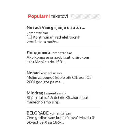
Popularni
tekstovi
Ne radi Vam grijanje u autu? ...
komentarisao
[…] Kontinuirani rad električnih
ventilatora može...
Лондонски
komentarisao
Ako kompresor zaobilaziti u širokom
luku.Meni su do 150...
Nenad
komentarisao
Molim za pomoć kupio bih Citroen C5
2001godiste pa me ...
Miodrag
komentarisao
Sjajan auto..1.5 dci 65 KS...bar 2 put
mesečno smo s nj...
BELGRADE
komentarisao
Ove godine sam kupio “novu” Mazdu 3
Skyactive X sa 186k...