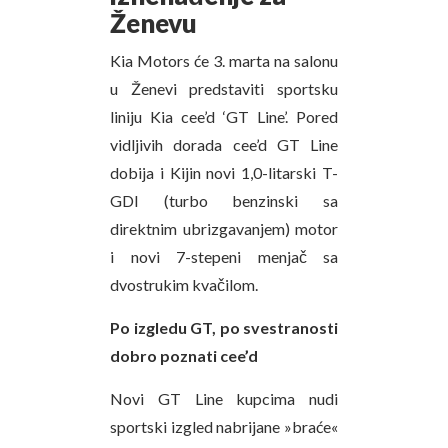
Ženevu
Kia Motors će 3. marta na salonu
u Ženevi predstaviti sportsku
liniju Kia cee’d ‘GT Line’. Pored
vidljivih dorada cee’d GT Line
dobija i Kijin novi 1,0-litarski T-
GDI (turbo benzinski sa
direktnim ubrizgavanjem) motor
i novi 7-stepeni menjač sa
dvostrukim kvačilom.
Po izgledu GT, po svestranosti
dobro poznati cee’d
Novi GT Line kupcima nudi
sportski izgled nabrijane »braće«