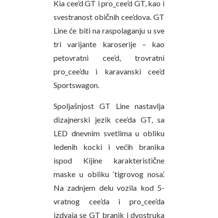
Kia cee’d GT i pro_cee’d GT, kao i
svestranost običnih cee’dova. GT
Line će biti na raspolaganju u sve
tri varijante karoserije – kao
petovratni cee’d, trovratni
pro_cee’du i karavanski cee’d
Sportswagon.
Spoljašnjost GT Line nastavlja
dizajnerski jezik cee’da GT, sa
LED dnevnim svetlima u obliku
ledenih kocki i većih branika
ispod Kijine karakteristične
maske u obliku ‘tigrovog nosa’.
Na zadnjem delu vozila kod 5-
vratnog cee’da i pro_cee’da
izdvaja se GT branik i dvostruka