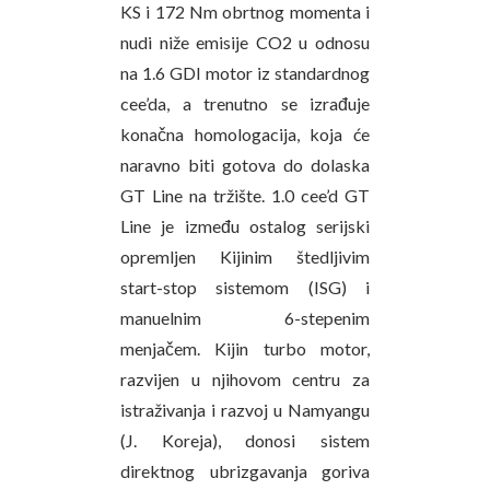
KS i 172 Nm obrtnog momenta i
nudi niže emisije CO2 u odnosu
na 1.6 GDI motor iz standardnog
cee’da, a trenutno se izrađuje
konačna homologacija, koja će
naravno biti gotova do dolaska
GT Line na tržište. 1.0 cee’d GT
Line je između ostalog serijski
opremljen Kijinim štedljivim
start-stop sistemom (ISG) i
manuelnim 6-stepenim
menjačem. Kijin turbo motor,
razvijen u njihovom centru za
istraživanja i razvoj u Namyangu
(J. Koreja), donosi sistem
direktnog ubrizgavanja goriva