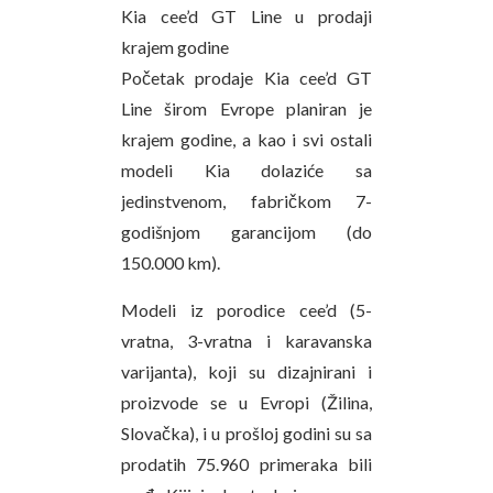
Kia cee’d GT Line u prodaji
krajem godine
Početak prodaje Kia cee’d GT
Line širom Evrope planiran je
krajem godine, a kao i svi ostali
modeli Kia dolaziće sa
jedinstvenom, fabričkom 7-
godišnjom garancijom (do
150.000 km).
Modeli iz porodice cee’d (5-
vratna, 3-vratna i karavanska
varijanta), koji su dizajnirani i
proizvode se u Evropi (Žilina,
Slovačka), i u prošloj godini su sa
prodatih 75.960 primeraka bili