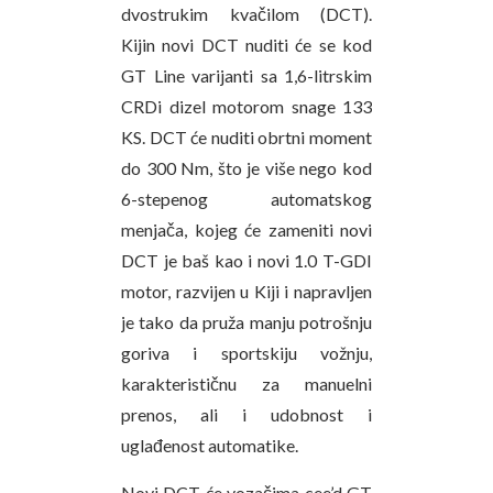
dvostrukim kvačilom (DCT).
Kijin novi DCT nuditi će se kod
GT Line varijanti sa 1,6-litrskim
CRDi dizel motorom snage 133
KS. DCT će nuditi obrtni moment
do 300 Nm, što je više nego kod
6-stepenog automatskog
menjača, kojeg će zameniti novi
DCT je baš kao i novi 1.0 T-GDI
motor, razvijen u Kiji i napravljen
je tako da pruža manju potrošnju
goriva i sportskiju vožnju,
karakterističnu za manuelni
prenos, ali i udobnost i
uglađenost automatike.
Novi DCT će vozačima cee’d GT