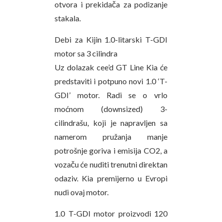
otvora i prekidača za podizanje
stakala.
Debi za Kijin 1.0-litarski T-GDI
motor sa 3 cilindra
Uz dolazak cee’d GT Line Kia će
predstaviti i potpuno novi 1.0 ‘T-
GDI’ motor. Radi se o vrlo
moćnom (downsized) 3-
cilindrašu, koji je napravljen sa
namerom pružanja manje
potrošnje goriva i emisija CO2, a
vozaču će nuditi trenutni direktan
odaziv. Kia premijerno u Evropi
nudi ovaj motor.
1.0 T-GDI motor proizvodi 120