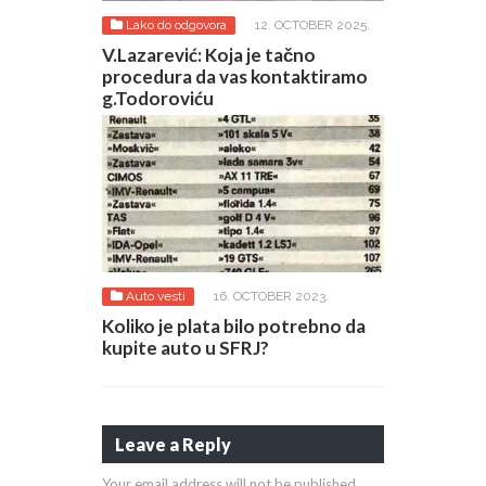
Lako do odgovora
12. OCTOBER 2025.
V.Lazarević: Koja je tačno
procedura da vas kontaktiramo
g.Todoroviću
Auto vesti
16. OCTOBER 2023.
Koliko je plata bilo potrebno da
kupite auto u SFRJ?
Leave a Reply
Your email address will not be published.