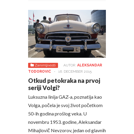
Zanimljivosti
AUTOR:
ALEKSANDAR
TODOROVIĆ
-
16. DECEMBER 2015.
Otkud petokraka na prvoj
seriji Volgi?
Luksuzna linija GAZ-a, poznatija kao
Volga, počela je svoj život početkom
50-ih godina prošlog veka. U
novembru 1953. godine, Aleksandar
Mihajlovič Nevzorov, jedan od glavnih