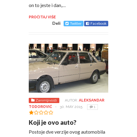
on to jeste i dan,…
PROČITAJ VIŠE
Deli
Twitter
Facebook
Zanimljivosti
AUTOR:
ALEKSANDAR
TODOROVIĆ
-
30. MAY 2015.
1
Koji je ovo auto?
Postoje dve verzije ovog automobila