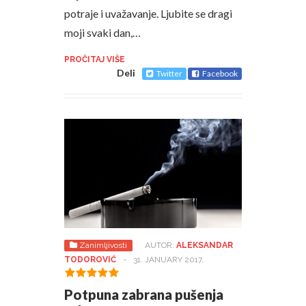
potraje i uvažavanje. Ljubite se dragi
moji svaki dan,…
PROČITAJ VIŠE
Deli
Twitter
Facebook
Zanimljivosti
AUTOR:
ALEKSANDAR
TODOROVIĆ
-
31. JANUARY 2017.
Potpuna zabrana pušenja