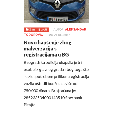
Zanimljivosti
AUTOR:
ALEKSANDAR
TODOROVIĆ
-
26. APRIL 2017.
Novo hapšenje zbog
malverzacija s
registracijama u BG
Beogradska policija uhapsila je tri
osobe iz glavnog grada zbog toga što
su zloupotrebom prilikom registracija
vozila oštetili budžet za više od
750.000 dinara. Broj računa je:
285233504000148510 Sberbank
Pitajte…