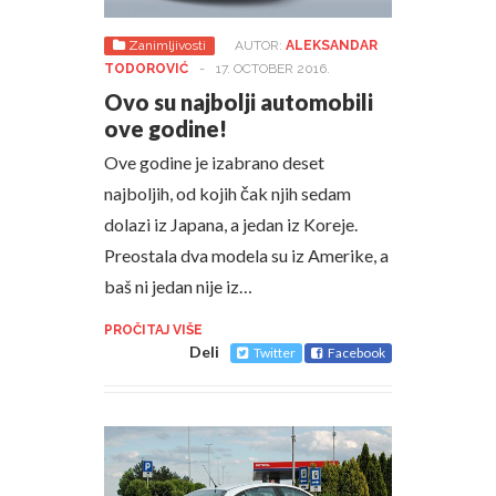
Zanimljivosti
AUTOR:
ALEKSANDAR
TODOROVIĆ
-
17. OCTOBER 2016.
Ovo su najbolji automobili
ove godine!
Ove godine je izabrano deset
najboljih, od kojih čak njih sedam
dolazi iz Japana, a jedan iz Koreje.
Preostala dva modela su iz Amerike, a
baš ni jedan nije iz…
PROČITAJ VIŠE
Deli
Twitter
Facebook