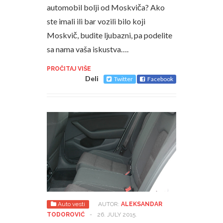
automobil bolji od Moskviča? Ako
ste imali ili bar vozili bilo koji
Moskvič, budite ljubazni, pa podelite
sa nama vaša iskustva….
PROČITAJ VIŠE
Deli
Twitter
Facebook
Auto vesti
AUTOR:
ALEKSANDAR
TODOROVIĆ
-
26. JULY 2015.