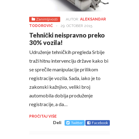
Zanimljivosti
AUTOR:
ALEKSANDAR
TODOROVIĆ
-
29. OCTOBER 2015.
Tehnički neispravno preko
30% vozila!
Udruženje tehničkih pregleda Srbije
traži hitnu intervenciju države kako bi
se sprečile manipulacije prilikom
registracije vozila. Sada, iako je to
zakonski kažnjivo, veliki broj
automobila dobija produženje
registracije, a da…
PROČITAJ VIŠE
Deli
Twitter
Facebook