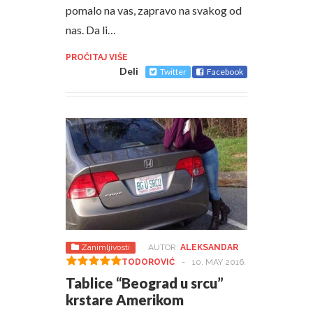
pomalo na vas, zapravo na svakog od
nas. Da li…
PROČITAJ VIŠE
Deli
Twitter
Facebook
Zanimljivosti
AUTOR:
ALEKSANDAR
TODOROVIĆ
-
10. MAY 2016.
Tablice “Beograd u srcu”
krstare Amerikom