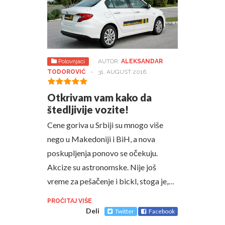
Polovnjaci
AUTOR:
ALEKSANDAR
TODOROVIĆ
-
31. AUGUST 2016.
Otkrivam vam kako da
štedljivije vozite!
Cene goriva u Srbiji su mnogo više
nego u Makedoniji i BiH, a nova
poskupljenja ponovo se očekuju.
Akcize su astronomske. Nije još
vreme za pešačenje i bickl, stoga je,…
PROČITAJ VIŠE
Deli
Twitter
Facebook