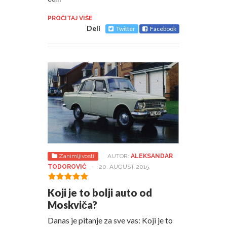
PROČITAJ VIŠE
Deli
Twitter
Facebook
Zanimljivosti
AUTOR:
ALEKSANDAR
TODOROVIĆ
-
20. AUGUST 2015.
Koji je to bolji auto od
Moskviča?
Danas je pitanje za sve vas: Koji je to