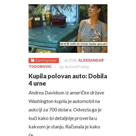
Zanimljivosti
AUTOR:
ALEKSANDAR
TODOROVIĆ
-
25. AUGUST 2015.
Kupila polovan auto: Dobila
4 urne
Andrea Davidson iz američke države
Washington kupila je automobil na
aukciji za 700 dolara. Odvezla ga je
kući kako bi detaljnije proverila u
kakvom je stanju. Računala je kako
će…