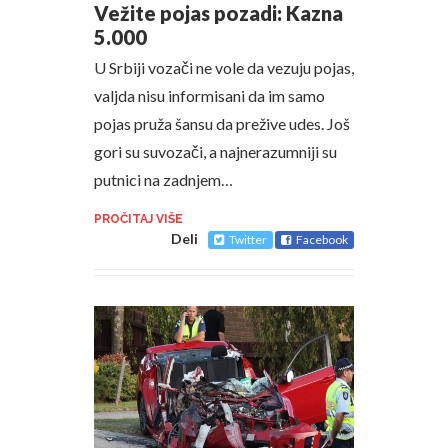
Vežite pojas pozadi: Kazna
5.000
U Srbiji vozači ne vole da vezuju pojas,
valjda nisu informisani da im samo
pojas pruža šansu da prežive udes. Još
gori su suvozači, a najnerazumniji su
putnici na zadnjem…
PROČITAJ VIŠE
Deli
Twitter
Facebook