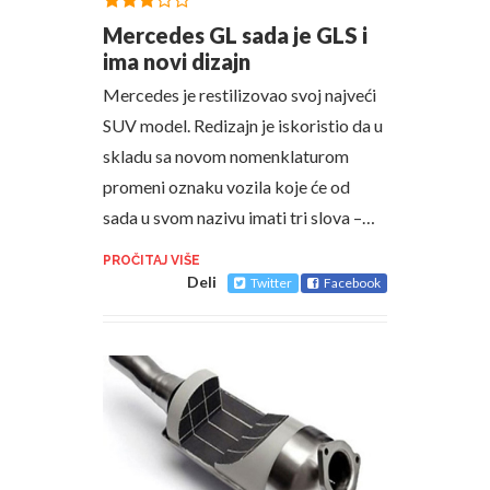
Mercedes GL sada je GLS i
ima novi dizajn
Mercedes je restilizovao svoj najveći
SUV model. Redizajn je iskoristio da u
skladu sa novom nomenklaturom
promeni oznaku vozila koje će od
sada u svom nazivu imati tri slova –…
PROČITAJ VIŠE
Deli
Twitter
Facebook