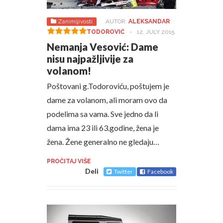
Zanimljivosti
AUTOR:
ALEKSANDAR
TODOROVIĆ
-
12. JULY 2015.
Nemanja Vesović: Dame
nisu najpažljivije za
volanom!
Poštovani g.Todoroviću, poštujem je
dame za volanom, ali moram ovo da
podelima sa vama. Sve jedno da li
dama ima 23 ili 63.godine, žena je
žena. Žene generalno ne gledaju…
PROČITAJ VIŠE
Deli
Twitter
Facebook