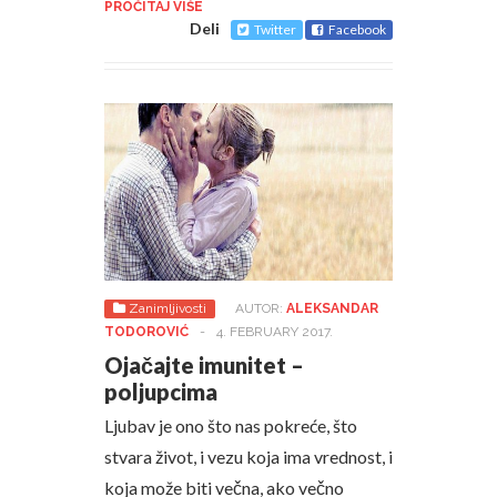
PROČITAJ VIŠE
Deli
Twitter
Facebook
Zanimljivosti
AUTOR:
ALEKSANDAR
TODOROVIĆ
-
4. FEBRUARY 2017.
Ojačajte imunitet –
poljupcima
Ljubav je ono što nas pokreće, što
stvara život, i vezu koja ima vrednost, i
koja može biti večna, ako večno