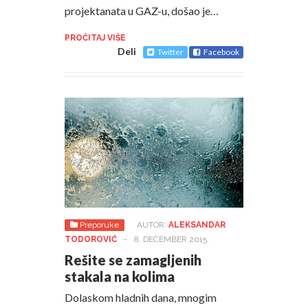
projektanata u GAZ-u, došao je…
PROČITAJ VIŠE
Deli
Twitter
Facebook
Preporuke
AUTOR:
ALEKSANDAR
TODOROVIĆ
-
8. DECEMBER 2015.
Rešite se zamagljenih
stakala na kolima
Dolaskom hladnih dana, mnogim