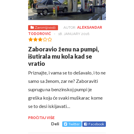
Zanimljivosti
AUTOR:
ALEKSANDAR
TODOROVIĆ
-
18. JANUARY 2016.
Zaboravio ženu na pumpi,
išutirala mu kola kad se
vratio
Priznajte, i vama se to dešavalo, i to ne
samo sa ženom, zar ne? Zaboraviti
suprugu na benzinskoj pumpi je
greška koju će svaki muškarac kome
se to desi iskijavati…
PROČITAJ VIŠE
Deli
Twitter
Facebook