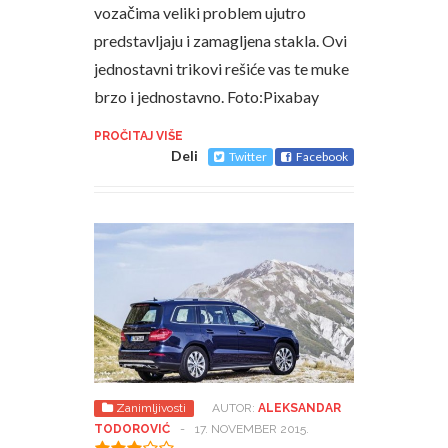
vozačima veliki problem ujutro
predstavljaju i zamagljena stakla. Ovi
jednostavni trikovi rešiće vas te muke
brzo i jednostavno. Foto:Pixabay
PROČITAJ VIŠE
Deli
Twitter
Facebook
Zanimljivosti
AUTOR:
ALEKSANDAR
TODOROVIĆ
-
17. NOVEMBER 2015.