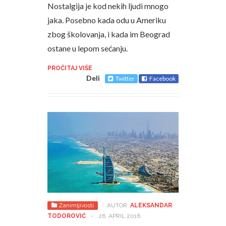
Nostalgija je kod nekih ljudi mnogo
jaka. Posebno kada odu u Ameriku
zbog školovanja, i kada im Beograd
ostane u lepom sećanju.
PROČITAJ VIŠE
Deli
Twitter
Facebook
Zanimljivosti
AUTOR:
ALEKSANDAR
TODOROVIĆ
-
26. APRIL 2016.