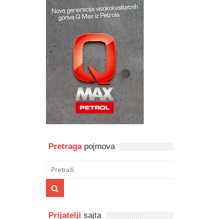
Pretraga
pojmova
Prijatelji
sajta