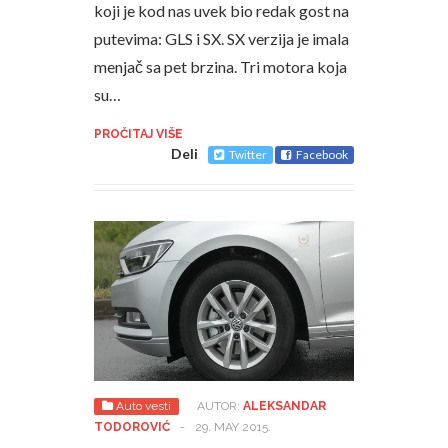
koji je kod nas uvek bio redak gost na
putevima: GLS i SX. SX verzija je imala
menjač sa pet brzina. Tri motora koja
su…
PROČITAJ VIŠE
Deli
Twitter
Facebook
Auto vesti
AUTOR:
ALEKSANDAR
TODOROVIĆ
-
29. MAY 2015.