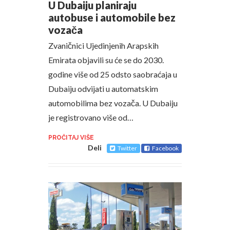
U Dubaiju planiraju
autobuse i automobile bez
vozača
Zvaničnici Ujedinjenih Arapskih
Emirata objavili su će se do 2030.
godine više od 25 odsto saobraćaja u
Dubaiju odvijati u automatskim
automobilima bez vozača. U Dubaiju
je registrovano više od…
PROČITAJ VIŠE
Deli
Twitter
Facebook