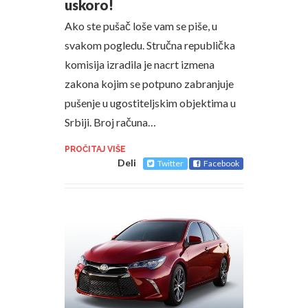
uskoro!
Ako ste pušač loše vam se piše, u
svakom pogledu. Stručna republička
komisija izradila je nacrt izmena
zakona kojim se potpuno zabranjuje
pušenje u ugostiteljskim objektima u
Srbiji. Broj računa…
PROČITAJ VIŠE
Deli
Twitter
Facebook