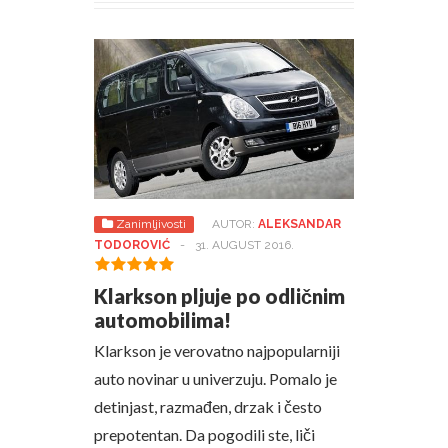
Zanimljivosti
AUTOR:
ALEKSANDAR
TODOROVIĆ
-
31. AUGUST 2016.
Klarkson pljuje po odličnim
automobilima!
Klarkson je verovatno najpopularniji
auto novinar u univerzuju. Pomalo je
detinjast, razmađen, drzak i često
prepotentan. Da pogodili ste, liči