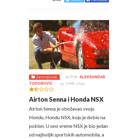
Zanimljivosti
AUTOR:
ALEKSANDAR
TODOROVIĆ
-
14. JUNE 2015.
Airton Senna i Honda NSX
Airton Senna je obožavao svoju
Hondu, Hondu NSX, koju je dobio na
poklon. U ono vreme NSX je bio jedan
od najboljih sportskih automobila, a