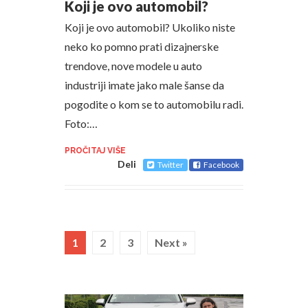
Koji je ovo automobil?
Koji je ovo automobil? Ukoliko niste
neko ko pomno prati dizajnerske
trendove, nove modele u auto
industriji imate jako male šanse da
pogodite o kom se to automobilu radi.
Foto:…
PROČITAJ VIŠE
Deli
Twitter
Facebook
1
2
3
Next »