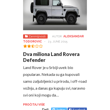
Zanimljivosti
AUTOR:
ALEKSANDAR
TODOROVIĆ
-
23. JUNE 2015.
Dva miliona Land Rovera
Defender
Land Rover je u Srbiji uvek bio
popularan. Nekada su ga kupovali
samo zaljubljenici u prirodu, i off-road
vožnju, a danas ga kupuju svi, naravno
svi oni koji mogu da…
PROČITAJ VIŠE
Deli
Twitter
Facebook