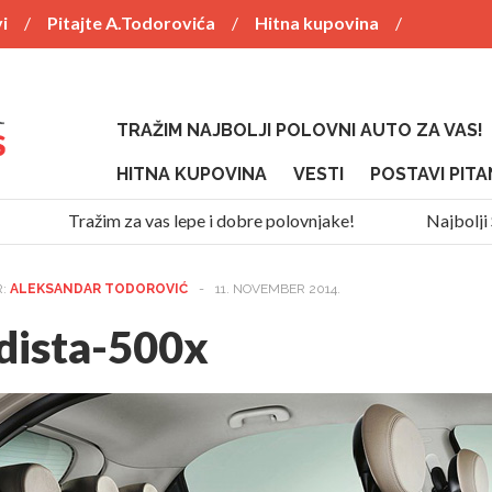
i
Pitajte A.Todorovića
Hitna kupovina
TRAŽIM NAJBOLJI POLOVNI AUTO ZA VAS!
HITNA KUPOVINA
VESTI
POSTAVI PITA
Tražim za vas lepe i dobre polovnjake!
Najbolji SU
R:
ALEKSANDAR TODOROVIĆ
-
11. NOVEMBER 2014.
dista-500x