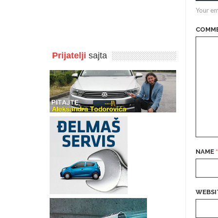
Your em
COMM
Prijatelji
sajta
NAME
*
WEBSI