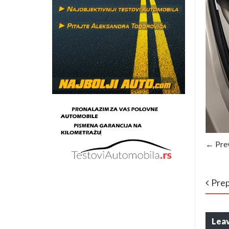
← Pre
Prep
Leav