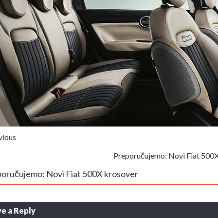
vious
Preporučujemo: Novi Fiat 500
oručujemo: Novi Fiat 500X krosover
e a Reply