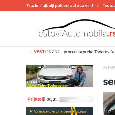
Tražim najbolji polovni auto za vas!
Testov
Vesti
POSTAVI PITANJE
Polovnjaci
Kupovina automobila procedura preko Todorovića
VESTI
NOVO
AUTHO
se
Prijatelji
sajta