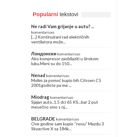
Popularni
tekstovi
Ne radi Vam grijanje u autu? ...
komentarisao
[…] Kontinuirani rad električnih
ventilatora može...
Лондонски
komentarisao
Ako kompresor zaobilaziti u širokom
luku.Meni su do 150...
Nenad
komentarisao
Molim za pomoć kupio bih Citroen C5
2001godiste pa me ...
Miodrag
komentarisao
Sjajan auto..1.5 dci 65 KS...bar 2 put
mesečno smo s nj...
BELGRADE
komentarisao
Ove godine sam kupio “novu” Mazdu 3
Skyactive X sa 186k...