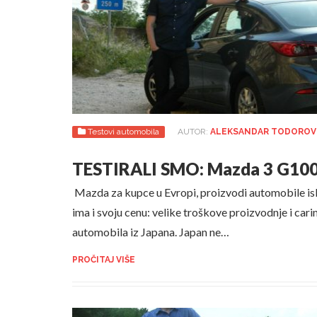
Testovi automobila
AUTOR:
ALEKSANDAR TODOROV
TESTIRALI SMO: Mazda 3 G10
Mazda za kupce u Evropi, proizvodi automobile iskl
ima i svoju cenu: velike troškove proizvodnje i car
automobila iz Japana. Japan ne…
PROČITAJ VIŠE