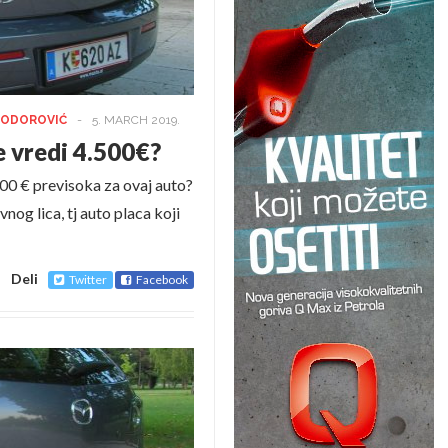
TODOROVIĆ
-
5. MARCH 2019.
e vredi 4.500€?
.500 € previsoka za ovaj auto?
vnog lica, tj auto placa koji
Deli
Twitter
Facebook