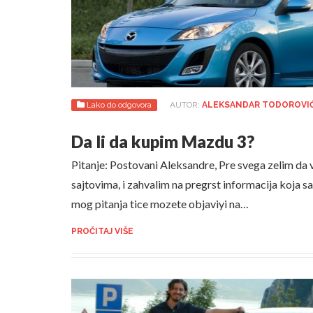
Lako do odgovora
AUTOR:
ALEKSANDAR TODOROVI
Da li da kupim Mazdu 3?
Pitanje: Postovani Aleksandre, Pre svega zelim da
sajtovima, i zahvalim na pregrst informacija koja s
mog pitanja tice mozete objaviyi na…
PROČITAJ VIŠE