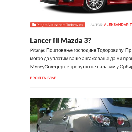
Pitajte Aleksandra Todorovica
AUTOR:
ALEKSANDAR 
Lancer ili Mazda 3?
Pitanje: Поштовање господине Тодоровићу, Прв
могао да уплатим ваше ангажовање да ми про
MoneyGram јер се тренутно не налазим у Србиј
PROČITAJ VIŠE