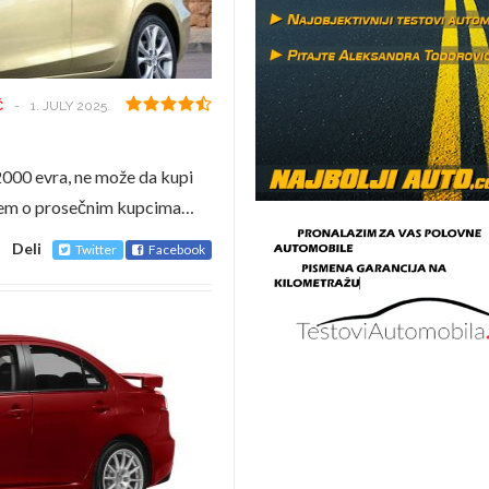
Ć
-
1. JULY 2025.
2000 evra, ne može da kupi
 pišem o prosečnim kupcima…
Deli
Twitter
Facebook