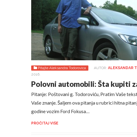
Pitajte Aleksandra Todorovica
AUTOR:
ALEKSANDAR 
2016.
Polovni automobili: Šta kupiti 
Pitanje: Poštovani g. Todoroviću, Pratim Vaše teks
Vaše znanje. Šaljem ova pitanja u rubrici hitna pita
godine vozim Ford Fokusa…
PROČITAJ VIŠE