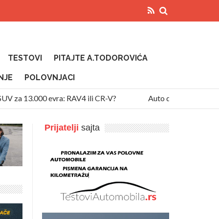
TESTOVI
PITAJTE A.TODOROVIĆA
NJE
POLOVNJACI
a 13.000 evra: RAV4 ili CR-V?
Auto diže temperaturu na 
Prijatelji
sajta