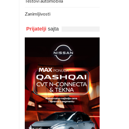
Testovi automobila
Zanimljivosti
Prijatelji
sajta