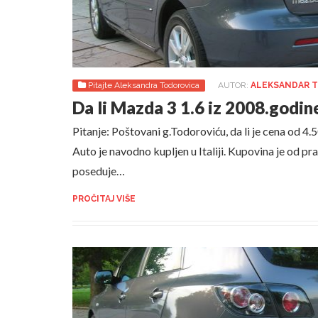
Pitajte Aleksandra Todorovica
AUTOR:
ALEKSANDAR 
Da li Mazda 3 1.6 iz 2008.godin
Pitanje: Poštovani g.Todoroviću, da li je cena od 4
Auto je navodno kupljen u Italiji. Kupovina je od pra
poseduje…
PROČITAJ VIŠE