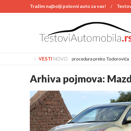
Tražim najbolji polovni auto za vas!
Testov
Vesti
POSTAVI PITANJE
Polovnjaci
Kupovina automobila procedura preko Todorovića
VESTI
NOVO
Arhiva pojmova:
Mazd