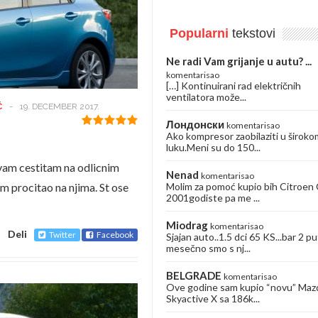
Popularni
tekstovi
Ne radi Vam grijanje u autu? ...
komentarisao
[…] Kontinuirani rad električnih
ventilatora može...
Ć
-
19. DECEMBER 2017.
Лондонски
komentarisao
Ako kompresor zaobilaziti u široko
luku.Meni su do 150...
 vam cestitam na odlicnim
Nenad
komentarisao
Molim za pomoć kupio bih Citroen
am procitao na njima. St ose
2001godiste pa me ...
Miodrag
komentarisao
Deli
Twitter
Facebook
Sjajan auto..1.5 dci 65 KS...bar 2 pu
mesečno smo s nj...
BELGRADE
komentarisao
Ove godine sam kupio “novu” Maz
Skyactive X sa 186k...