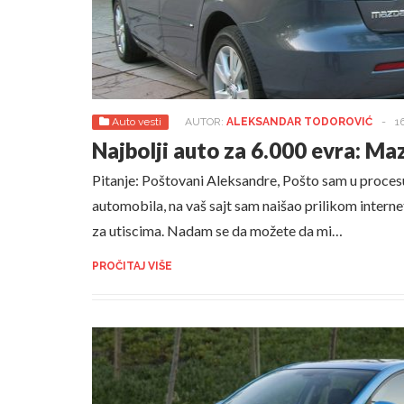
Auto vesti
AUTOR:
ALEKSANDAR TODOROVIĆ
-
1
Najbolji auto za 6.000 evra: Ma
Pitanje: Poštovani Aleksandre, Pošto sam u proce
automobila, na vaš sajt sam naišao prilikom interne
za utiscima. Nadam se da možete da mi…
PROČITAJ VIŠE