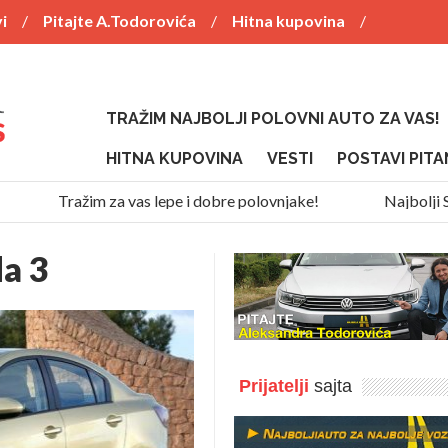
i
Pitajte A.Todorovića
Hitna kupovina
TRAŽIM NAJBOLJI POLOVNI AUTO ZA VAS!
HITNA KUPOVINA
VESTI
POSTAVI PITA
Tražim za vas lepe i dobre polovnjake!
Najbolji SUV z
a 3
Prijatelji
sajta