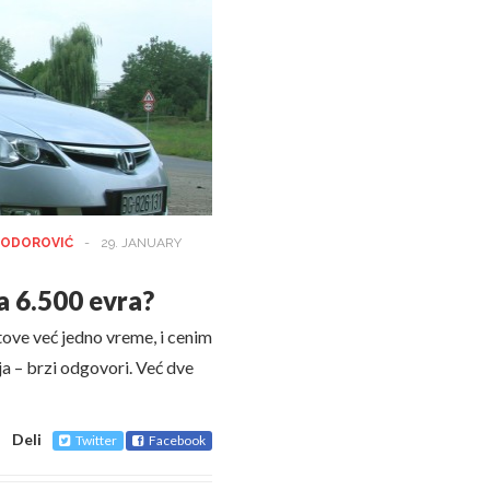
TODOROVIĆ
-
29. JANUARY
za 6.500 evra?
tove već jedno vreme, i cenim
nja – brzi odgovori. Već dve
Deli
Twitter
Facebook