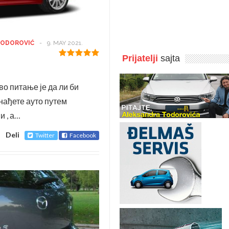
TODOROVIĆ
-
9. MAY 2021.
Prijatelji
sajta
о питање је да ли би
нађете ауто путем
и , а…
Deli
Twitter
Facebook