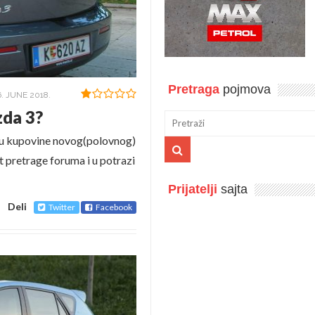
Pretraga
pojmova
6. JUNE 2018.
zda 3?
su kupovine novog(polovnog)
t pretrage foruma i u potrazi
Prijatelji
sajta
Deli
Twitter
Facebook