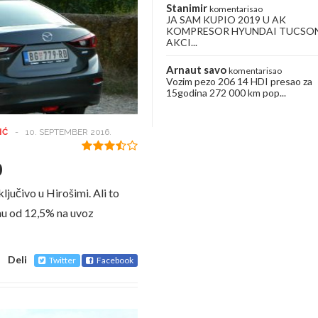
Stanimir
komentarisao
JA SAM KUPIO 2019 U AK
KOMPRESOR HYUNDAI TUCSO
AKCI...
Arnaut savo
komentarisao
Vozim pezo 206 14 HDI presao za
15godina 272 000 km pop...
IĆ
-
10. SEPTEMBER 2016.
0
jučivo u Hirošimi. Ali to
inu od 12,5% na uvoz
Deli
Twitter
Facebook