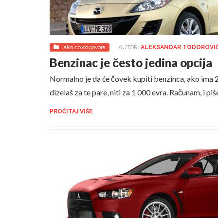
Lako do odgovora
AUTOR:
ALEKSANDAR TODOROVI
Benzinac je često jedina opcija
Normalno je da će čovek kupiti benzinca, ako ima 
dizelaš za te pare, niti za 1 000 evra. Računam, i
PROČITAJ VIŠE