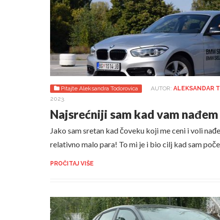
Pitajte Aleksandra Todorovica
AUTOR:
ALEKSANDAR 
2023.
Najsrećniji sam kad vam nađ
Jako sam sretan kad čoveku koji me ceni i voli n
relativno malo para! To mi je i bio cilj kad sam po
PROČITAJ VIŠE