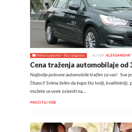
Hitna kupovina - Brzi odgovori
AUTOR:
ALEKSANDAR
Cena traženja automobilaje od 
Najbolje polovne automobile tražim za vas! Sve je
čitaoci! Svima želim da kupe što bolji, kvalitetniji,
možete se uvek osloniti na…
PROČITAJ VIŠE