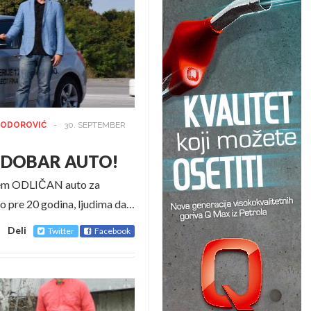
TODOROVIĆ
-
30. SEPTEMBER
em DOBAR AUTO!
ađem ODLIČAN auto za
čeo pre 20 godina, ljudima da…
Deli
Twitter
Facebook