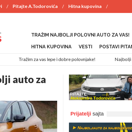
i
Pitajte A.Todorovića
Hitna kupovina
TRAŽIM NAJBOLJI POLOVNI AUTO ZA VAS!
HITNA KUPOVINA
VESTI
POSTAVI PITA
Tražim za vas lepe i dobre polovnjake!
Najbolji SUV 
lji auto za
Prijatelji
sajta