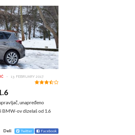
IĆ
-
13. FEBRUARY 2017.
1.6
i upravljač, unapređeno
li i BMW-ov dizelaš od 1.6
Deli
Twitter
Facebook