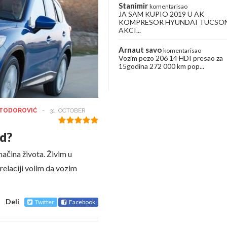
Stanimir
komentarisao
JA SAM KUPIO 2019 U AK
KOMPRESOR HYUNDAI TUCSO
AKCI...
Arnaut savo
komentarisao
Vozim pezo 206 14 HDI presao za
15godina 272 000 km pop...
 TODOROVIĆ
-
31. OCTOBER
nd?
ačina života. Živim u
relaciji volim da vozim
Deli
Twitter
Facebook