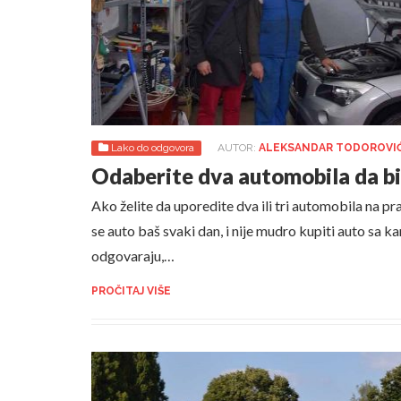
Lako do odgovora
AUTOR:
ALEKSANDAR TODOROVI
Odaberite dva automobila da bis
Ako želite da uporedite dva ili tri automobila na 
se auto baš svaki dan, i nije mudro kupiti auto sa 
odgovaraju,…
PROČITAJ VIŠE