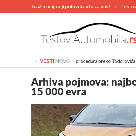
Tražim najbolji polovni auto za vas!
Testov
Vesti
POSTAVI PITANJE
Polovnjaci
Kupovina automobila procedura preko Todorovića
VESTI
NOVO
Arhiva pojmova:
najbo
15 000 evra