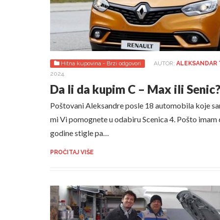
Hitna kupovina - Brzi odgovori
AUTOR:
ALEKSANDAR
2024.
Da li da kupim C – Max ili Senic
Poštovani Aleksandre posle 18 automobila koje s
mi Vi pomognete u odabiru Scenica 4. Pošto imam
godine stigle pa…
PROČITAJ VIŠE