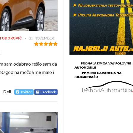
 TODOROVIĆ
-
21. NOVEMBER
?
am sam odabrao rešio sam da
 60 godina možda me malo i
Deli
Twitter
Facebook