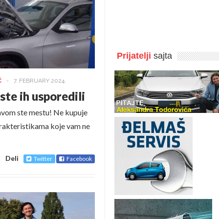
Prijatelji
sajta
Ć
-
7. FEBRUARY 2024.
te ih usporedili
pravom ste mestu! Ne kupuje
karakteristikama koje vam ne
Deli
Twitter
Facebook