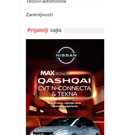
Testovi automobila
Zanimljivosti
Prijatelji
sajta