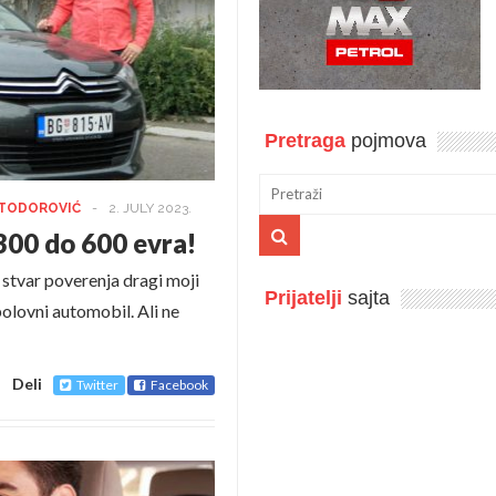
Pretraga
pojmova
 TODOROVIĆ
-
2. JULY 2023.
300 do 600 evra!
 stvar poverenja dragi moji
Prijatelji
sajta
 polovni automobil. Ali ne
Deli
Twitter
Facebook