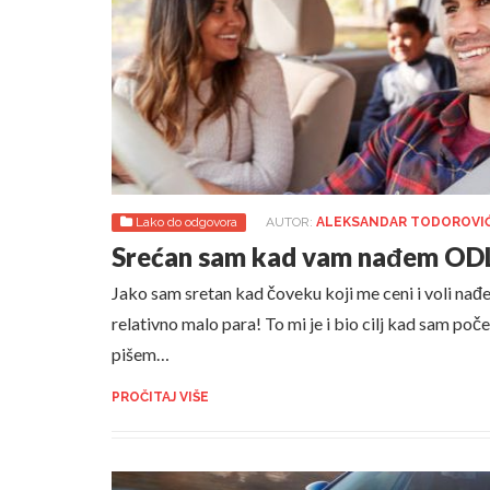
Lako do odgovora
AUTOR:
ALEKSANDAR TODOROVI
Srećan sam kad vam nađem O
Jako sam sretan kad čoveku koji me ceni i voli n
relativno malo para! To mi je i bio cilj kad sam poč
pišem…
PROČITAJ VIŠE