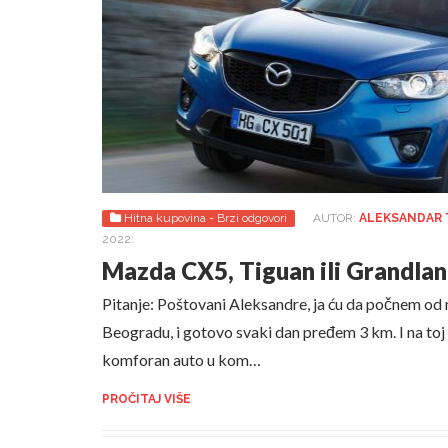
Hitna kupovina - Brzi odgovori
AUTOR:
ALEKSANDAR
2022.
Mazda CX5, Tiguan ili Grandla
Pitanje: Poštovani Aleksandre, ja ću da počnem od n
Beogradu, i gotovo svaki dan pređem 3 km. I na toj 
komforan auto u kom…
PROČITAJ VIŠE