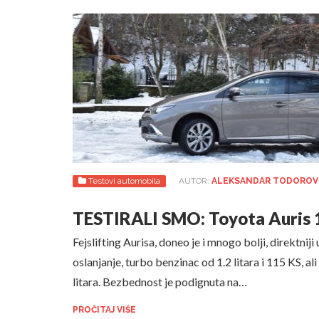
Testovi automobila
AUTOR:
ALEKSANDAR TODOROV
TESTIRALI SMO: Toyota Auris 
Fejslifting Aurisa, doneo je i mnogo bolji, direktnij
oslanjanje, turbo benzinac od 1.2 litara i 115 KS, a
litara. Bezbednost je podignuta na…
PROČITAJ VIŠE