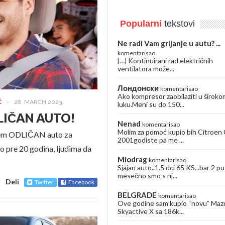
Popularni
tekstovi
Ne radi Vam grijanje u autu? ...
komentarisao
[…] Kontinuirani rad električnih
ventilatora može...
Лондонски
komentarisao
Ako kompresor zaobilaziti u široko
Ć
-
28. MARCH 2023.
luku.Meni su do 150...
DLIČAN AUTO!
Nenad
komentarisao
Molim za pomoć kupio bih Citroen
ađem ODLIČAN auto za
2001godiste pa me ...
eo pre 20 godina, ljudima da
Miodrag
komentarisao
Sjajan auto..1.5 dci 65 KS...bar 2 pu
mesečno smo s nj...
Deli
Twitter
Facebook
BELGRADE
komentarisao
Ove godine sam kupio “novu” Maz
Skyactive X sa 186k...