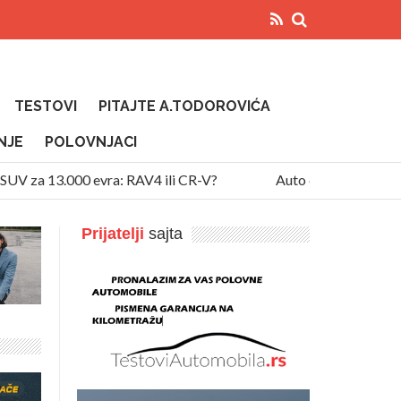
TESTOVI
PITAJTE A.TODOROVIĆA
NJE
POLOVNJACI
za 13.000 evra: RAV4 ili CR-V?
Auto diže temperaturu na 
Prijatelji
sajta