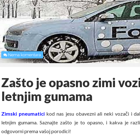
Nema komentara
Zašto je opasno zimi vozi
letnjim gumama
Zimski pneumatici
kod nas jesu obavezni ali neki vozači i da
letnjim gumama. Saznajte zašto je to opasno, i kakva je razl
odgovorni prema vašoj porodici!