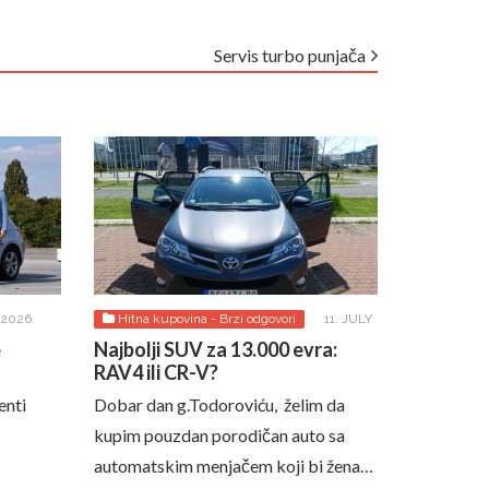
Servis turbo punjača
 2026.
Hitna kupovina - Brzi odgovori
11. JULY
2026.
e
Najbolji SUV za 13.000 evra:
RAV4 ili CR-V?
enti
Dobar dan g.Todoroviću, želim da
kupim pouzdan porodičan auto sa
automatskim menjačem koji bi žena…