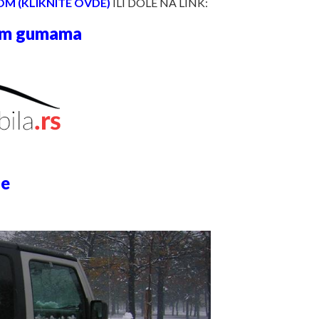
OM (KLIKNITE OVDE)
ILI DOLE NA LINK:
njim gumama
je