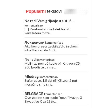
Popularni
tekstovi
Ne radi Vam grijanje u autu? ...
komentarisao
[…] Kontinuirani rad električnih
ventilatora može...
Лондонски
komentarisao
Ako kompresor zaobilaziti u širokom
luku.Meni su do 150...
Nenad
komentarisao
Molim za pomoć kupio bih Citroen C5
2001godiste pa me ...
Miodrag
komentarisao
Sjajan auto..1.5 dci 65 KS...bar 2 put
mesečno smo s nj...
BELGRADE
komentarisao
Ove godine sam kupio “novu” Mazdu 3
Skyactive X sa 186k...