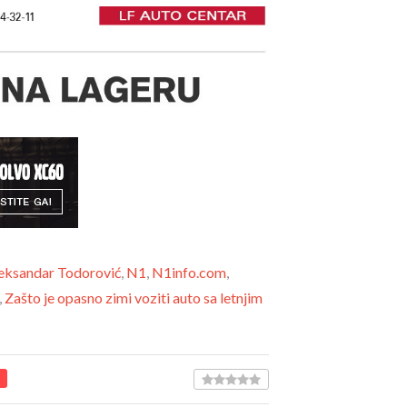
eksandar Todorović
,
N1
,
N1info.com
,
,
Zašto je opasno zimi voziti auto sa letnjim