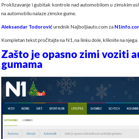
Proklizavanje i gubitak kontrole nad automobilom u zimskim us
na automobilu nalaze zimske gume.
Aleksandar Todorović
urednik Najboljiauto.com za
N1info.co
Kompletan tekst pročitajte na N1, na linku dole, kliknite na njega.
Zašto je opasno zimi voziti a
gumama