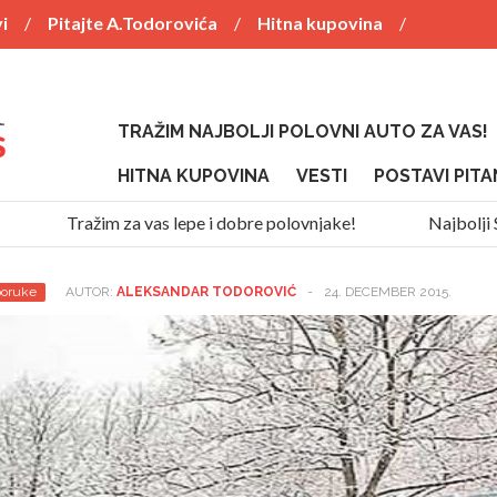
i
Pitajte A.Todorovića
Hitna kupovina
TRAŽIM NAJBOLJI POLOVNI AUTO ZA VAS!
HITNA KUPOVINA
VESTI
POSTAVI PITA
Tražim za vas lepe i dobre polovnjake!
Najbolji SUV 
poruke
AUTOR:
ALEKSANDAR TODOROVIĆ
-
24. DECEMBER 2015.