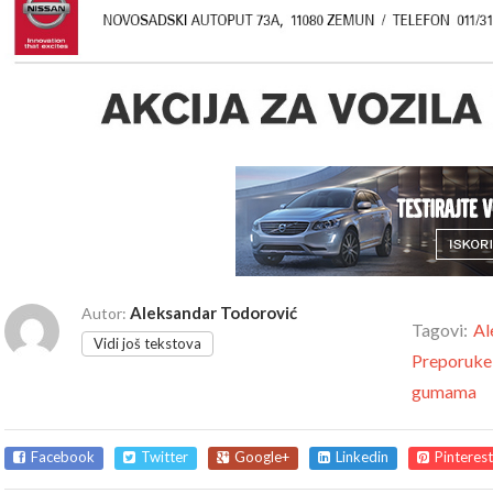
Aleksandar Todorović
Autor:
Tagovi:
Al
Vidi još tekstova
Preporuke
gumama
Facebook
Twitter
Google+
Linkedin
Pinterest