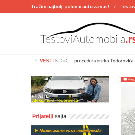
Tražim najbolji polovni auto za vas!
Testov
Vesti
POSTAVI PITANJE
Polovnjaci
Kupovina automobila procedura preko Todorovića
VESTI
NOVO
Pre
Prijatelji
sajta