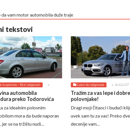
 da vam motor automobila duže traje
ni tekstovi
a kupovina - Brzi odgovori
1.
Lako do odgovora
1. AUGUST
 2026.
ina automobila
Tražim za vas lepe i dobr
dura preko Todorovića
polovnjake!
a za idealnim polovnim
Dragi moji čitaoci i budući klij
obilom mora da bude naporan
uvek sam tu za vas! Preko dve
 jer se na tržištu nudi…
decenije vam…