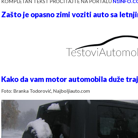
KOMPLETAN TEKST PROČITAJTE NA PORTALU
N1INFO.C
Zašto je opasno zimi voziti auto sa let
Kako da vam motor automobila duže tra
Foto: Branka Todorović, Najboljiauto.com