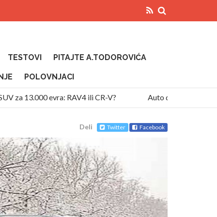
TESTOVI
PITAJTE A.TODOROVIĆA
NJE
POLOVNJACI
za 13.000 evra: RAV4 ili CR-V?
Auto diže temperaturu na 
Deli
Twitter
Facebook