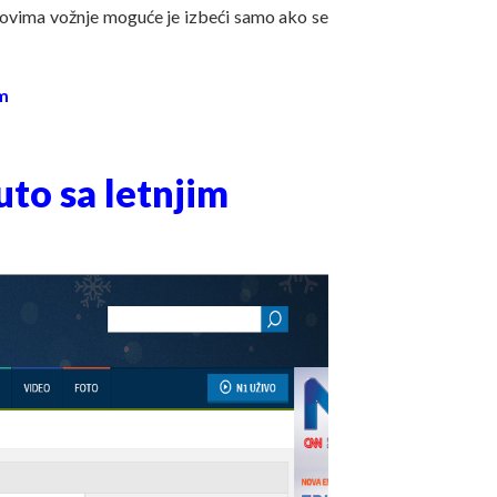
lovima vožnje moguće je izbeći samo ako se
m
uto sa letnjim