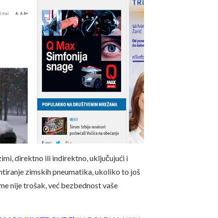
i, direktno ili indirektno, uključujući i
ntiranje zimskih pneumatika, ukoliko to još
gume nije trošak, već bezbednost vaše