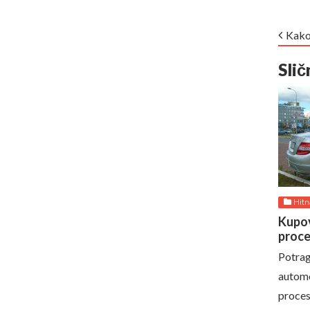
Kako
Slič
Hitn
AUGUST
Kupov
proce
Potrag
autom
proces,