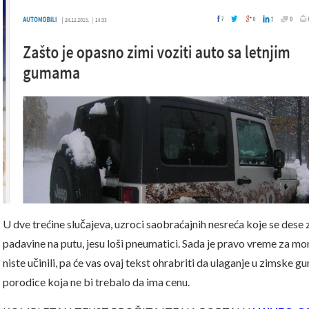
U dve trećine slučajeva, uzroci saobraćajnih nesreća koje se dese zim
padavine na putu, jesu loši pneumatici. Sada je pravo vreme za mo
niste učinili, pa će vas ovaj tekst ohrabriti da ulaganje u zimske 
porodice koja ne bi trebalo da ima cenu.