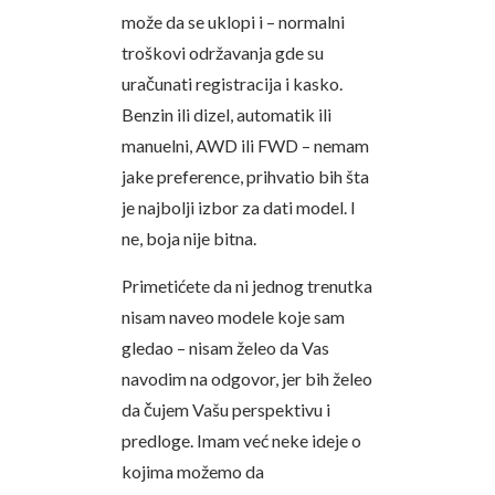
može da se uklopi i – normalni
troškovi održavanja gde su
uračunati registracija i kasko.
Benzin ili dizel, automatik ili
manuelni, AWD ili FWD – nemam
jake preference, prihvatio bih šta
je najbolji izbor za dati model. I
ne, boja nije bitna.
Primetićete da ni jednog trenutka
nisam naveo modele koje sam
gledao – nisam želeo da Vas
navodim na odgovor, jer bih želeo
da čujem Vašu perspektivu i
predloge. Imam već neke ideje o
kojima možemo da