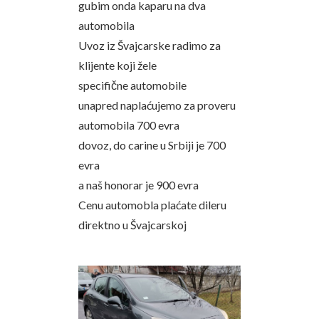
gubim onda kaparu na dva
automobila
Uvoz iz Švajcarske radimo za
klijente koji žele
specifične automobile
unapred naplaćujemo za proveru
automobila 700 evra
dovoz, do carine u Srbiji je 700
evra
a naš honorar je 900 evra
Cenu automobla plaćate dileru
direktno u Švajcarskoj