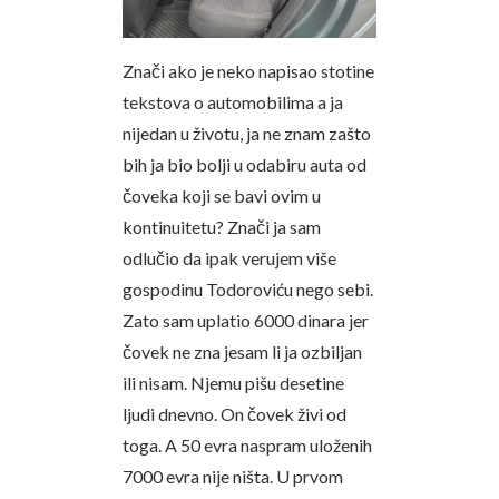
Znači ako je neko napisao stotine
tekstova o automobilima a ja
nijedan u životu, ja ne znam zašto
bih ja bio bolji u odabiru auta od
čoveka koji se bavi ovim u
kontinuitetu? Znači ja sam
odlučio da ipak verujem više
gospodinu Todoroviću nego sebi.
Zato sam uplatio 6000 dinara jer
čovek ne zna jesam li ja ozbiljan
ili nisam. Njemu pišu desetine
ljudi dnevno. On čovek živi od
toga. A 50 evra naspram uloženih
7000 evra nije ništa. U prvom