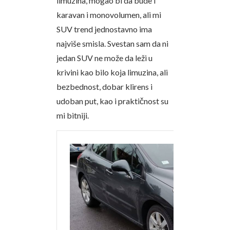
limuzina, mogao bi da bude i
karavan i monovolumen, ali mi
SUV trend jednostavno ima
najviše smisla. Svestan sam da ni
jedan SUV ne može da leži u
krivini kao bilo koja limuzina, ali
bezbednost, dobar klirens i
udoban put, kao i praktičnost su
mi bitniji.