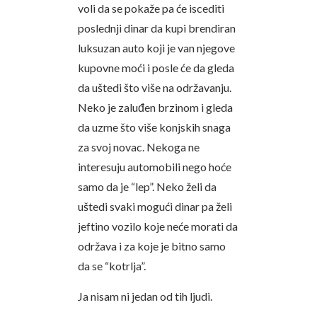
voli da se pokaže pa će iscediti
poslednji dinar da kupi brendiran
luksuzan auto koji je van njegove
kupovne moći i posle će da gleda
da uštedi što više na održavanju.
Neko je zaluđen brzinom i gleda
da uzme što više konjskih snaga
za svoj novac. Nekoga ne
interesuju automobili nego hoće
samo da je “lep”. Neko želi da
uštedi svaki mogući dinar pa želi
jeftino vozilo koje neće morati da
održava i za koje je bitno samo
da se “kotrlja”.
Ja nisam ni jedan od tih ljudi.