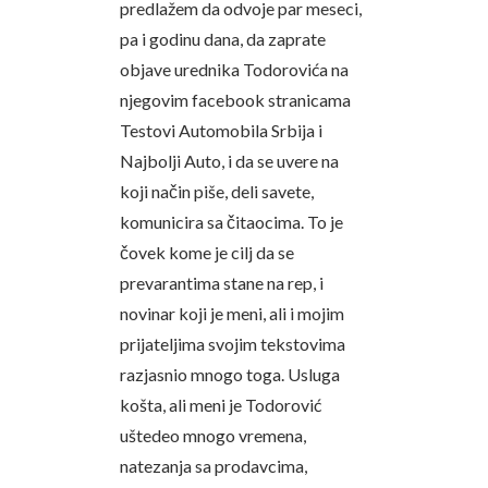
predlažem da odvoje par meseci,
pa i godinu dana, da zaprate
objave urednika Todorovića na
njegovim facebook stranicama
Testovi Automobila Srbija i
Najbolji Auto, i da se uvere na
koji način piše, deli savete,
komunicira sa čitaocima. To je
čovek kome je cilj da se
prevarantima stane na rep, i
novinar koji je meni, ali i mojim
prijateljima svojim tekstovima
razjasnio mnogo toga. Usluga
košta, ali meni je Todorović
uštedeo mnogo vremena,
natezanja sa prodavcima,