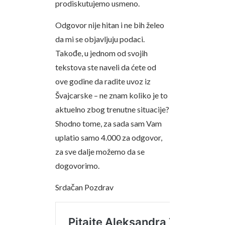
prodiskutujemo usmeno.
Odgovor nije hitan i ne bih želeo
da mi se objavljuju podaci.
Takođe, u jednom od svojih
tekstova ste naveli da ćete od
ove godine da radite uvoz iz
Švajcarske – ne znam koliko je to
aktuelno zbog trenutne situacije?
Shodno tome, za sada sam Vam
uplatio samo 4.000 za odgovor,
za sve dalje možemo da se
dogovorimo.
Srdačan Pozdrav