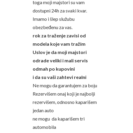
toga moji majstori su vam
dostupni 24h za svaki kvar.
Imamo i šlep služubu
obezbeđenu za vas.
rok za traženje zavisi od
modela koje vam tražim
Uslov je da moji majstori
odrade veliki i mali servis
odmah po kupovini
i da su vaši zahtevi realni
Ne mogu da garantujem za boju
Rezervišem onaj koji je najbolji
rezervišem, odnosno kaparišem
jedan auto
ne mogu da kaparišem tri
automobila