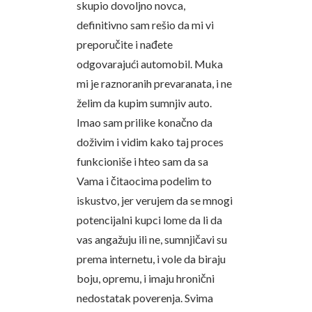
skupio dovoljno novca,
definitivno sam rešio da mi vi
preporučite i nađete
odgovarajući automobil. Muka
mi je raznoranih prevaranata, i ne
želim da kupim sumnjiv auto.
Imao sam prilike konačno da
doživim i vidim kako taj proces
funkcioniše i hteo sam da sa
Vama i čitaocima podelim to
iskustvo, jer verujem da se mnogi
potencijalni kupci lome da li da
vas angažuju ili ne, sumnjičavi su
prema internetu, i vole da biraju
boju, opremu, i imaju hronični
nedostatak poverenja. Svima