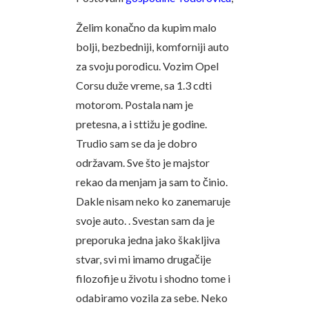
Želim konačno da kupim malo
bolji, bezbedniji, komforniji auto
za svoju porodicu. Vozim Opel
Corsu duže vreme, sa 1.3 cdti
motorom. Postala nam je
pretesna, a i sttižu je godine.
Trudio sam se da je dobro
održavam. Sve što je majstor
rekao da menjam ja sam to činio.
Dakle nisam neko ko zanemaruje
svoje auto. . Svestan sam da je
preporuka jedna jako škakljiva
stvar, svi mi imamo drugačije
filozofije u životu i shodno tome i
odabiramo vozila za sebe. Neko