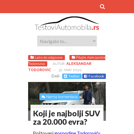
Lako do odgovora
Pitajte Aleksandra
Todorovica
AUTOR:
ALEKSANDAR
TODOROVIĆ
-
30. MAY 2020.
Deli
Twitter
Facebook
Nema komentara
Koji je najbolji SUV
za 20.000 evra?
Poštovani
gospodine Todoroviću
,