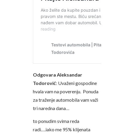
Odgovara Aleksandar
Todorović
: Uvaženi gospodine
hvala vam na poverenju. Ponuda
za traženje automobila vam važi
tri naredna dana…
to ponudim svima reda
radi….iako me 95% klijenata