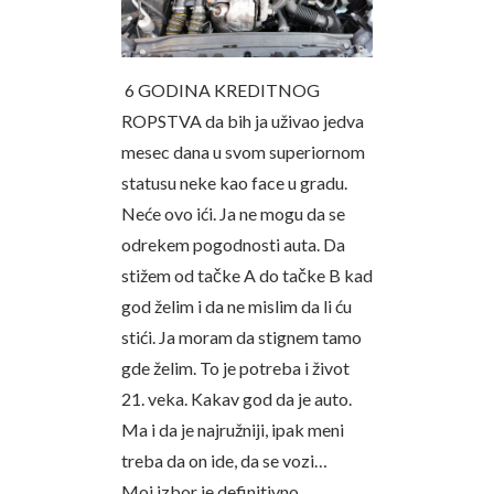
6 GODINA KREDITNOG
ROPSTVA da bih ja uživao jedva
mesec dana u svom superiornom
statusu neke kao face u gradu.
Neće ovo ići. Ja ne mogu da se
odrekem pogodnosti auta. Da
stižem od tačke A do tačke B kad
god želim i da ne mislim da li ću
stići. Ja moram da stignem tamo
gde želim. To je potreba i život
21. veka. Kakav god da je auto.
Ma i da je najružniji, ipak meni
treba da on ide, da se vozi…
Moj izbor je definitivno