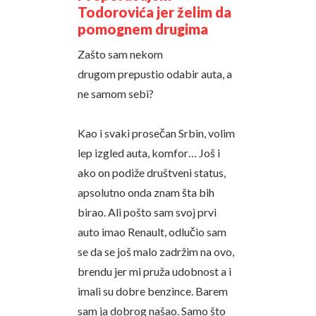
Todorovića jer želim da
pomognem drugima
Zašto sam nekom
drugom prepustio odabir auta, a
ne samom sebi?
Kao i svaki prosečan Srbin, volim
lep izgled auta, komfor… Još i
ako on podiže društveni status,
apsolutno onda znam šta bih
birao. Ali pošto sam svoj prvi
auto imao Renault, odlučio sam
se da se još malo zadržim na ovo,
brendu jer mi pruža udobnost a i
imali su dobre benzince. Barem
sam ja dobrog našao. Samo što