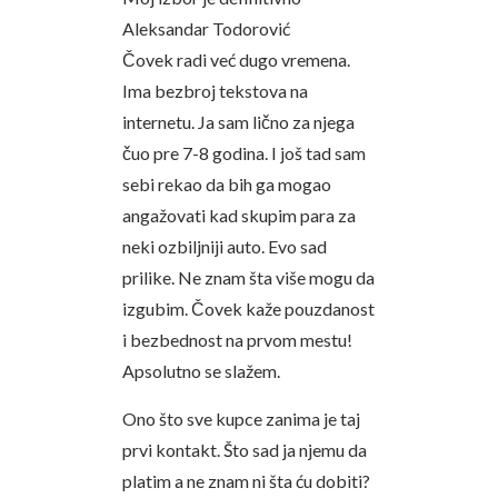
Aleksandar Todorović
Čovek radi već dugo vremena.
Ima bezbroj tekstova na
internetu. Ja sam lično za njega
čuo pre 7-8 godina. I još tad sam
sebi rekao da bih ga mogao
angažovati kad skupim para za
neki ozbiljniji auto. Evo sad
prilike. Ne znam šta više mogu da
izgubim. Čovek kaže pouzdanost
i bezbednost na prvom mestu!
Apsolutno se slažem.
Ono što sve kupce zanima je taj
prvi kontakt. Što sad ja njemu da
platim a ne znam ni šta ću dobiti?