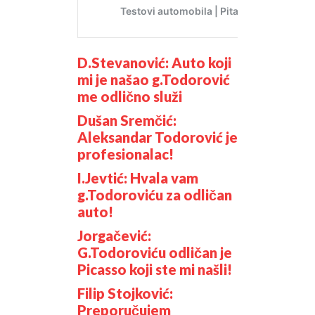
D.Stevanović: Auto koji
mi je našao g.Todorović
me odlično služi
Dušan Sremčić:
Aleksandar Todorović je
profesionalac!
I.Jevtić: Hvala vam
g.Todoroviću za odličan
auto!
Jorgačević:
G.Todoroviću odličan je
Picasso koji ste mi našli!
Filip Stojković:
Preporučujem