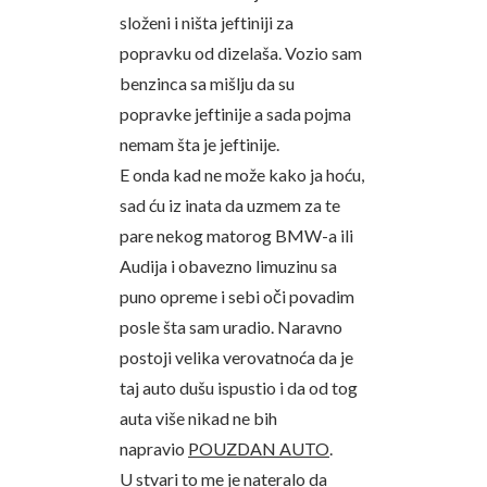
složeni i ništa jeftiniji za
popravku od dizelaša. Vozio sam
benzinca sa mišlju da su
popravke jeftinije a sada pojma
nemam šta je jeftinije.
E onda kad ne može kako ja hoću,
sad ću iz inata da uzmem za te
pare nekog matorog BMW-a ili
Audija i obavezno limuzinu sa
puno opreme i sebi oči povadim
posle šta sam uradio. Naravno
postoji velika verovatnoća da je
taj auto dušu ispustio i da od tog
auta više nikad ne bih
napravio
POUZDAN AUTO
.
U stvari to me je nateralo da