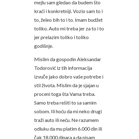
mejlu sam gledao da budem što
kraći i konkretniji. Vozio sam to i
to, želeo bih to i to. Imam budžet
toliko. Auto mi treba jer za to i to
jer prelazim toliko i toliko
godišnje.
Mislim da gospodin Aleksandar
Todorović iz tih informacija
izvuče jako dobro vaše potrebe i
stil života. Mislim da je sjajan u
proceni toga šta Vama treba.
Samo treba rešiti to sa samim
sobom. Ili hoću da mi neko drugi
traži auto ili neću. Ne razumem
odluku da mu platim 6.000 din ili
čak 18.000 dinara a da nisam