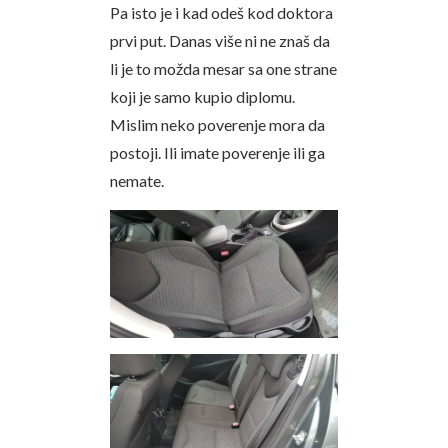
Pa isto je i kad odeš kod doktora
prvi put. Danas više ni ne znaš da
li je to možda mesar sa one strane
koji je samo kupio diplomu.
Mislim neko poverenje mora da
postoji. Ili imate poverenje ili ga
nemate.