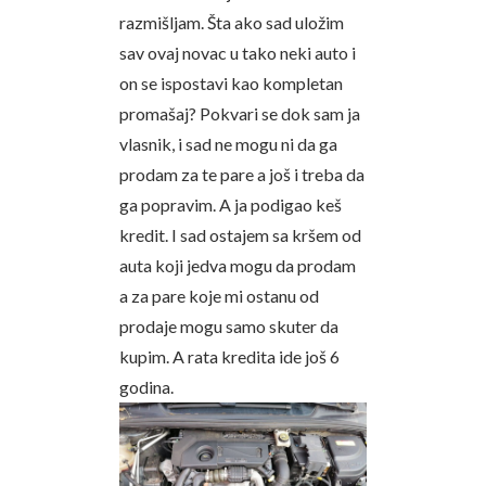
razmišljam. Šta ako sad uložim
sav ovaj novac u tako neki auto i
on se ispostavi kao kompletan
promašaj? Pokvari se dok sam ja
vlasnik, i sad ne mogu ni da ga
prodam za te pare a još i treba da
ga popravim. A ja podigao keš
kredit. I sad ostajem sa kršem od
auta koji jedva mogu da prodam
a za pare koje mi ostanu od
prodaje mogu samo skuter da
kupim. A rata kredita ide još 6
godina.