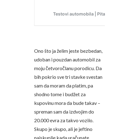
Ono što ja želim jeste bezbedan,
udoban i pouzdan automobil za
moju četvoročlanu porodicu. Da
bih pokrio sve tri stavke svestan
sam da moram da platim, pa
shodno tome i budžet za
kupovinu mora da bude takav –
spreman sam da izdvojim do
20.000 evra za takvo vozilo.
Skupo je skupo, ali je jeftino
najskuplje kada uračunate