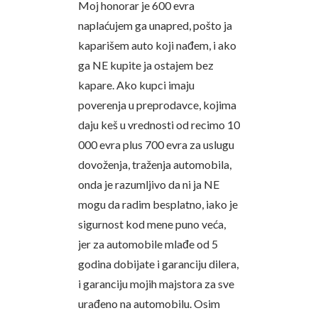
Moj honorar je 600 evra
naplaćujem ga unapred, pošto ja
kaparišem auto koji nađem, i ako
ga NE kupite ja ostajem bez
kapare. Ako kupci imaju
poverenja u preprodavce, kojima
daju keš u vrednosti od recimo 10
000 evra plus 700 evra za uslugu
dovoženja, traženja automobila,
onda je razumljivo da ni ja NE
mogu da radim besplatno, iako je
sigurnost kod mene puno veća,
jer za automobile mlađe od 5
godina dobijate i garanciju dilera,
i garanciju mojih majstora za sve
urađeno na automobilu. Osim