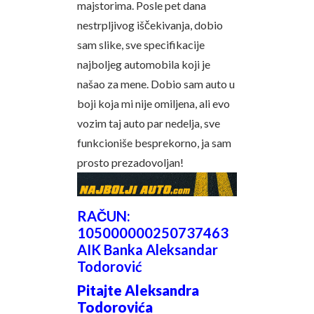
majstorima. Posle pet dana
nestrpljivog iščekivanja, dobio
sam slike, sve specifikacije
najboljeg automobila koji je
našao za mene. Dobio sam auto u
boji koja mi nije omiljena, ali evo
vozim taj auto par nedelja, sve
funkcioniše besprekorno, ja sam
prosto prezadovoljan!
RAČUN:
105000000250737463
AIK Banka Aleksandar
Todorović
Pitajte Aleksandra
Todorovića