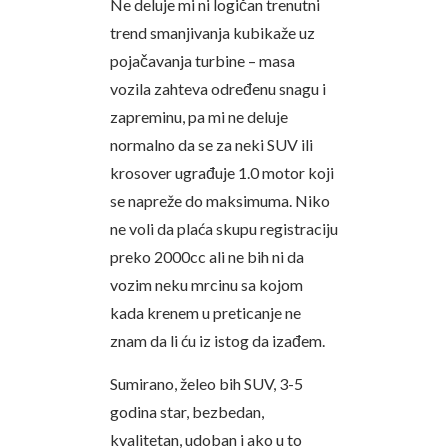
Ne deluje mi ni logičan trenutni
trend smanjivanja kubikaže uz
pojačavanja turbine – masa
vozila zahteva određenu snagu i
zapreminu, pa mi ne deluje
normalno da se za neki SUV ili
krosover ugrađuje 1.0 motor koji
se napreže do maksimuma. Niko
ne voli da plaća skupu registraciju
preko 2000cc ali ne bih ni da
vozim neku mrcinu sa kojom
kada krenem u preticanje ne
znam da li ću iz istog da izađem.
Sumirano, želeo bih SUV, 3-5
godina star, bezbedan,
kvalitetan, udoban i ako u to