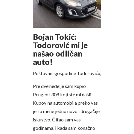
Bojan Tokić:
Todorović mi je
našao odličan
auto!
Poštovani gospodine Todoroviću,
Pre dve nedelje sam kupio
Peugeot 308 koji ste mi našli.
Kupovina automobila preko vas
je za mene jedno novo i drugačije
iskustvo. Čitao sam vas
godinama, i kada sam konačno