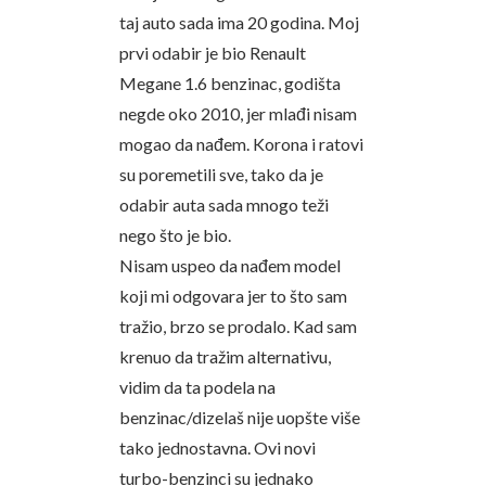
taj auto sada ima 20 godina. Moj
prvi odabir je bio Renault
Megane 1.6 benzinac, godišta
negde oko 2010, jer mlađi nisam
mogao da nađem. Korona i ratovi
su poremetili sve, tako da je
odabir auta sada mnogo teži
nego što je bio.
Nisam uspeo da nađem model
koji mi odgovara jer to što sam
tražio, brzo se prodalo. Kad sam
krenuo da tražim alternativu,
vidim da ta podela na
benzinac/dizelaš nije uopšte više
tako jednostavna. Ovi novi
turbo-benzinci su jednako