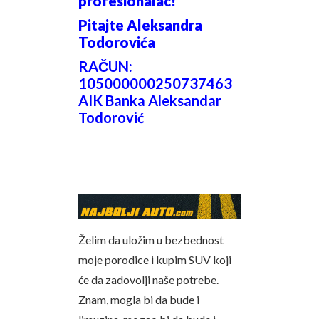
profesionalac!
Pitajte Aleksandra
Todorovića
RAČUN:
105000000250737463
AIK Banka Aleksandar
Todorović
Želim da uložim u bezbednost
moje porodice i kupim SUV koji
će da zadovolji naše potrebe.
Znam, mogla bi da bude i