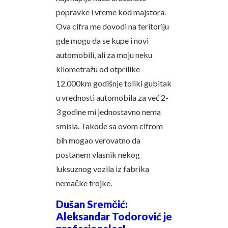
popravke i vreme kod majstora.
Ova cifra me dovodi na teritoriju
gde mogu da se kupe i novi
automobili, ali za moju neku
kilometražu od otprilike
12.000km godišnje toliki gubitak
u vrednosti automobila za već 2-
3 godine mi jednostavno nema
smisla. Takođe sa ovom cifrom
bih mogao verovatno da
postanem vlasnik nekog
luksuznog vozila iz fabrika
nemačke trojke.
Dušan Sremčić:
Aleksandar Todorović je