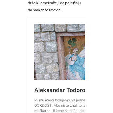
drže kilometraže, i da pokušaju
da makar to utvrde.