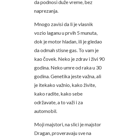
da podnosi duže vreme, bez
naprezanja.
Mnogo zavisi da li je vlasnik
vozio laganu u prvih 5 munuta,
dok je motor hladan, ili je gledao
da odmah stisne gas. To vam je
kao čovek. Neko je zdrav i živi 90
godina. Neko umre od raka u 30
godina. Genetika jeste važna, ali
je itekako važnio, kako živite,
kako radite, kako sebe
održavate, a to važi i za
automobil.
Moji majstori, na slici je majstor
Dragan, proveravaju sve na