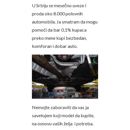
U Srbiju se mesečno uveze i
proda oko 8.000 polovnih
automobila. Ja smatram da mogu
pomoći da bar 0,1% kupaca
preko mene kupi bezbedan,
komforan i dobar auto.
Nemojte zaboraviti da vas ja
savetujem koji model da kupite,
na osnovu vaših želja i potreba.