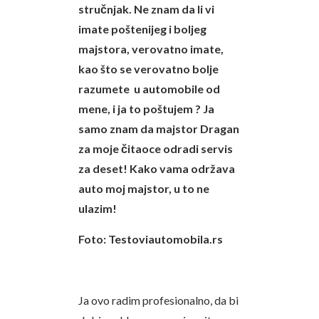
stručnjak. Ne znam da li vi
imate poštenijeg i boljeg
majstora, verovatno imate,
kao što se verovatno bolje
razumete u automobile od
mene, i ja to poštujem ? Ja
samo znam da majstor Dragan
za moje čitaoce odradi servis
za deset! Kako vama održava
auto moj majstor, u to ne
ulazim!
Foto: Testoviautomobila.rs
Ja ovo radim profesionalno, da bi