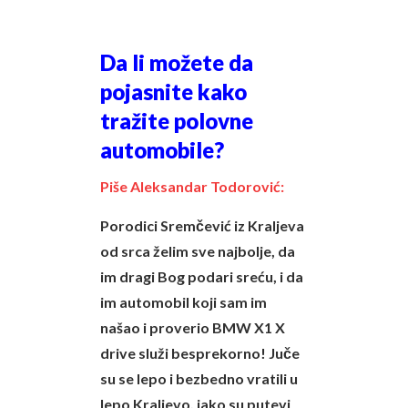
Da li možete da
pojasnite kako
tražite polovne
automobile?
Piše Aleksandar Todorović:
Porodici Sremčević iz Kraljeva
od srca želim sve najbolje, da
im dragi Bog podari sreću, i da
im automobil koji sam im
našao i proverio BMW X1 X
drive služi besprekorno! Juče
su se lepo i bezbedno vratili u
lepo Kraljevo, iako su putevi