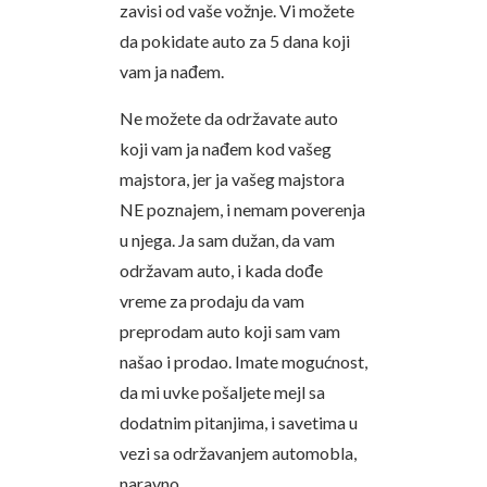
zavisi od vaše vožnje. Vi možete
da pokidate auto za 5 dana koji
vam ja nađem.
Ne možete da održavate auto
koji vam ja nađem kod vašeg
majstora, jer ja vašeg majstora
NE poznajem, i nemam poverenja
u njega. Ja sam dužan, da vam
održavam auto, i kada dođe
vreme za prodaju da vam
preprodam auto koji sam vam
našao i prodao. Imate mogućnost,
da mi uvke pošaljete mejl sa
dodatnim pitanjima, i savetima u
vezi sa održavanjem automobla,
naravno.