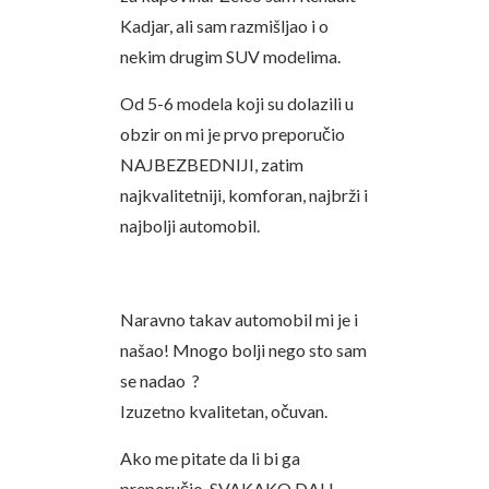
Kadjar, ali sam razmišljao i o
nekim drugim SUV modelima.
Od 5-6 modela koji su dolazili u
obzir on mi je prvo preporučio
NAJBEZBEDNIJI, zatim
najkvalitetniji, komforan, najbrži i
najbolji automobil.
Naravno takav automobil mi je i
našao! Mnogo bolji nego sto sam
se nadao ?
Izuzetno kvalitetan, očuvan.
Ako me pitate da li bi ga
preporučio, SVAKAKO DA! I