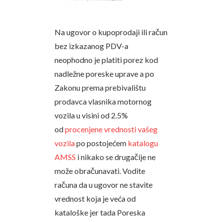
Na ugovor o kupoprodaji ili račun
bez izkazanog PDV-a
neophodno je platiti porez kod
nadležne poreske uprave a po
Zakonu prema prebivalištu
prodavca vlasnika motornog
vozila u visini od 2.5%
od
procenjene vrednosti vašeg
vozila
po postojećem
katalogu
AMSS
i nikako se drugačije ne
može obračunavati. Vodite
računa da u ugovor ne stavite
vrednost koja je veća od
kataloške jer tada Poreska