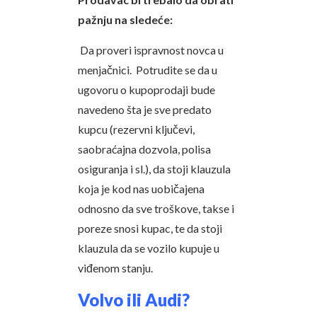
pažnju na sledeće:
Da proveri ispravnost novca u
menjačnici. Potrudite se da u
ugovoru o kupoprodaji bude
navedeno šta je sve predato
kupcu (rezervni ključevi,
saobraćajna dozvola, polisa
osiguranja i sl.), da stoji klauzula
koja je kod nas uobičajena
odnosno da sve troškove, takse i
poreze snosi kupac, te da stoji
klauzula da se vozilo kupuje u
viđenom stanju.
Volvo ili Audi?