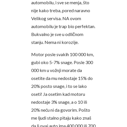
automobilu, i sve se menja, što
nije kako treba, pored naravno
Velikog servisa. NA ovom
automobilu je trap bio perfektan.
Bukvalno je sve u odličnom
stanju. Nema ni korozije.
Motor posle svakih 100 000 km,
gubi oko 5-7% snage. Posle 300
000 km u vožnji morate da
osetite da mu nedostaje 15% do
20% posto snage, i to se lako
oseti! Ja osetim kad motoru
nedostaje 3% snage, a o 10 ili
20% neću ni da govorim. Pošto
me ljudi stalno pitaju kako znaš
da li ovaj auto ima 400 000 ili 700