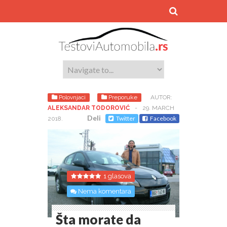
Polovnjaci
Preporuke
AUTOR:
ALEKSANDAR TODOROVIĆ
-
29. MARCH
Deli
Twitter
Facebook
2018.
1 glasova
Nema komentara
Šta morate da