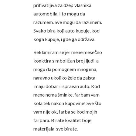
prihvatljiva za džep vlasnika
automobila. I to mogu da
razumem. Sve mogu da razumem.
Svako bira koji auto kupuje, kod
koga kupuje, i gde ga održava.
Reklamiram se jer mene mesečno
konktira simboličan broj ljudi, a
mogu da pomognem mnogima,
naravno ukoliko žele da zaista
imaju dobar i ispravan auto. Kod
mene nema šminke, farbam vam
kola tek nakon kupovine! Sve što
vam nije ok, farba se kod mojih
farbara. Birate kvalitet boje,
materijala, sve birate.