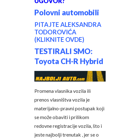
UGOVOR?
Polovni automobili
PITAJTE ALEKSANDRA
TODOROVIĆA
(KLIKNITE OVDE)
TESTIRALI SMO:
Toyota CH-R Hybrid
Promena vlasnika vozila ili
prenos vlasništva vozila je
materijalno-pravni postupak koji
se može obaviti i prilikom
redovne registracije vozila, što i
jeste najbolji trenutak , jer se o