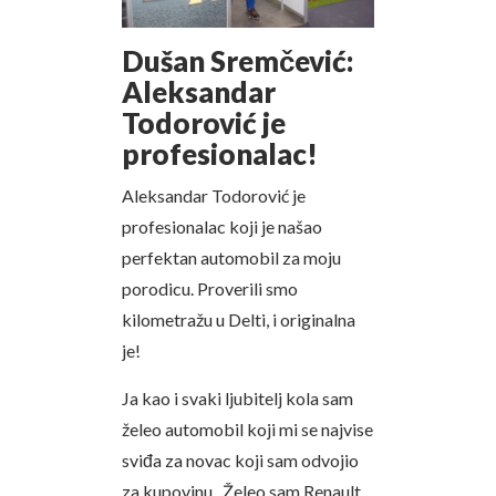
Dušan Sremčević:
Aleksandar
Todorović je
profesionalac!
Aleksandar Todorović je
profesionalac koji je našao
perfektan automobil za moju
porodicu. Proverili smo
kilometražu u Delti, i originalna
je!
Ja kao i svaki ljubitelj kola sam
želeo automobil koji mi se najvise
sviđa za novac koji sam odvojio
za kupovinu. Želeo sam Renault