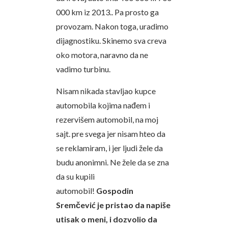
000 km iz 2013.. Pa prosto ga
provozam. Nakon toga, uradimo
dijagnostiku. Skinemo sva creva
oko motora, naravno da ne
vadimo turbinu.
Nisam nikada stavljao kupce
automobila kojima nađem i
rezervišem automobil, na moj
sajt. pre svega jer nisam hteo da
se reklamiram, i jer ljudi žele da
budu anonimni. Ne žele da se zna
da su kupili
automobil!
Gospodin
Sremčević je pristao da napiše
utisak o meni, i dozvolio da