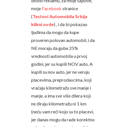
dobio reklamu, za moje sajtove,
moje
Facebook
stranice
(
Testovi Automobila Srbija
klikni ovde
) , i da bi pokazao
ljudima da mogu da kupe
proveren polovan automobil, i da
NE moraju da gube 25%
vrednosti automobila u prvoj
godini, jer su kupili NOV auto. A
kupili su nov auto, jer ne veruju
placevima, preprodavcima, koji
vraćaju kilometražu sve manje i
manje, a ima sve više dilera koji
ne diraju kilometražu ni 1 km
(neću vam reći kojo su to placevi,
jer danas mogu da rade korektno