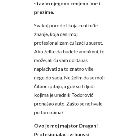
stavim njegovo cenjeno ime i
prezime.
Svakoj porodici koja ceni tuđe
znanje, koja ceni moj
profesionalizam ću izaći u susret.
Ako želite da budete anonimni, to
može, ali ću vam od danas
naplaćivati za to znatno više,
nego do sada. Ne želim da se moji
čitaoci pitaju, a gde su ti ljudi
kojima je urednik Todorović
pronašao auto. Zašto se ne hvale
po forumima?
Ovo je moj majstor Dragan!
Profesionalac i vrhunski