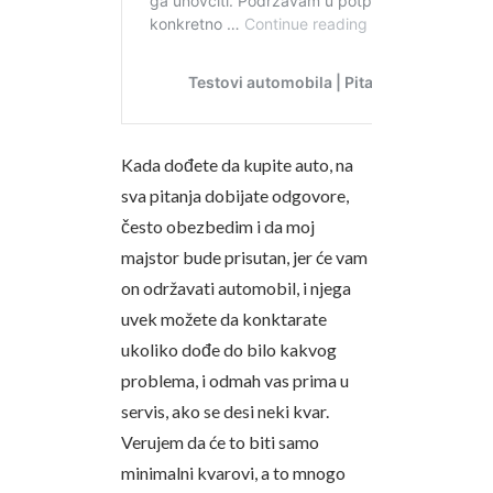
Kada dođete da kupite auto, na
sva pitanja dobijate odgovore,
često obezbedim i da moj
majstor bude prisutan, jer će vam
on održavati automobil, i njega
uvek možete da konktarate
ukoliko dođe do bilo kakvog
problema, i odmah vas prima u
servis, ako se desi neki kvar.
Verujem da će to biti samo
minimalni kvarovi, a to mnogo