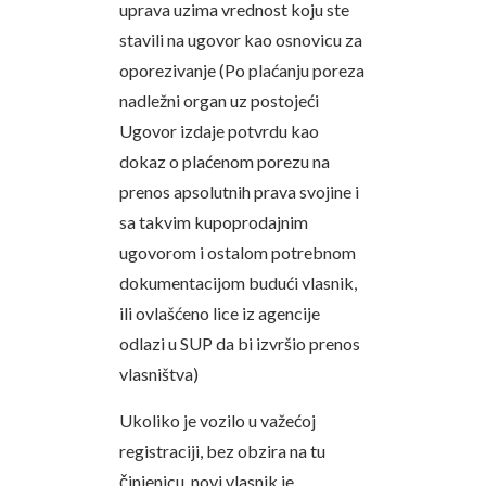
uprava uzima vrednost koju ste
stavili na ugovor kao osnovicu za
oporezivanje (Po plaćanju poreza
nadležni organ uz postojeći
Ugovor izdaje potvrdu kao
dokaz o plaćenom porezu na
prenos apsolutnih prava svojine i
sa takvim kupoprodajnim
ugovorom i ostalom potrebnom
dokumentacijom budući vlasnik,
ili ovlašćeno lice iz agencije
odlazi u SUP da bi izvršio prenos
vlasništva)
Ukoliko je vozilo u važećoj
registraciji, bez obzira na tu
činjenicu, novi vlasnik je