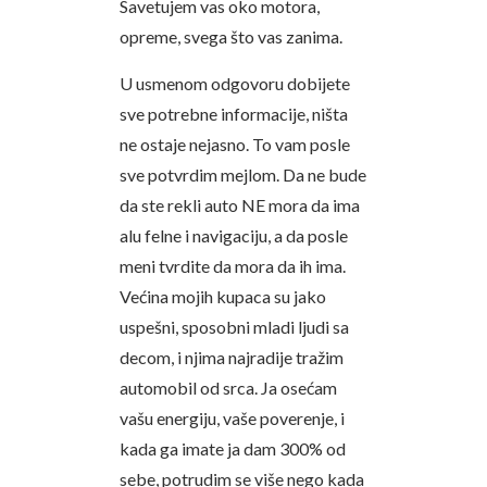
Savetujem vas oko motora,
opreme, svega što vas zanima.
U usmenom odgovoru dobijete
sve potrebne informacije, ništa
ne ostaje nejasno. To vam posle
sve potvrdim mejlom. Da ne bude
da ste rekli auto NE mora da ima
alu felne i navigaciju, a da posle
meni tvrdite da mora da ih ima.
Većina mojih kupaca su jako
uspešni, sposobni mladi ljudi sa
decom, i njima najradije tražim
automobil od srca. Ja osećam
vašu energiju, vaše poverenje, i
kada ga imate ja dam 300% od
sebe, potrudim se više nego kada