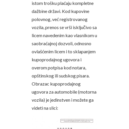
istom trošku plaćaju kompletne
dažbine državi. Kod kupovine
polovnog, već registrovanog
vozila, prenos se vrši isključivo sa
licem navedenim kao vlasnikom u
saobraćajnoj dozvoli, odnosno
ovlašćenim licem i to sklapanjem
kupoprodajnog ugovora i
overom potpisa kod notara,
opštinskog ili sudskog pisara.
Obrazac kupoprodajnog
ugovora za automobile (motorna
vozila) je jedinstven i možete ga
videti na slici: