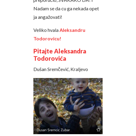
Nadam se da cu ga nekada opet
ja angažovati!
Veliko hvala
Aleksandru
Todorovicu!
Pitajte Aleksandra
Todorovića
Dušan Sremčević, Kraljevo