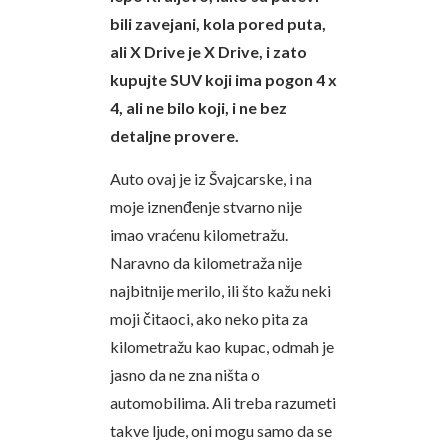
bili zavejani, kola pored puta,
ali X Drive je X Drive, i zato
kupujte SUV koji ima pogon 4 x
4, ali ne bilo koji, i ne bez
detaljne provere.
Auto ovaj je iz Švajcarske, i na
moje iznenđenje stvarno nije
imao vraćenu kilometražu.
Naravno da kilometraža nije
najbitnije merilo, ili što kažu neki
moji čitaoci, ako neko pita za
kilometražu kao kupac, odmah je
jasno da ne zna ništa o
automobilima. Ali treba razumeti
takve ljude, oni mogu samo da se