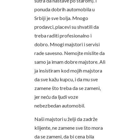
sutra da nastave po starom). i
ponuda dobrih automobila u
Srbiji je sve bolja. Mnogo
prodavci, placevi su shvatili da
treba raditi profesionalno i
dobro. Mnogi majstori i servisi
rade savesno. Nemojte mislite da
samo ja imam dobre majstore. Ali
ja insistiram kod mojih majstora
da sve kažu kupcu, i da mu sve
zamene što treba da se zameni,
jer neću da ljudi voze
nebezbedan automobil.
Naši majstori u želji da zadrže
klijente, ne zamene sve što mora
da se zameni, da bi cena bila