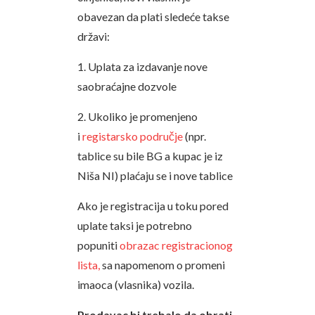
obavezan da plati sledeće takse
državi:
1. Uplata za izdavanje nove
saobraćajne dozvole
2. Ukoliko je promenjeno
i
registarsko područje
(npr.
tablice su bile BG a kupac je iz
Niša NI) plaćaju se i nove tablice
Ako je registracija u toku pored
uplate taksi je potrebno
popuniti
obrazac registracionog
lista,
sa napomenom o promeni
imaoca (vlasnika) vozila.
Prodavac bi trebalo da obrati