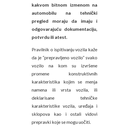
kakvom bitnom izmenom na
automobilu na tehnički
pregled moraju da imaju i
odgovarajuću dokumentaciju,
potvrdu ili atest.
Pravilnik o ispitivanju vozila kaže
da je “prepravljeno vozilo” svako
vozilo na kom su izvršene
promene konstruktivnih
karakteristika kojim se menja
namena ili vrsta vozila, ili
deklarisane tehničke
karakteristike vozila, uređaja i
sklopova kao i ostali vidovi
prepravki koje se mogu uočiti.