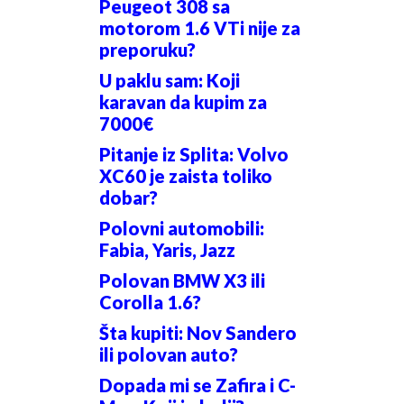
Peugeot 308 sa
motorom 1.6 VTi nije za
preporuku?
U paklu sam: Koji
karavan da kupim za
7000€
Pitanje iz Splita: Volvo
XC60 je zaista toliko
dobar?
Polovni automobili:
Fabia, Yaris, Jazz
Polovan BMW X3 ili
Corolla 1.6?
Šta kupiti: Nov Sandero
ili polovan auto?
Dopada mi se Zafira i C-