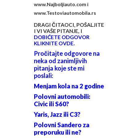
www.Najboljiauto.com i
www.Testoviautomobila.rs
DRAGI ČITAOCI, POŠALJITE
I VI VAŠE PITANJE, I
DOBIĆETE ODGOVOR
KLIKNITE OVDE.
Pročitajte odgovore na
neka od zanimljivih
pitanja koje ste mi
poslali:
Menjam kola na 2 godine
Polovni automobili:
Civic ili S60?
Yaris, Jazz ili C3?
Polovni Sandero za
preporuku ili ne?