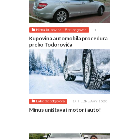
Hitna kupovina - Brzi odgovori
1.
AUGUST 2026.
Kupovina automobila procedura
preko Todorovića
Lako do odgovora
13. FEBRUARY 2026.
Minus uništava i motor i auto!