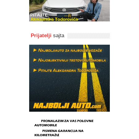
Prijatelji
sajta