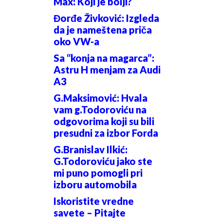
Max: Koji je bolji?
Đorđe Živković: Izgleda
da je nameštena priča
oko VW-a
Sa “konja na magarca”:
Astru H menjam za Audi
A3
G.Maksimović: Hvala
vam g.Todoroviću na
odgovorima koji su bili
presudni za izbor Forda
G.Branislav Ilkić:
G.Todoroviću jako ste
mi puno pomogli pri
izboru automobila
Iskoristite vredne
savete – Pitajte