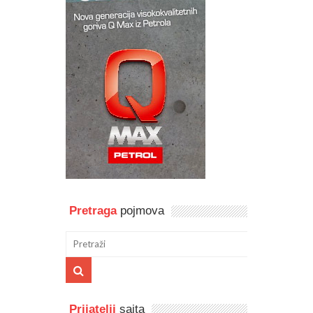
Pretraga
pojmova
Prijatelji
sajta