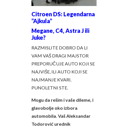
Citroen DS: Legendarna
“Ajkula”
Megane, C4, Astra J ili
Juke?
RAZMISLITE DOBRO DA LI
VAM VAŠ DRAGI MAJSTOR
PREPORUČUJE AUTO KOJI SE
NAJVIŠE, ILI AUTO KOJI SE
NAJMANJE KVARI.
PUNOLETNI STE.
Mogu da rešim i vaše dileme, i
glavobolje oko izbora
automobila. Vaš Aleksandar
Todorović urednik