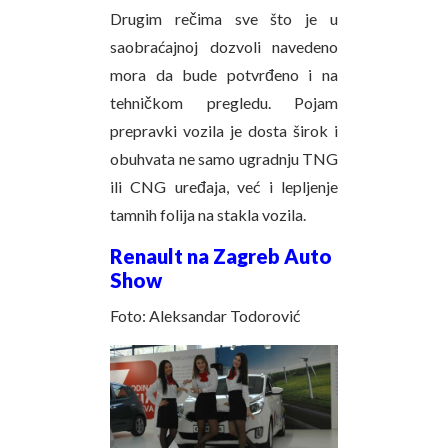
Drugim rečima sve što je u
saobraćajnoj dozvoli navedeno
mora da bude potvrđeno i na
tehničkom pregledu. Pojam
prepravki vozila je dosta širok i
obuhvata ne samo ugradnju TNG
ili CNG uređaja, već i lepljenje
tamnih folija na stakla vozila.
Renault na Zagreb Auto
Show
Foto: Aleksandar Todorović