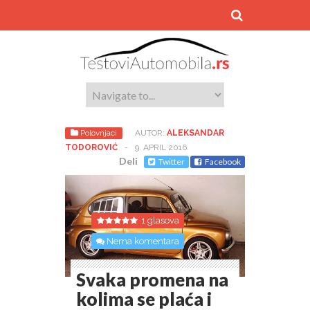
Polovnjaci
AUTOR:
ALEKSANDAR
TODOROVIĆ
-
9. APRIL 2016.
Deli
Twitter
Facebook
1 glasova
Nema komentara
Svaka promena na
kolima se plaća i