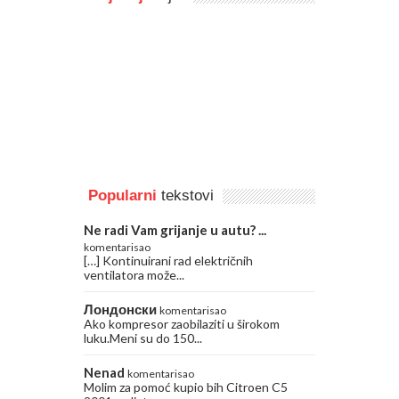
Popularni
tekstovi
Ne radi Vam grijanje u autu? ...
komentarisao
[…] Kontinuirani rad električnih
ventilatora može...
Лондонски
komentarisao
Ako kompresor zaobilaziti u širokom
luku.Meni su do 150...
Nenad
komentarisao
Molim za pomoć kupio bih Citroen C5