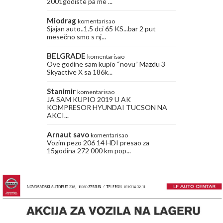
2001godiste pa me ...
Miodrag
komentarisao
Sjajan auto..1.5 dci 65 KS...bar 2 put
mesečno smo s nj...
BELGRADE
komentarisao
Ove godine sam kupio “novu” Mazdu 3
Skyactive X sa 186k...
Stanimir
komentarisao
JA SAM KUPIO 2019 U AK
KOMPRESOR HYUNDAI TUCSON NA
AKCI...
Arnaut savo
komentarisao
Vozim pezo 206 14 HDI presao za
15godina 272 000 km pop...