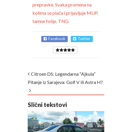
prepravke
,
Svaka promena na
kolima se plaća i prijavljuje MUP
,
tamne folije
,
TNG
Facebook
Twitter
Citroen DS: Legendarna “Ajkula”
Pitanje iz Sarajeva: Golf V ili Astra H?
Slični tekstovi