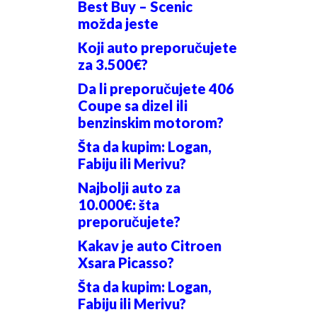
Best Buy – Scenic
možda jeste
Koji auto preporučujete
za 3.500€?
Da li preporučujete 406
Coupe sa dizel ili
benzinskim motorom?
Šta da kupim: Logan,
Fabiju ili Merivu?
Najbolji auto za
10.000€: šta
preporučujete?
Kakav je auto Citroen
Xsara Picasso?
Šta da kupim: Logan,
Fabiju ili Merivu?