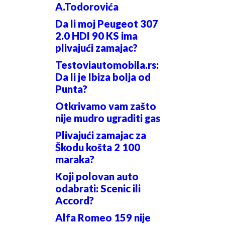
A.Todorovića
Da li moj Peugeot 307
2.0 HDI 90 KS ima
plivajući zamajac?
Testoviautomobila.rs:
Da li je Ibiza bolja od
Punta?
Otkrivamo vam zašto
nije mudro ugraditi gas
Plivajući zamajac za
Škodu košta 2 100
maraka?
Koji polovan auto
odabrati: Scenic ili
Accord?
Alfa Romeo 159 nije